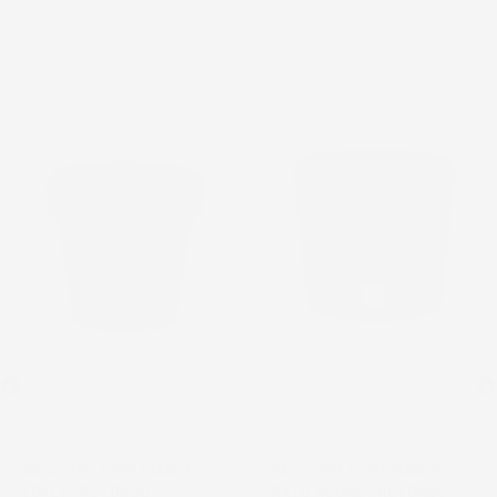
favorite_border
favorite_border
VASO PER FIORI PIANTE
VASO PER FIORI PIANTE
LOFLY | ROTONDO |
RATO ROUND | ROTONDO |