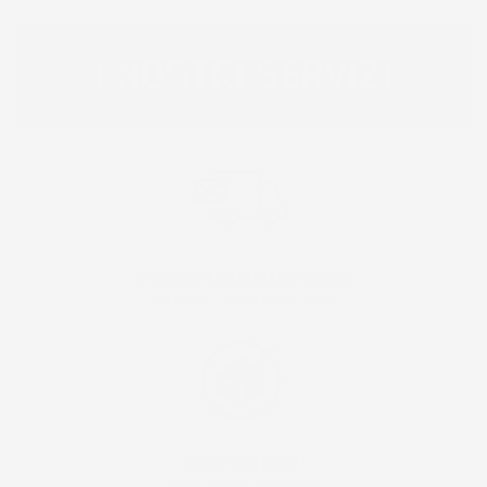
I NOSTRI SERVIZI
SPEDIZIONE GRATUITA E VELOCE!
RICEVI IL PACCO IN 24/48H!
FACILITÀ DI RESO !
RESO ENTRO 30 GIORNI!