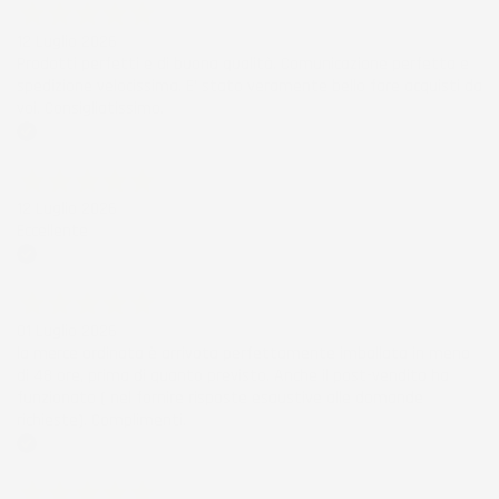
12 Luglio 2026
Prodotti perfetti e di buona qualità. Comunicazione perfetta e
spedizione velocissima. E' stato veramente bello fare acquisti da
voi. Consigliatissimo.
Acquirente verificato
12 Luglio 2026
Eccellente
Acquirente verificato
01 Luglio 2026
la merce ordinata è arrivata perfettamente imballata in meno
di 48 ore, prima di quanto previsto. Anche il post-vendita ha
funzionato ( nel fornire risposte esaustive alle domande
richieste). Complimenti.
Acquirente verificato