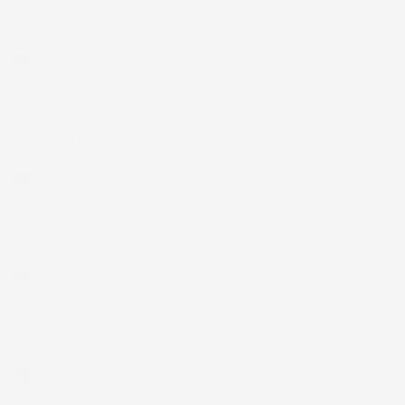
7 Giorni Fa
Merce ok e spedizione veloce complimenti.
Acquirente verificato
21 Luglio 2026
Non ho fatto in tempo ad ordinare che già stavo usando quello
che avevo acquistato
Acquirente verificato
17 Luglio 2026
Tutto bene. Venditore da consigliare
Acquirente verificato
15 Luglio 2026
Tutto ok
Acquirente verificato