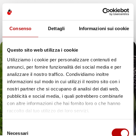
Un Futuro Radiante
IMJ Global SRL è sinonimo di integrità,
qualità e innovazione. Continuando il nostro percorso di
espansione, siamo dedicati ad anticipare e soddisfare le
esigenze dei clienti, assicurando esperienze d’acquisto
Consenso
Dettagli
Informazioni sui cookie
eccezionali e introducendo soluzioni innovative nell’ecosistema
digitale.
Questo sito web utilizza i cookie
Utilizziamo i cookie per personalizzare contenuti ed
annunci, per fornire funzionalità dei social media e per
Il tuo 5% di benvenuto
analizzare il nostro traffico. Condividiamo inoltre
IMJ Global è specializzato in
accessori auto
,
attrezzi da giardino
informazioni sul modo in cui utilizzi il nostro sito con i
e soluzioni per la casa. Ogni categoria offre prodotti mirati,
è già pronto!
nostri partner che si occupano di analisi dei dati web,
compatibili con veicoli specifici o adatti all’uso quotidiano. Il
catalogo comprende
tappetini per auto
,
accessori per veicoli
,
pubblicità e social media, i quali potrebbero combinarle
utensili da giardino
e articoli per organizzare gli spazi in modo
con altre informazioni che hai fornito loro o che hanno
pratico ed efficiente.
raccolto dal tuo utilizzo dei loro servizi.
Hai bisogno di tappetini auto resistenti? Scopri le
nostre soluzioni per ogni stagione
Selezione
Necessari
Proteggere l’interno del veicolo in modo pratico ed elegante è
del