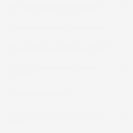
Come posso contattarvi se ho domande?
Quali metodi di pagamento sono disponibili?
Posso restituire il prodotto se non mi piace?
Quali sono le condizioni di reso e cambio
prodotti?
I prodotti hanno garanzia?
Come verifico se il prodotto si adatta al mio
veicolo?