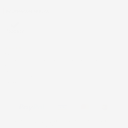
INFORMAZIONI NEGOZIO
4,7
/5
43.853
Il totale delle recensioni indicate include la somma di:
Recensioni Feedaty
185
Recensioni Ebay
43668
© 2024 IMJ Global. Partita IVA: IT01544750522 N. Iscr. REA SI-
2102721 Capitale Sociale: €10.000 I.V.