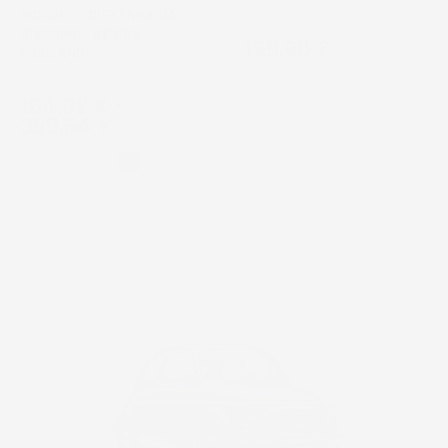
INCLUSO | CISTERNA DA
GIARDINO | DESIGN
Prezzo
169,90 €
MODERNO
Prezzo
164,02 €
-
399,64 €
Grigio
Nero