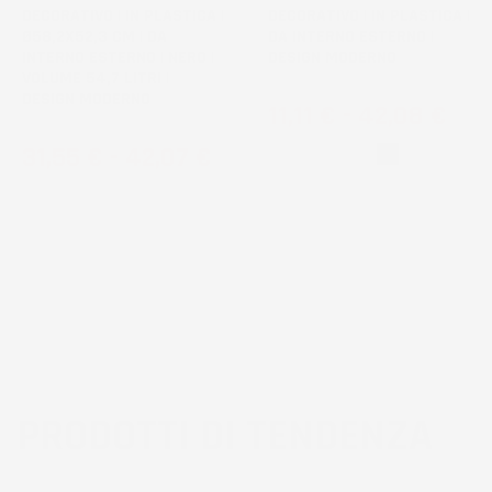
DECORATIVO | IN PLASTICA |
DECORATIVO | IN PLASTICA |
Ø58,2X52,3 CM | DA
DA INTERNO ESTERNO |
INTERNO ESTERNO | NERO |
DESIGN MODERNO
VOLUME 54,7 LITRI |
DESIGN MODERNO
Prezzo
11,11 €
-
42,08 €
Prezzo
31,55 €
-
42,07 €
Bianco
Nero
PRODOTTI DI TENDENZA
3
voti