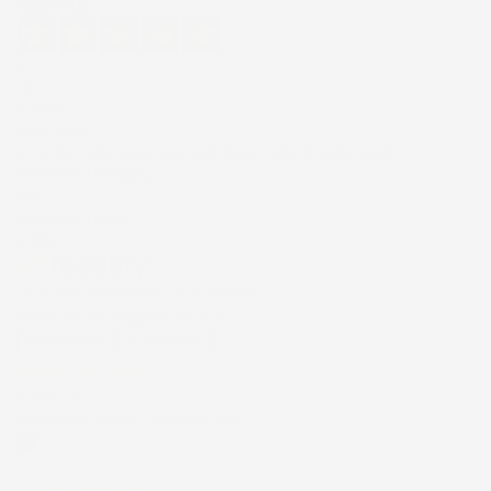
Eccellente
4,7
/5
43.853
recensioni
Il totale delle recensioni indicate include la somma di:
Recensioni Feedaty
185
Recensioni Ebay
43668
Le nostre recensioni a 4 e 5 stelle.
Clicca qui per leggerle tutte >
Precedente
Successivo
4 Giorni Fa
Spedizione veloce Tappetini top
Acquirente verificato