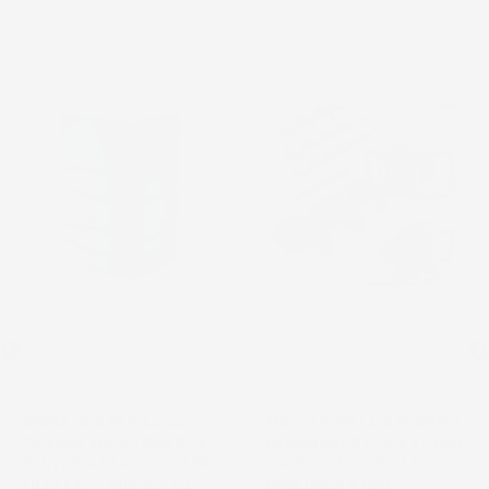
favorite_border
favorite_border
NON
DISPONIBILE
SERBATOIO PER ACQUA
MOTOTRIVELLA A SCOPPIO
PIOVANA AQUA TOWER | 4
DEMON 62CC 5,2CV 2T CON
PUNTI DI ATTACCO | 2 FORI
3 PUNTE Ø10-20CM E
FILETTATI | RUBINETTO
PROLUNGA 47CM