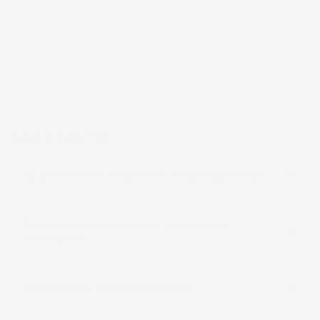
frutto di anni di esperienza nel commercio elettronico e nella
logistica, per assicurare un servizio preciso e professionale.
Per chi cerca
accessori per la casa e il giardino
funzionali, IMJ
Global rappresenta una scelta affidabile e accessibile, sempre in
espansione per soddisfare le esigenze più diverse.
Pagina delle FAQ
La spedizione è veramente sempre gratuita?
Quanto tempo ci vuole per la consegna
dell'ordine?
In quali paesi spedite i prodotti?