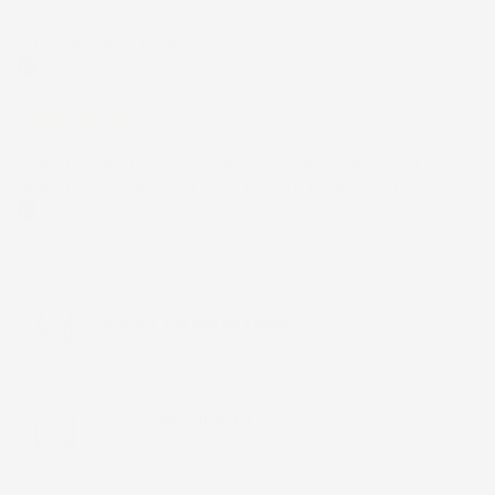
30 Giugno 2026
Ottimo prodotto e spedizione velocissima
Acquirente verificato
28 Giugno 2026
Prodotto abbastanza buono da migliorare la robustezza del
telaio un po' debole per il resto funziona bene al momento.
Acquirente verificato
Chiamaci:
+39 393 803 8255
LUN-VEN 9:00-12:00 / 14:00-17:00
E-mail:
ac@imjglobal.it