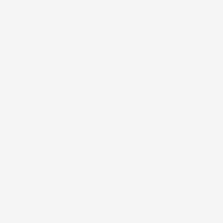
EMISSIONE FATTURA ELETTRONICA
PER LE AZIENDE
ACCESSORI AUTO, ATTREZZI DA GIARDINO E
SOLUZIONI PER LA CASA – NEGOZIO ONLINE IMJ
GLOBAL
VASI IN PLASTICA