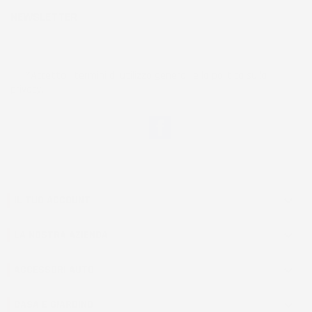
NEWSLETTER
*Accetto i termini di utilizzo generali e la politica sulla
privacy.
Facebook
IL TUO ACCOUNT

LA NOSTRA AZIENDA

ACCESSORI AUTO

CASA E GIARDINO
