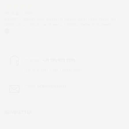
28 Giugno 2026
Prodotto abbastanza buono da migliorare la robustezza del
telaio un po' debole per il resto funziona bene al momento.
Acquirente verificato
Chiamaci:
+39 393 803 8255
LUN-VEN 9:00-12:00 / 14:00-17:00
E-mail:
ac@imjglobal.it
NEWSLETTER