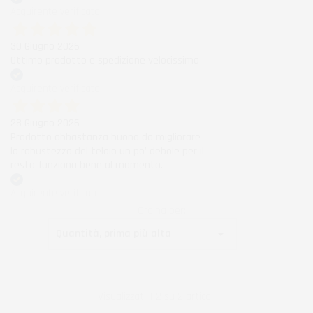
Acquirente verificato
30 Giugno 2026
Ottimo prodotto e spedizione velocissima
Acquirente verificato
28 Giugno 2026
Prodotto abbastanza buono da migliorare
la robustezza del telaio un po' debole per il
resto funziona bene al momento.
Acquirente verificato
Ordina per:

Quantità, prima più alta
Visualizzati 1-2 su 2 articoli