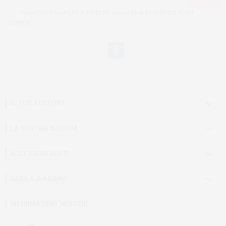
*Accetto i termini di utilizzo generali e la politica sulla
privacy.
Facebook
IL TUO ACCOUNT

LA NOSTRA AZIENDA

ACCESSORI AUTO

CASA E GIARDINO

INFORMAZIONI NEGOZIO