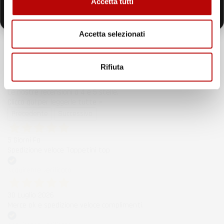
Accetta tutti
Oltre 2000 clienti già iscritti.
43.853
recensioni
Il totale delle recensioni indicate include la somma di:
Accetta selezionati
Recensioni Feedaty
185
Recensioni Ebay
Rifiuta
43668
Le nostre recensioni a 4 e 5 stelle.
Clicca qui per leggerle tutte >
Precedente
Successivo
5 Giorni Fa
Spedizione veloce Tappetini top
Acquirente verificato
30 Luglio 2026
Merce ok e spedizione veloce complimenti.