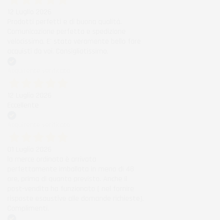
12 Luglio 2026
Prodotti perfetti e di buona qualità.
Comunicazione perfetta e spedizione
velocissima. E' stato veramente bello fare
acquisti da voi. Consigliatissimo.
Acquirente verificato
12 Luglio 2026
Eccellente
Acquirente verificato
01 Luglio 2026
la merce ordinata è arrivata
perfettamente imballata in meno di 48
ore, prima di quanto previsto. Anche il
post-vendita ha funzionato ( nel fornire
risposte esaustive alle domande richieste).
Complimenti.