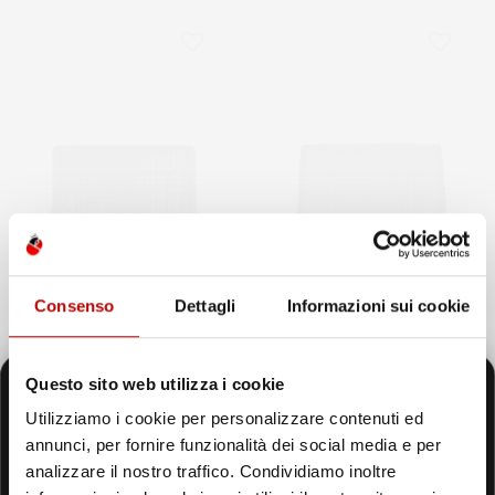
favorite_border
favorite_border
Consenso
Dettagli
Informazioni sui cookie
NON
Questo sito web utilizza i cookie
DISPONIBILE
Utilizziamo i cookie per personalizzare contenuti ed
VASCA BAULE
VASCA BAULE
annunci, per fornire funzionalità dei social media e per
COMPATIBILE CON VOLVO
COMPATIBILE CON VOLVO
Il tuo 5% di benvenuto
analizzare il nostro traffico. Condividiamo inoltre
V70 II 2000-2007, SU
V70 III 2007-2016, SU