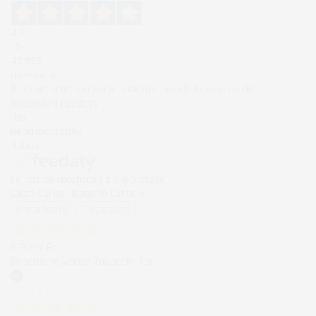
4,7
/5
43.853
recensioni
Il totale delle recensioni indicate include la somma di:
Recensioni Feedaty
185
Recensioni Ebay
43668
Le nostre recensioni a 4 e 5 stelle.
Clicca qui per leggerle tutte >
Precedente
Successivo
6 Giorni Fa
Spedizione veloce Tappetini top
Acquirente verificato