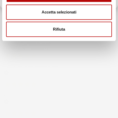
Il totale delle recensioni indicate include la somma di:
Recensioni Feedaty
Accetta selezionati
185
Recensioni Ebay
43668
Rifiuta
Le nostre recensioni a 4 e 5 stelle.
Clicca qui per leggerle tutte >
Precedente
Successivo
4 Giorni Fa
Spedizione veloce Tappetini top
Acquirente verificato
6 Giorni Fa
Merce ok e spedizione veloce complimenti.
Acquirente verificato