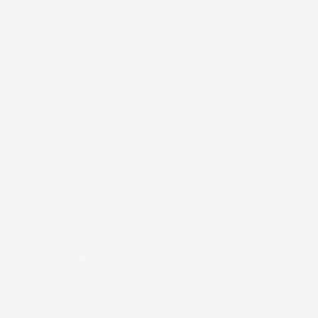
privacy.
Facebook
IL TUO ACCOUNT

LA NOSTRA AZIENDA

ACCESSORI AUTO

CASA E GIARDINO

INFORMAZIONI NEGOZIO