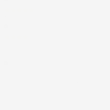
Acquirente verificato
30 Giugno 2026
Ottimo prodotto e spedizione velocissima
Acquirente verificato
28 Giugno 2026
Prodotto abbastanza buono da migliorare
la robustezza del telaio un po' debole per il
resto funziona bene al momento.
Acquirente verificato
Ordina per:

Quantità, prima più alta
Visualizzati 1-2 su 2 articoli