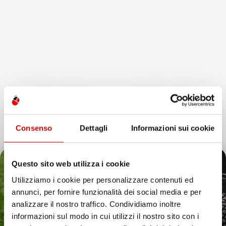
favorite_border
favorite_border
Consenso
Dettagli
Informazioni sui cookie
Questo sito web utilizza i cookie
Utilizziamo i cookie per personalizzare contenuti ed
annunci, per fornire funzionalità dei social media e per
TAPPETINI COMPATIBILI
TAPPETINI COMPATIBILI
Il tuo 5% di benvenuto
analizzare il nostro traffico. Condividiamo inoltre
CON MERCEDES-BENZ EQV
CON MERCEDES-BENZ EQV
informazioni sul modo in cui utilizzi il nostro sito con i
DAL 2020 IN POI, SU
DAL 2020 IN POI, SU