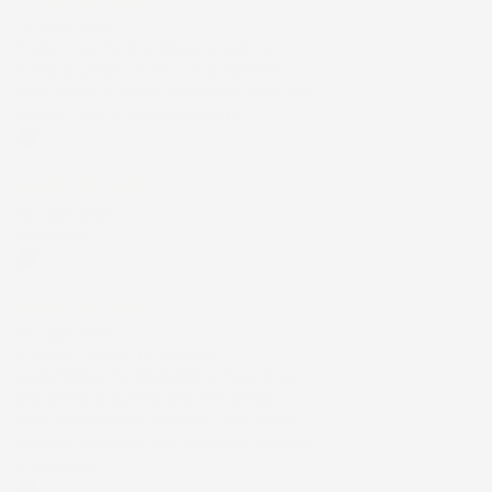
12 Luglio 2026
Prodotti perfetti e di buona qualità.
Comunicazione perfetta e spedizione
velocissima. E' stato veramente bello fare
acquisti da voi. Consigliatissimo.
Acquirente verificato
12 Luglio 2026
Eccellente
Acquirente verificato
01 Luglio 2026
la merce ordinata è arrivata
perfettamente imballata in meno di 48
ore, prima di quanto previsto. Anche il
post-vendita ha funzionato ( nel fornire
risposte esaustive alle domande richieste).
Complimenti.