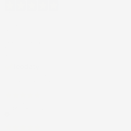
4,7
/5
43.853
recensioni
Il totale delle recensioni indicate include la somma di:
Recensioni Feedaty
185
Recensioni Ebay
43668
Le nostre recensioni a 4 e 5 stelle.
Clicca qui per leggerle tutte >
Precedente
Successivo
4 Giorni Fa
Spedizione veloce Tappetini top
Acquirente verificato