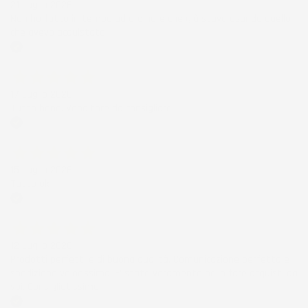
21 Luglio 2026
Non ho fatto in tempo ad ordinare che già stavo usando quello
che avevo acquistato
Acquirente verificato
17 Luglio 2026
Tutto bene. Venditore da consigliare
Acquirente verificato
15 Luglio 2026
Tutto ok
Acquirente verificato
12 Luglio 2026
Prodotti perfetti e di buona qualità. Comunicazione perfetta e
spedizione velocissima. E' stato veramente bello fare acquisti da
voi. Consigliatissimo.