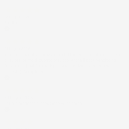
Acquirente verificato
12 Luglio 2026
Eccellente
Acquirente verificato
01 Luglio 2026
la merce ordinata è arrivata perfettamente imballata in meno
di 48 ore, prima di quanto previsto. Anche il post-vendita ha
funzionato ( nel fornire risposte esaustive alle domande
richieste). Complimenti.
Acquirente verificato
30 Giugno 2026
Ottimo prodotto e spedizione velocissima
Acquirente verificato