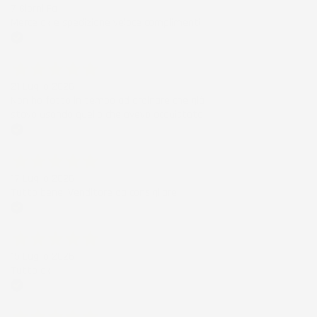
7 Giorni Fa
Merce ok e spedizione veloce complimenti.
Acquirente verificato
21 Luglio 2026
Non ho fatto in tempo ad ordinare che già
stavo usando quello che avevo acquistato
Acquirente verificato
17 Luglio 2026
Tutto bene. Venditore da consigliare
Acquirente verificato
15 Luglio 2026
Tutto ok
Acquirente verificato