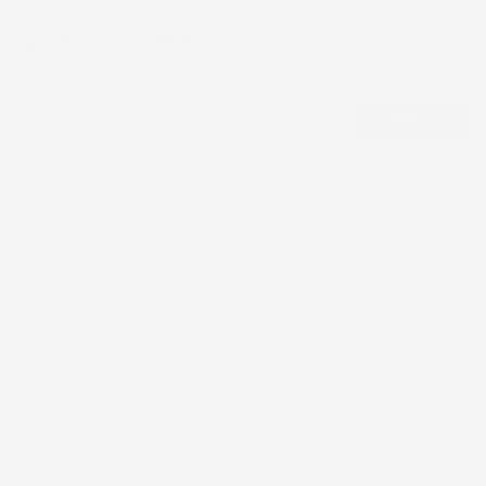
CERCA
EQV
EQV
Eccellente