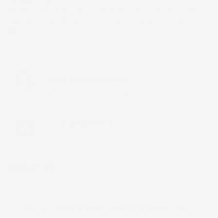
28 Giugno 2026
Prodotto abbastanza buono da migliorare la robustezza del
telaio un po' debole per il resto funziona bene al momento.
Acquirente verificato
Chiamaci:
+39 393 803 8255
LUN-VEN 9:00-12:00 / 14:00-17:00
E-mail:
ac@imjglobal.it
NEWSLETTER
*Accetto i termini di utilizzo generali e la politica sulla