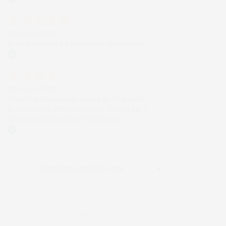
Acquirente verificato
30 Giugno 2026
Ottimo prodotto e spedizione velocissima
Acquirente verificato
28 Giugno 2026
Prodotto abbastanza buono da migliorare
la robustezza del telaio un po' debole per il
resto funziona bene al momento.
Acquirente verificato
Ordina per:

Quantità, prima più alta
Visualizzati 1-3 su 3 articoli