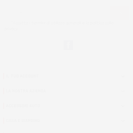
*Accetto i termini di utilizzo generali e la politica sulla
privacy.
Facebook
IL TUO ACCOUNT

LA NOSTRA AZIENDA

ACCESSORI AUTO

CASA E GIARDINO
