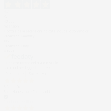
4,7
/5
43.853
recensioni
Il totale delle recensioni indicate include la somma di:
Recensioni Feedaty
185
Recensioni Ebay
43668
Le nostre recensioni a 4 e 5 stelle.
Clicca qui per leggerle tutte >
Precedente
Successivo
6 Giorni Fa
Spedizione veloce Tappetini top
Acquirente verificato