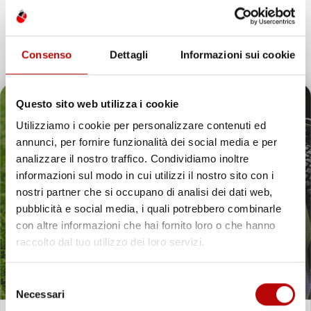
SU MISURA IN GOMMA TPE
IN GOMMA TPE
liftback, pre-facelift
Coupé
Prezzo
Prezzo
54,57 €
54,57 €
Consenso
Dettagli
Informazioni sui cookie
favorite_border
Questo sito web utilizza i cookie
Utilizziamo i cookie per personalizzare contenuti ed
annunci, per fornire funzionalità dei social media e per
Il tuo 5% di benvenuto
analizzare il nostro traffico. Condividiamo inoltre
informazioni sul modo in cui utilizzi il nostro sito con i
è già pronto!
nostri partner che si occupano di analisi dei dati web,
pubblicità e social media, i quali potrebbero combinarle
con altre informazioni che hai fornito loro o che hanno
raccolto dal tuo utilizzo dei loro servizi.
Selezione
Necessari
del
NON