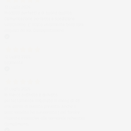
12 Luglio 2026
Prodotti perfetti e di buona qualità.
Comunicazione perfetta e spedizione
velocissima. E' stato veramente bello fare
acquisti da voi. Consigliatissimo.
Acquirente verificato
12 Luglio 2026
Eccellente
Acquirente verificato
01 Luglio 2026
la merce ordinata è arrivata
perfettamente imballata in meno di 48
ore, prima di quanto previsto. Anche il
post-vendita ha funzionato ( nel fornire
risposte esaustive alle domande richieste).
Complimenti.