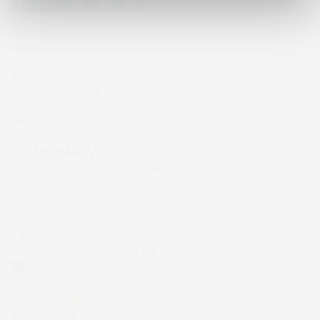
4,7
/5
43.853
recensioni
Il totale delle recensioni indicate include la somma di:
Recensioni Feedaty
185
Recensioni Ebay
43668
Le nostre recensioni a 4 e 5 stelle.
Clicca qui per leggerle tutte >
Precedente
Successivo
6 Giorni Fa
Spedizione veloce Tappetini top
Acquirente verificato
30 Luglio 2026