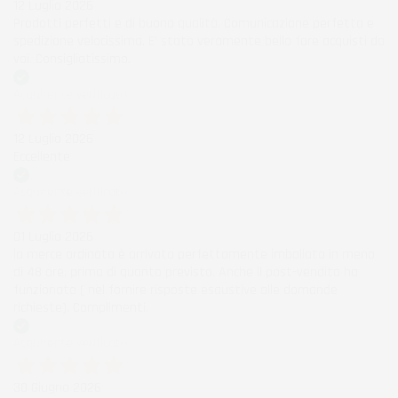
12 Luglio 2026
Prodotti perfetti e di buona qualità. Comunicazione perfetta e
spedizione velocissima. E' stato veramente bello fare acquisti da
voi. Consigliatissimo.
Acquirente verificato
12 Luglio 2026
Eccellente
Acquirente verificato
01 Luglio 2026
la merce ordinata è arrivata perfettamente imballata in meno
di 48 ore, prima di quanto previsto. Anche il post-vendita ha
funzionato ( nel fornire risposte esaustive alle domande
richieste). Complimenti.
Acquirente verificato
30 Giugno 2026