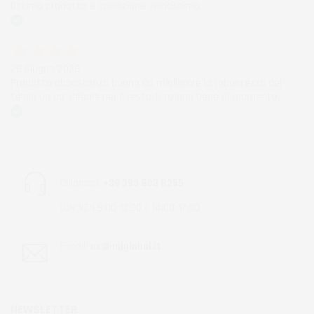
Ottimo prodotto e spedizione velocissima
Acquirente verificato
28 Giugno 2026
Prodotto abbastanza buono da migliorare la robustezza del
telaio un po' debole per il resto funziona bene al momento.
Acquirente verificato
Chiamaci:
+39 393 803 8255
LUN-VEN 9:00-12:00 / 14:00-17:00
E-mail:
ac@imjglobal.it
NEWSLETTER