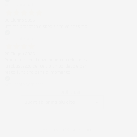
Acquirente verificato
30 Giugno 2026
Ottimo prodotto e spedizione velocissima
Acquirente verificato
28 Giugno 2026
Prodotto abbastanza buono da migliorare
la robustezza del telaio un po' debole per il
resto funziona bene al momento.
Acquirente verificato
Ordina per:

Quantità, prima più alta
Visualizzati 1-2 su 2 articoli