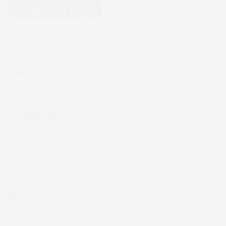
4,7
/5
43.853
recensioni
Il totale delle recensioni indicate include la somma di:
Recensioni Feedaty
185
Recensioni Ebay
43668
Le nostre recensioni a 4 e 5 stelle.
Clicca qui per leggerle tutte >
Precedente
Successivo
6 Giorni Fa
Spedizione veloce Tappetini top
Acquirente verificato