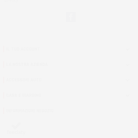
privacy.
Facebook
IL TUO ACCOUNT

LA NOSTRA AZIENDA

ACCESSORI AUTO

CASA E GIARDINO

INFORMAZIONI NEGOZIO