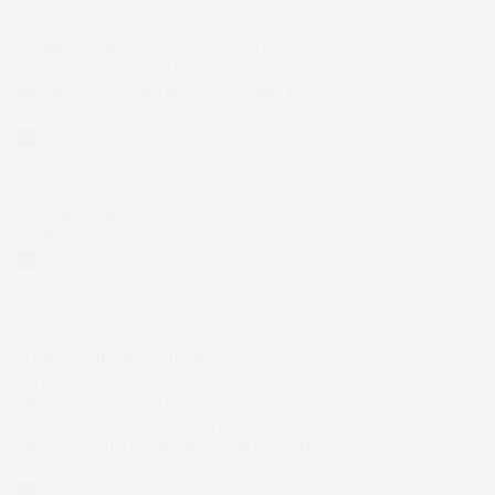
12 Luglio 2026
Prodotti perfetti e di buona qualità.
Comunicazione perfetta e spedizione
velocissima. E' stato veramente bello fare
acquisti da voi. Consigliatissimo.
Acquirente verificato
12 Luglio 2026
Eccellente
Acquirente verificato
01 Luglio 2026
la merce ordinata è arrivata
perfettamente imballata in meno di 48
ore, prima di quanto previsto. Anche il
post-vendita ha funzionato ( nel fornire
risposte esaustive alle domande richieste).
Complimenti.