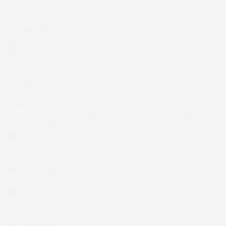
Acquirente verificato
12 Luglio 2026
Eccellente
Acquirente verificato
01 Luglio 2026
la merce ordinata è arrivata perfettamente imballata in meno
di 48 ore, prima di quanto previsto. Anche il post-vendita ha
funzionato ( nel fornire risposte esaustive alle domande
richieste). Complimenti.
Acquirente verificato
30 Giugno 2026
Ottimo prodotto e spedizione velocissima
Acquirente verificato