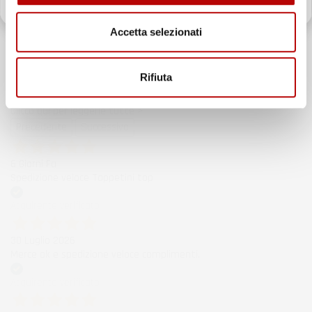
Il totale delle recensioni indicate include la somma di:
Recensioni Feedaty
Accetta selezionati
185
Recensioni Ebay
43668
Rifiuta
Le nostre recensioni a 4 e 5 stelle.
Clicca qui per leggerle tutte >
Precedente
Successivo
6 Giorni Fa
Spedizione veloce Tappetini top
Acquirente verificato
30 Luglio 2026
Merce ok e spedizione veloce complimenti.
Acquirente verificato