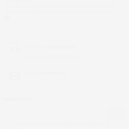
28 Giugno 2026
Prodotto abbastanza buono da migliorare la robustezza del
telaio un po' debole per il resto funziona bene al momento.
Acquirente verificato
Chiamaci:
+39 393 803 8255
LUN-VEN 9:00-12:00 / 14:00-17:00
E-mail:
ac@imjglobal.it
NEWSLETTER
*Accetto i termini di utilizzo generali e la politica sulla