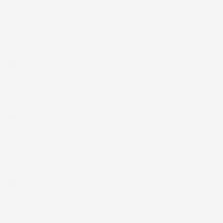
Clicca qui per leggerle tutte >
Precedente
Successivo
7 Giorni Fa
Spedizione veloce Tappetini top
Acquirente verificato
30 Luglio 2026
Merce ok e spedizione veloce complimenti.
Acquirente verificato
21 Luglio 2026
Non ho fatto in tempo ad ordinare che già
stavo usando quello che avevo acquistato
Acquirente verificato
17 Luglio 2026