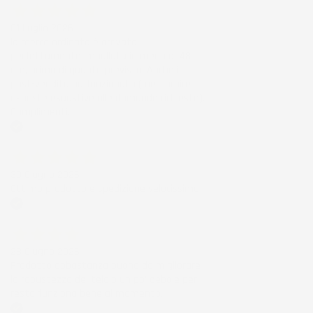
01 Luglio 2026
la merce ordinata è arrivata
perfettamente imballata in meno di 48
ore, prima di quanto previsto. Anche il
post-vendita ha funzionato ( nel fornire
risposte esaustive alle domande richieste).
Complimenti.
Acquirente verificato
30 Giugno 2026
Ottimo prodotto e spedizione velocissima
Acquirente verificato
28 Giugno 2026
Prodotto abbastanza buono da migliorare
la robustezza del telaio un po' debole per il
resto funziona bene al momento.