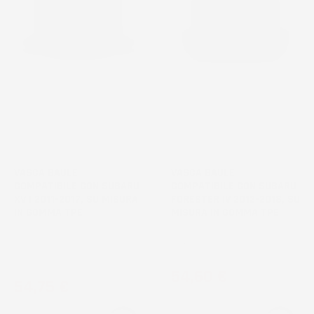
NON
NON
DISPONIBILE
DISPONIBILE
VASCA BAULE
VASCA BAULE
COMPATIBILE CON SUBARU
COMPATIBILE CON SUBARU
XV I 2011-2017, SU MISURA
FORESTER IV 2012-2018, SU
IN GOMMA TPE
MISURA IN GOMMA TPE
Crossover, senza pianale
SUV, senza pianale bagagliaio
bagagliaio aggiuntivo, con ruota
aggiuntivo
di scorta
Prezzo
54,60 €
Prezzo
54,75 €