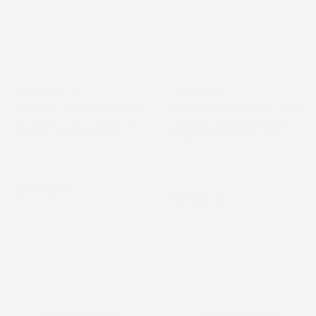
VASCA BAULE
VASCA BAULE
COMPATIBILE CON SUBARU
COMPATIBILE CON SUBARU
OUTBACK V 2014-2019, SU
LEVORG I 2014-2020, SU
MISURA IN GOMMA TPE
MISURA IN GOMMA TPE
Station Wagon
Station Wagon, senza pianale
bagagliaio aggiuntivo
Prezzo
54,60 €
Prezzo
54,57 €
favorite_border
favorite_border