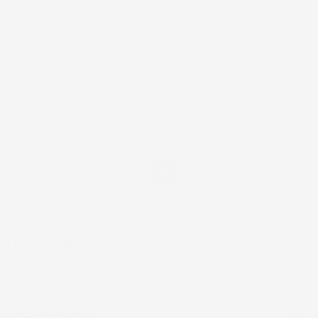
NEWSLETTER
*Accetto i termini di utilizzo generali e la politica sulla
privacy.
Facebook
IL TUO ACCOUNT

LA NOSTRA AZIENDA

ACCESSORI AUTO
