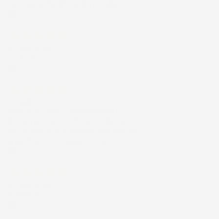
Tutto bene. Venditore da consigliare
Acquirente verificato
15 Luglio 2026
Tutto ok
Acquirente verificato
12 Luglio 2026
Prodotti perfetti e di buona qualità.
Comunicazione perfetta e spedizione
velocissima. E' stato veramente bello fare
acquisti da voi. Consigliatissimo.
Acquirente verificato
12 Luglio 2026
Eccellente
Acquirente verificato