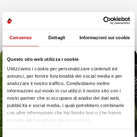
favorite_border
favorite_border
Consenso
Dettagli
Informazioni sui cookie
Questo sito web utilizza i cookie
Utilizziamo i cookie per personalizzare contenuti ed
annunci, per fornire funzionalità dei social media e per
Il tuo 5% di benvenuto
analizzare il nostro traffico. Condividiamo inoltre
informazioni sul modo in cui utilizzi il nostro sito con i
è già pronto!
NON
NON
nostri partner che si occupano di analisi dei dati web,
DISPONIBILE
DISPONIBILE
pubblicità e social media, i quali potrebbero combinarle
con altre informazioni che hai fornito loro o che hanno
VASCA BAULE
VASCA BAULE
COMPATIBILE CON SUBARU
COMPATIBILE CON SUBARU
raccolto dal tuo utilizzo dei loro servizi.
BRZ I 2012-2020, SU
FORESTER II 2002-2008,
MISURA IN GOMMA TPE
SU MISURA IN GOMMA TPE
Selezione