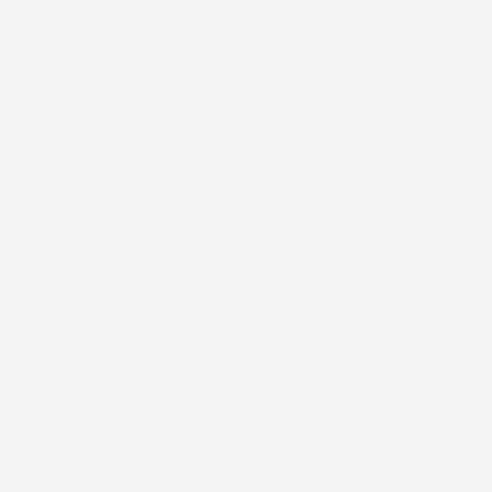
Tutto ok
Acquirente verificato
12 Luglio 2026
Prodotti perfetti e di buona qualità. Comunicazione perfetta e
spedizione velocissima. E' stato veramente bello fare acquisti da
voi. Consigliatissimo.
Acquirente verificato
12 Luglio 2026
Eccellente
Acquirente verificato
01 Luglio 2026
la merce ordinata è arrivata perfettamente imballata in meno
di 48 ore, prima di quanto previsto. Anche il post-vendita ha
funzionato ( nel fornire risposte esaustive alle domande
richieste). Complimenti.