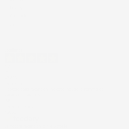
Levorg
Outback
XV
Eccellente
4,7
/5
43.853
recensioni
Il totale delle recensioni indicate include la somma di:
Recensioni Feedaty
185
Recensioni Ebay
43668
Le nostre recensioni a 4 e 5 stelle.