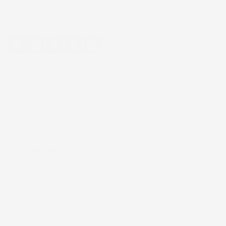
Eccellente
4,7
/5
43.853
recensioni
Il totale delle recensioni indicate include la somma di:
Recensioni Feedaty
185
Recensioni Ebay
43668
Le nostre recensioni a 4 e 5 stelle.
Clicca qui per leggerle tutte >
Precedente
Successivo
7 Giorni Fa
Spedizione veloce Tappetini top