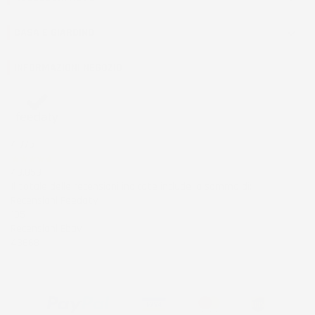
CASA E GIARDINO

INFORMAZIONI NEGOZIO
4,7
/5
43.853
Il totale delle recensioni indicate include la somma di:
Recensioni Feedaty
185
Recensioni Ebay
43668