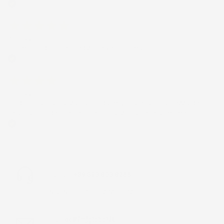
Acquirente verificato
30 Giugno 2026
Ottimo prodotto e spedizione velocissima
Acquirente verificato
28 Giugno 2026
Prodotto abbastanza buono da migliorare la robustezza del
telaio un po' debole per il resto funziona bene al momento.
Acquirente verificato
Chiamaci:
+39 393 803 8255
LUN-VEN 9:00-12:00 / 14:00-17:00
E-mail:
ac@imjglobal.it