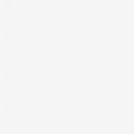
Acquirente verificato
30 Luglio 2026
Merce ok e spedizione veloce complimenti.
Acquirente verificato
21 Luglio 2026
Non ho fatto in tempo ad ordinare che già stavo usando quello
che avevo acquistato
Acquirente verificato
17 Luglio 2026
Tutto bene. Venditore da consigliare
Acquirente verificato
15 Luglio 2026