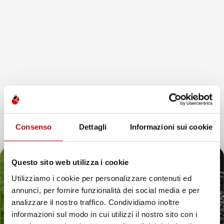
favorite_border
favorite_border
Consenso
Dettagli
Informazioni sui cookie
Questo sito web utilizza i cookie
NON
NON
Utilizziamo i cookie per personalizzare contenuti ed
DISPONIBILE
DISPONIBILE
annunci, per fornire funzionalità dei social media e per
VASCA BAULE
VASCA BAULE
Il tuo 5% di benvenuto
analizzare il nostro traffico. Condividiamo inoltre
COMPATIBILE CON SKODA
COMPATIBILE CON SKODA
informazioni sul modo in cui utilizzi il nostro sito con i
CITIGO 2011-2019, SU
CITIGO 2011-2019, SU