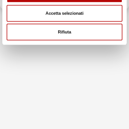
Il totale delle recensioni indicate include la somma di:
Recensioni Feedaty
Accetta selezionati
185
Recensioni Ebay
43668
Rifiuta
Le nostre recensioni a 4 e 5 stelle.
Clicca qui per leggerle tutte >
Precedente
Successivo
6 Giorni Fa
Spedizione veloce Tappetini top
Acquirente verificato
30 Luglio 2026
Merce ok e spedizione veloce complimenti.
Acquirente verificato