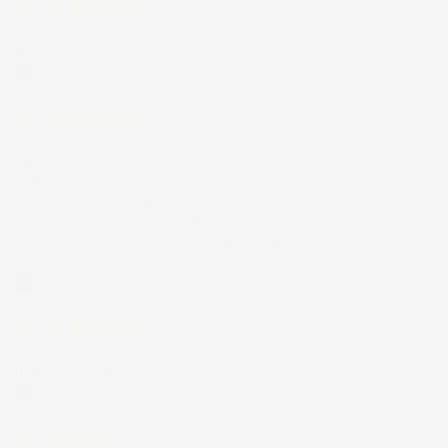
12 Luglio 2026
Eccellente
Acquirente verificato
01 Luglio 2026
la merce ordinata è arrivata
perfettamente imballata in meno di 48
ore, prima di quanto previsto. Anche il
post-vendita ha funzionato ( nel fornire
risposte esaustive alle domande richieste).
Complimenti.
Acquirente verificato
30 Giugno 2026
Ottimo prodotto e spedizione velocissima
Acquirente verificato