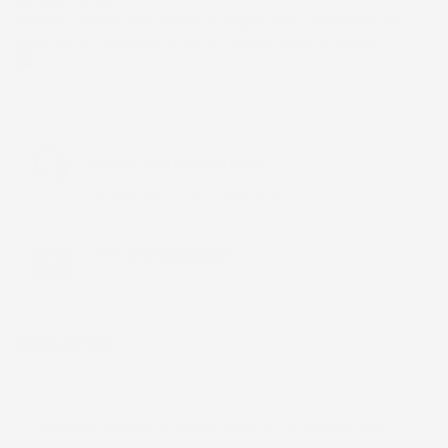
28 Giugno 2026
Prodotto abbastanza buono da migliorare la robustezza del
telaio un po' debole per il resto funziona bene al momento.
Acquirente verificato
Chiamaci:
+39 393 803 8255
LUN-VEN 9:00-12:00 / 14:00-17:00
E-mail:
ac@imjglobal.it
NEWSLETTER
*Accetto i termini di utilizzo generali e la politica sulla