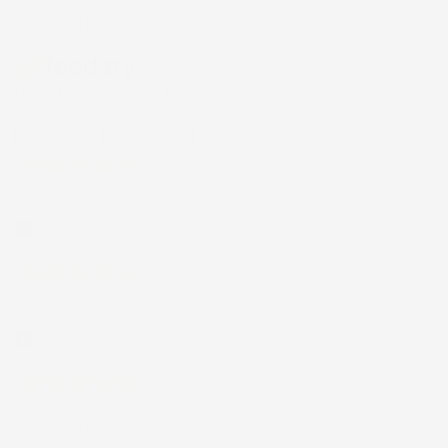
185
Recensioni Ebay
43668
Le nostre recensioni a 4 e 5 stelle.
Clicca qui per leggerle tutte >
Precedente
Successivo
4 Giorni Fa
Spedizione veloce Tappetini top
Acquirente verificato
6 Giorni Fa
Merce ok e spedizione veloce complimenti.
Acquirente verificato
21 Luglio 2026
Non ho fatto in tempo ad ordinare che già