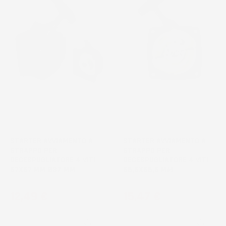
STARTER AVVIAMENTO A
STARTER AVVIAMENTO A
STRAPPO PER
STRAPPO PER
DECESPUGLIATORE 4 VITI
DECESPUGLIATORE 4 VITI
67X67 MM Ø37 MM
66,5X66,5 MM
Prezzo
Prezzo
12,49 €
15,47 €
favorite_border
favorite_border