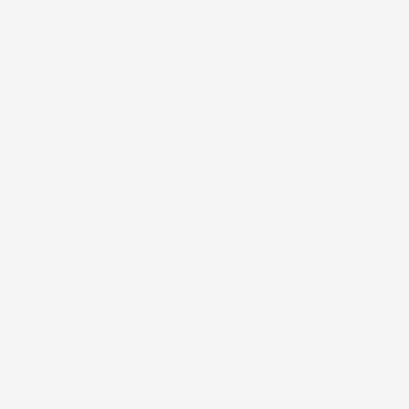
stavo usando quello che avevo acquistato
Acquirente verificato
17 Luglio 2026
Tutto bene. Venditore da consigliare
Acquirente verificato
15 Luglio 2026
Tutto ok
Acquirente verificato
12 Luglio 2026
Prodotti perfetti e di buona qualità.
Comunicazione perfetta e spedizione
velocissima. E' stato veramente bello fare
acquisti da voi. Consigliatissimo.
Acquirente verificato