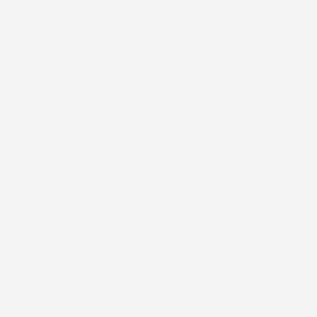
Acquirente verificato
12 Luglio 2026
Eccellente
Acquirente verificato
01 Luglio 2026
la merce ordinata è arrivata perfettamente imballata in meno
di 48 ore, prima di quanto previsto. Anche il post-vendita ha
funzionato ( nel fornire risposte esaustive alle domande
richieste). Complimenti.
Acquirente verificato
30 Giugno 2026
Ottimo prodotto e spedizione velocissima
Acquirente verificato