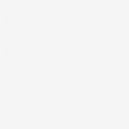
21 Luglio 2026
Non ho fatto in tempo ad ordinare che già stavo usando quello
che avevo acquistato
Acquirente verificato
17 Luglio 2026
Tutto bene. Venditore da consigliare
Acquirente verificato
15 Luglio 2026
Tutto ok
Acquirente verificato
12 Luglio 2026
Prodotti perfetti e di buona qualità. Comunicazione perfetta e
spedizione velocissima. E' stato veramente bello fare acquisti da
voi. Consigliatissimo.