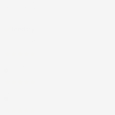
Il totale delle recensioni indicate include la somma di:
Recensioni Feedaty
185
Recensioni Ebay
43668
Le nostre recensioni a 4 e 5 stelle.
Clicca qui per leggerle tutte >
Precedente
Successivo
4 Giorni Fa
Spedizione veloce Tappetini top
Acquirente verificato
6 Giorni Fa
Merce ok e spedizione veloce complimenti.
Acquirente verificato