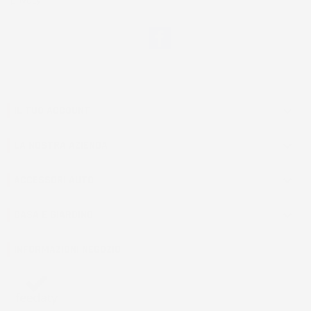
privacy.
Facebook
IL TUO ACCOUNT

LA NOSTRA AZIENDA

ACCESSORI AUTO

CASA E GIARDINO

INFORMAZIONI NEGOZIO