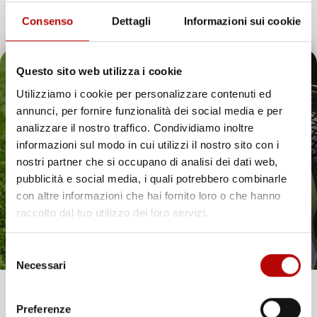
Consenso
Dettagli
Informazioni sui cookie
COPPA AVVIAMENTO
STARTER AVVIAMENTO A
STARTER GX160 Ø65X48
STRAPPO Ø137 MM
Questo sito web utilizza i cookie
MM RICAMBIO PER MOTORI
PULEGGIA Ø48 MM PER
A SCOPPIO
MOTORI A SCOPPIO
Utilizziamo i cookie per personalizzare contenuti ed
annunci, per fornire funzionalità dei social media e per
Prezzo
Prezzo
12,66 €
22,68 €
Il tuo 5% di benvenuto
analizzare il nostro traffico. Condividiamo inoltre
informazioni sul modo in cui utilizzi il nostro sito con i
è già pronto!
nostri partner che si occupano di analisi dei dati web,
favorite_border
favorite_border
pubblicità e social media, i quali potrebbero combinarle
con altre informazioni che hai fornito loro o che hanno
raccolto dal tuo utilizzo dei loro servizi.
Selezione
Necessari
del
consenso
Unisciti alla nostra community e ricevi in anteprima
Preferenze