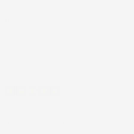
Filtri
Prezzo
9,00 € - 104,00 €
Disponibile
Si
(26)
Eccellente
4,7
/5
43.853
recensioni
Il totale delle recensioni indicate include la somma di:
Recensioni Feedaty