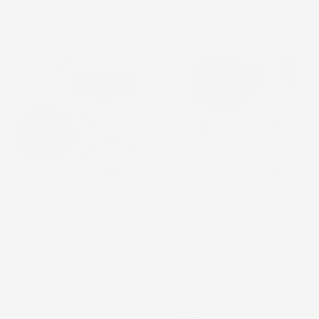
favorite_border
favorite_border
STARTER AVVIAMENTO A
STARTER AVVIAMENTO A
STRAPPO PER MOTORE
STRAPPO Ø123 MM PER
HONDA GX240 / GX270 Ø53
MOTORE HONDA
MM 6 FORI
GXV140/160 E NAC
WR65704A