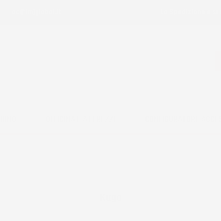
ail:
ac@imjglobal.it
La Spedizione è se
RDINO
OFFICINA E ATTREZZI
CONFIGURATORE ACCE
ga
Kuga