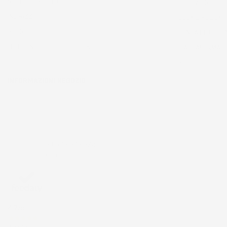
NOTE DI CREDITO
SPEDIZIONE
INDIRIZZI
COOKIE POLICY
BUONI
CONTATTO - CO
LE TUE NOTIFICHE DI STOCK
PIATTAFORMA 
BLOG
INFORMAZIONI NEGOZIO
IMJ Global srl
Zona ind.le Belvedere ING 5 SNC
53034 Colle di val d'Elsa
Siena
Italia
Chiamaci:
+39 393 803 8255
Scrivici a:
ac@imjglobal.it
4,7
/5