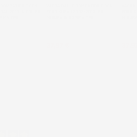
 COMPATIBILE CON
VASCA BAULE COMPATIBILE CON
VASCA 
 DAL 2019 IN POI, SU
FORD KUGA I 2008-2013, SU
FORD K
OMMA TPE
MISURA IN GOMMA TPE
MISURA
SUV, senza pianale bagagliaio
SUV, con
aggiuntivo
kit di ri
Prezzo
Prez
37,97 €
37,9