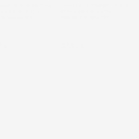
BAULE COMPATIBILE CON
VASCA BAULE COMPATIBILE CON
UGA II 2013-2019, SU
FORD KUGA II 2013-2019, SU
 IN GOMMA TPE
MISURA IN GOMMA TPE
 ruota di scorta temporanea o
SUV, senza pianale bagagliaio
parazione
aggiuntivo, con ruota di scorta
zo
Prezzo
7 €
37,97 €