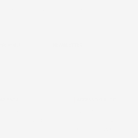
26
stanza buono da migliorare la robustezza del telaio un po' debole pe
ificato
NEWSLETTER
jglobal.it
*Accetto i termini di u
 AZIENDA
ACCESSORI AUTO
 GLOBAL SRL
CONFIGURATORE
 CONDIZIONI DI VENDITA
COPERTURE VETTURA
TAPPETINI IN GOMMA