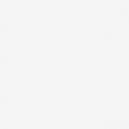
Precedente
Successivo
VASCA BAULE
FORD KUGA III
MISURA IN G
6 Giorni Fa
Spedizione veloce Tappetini top
SUV, Titanium
Acquirente verificato
Prezzo
37,97 €
30 Luglio 2026
Merce ok e spedizione veloce complimenti.
Acquirente verificato
21 Luglio 2026
Non ho fatto in tempo ad ordinare che già
stavo usando quello che avevo acquistato
Acquirente verificato
17 Luglio 2026
Eccellente
Tutto bene. Venditore da consigliare