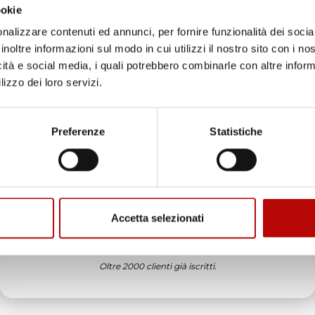
edizione veloce complimenti.
ookie
nalizzare contenuti ed annunci, per fornire funzionalità dei socia
ificato
inoltre informazioni sul modo in cui utilizzi il nostro sito con i n
icità e social media, i quali potrebbero combinarle con altre inform
6
in tempo ad ordinare che già stavo usando quello che avevo acquista
lizzo dei loro servizi.
Unisciti alla nostra community e ricevi in anteprima
ificato
offerte esclusive, novità e consigli!
Preferenze
Statistiche
6
Email
enditore da consigliare
ificato
Accetta selezionati
6
ATTIVA LO SCONTO!
ificato
Oltre 2000 clienti già iscritti.
6
etti e di buona qualità. Comunicazione perfetta e spedizione velocissi