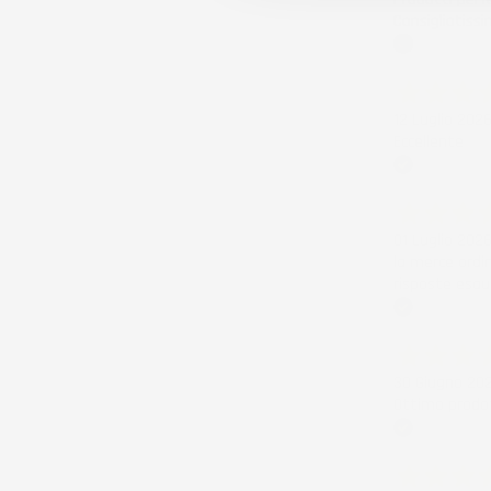
Consigliatissi
Acquirente ver
12 Luglio 202
Eccellente
Acquirente ver
01 Luglio 202
la merce ordi
risposte esau
Acquirente ver
30 Giugno 20
Ottimo prodot
Acquirente ver