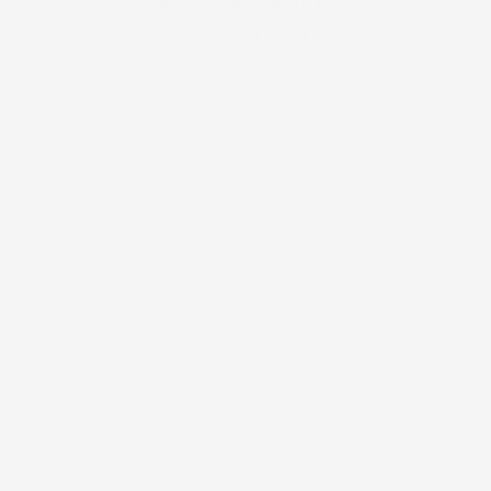
POMPE D'ACQUA E CARBURANTI
RACCOLTA DIFFERENZIATA
SISTEMI RACCOLTA ACQUA PIOVANA
VASI E FIORIERE