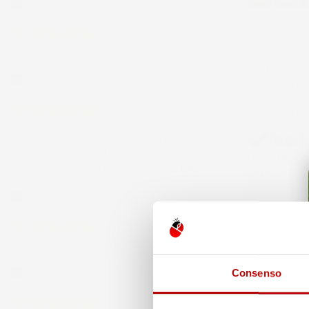
4,7
Acquirente verificato
/5
43.853
15 Luglio 2026
recensioni
Tutto ok
Il totale dell
Recensioni F
Acquirente verificato
185
Recensioni Eb
43668
12 Luglio 2026
Prodotti perfetti e di buona qualità.
Comunicazione perfetta e spedizione
Le nostre rece
velocissima. E' stato veramente bello fare
Clicca qui per
acquisti da voi. Consigliatissimo.
Precedente
Acquirente verificato
6 Giorni Fa
Spedizione ve
12 Luglio 2026
Eccellente
Acquirente ver
Consenso
Acquirente verificato
30 Luglio 202