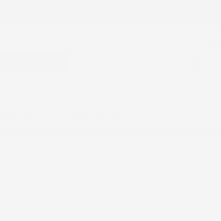
mpre Gratuita !
0
CERCA
ACCEDI
CARRELLO
SSORI AUTO
KNOWLEDGE BASE