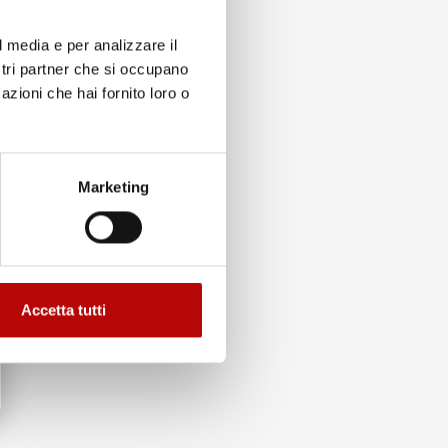
l media e per analizzare il
ostri partner che si occupano
azioni che hai fornito loro o
to
Marketing
Accetta tutti
ma. E' stato veramente bello fare acquisti da voi.