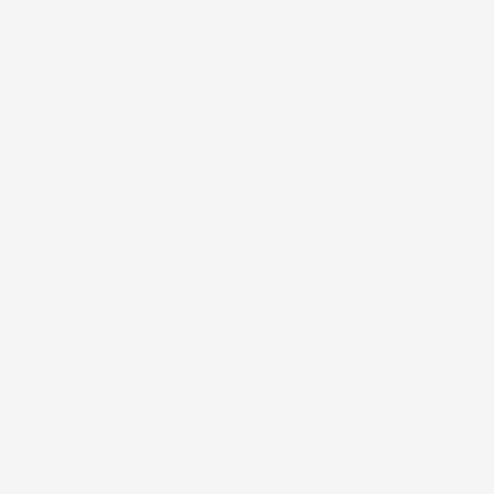
r il resto funziona bene al momento.
tilizzo generali e la politica sulla privacy.
CASA E GIARDINO
ATOMIZZATORI
DECESPUGLIATORI A SCOPPIO
OFFICINA E ATTREZZI