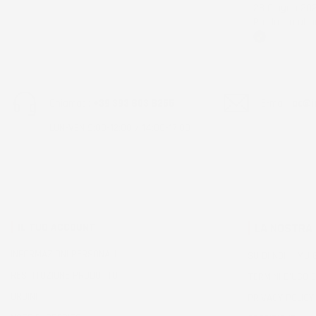
28 Giugno 20
Prodotto abba
Acquirente ver
Chiamaci:
+39 393 803 8255
E-mail:
ac@im
LUN-VEN 9:00-12:00 / 14:00-17:00
IL TUO ACCOUNT
LA NOSTRA
INFORMAZIONI PERSONALI
SU DI NOI - IMJ
RESTITUZIONE PRODOTTO
TERMINI D'USO E
ORDINI
PRIVACY POLICY