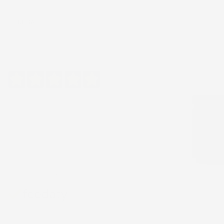
Ordina per:
KUGA
Eccellente
4,7
/5
43.853
recensioni
Il totale delle recensioni indicate include la
somma di:
Recensioni Feedaty
185
Recensioni Ebay
43668
Le nostre recensioni a 4 e 5 stelle.
Clicca qui per leggerle tutte >