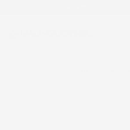
Chiamaci:
+39 393 803 8255
E-m
ACCESSORI AUTO
CASA E GIA
Home
Accessori Auto
Vasche baule
Dryzone
Ford
Ku