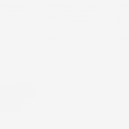
MPATIBILI CON
TAPPETINI COMPATIBILI CON
TAPPET
 260 CVXDRIVE
CASE IH PUMA 185 CVXDRIVE AFS
CASE I
U MISURA IN
CONECT DAL 2024 IN POI, SU
CONECT
MISURA IN GOMMA TPE
MISURA
Prezzo
Prez
164,71 €
164,
favorite_border