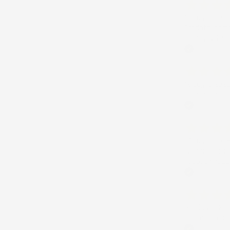
12 Luglio 202
Prodotti perf
Consigliatissi
Acquirente ver
12 Luglio 202
Eccellente
Acquirente ver
01 Luglio 202
la merce ordi
risposte esau
Acquirente ver
30 Giugno 20
Ottimo prodot