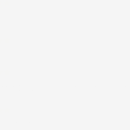
6
etti e di buona qualità. Comunicazione perfetta e spedizione velocissi
mo.
ificato
6
ificato
6
nata è arrivata perfettamente imballata in meno di 48 ore, prima di q
stive alle domande richieste). Complimenti.
ificato
26
to e spedizione velocissima