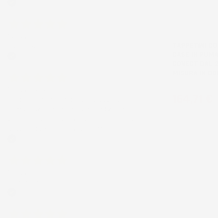
Acquirente verificato
NON
DISPONIBILE
15 Luglio 2026
TAPPETINI CO
Tutto ok
CASE IH PUMA
CONECT DAL 2
Acquirente verificato
MISURA IN G
12 Luglio 2026
Prezzo
164,71 €
Prodotti perfetti e di buona qualità.
Comunicazione perfetta e spedizione
velocissima. E' stato veramente bello fare
acquisti da voi. Consigliatissimo.
Acquirente verificato
12 Luglio 2026
Eccellente
Acquirente verificato