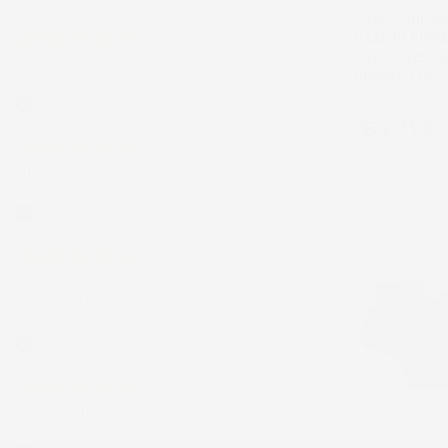
Precedente
Successivo
TAPPETINI CO
CASE IH PUMA
2023-2025, S
6 Giorni Fa
GOMMA TPE
Spedizione veloce Tappetini top
Prezzo
Acquirente verificato
164,71 €
30 Luglio 2026
Merce ok e spedizione veloce complimenti.
Acquirente verificato
21 Luglio 2026
Non ho fatto in tempo ad ordinare che già
stavo usando quello che avevo acquistato
Acquirente verificato
17 Luglio 2026
Tutto bene. Venditore da consigliare