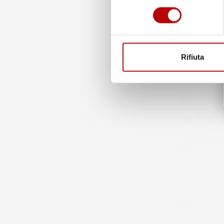
consenso
30 Luglio 202
Merce ok e sp
Acquirente ver
Rifiuta
21 Luglio 202
Non ho fatto 
Acquirente ver
17 Luglio 202
Tutto bene. V
Acquirente ver
15 Luglio 202
Tutto ok
Acquirente ver