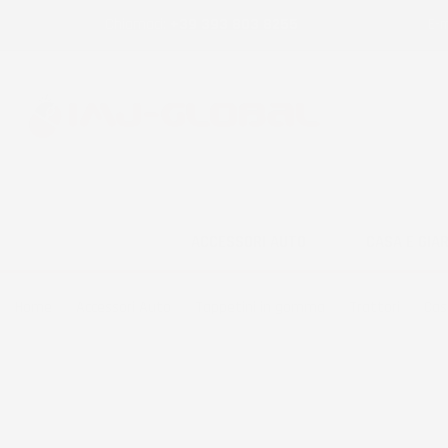
Chiamaci:
+39 393 803 8255
E-m
ACCESSORI AUTO
CASA E GIA
Home
Accessori Auto
Tappetini in gomma
Trattori
Cas