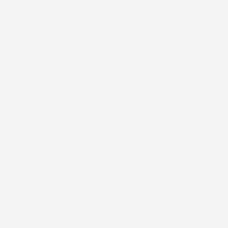
Acquirente ver
28 Giugno 20
Prodotto abba
Acquirente ver
Chiamaci:
+39 393 803 8255
E-mail:
ac@im
LUN-VEN 9:00-12:00 / 14:00-17:00
IL TUO ACCOUNT
LA NOSTRA
INFORMAZIONI PERSONALI
SU DI NOI - IMJ
RESTITUZIONE PRODOTTO
TERMINI D'USO E