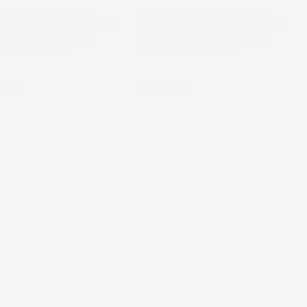
INI COMPATIBILI CON
TAPPETINI COMPATIBILI CON
H PUMA 200 CVXDRIVE AFS
CASE IH PUMA 220 CVXDRIVE AFS
 DAL 2024 IN POI, SU
CONECT DAL 2024 IN POI, SU
 IN GOMMA TPE
MISURA IN GOMMA TPE
zo
Prezzo
71 €
164,71 €