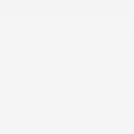
ail:
ac@imjglobal.it
La Spedizione è se
RDINO
OFFICINA E ATTREZZI
CONFIGURATORE ACCE
e IH
Puma
Puma