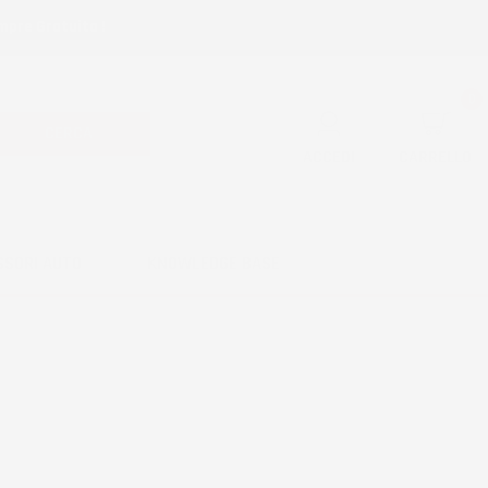
mpre Gratuita !
0
CERCA
ACCEDI
CARRELLO
SSORI AUTO
KNOWLEDGE BASE