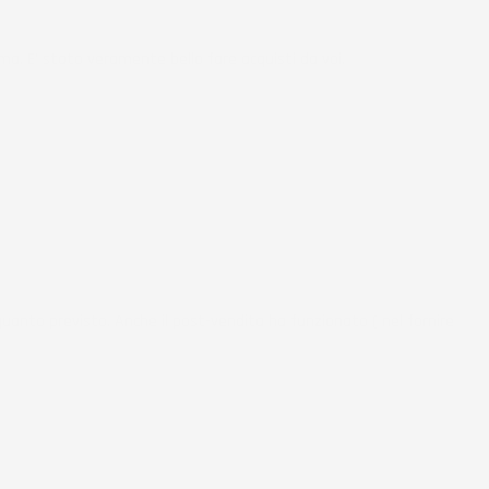
ma. E' stato veramente bello fare acquisti da voi.
uanto previsto. Anche il post-vendita ha funzionato ( nel fornire