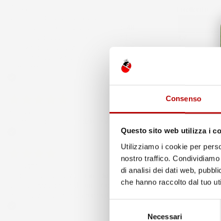
01 Luglio 2026
Eccellente
la merce ordinata è arrivata
perfettamente imballata in meno di 48
ore, prima di quanto previsto. Anche il
4,7
post-vendita ha funzionato ( nel fornire
/5
risposte esaustive alle domande richieste).
43.853
Complimenti.
recensioni
Il totale dell
Recensioni F
Acquirente verificato
185
Consenso
Recensioni Eb
30 Giugno 2026
43668
Ottimo prodotto e spedizione velocissima
Questo sito web utilizza i c
Le nostre rece
Acquirente verificato
Utilizziamo i cookie per perso
Clicca qui per
nostro traffico. Condividiamo 
Precedente
28 Giugno 2026
di analisi dei dati web, pubbl
Prodotto abbastanza buono da migliorare
che hanno raccolto dal tuo uti
la robustezza del telaio un po' debole per il
6 Giorni Fa
resto funziona bene al momento.
Spedizione ve
Selezione
Acquirente verificato
Necessari
del
Acquirente ver