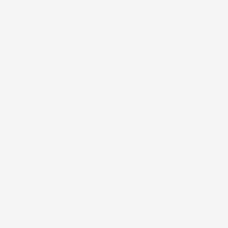
MPATIBILI CON
 240 CVXDRIVE AFS
024 IN POI, SU
OMMA TPE