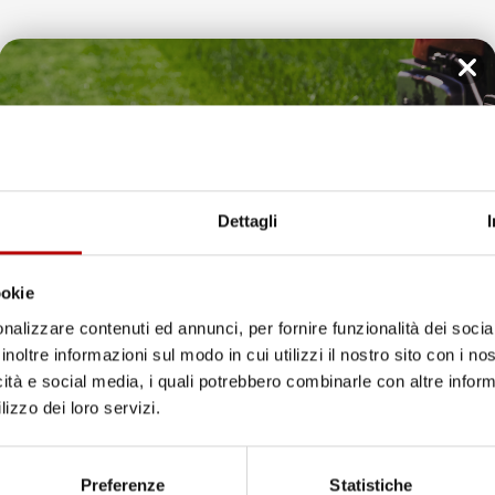
Il tuo 5% di benvenuto
e recensioni indicate include la somma di:
eedaty
è già pronto!
Dettagli
ay
ookie
nsioni a 4 e 5 stelle.
nalizzare contenuti ed annunci, per fornire funzionalità dei socia
 leggerle tutte >
inoltre informazioni sul modo in cui utilizzi il nostro sito con i n
Successivo
icità e social media, i quali potrebbero combinarle con altre inform
lizzo dei loro servizi.
Unisciti alla nostra community e ricevi in anteprima
loce Tappetini top
offerte esclusive, novità e consigli!
Preferenze
Statistiche
ificato