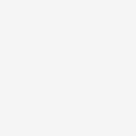
ificato
26
stanza buono da migliorare la robustezza del telaio un po' debole pe
ificato
NEWSLETTER
jglobal.it
*Accetto i termini di u
 AZIENDA
ACCESSORI AUTO
 GLOBAL SRL
CONFIGURATORE
 CONDIZIONI DI VENDITA
COPERTURE VETTURA