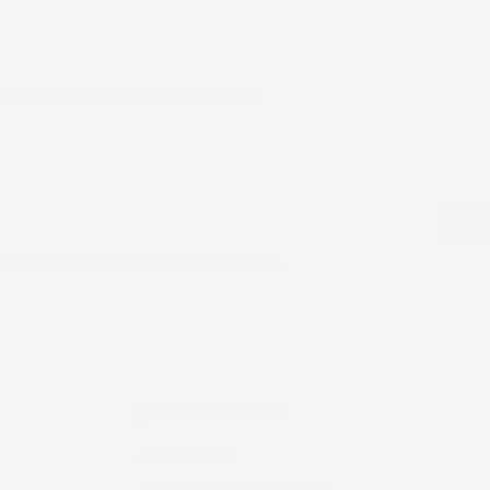
r il resto funziona bene al momento.
tilizzo generali e la politica sulla privacy.
CASA E GIARDINO
ATOMIZZATORI
DECESPUGLIATORI A SCOPPIO