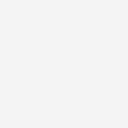
Ordina per:
PUMA
Eccellente
4,7
/5
43.853
recensioni
Il totale delle recensioni indicate include la
somma di:
Recensioni Feedaty
185
Recensioni Ebay
43668
Le nostre recensioni a 4 e 5 stelle.
NON
DISPONIBILE
Clicca qui per leggerle tutte >