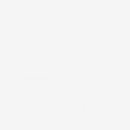
IL TUO ACCOUNT

LA NOSTRA AZIENDA

ACCESSORI AUTO

CASA E GIARDINO

INFORMAZIONI NEGOZIO
© 2024 IMJ Global. Partita IVA: IT01544750522 N. Iscr. REA SI-
2102721 Capitale Sociale: €10.000 I.V.