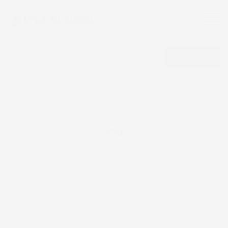
CERCA
V50
V50
Ordina per: