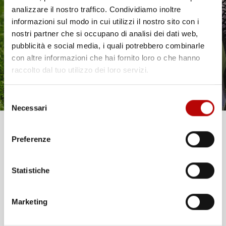
Il tuo 5% di benvenuto
analizzare il nostro traffico. Condividiamo inoltre
informazioni sul modo in cui utilizzi il nostro sito con i
è già pronto!
nostri partner che si occupano di analisi dei dati web,
VASCA BAULE
pubblicità e social media, i quali potrebbero combinarle
COMPATIBILE CON VOLVO
con altre informazioni che hai fornito loro o che hanno
V50 2004-2012, SU
raccolto dal tuo utilizzo dei loro servizi.
MISURA IN GOMMA TPE
Station Wagon
Selezione
Prezzo
37,97 €
Necessari
del
consenso
Unisciti alla nostra community e ricevi in anteprima
Preferenze
offerte esclusive, novità e consigli!
Statistiche
Email
Marketing
ATTIVA LO SCONTO!