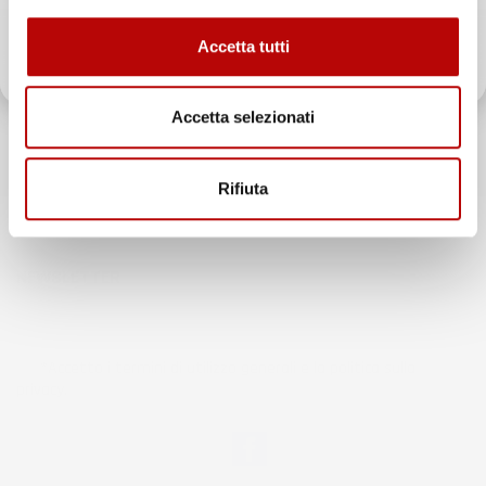
Accetta tutti
Oltre 2000 clienti già iscritti.
Chiamaci:
+39 393 803 8255
Accetta selezionati
LUN-VEN 9:00-12:00 / 14:00-17:00
E-mail:
ac@imjglobal.it
Rifiuta
NEWSLETTER
*Accetto i termini di utilizzo generali e la politica sulla
privacy.
Facebook