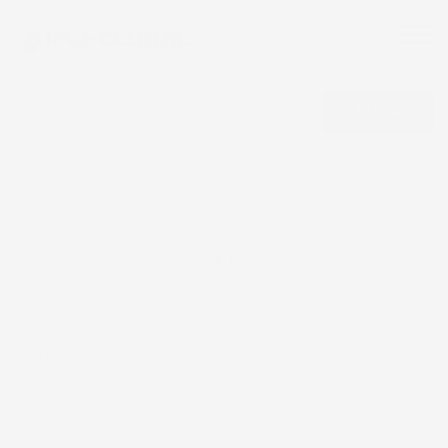
CERCA
X7
X7
Eccellente