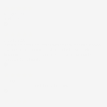
Acquirente verificato
12 Luglio 2026
Eccellente
Acquirente verificato
01 Luglio 2026
la merce ordinata è arrivata perfettamente imballata in meno
di 48 ore, prima di quanto previsto. Anche il post-vendita ha
funzionato ( nel fornire risposte esaustive alle domande
richieste). Complimenti.
Acquirente verificato
30 Giugno 2026
Ottimo prodotto e spedizione velocissima
Acquirente verificato