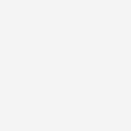
privacy.
Facebook
IL TUO ACCOUNT

LA NOSTRA AZIENDA

ACCESSORI AUTO

CASA E GIARDINO

INFORMAZIONI NEGOZIO