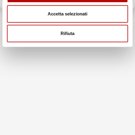
Il totale delle recensioni indicate include la somma di:
Recensioni Feedaty
Accetta selezionati
185
Recensioni Ebay
43668
Rifiuta
Le nostre recensioni a 4 e 5 stelle.
Clicca qui per leggerle tutte >
Precedente
Successivo
6 Giorni Fa
Spedizione veloce Tappetini top
Acquirente verificato
30 Luglio 2026
Merce ok e spedizione veloce complimenti.
Acquirente verificato