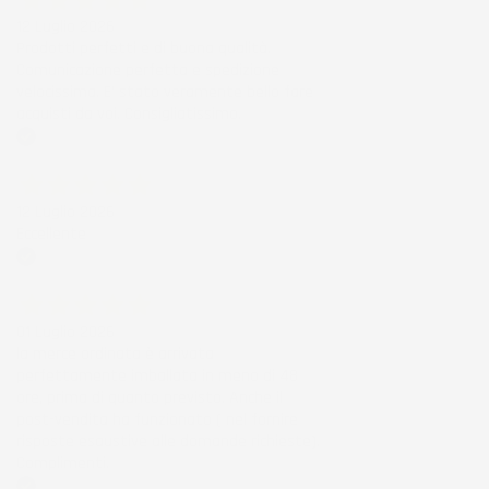
12 Luglio 2026
Prodotti perfetti e di buona qualità.
Comunicazione perfetta e spedizione
velocissima. E' stato veramente bello fare
acquisti da voi. Consigliatissimo.
Acquirente verificato
12 Luglio 2026
Eccellente
Acquirente verificato
01 Luglio 2026
la merce ordinata è arrivata
perfettamente imballata in meno di 48
ore, prima di quanto previsto. Anche il
post-vendita ha funzionato ( nel fornire
risposte esaustive alle domande richieste).
Complimenti.