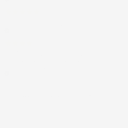
Acquirente verificato
30 Giugno 2026
Ottimo prodotto e spedizione velocissima
Acquirente verificato
28 Giugno 2026
Prodotto abbastanza buono da migliorare
la robustezza del telaio un po' debole per il
resto funziona bene al momento.
Acquirente verificato
Ordina per:

Quantità, prima più alta
Visualizzati 1-2 su 2 articoli