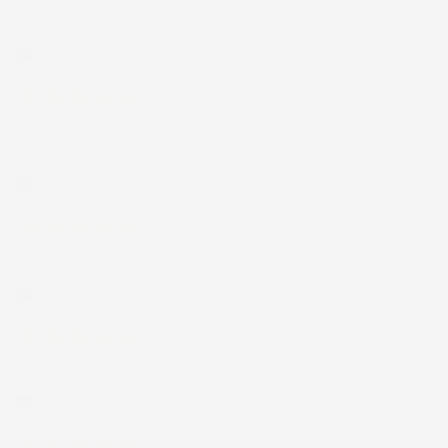
30 Luglio 2026
Merce ok e spedizione veloce complimenti.
Acquirente verificato
21 Luglio 2026
Non ho fatto in tempo ad ordinare che già
stavo usando quello che avevo acquistato
Acquirente verificato
17 Luglio 2026
Tutto bene. Venditore da consigliare
Acquirente verificato
15 Luglio 2026
Tutto ok
Acquirente verificato