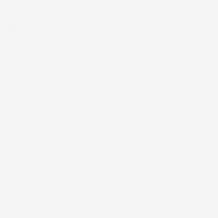
28 Giugno 2026
Prodotto abbastanza buono da migliorare la robustezza del
telaio un po' debole per il resto funziona bene al momento.
Acquirente verificato
Chiamaci:
+39 393 803 8255
LUN-VEN 9:00-12:00 / 14:00-17:00
E-mail:
ac@imjglobal.it
NEWSLETTER
*Accetto i termini di utilizzo generali e la politica sulla