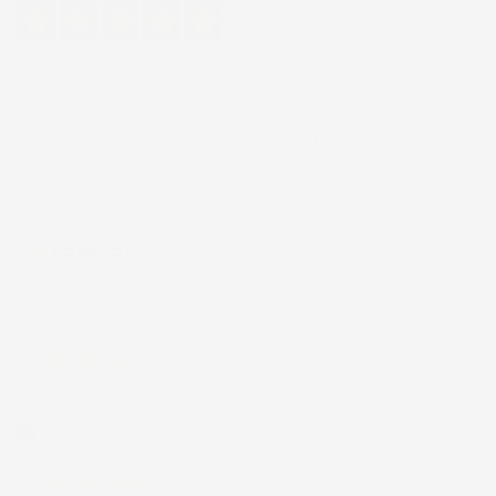
4,7
/5
43.853
recensioni
Il totale delle recensioni indicate include la somma di:
Recensioni Feedaty
185
Recensioni Ebay
43668
Le nostre recensioni a 4 e 5 stelle.
Clicca qui per leggerle tutte >
Precedente
Successivo
6 Giorni Fa
Spedizione veloce Tappetini top
Acquirente verificato