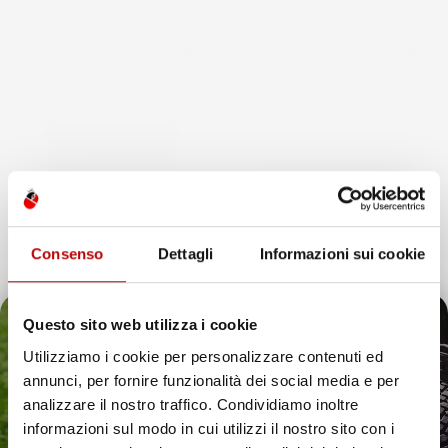
favorite_border
favorite_border
Consenso
Dettagli
Informazioni sui cookie
Questo sito web utilizza i cookie
NON
Utilizziamo i cookie per personalizzare contenuti ed
DISPONIBILE
annunci, per fornire funzionalità dei social media e per
VASCA BAULE
VASCA BAULE
Il tuo 5% di benvenuto
analizzare il nostro traffico. Condividiamo inoltre
COMPATIBILE CON BMW X7
COMPATIBILE CON BMW X7
informazioni sul modo in cui utilizzi il nostro sito con i
G07 DAL 2018 IN POI, SU
G07 DAL 2018 IN POI, SU