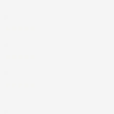
21 Luglio 2026
Non ho fatto in tempo ad ordinare che già stavo usando quello
che avevo acquistato
Acquirente verificato
17 Luglio 2026
Tutto bene. Venditore da consigliare
Acquirente verificato
15 Luglio 2026
Tutto ok
Acquirente verificato
12 Luglio 2026
Prodotti perfetti e di buona qualità. Comunicazione perfetta e
spedizione velocissima. E' stato veramente bello fare acquisti da
voi. Consigliatissimo.