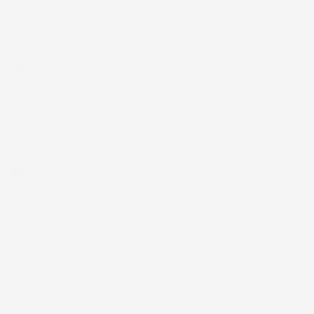
Acquirente verificato
15 Luglio 2026
Tutto ok
Acquirente verificato
12 Luglio 2026
Prodotti perfetti e di buona qualità. Comunicazione perfetta e
spedizione velocissima. E' stato veramente bello fare acquisti da
voi. Consigliatissimo.
Acquirente verificato
12 Luglio 2026
Eccellente
Acquirente verificato
01 Luglio 2026
la merce ordinata è arrivata perfettamente imballata in meno