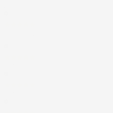
6 Giorni Fa
Merce ok e spedizione veloce complimenti.
Acquirente verificato
21 Luglio 2026
Non ho fatto in tempo ad ordinare che già
stavo usando quello che avevo acquistato
Acquirente verificato
17 Luglio 2026
Tutto bene. Venditore da consigliare
Acquirente verificato
15 Luglio 2026
Tutto ok
Acquirente verificato