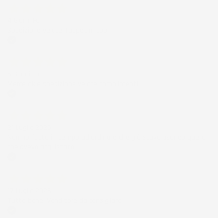
4 Giorni Fa
Spedizione veloce Tappetini top
Acquirente verificato
6 Giorni Fa
Merce ok e spedizione veloce complimenti.
Acquirente verificato
21 Luglio 2026
Non ho fatto in tempo ad ordinare che già stavo usando quello
che avevo acquistato
Acquirente verificato
17 Luglio 2026
Tutto bene. Venditore da consigliare