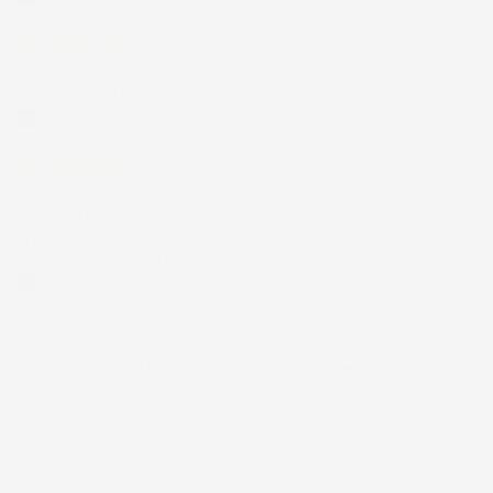
Acquirente verificato
30 Giugno 2026
Ottimo prodotto e spedizione velocissima
Acquirente verificato
28 Giugno 2026
Prodotto abbastanza buono da migliorare
la robustezza del telaio un po' debole per il
resto funziona bene al momento.
Acquirente verificato
Ordina per:

Quantità, prima più alta
Visualizzati 1-5 su 5 articoli