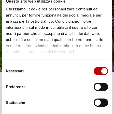
Questo sito web utilizza i cookie
NON
NON
DISPONIBILE
DISPONIBILE
Utilizziamo i cookie per personalizzare contenuti ed
annunci, per fornire funzionalità dei social media e per
VASCA BAULE
VASCA BAULE
COMPATIBILE CON TOYOTA
COMPATIBILE CON TOYOTA
Il tuo 5% di benvenuto
analizzare il nostro traffico. Condividiamo inoltre
RAV4 IV 2013-2019, SU
RAV4 V DAL 2019 IN POI, SU
informazioni sul modo in cui utilizzi il nostro sito con i
MISURA IN GOMMA TPE
MISURA IN GOMMA TPE
è già pronto!
nostri partner che si occupano di analisi dei dati web,
pubblicità e social media, i quali potrebbero combinarle
SUV, non compatibile con
SUV, bagagliaio inferiore, con
versione Hybrid, senza pianale
organizer bagagliaio
con altre informazioni che hai fornito loro o che hanno
bagagliaio aggiuntivo
Prezzo
33,79 €
raccolto dal tuo utilizzo dei loro servizi.
Prezzo
37,97 €
Selezione
favorite_border
Necessari
del
consenso
Unisciti alla nostra community e ricevi in anteprima
Preferenze
offerte esclusive, novità e consigli!
Statistiche
Email