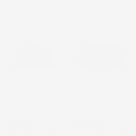
favorite_border
favorite_border
NON
DISPONIBILE
VASCA BAULE
VASCA BAULE
COMPATIBILE CON TOYOTA
COMPATIBILE CON TOYOTA
RAV4 III 2005-2012, SU
RAV4 IV HYBRID 2015-2019,