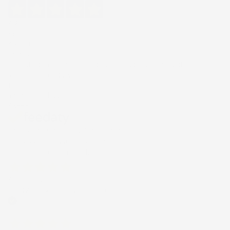
4,7
/5
43.853
recensioni
Il totale delle recensioni indicate include la somma di:
Recensioni Feedaty
185
Recensioni Ebay
43668
Le nostre recensioni a 4 e 5 stelle.
Clicca qui per leggerle tutte >
Precedente
Successivo
4 Giorni Fa
Spedizione veloce Tappetini top
Acquirente verificato