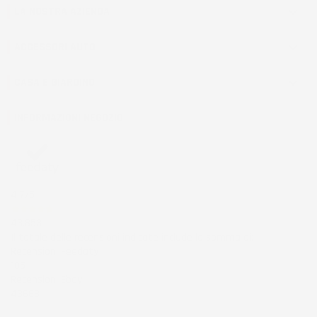
LA NOSTRA AZIENDA

ACCESSORI AUTO

CASA E GIARDINO

INFORMAZIONI NEGOZIO
4,7
/5
43.853
Il totale delle recensioni indicate include la somma di:
Recensioni Feedaty
185
Recensioni Ebay
43668