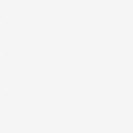
di 48 ore, prima di quanto previsto. Anche il post-vendita ha
funzionato ( nel fornire risposte esaustive alle domande
richieste). Complimenti.
Acquirente verificato
30 Giugno 2026
Ottimo prodotto e spedizione velocissima
Acquirente verificato
28 Giugno 2026
Prodotto abbastanza buono da migliorare la robustezza del
telaio un po' debole per il resto funziona bene al momento.
Acquirente verificato
Chiamaci:
+39 393 803 8255