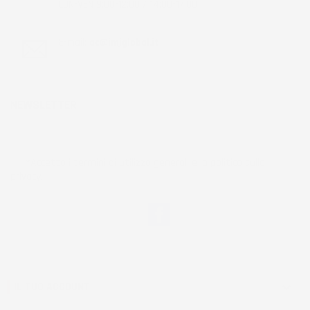
LUN-VEN 9:00-12:00 / 14:00-17:00
E-mail:
ac@imjglobal.it
NEWSLETTER
*Accetto i termini di utilizzo generali e la politica sulla
privacy.
Facebook
IL TUO ACCOUNT
