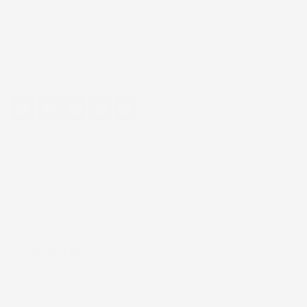
Eccellente
4,7
/5
43.853
recensioni
Il totale delle recensioni indicate include la somma di:
Recensioni Feedaty
185
Recensioni Ebay
43668
Le nostre recensioni a 4 e 5 stelle.
Clicca qui per leggerle tutte >
Precedente
Successivo