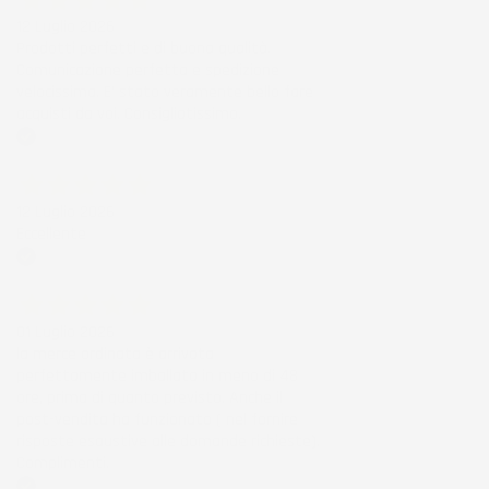
12 Luglio 2026
Prodotti perfetti e di buona qualità.
Comunicazione perfetta e spedizione
velocissima. E' stato veramente bello fare
acquisti da voi. Consigliatissimo.
Acquirente verificato
12 Luglio 2026
Eccellente
Acquirente verificato
01 Luglio 2026
la merce ordinata è arrivata
perfettamente imballata in meno di 48
ore, prima di quanto previsto. Anche il
post-vendita ha funzionato ( nel fornire
risposte esaustive alle domande richieste).
Complimenti.