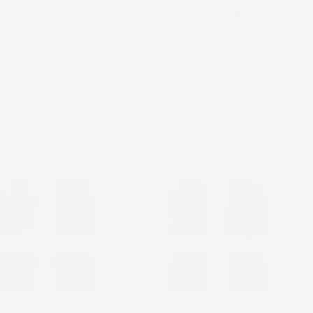
INI COMPATIBILI CON
TAPPETINI COMPATIBILI CON
6 I 2002-2007, SU
MAZDA 6 I 2002-2007, SU
 IN GOMMA
MISURA IN GOMMA TPE
Berlina
zo
2 €
Prezzo
55,22 €
favorite_border
favorite_border