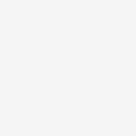
Precedente
5 Giorni Fa
Spedizione ve
Acquirente ver
30 Luglio 202
Merce ok e sp
Acquirente ver
21 Luglio 202
Non ho fatto 
Acquirente ver
17 Luglio 202
Tutto bene. V