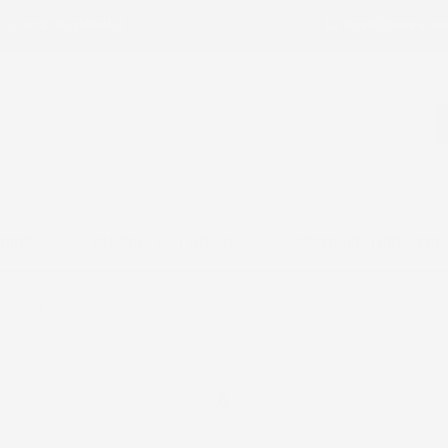
ail:
ac@imjglobal.it
La Spedizione è se
RDINO
OFFICINA E ATTREZZI
CONFIGURATORE ACCE
Mazda
6
6