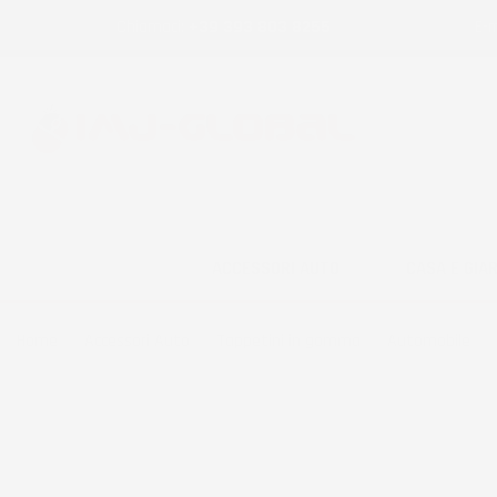
Chiamaci:
+39 393 803 8255
E-m
ACCESSORI AUTO
CASA E GIA
Home
Accessori Auto
Tappetini in gomma
Automobile