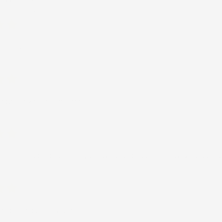
Successivo
loce Tappetini top
ificato
6
edizione veloce complimenti.
ificato
6
in tempo ad ordinare che già stavo usando quello che avevo acquista
ificato
6
enditore da consigliare