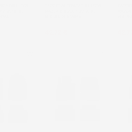
MPATIBILI CON
TAPPETINI COMPATIBILI CON
TAPPET
012-2018, SU
MAZDA 6 II 2007-2012, SU
MAZDA 
OMMA
MISURA IN GOMMA
MISURA
Prezzo
Prez
42,72 €
42,7
favorite_border
favorite_border