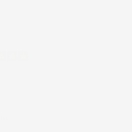
e recensioni indicate include la somma di:
eedaty
ay
nsioni a 4 e 5 stelle.
 leggerle tutte >