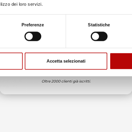
lizzo dei loro servizi.
Unisciti alla nostra community e ricevi in anteprima
offerte esclusive, novità e consigli!
Preferenze
Statistiche
Email
Accetta selezionati
ATTIVA LO SCONTO!
MPATIBILI CON
012-2018, SU
Oltre 2000 clienti già iscritti.
OMMA TPE