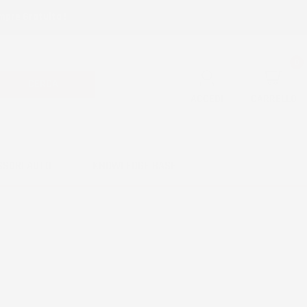
mpre Gratuita !
0
CERCA
ACCEDI
CARRELLO
SSORI AUTO
KNOWLEDGE BASE