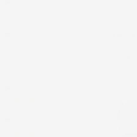
Acquirente verificato
NON
DISPONIBILE
15 Luglio 2026
Tutto ok
TAPPETINI CO
MAZDA 6 II 20
Acquirente verificato
MISURA IN G
Prezzo
55,22 €
12 Luglio 2026
Prodotti perfetti e di buona qualità.
Comunicazione perfetta e spedizione
velocissima. E' stato veramente bello fare
acquisti da voi. Consigliatissimo.
Acquirente verificato
12 Luglio 2026
Eccellente
Acquirente verificato