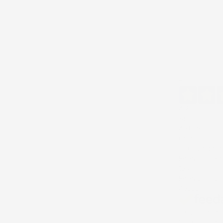
Eccellente
4,7
/5
43.853
recensioni
Il totale dell
Recensioni F
185
Recensioni Eb
43668
Le nostre rece
Clicca qui per