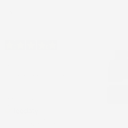
Ordina per:
6
Eccellente
4,7
/5
43.853
recensioni
Il totale delle recensioni indicate include la
somma di:
Recensioni Feedaty
185
Recensioni Ebay
43668
Le nostre recensioni a 4 e 5 stelle.
Clicca qui per leggerle tutte >