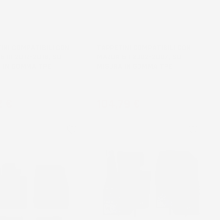
NON
BILE
DISPONIBILE
INI COMPATIBILI CON
TAPPETINI COMPATIBILI CON
 III 2012-2018, SU
MAZDA 6 I 2002-2007, SU
 IN GOMMA TPE
MISURA IN GOMMA TPE
pre-facelift
Berlina
zo
Prezzo
2 €
104,79 €
favorite_border
favorite_border