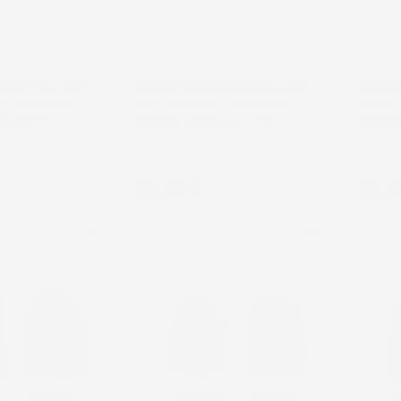
NON
NON
DISPONIBILE
DISPONI
MPATIBILI CON
TAPPETINI COMPATIBILI CON
TAPPET
07-2012, SU
MAZDA 6 III 2012-2018, SU
MAZDA 6
OMMA TPE
MISURA IN GOMMA TPE
MISURA
Station Wagon, pre-facelift
Berlina, 
Prezzo
Prez
55,22 €
55,2
favorite_border
favorite_border