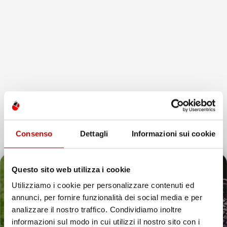
favorite_border
Consenso
Dettagli
Informazioni sui cookie
Questo sito web utilizza i cookie
NON
DISPONIBILE
Utilizziamo i cookie per personalizzare contenuti ed
annunci, per fornire funzionalità dei social media e per
VASCA BAULE
Il tuo 5% di benvenuto
analizzare il nostro traffico. Condividiamo inoltre
COMPATIBILE CON
BESTUNE T90 DAL 2023 IN
informazioni sul modo in cui utilizzi il nostro sito con i