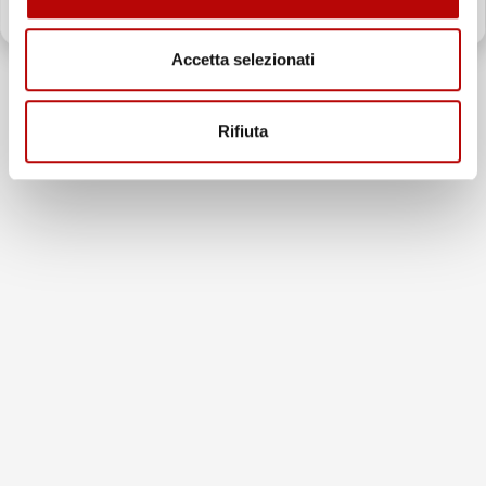
recensioni
Il totale delle recensioni indicate include la somma di:
Recensioni Feedaty
Accetta selezionati
185
Recensioni Ebay
43668
Rifiuta
Le nostre recensioni a 4 e 5 stelle.
Clicca qui per leggerle tutte >
Precedente
Successivo
5 Giorni Fa
Spedizione veloce Tappetini top
Acquirente verificato
7 Giorni Fa
Merce ok e spedizione veloce complimenti.
Acquirente verificato