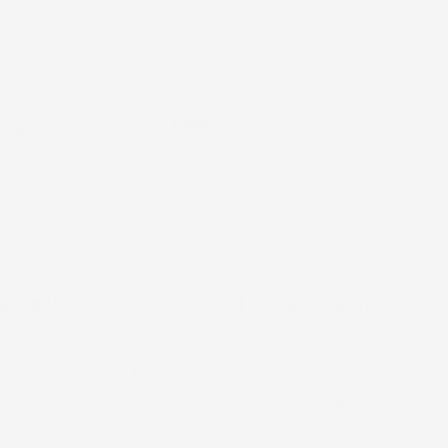
stanza buono da migliorare la robustezza del telaio un po' debole pe
ificato
NEWSLETTER
jglobal.it
*Accetto i termini di u
 AZIENDA
ACCESSORI AUTO
 GLOBAL SRL
CONFIGURATORE
 CONDIZIONI DI VENDITA
COPERTURE VETTURA
TAPPETINI IN GOMMA
COPRIAUTO