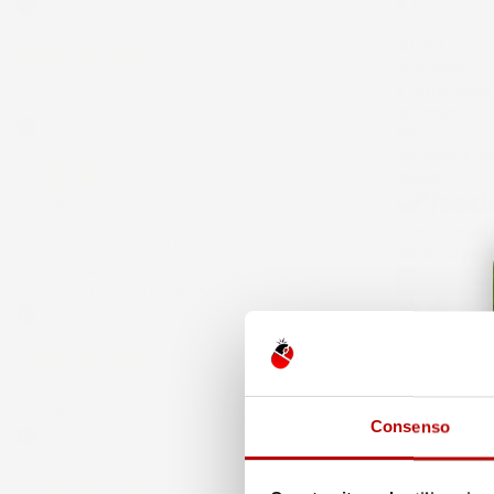
4,7
/5
Acquirente verificato
43.853
recensioni
15 Luglio 2026
Il totale dell
Tutto ok
Recensioni F
185
Acquirente verificato
Recensioni Eb
43668
12 Luglio 2026
Prodotti perfetti e di buona qualità.
Le nostre rece
Comunicazione perfetta e spedizione
Clicca qui per
velocissima. E' stato veramente bello fare
Precedente
acquisti da voi. Consigliatissimo.
Acquirente verificato
6 Giorni Fa
Spedizione ve
12 Luglio 2026
Acquirente ver
Eccellente
Consenso
Acquirente verificato
30 Luglio 202
Merce ok e sp