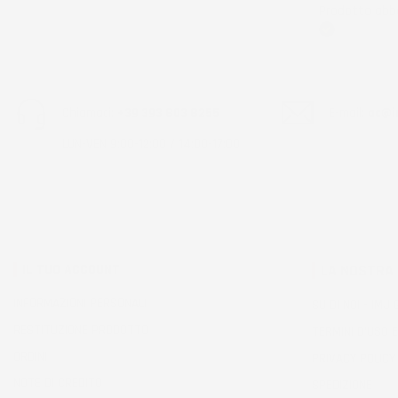
Prodotto abba
Acquirente ver
Chiamaci:
+39 393 803 8255
E-mail:
ac@im
LUN-VEN 9:00-12:00 / 14:00-17:00
IL TUO ACCOUNT
LA NOSTRA
INFORMAZIONI PERSONALI
SU DI NOI - IMJ
RESTITUZIONE PRODOTTO
TERMINI D'USO E
ORDINI
PRIVACY POLICY
NOTE DI CREDITO
SPEDIZIONE