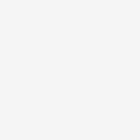
r il resto funziona bene al momento.
tilizzo generali e la politica sulla privacy.
CASA E GIARDINO
ATOMIZZATORI
DECESPUGLIATORI A SCOPPIO
OFFICINA E ATTREZZI
POMPE D'ACQUA E CARBURANTI