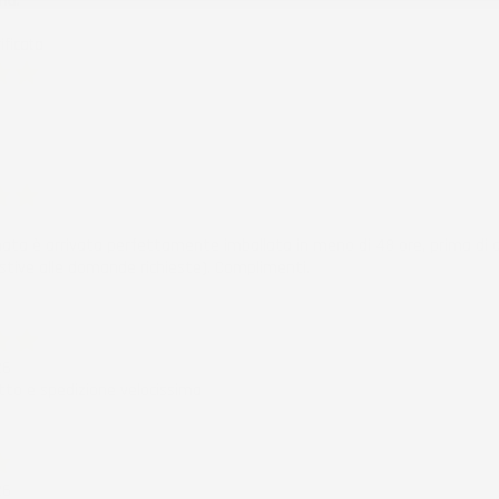
mo.
ificato
6
ificato
6
nata è arrivata perfettamente imballata in meno di 48 ore, prima di q
stive alle domande richieste). Complimenti.
ificato
26
to e spedizione velocissima
ificato
26