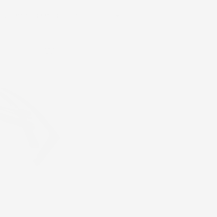

Quantità, prima più alta
favorite_border