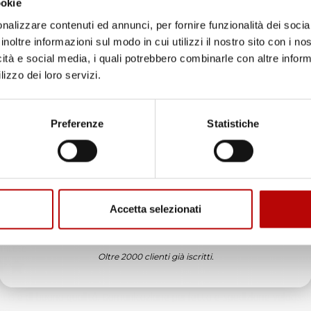
ookie
ificato
nalizzare contenuti ed annunci, per fornire funzionalità dei socia
inoltre informazioni sul modo in cui utilizzi il nostro sito con i n
6
icità e social media, i quali potrebbero combinarle con altre inform
in tempo ad ordinare che già stavo usando quello che avevo acquista
lizzo dei loro servizi.
Unisciti alla nostra community e ricevi in anteprima
ificato
offerte esclusive, novità e consigli!
Preferenze
Statistiche
6
enditore da consigliare
Email
ificato
6
Accetta selezionati
ATTIVA LO SCONTO!
ificato
Oltre 2000 clienti già iscritti.
6
etti e di buona qualità. Comunicazione perfetta e spedizione velocissi