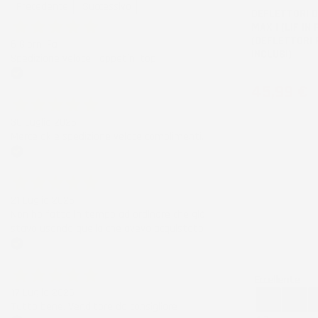
Precedente
Successivo
DEFLETTORI D
MAX I (LIF IN 
(DEFLETTORI 
6 Giorni Fa
INCLUSI)
Spedizione veloce Tappetini top
Prezzo
Acquirente verificato
45,99 €
30 Luglio 2026
Merce ok e spedizione veloce complimenti.
Acquirente verificato
21 Luglio 2026
Non ho fatto in tempo ad ordinare che già
stavo usando quello che avevo acquistato
Acquirente verificato
Eccellente
17 Luglio 2026
Tutto bene. Venditore da consigliare