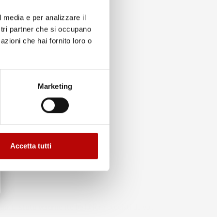
l media e per analizzare il
ostri partner che si occupano
azioni che hai fornito loro o
to
Marketing
Accetta tutti
ma. E' stato veramente bello fare acquisti da voi.