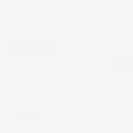
Ordina per:
S-MAX
Eccellente
4,7
/5
43.853
recensioni
Il totale delle recensioni indicate include la
somma di:
Recensioni Feedaty
185
Recensioni Ebay
43668
Le nostre recensioni a 4 e 5 stelle.
Clicca qui per leggerle tutte >