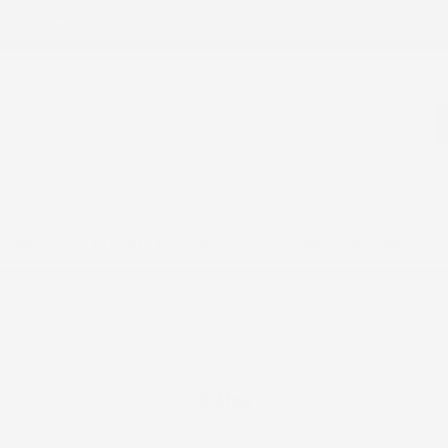
ail:
ac@imjglobal.it
La Spedizione è se
RDINO
OFFICINA E ATTREZZI
CONFIGURATORE ACCE
S-Max