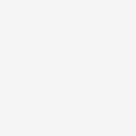
uanto previsto. Anche il post-vendita ha funzionato ( nel fornire