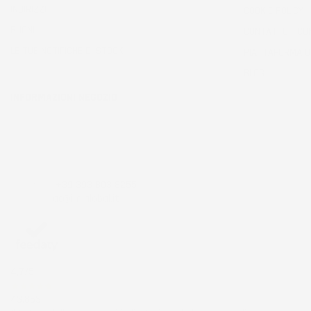
INDIRIZZI
COOKIE POLICY
BUONI
CONTATTO - CO
LE TUE NOTIFICHE DI STOCK
PIATTAFORMA 
BLOG
INFORMAZIONI NEGOZIO
IMJ Global srl
Zona ind.le Belvedere ING 5 SNC
53034 Colle di val d'Elsa
Siena
Italia
Chiamaci:
+39 393 803 8255
Scrivici a:
ac@imjglobal.it
4,7
/5
43.853