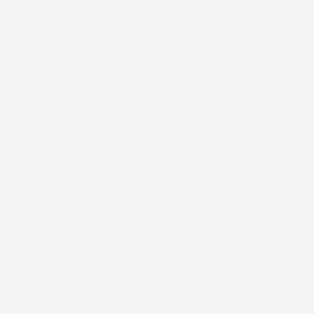
'ARIA PER FORD S-
POI) . 5P 2010-2016
POSTERIORI