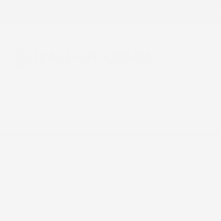
Chiamaci:
+39 393 803 8255
E-m
ACCESSORI AUTO
CASA E GIA
Home
Accessori Auto
Deflettori Aria
Ford
S-Max