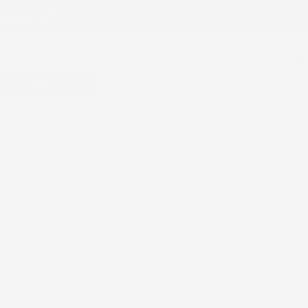
mpre Gratuita !
0
CERCA
ACCEDI
CARRELLO
SSORI AUTO
KNOWLEDGE BASE