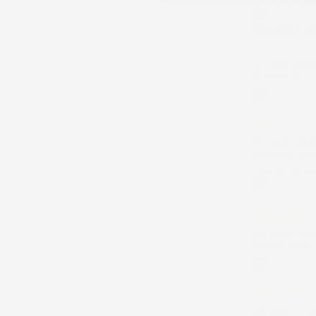
Consigliatissi
Acquirente ver
12 Luglio 202
Eccellente
Acquirente ver
01 Luglio 202
la merce ordi
risposte esau
Acquirente ver
30 Giugno 20
Ottimo prodot
Acquirente ver
28 Giugno 20