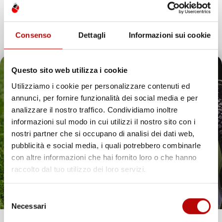
Consenso
Dettagli
Informazioni sui cookie
Questo sito web utilizza i cookie
Scopri la categoria 17 Pollici e scegli una soluzione semplice
Utilizziamo i cookie per personalizzare contenuti ed
per rinnovare il look dei tuoi cerchi con un effetto pulito,
attuale e ben proporzionato. Qui trovi proposte pensate
annunci, per fornire funzionalità dei social media e per
per valorizzare la ruota con un’impronta estetica ordinata,
Il tuo 5% di benvenuto
analizzare il nostro traffico. Condividiamo inoltre
così da dare subito alla tua auto un aspetto più curato e
informazioni sul modo in cui utilizzi il nostro sito con i
coerente. Se vuoi migliorare la presenza del veicolo senza
è già pronto!
interventi complessi, questa selezione ti aiuta a individuare
nostri partner che si occupano di analisi dei dati web,
il modello più adatto al tuo stile. Sfoglia le opzioni
pubblicità e social media, i quali potrebbero combinarle
disponibili e trova in pochi passaggi la combinazione che
con altre informazioni che hai fornito loro o che hanno
rende il risultato più armonioso.
raccolto dal tuo utilizzo dei loro servizi.
copricerchi 17 pollici per un look curato
I copricerchi 17 pollici sono ideali se desideri una finitura
Selezione
che accompagni la linea dell’auto con sobrietà e precisione.
Necessari
del
Il design è studiato per dare maggiore ordine visivo al
consenso