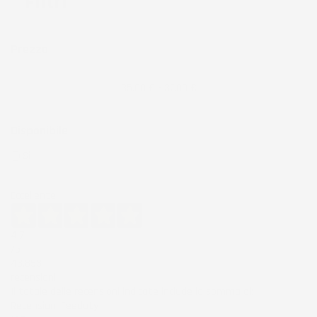
Filtri
Prezzo
35,00 € - 37,00 €
Disponibile
Si
(1)
Eccellente
4,7
/5
43.853
recensioni
Il totale delle recensioni indicate include la somma di:
Recensioni Feedaty