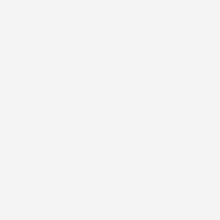
Prodotti perfetti e di buona qualità. Comunicazione perfetta e
spedizione velocissima. E' stato veramente bello fare acquisti da
voi. Consigliatissimo.
Acquirente verificato
12 Luglio 2026
Eccellente
Acquirente verificato
01 Luglio 2026
la merce ordinata è arrivata perfettamente imballata in meno
di 48 ore, prima di quanto previsto. Anche il post-vendita ha
funzionato ( nel fornire risposte esaustive alle domande
richieste). Complimenti.
Acquirente verificato
30 Giugno 2026
Ottimo prodotto e spedizione velocissima