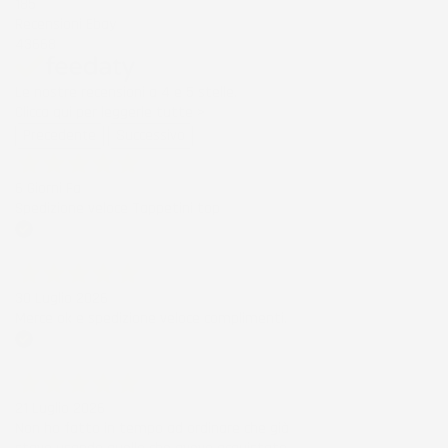
185
Recensioni Ebay
43668
Le nostre recensioni a 4 e 5 stelle.
Clicca qui per leggerle tutte >
Precedente
Successivo
6 Giorni Fa
Spedizione veloce Tappetini top
Acquirente verificato
30 Luglio 2026
Merce ok e spedizione veloce complimenti.
Acquirente verificato
21 Luglio 2026
Non ho fatto in tempo ad ordinare che già