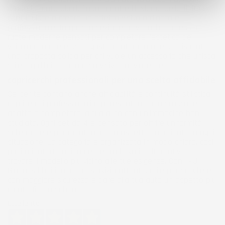
rende la ruota più definita, mentre l’insieme delle finiture
contribuisce a creare un effetto visivo ordinato e
professionale. In questa sezione trovi anche accessori
ruote moderne pensati per completare l’estetica del
veicolo con coerenza e gusto contemporaneo. Il risultato è
una proposta solida per chi vuole un accessorio che unisca
stile, equilibrio e una resa visiva convincente.
copricerchi professionali per una scelta affidabile
Se per te contano anche affidabilità e continuità stilistica, i
copricerchi professionali rappresentano una soluzione
adatta a completare la tua auto con un’immagine ben
studiata. Ogni set da 4 è pensato per offrire uniformità
sulle ruote e per mantenere un aspetto coordinato in ogni
situazione. La categoria è organizzata in modo chiaro, così
puoi orientarti rapidamente tra le varie alternative e
trovare il modello più vicino alle tue esigenze. Con IMJ
Global srl hai inoltre un servizio attento, utile per scegliere
con maggiore sicurezza e dare alla tua auto un aspetto più
curato fin da subito.
Eccellente