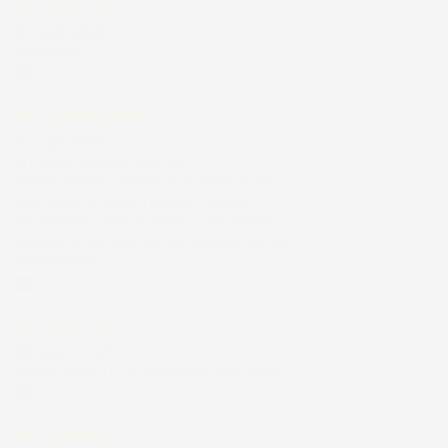
12 Luglio 2026
Eccellente
Acquirente verificato
01 Luglio 2026
la merce ordinata è arrivata
perfettamente imballata in meno di 48
ore, prima di quanto previsto. Anche il
post-vendita ha funzionato ( nel fornire
risposte esaustive alle domande richieste).
Complimenti.
Acquirente verificato
30 Giugno 2026
Ottimo prodotto e spedizione velocissima
Acquirente verificato