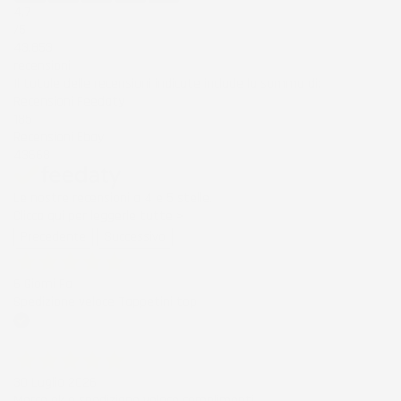
4,7
/5
43.853
recensioni
Il totale delle recensioni indicate include la somma di:
Recensioni Feedaty
185
Recensioni Ebay
43668
Le nostre recensioni a 4 e 5 stelle.
Clicca qui per leggerle tutte >
Precedente
Successivo
6 Giorni Fa
Spedizione veloce Tappetini top
Acquirente verificato
30 Luglio 2026
Merce ok e spedizione veloce complimenti.