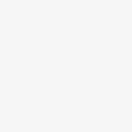
*Accetto i termini di utilizzo generali e la politica sulla
privacy.
Facebook
IL TUO ACCOUNT

LA NOSTRA AZIENDA

ACCESSORI AUTO

CASA E GIARDINO

INFORMAZIONI NEGOZIO