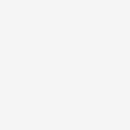
stavo usando quello che avevo acquistato
Acquirente verificato
17 Luglio 2026
Tutto bene. Venditore da consigliare
Acquirente verificato
15 Luglio 2026
Tutto ok
Acquirente verificato
12 Luglio 2026
Prodotti perfetti e di buona qualità.
Comunicazione perfetta e spedizione
velocissima. E' stato veramente bello fare
acquisti da voi. Consigliatissimo.
Acquirente verificato