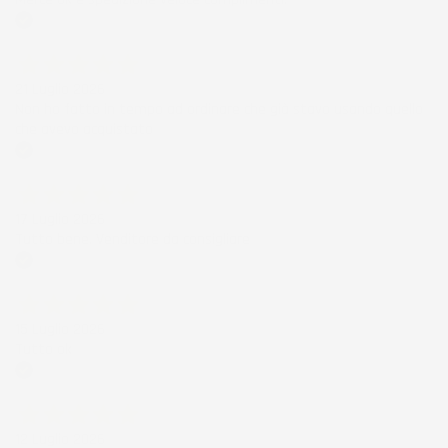
Acquirente verificato
21 Luglio 2026
Non ho fatto in tempo ad ordinare che già stavo usando quello
che avevo acquistato
Acquirente verificato
17 Luglio 2026
Tutto bene. Venditore da consigliare
Acquirente verificato
15 Luglio 2026
Tutto ok
Acquirente verificato
12 Luglio 2026