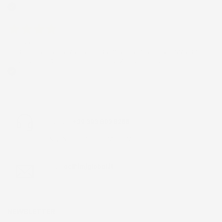
Acquirente verificato
28 Giugno 2026
Prodotto abbastanza buono da migliorare la robustezza del
telaio un po' debole per il resto funziona bene al momento.
Acquirente verificato
Chiamaci:
+39 393 803 8255
LUN-VEN 9:00-12:00 / 14:00-17:00
E-mail:
ac@imjglobal.it
NEWSLETTER