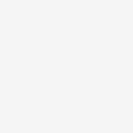
Acquirente verificato
30 Giugno 2026
Ottimo prodotto e spedizione velocissima
Acquirente verificato
28 Giugno 2026
Prodotto abbastanza buono da migliorare
la robustezza del telaio un po' debole per il
resto funziona bene al momento.
Acquirente verificato
Ordina per:

Quantità, prima più alta
Visualizzati 1-6 su 6 articoli