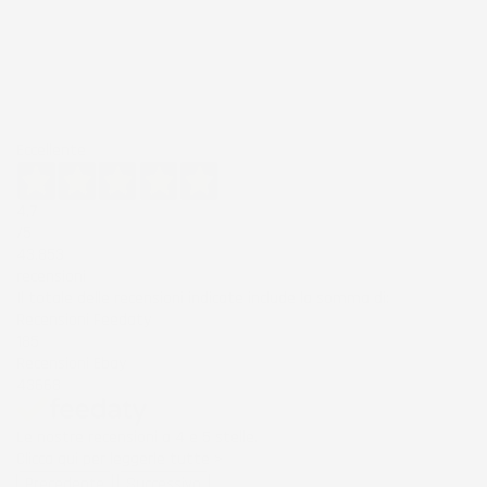
Eccellente
4,7
/5
43.853
recensioni
Il totale delle recensioni indicate include la somma di:
Recensioni Feedaty
185
Recensioni Ebay
43668
Le nostre recensioni a 4 e 5 stelle.
Clicca qui per leggerle tutte >
Precedente
Successivo