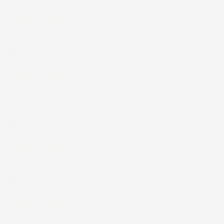
Acquirente verificato
15 Luglio 2026
Tutto ok
Acquirente verificato
12 Luglio 2026
Prodotti perfetti e di buona qualità. Comunicazione perfetta e
spedizione velocissima. E' stato veramente bello fare acquisti da
voi. Consigliatissimo.
Acquirente verificato
12 Luglio 2026
Eccellente
Acquirente verificato
01 Luglio 2026