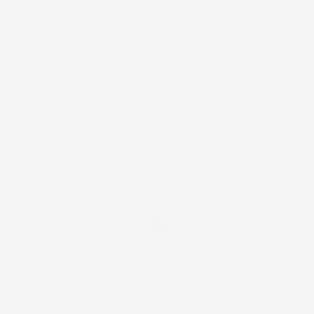
LUN-VEN 9:00-12:00 / 14:00-17:00
E-mail:
ac@imjglobal.it
NEWSLETTER
*Accetto i termini di utilizzo generali e la politica sulla
privacy.
Facebook
IL TUO ACCOUNT
