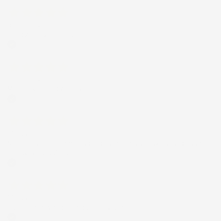
3 Giorni Fa
Spedizione veloce Tappetini top
Acquirente verificato
6 Giorni Fa
Merce ok e spedizione veloce complimenti.
Acquirente verificato
21 Luglio 2026
Non ho fatto in tempo ad ordinare che già stavo usando quello
che avevo acquistato
Acquirente verificato
17 Luglio 2026
Tutto bene. Venditore da consigliare