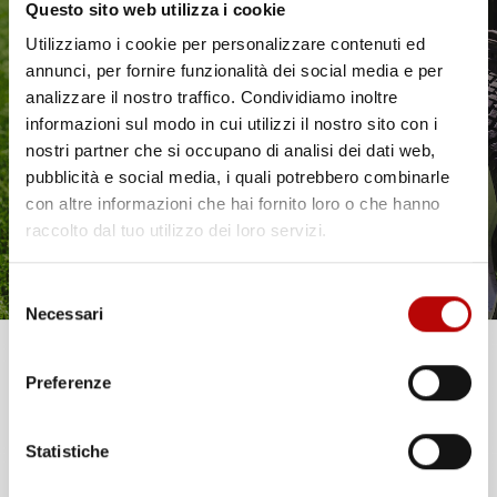
Questo sito web utilizza i cookie
NON
NON
Utilizziamo i cookie per personalizzare contenuti ed
DISPONIBILE
DISPONIBILE
annunci, per fornire funzionalità dei social media e per
VASCA BAULE
VASCA BAULE
Il tuo 5% di benvenuto
analizzare il nostro traffico. Condividiamo inoltre
COMPATIBILE CON HYUNDAI
COMPATIBILE CON HYUNDAI
informazioni sul modo in cui utilizzi il nostro sito con i
KONA II HYBRID DAL 2022 IN
KONA I ELETTRICA 2018-
è già pronto!
POI, SU MISURA IN GOMMA
2022, SU MISURA IN
nostri partner che si occupano di analisi dei dati web,
TPE
GOMMA TPE
pubblicità e social media, i quali potrebbero combinarle
con altre informazioni che hai fornito loro o che hanno
Crossover, bagagliaio superiore
Crossover, bagagliaio superiore
raccolto dal tuo utilizzo dei loro servizi.
Prezzo
Prezzo
54,57 €
54,57 €
Selezione
favorite_border
favorite_border
Necessari
del
consenso
Unisciti alla nostra community e ricevi in anteprima
Preferenze
offerte esclusive, novità e consigli!
Statistiche
Email