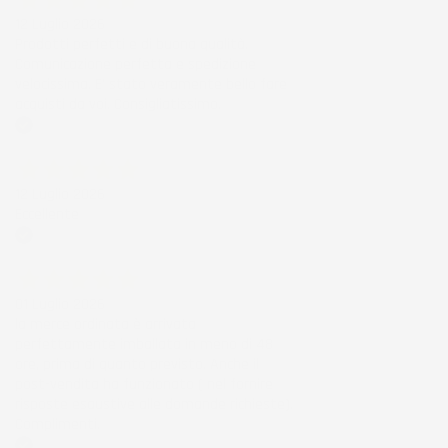
12 Luglio 2026
Prodotti perfetti e di buona qualità.
Comunicazione perfetta e spedizione
velocissima. E' stato veramente bello fare
acquisti da voi. Consigliatissimo.
Acquirente verificato
12 Luglio 2026
Eccellente
Acquirente verificato
01 Luglio 2026
la merce ordinata è arrivata
perfettamente imballata in meno di 48
ore, prima di quanto previsto. Anche il
post-vendita ha funzionato ( nel fornire
risposte esaustive alle domande richieste).
Complimenti.