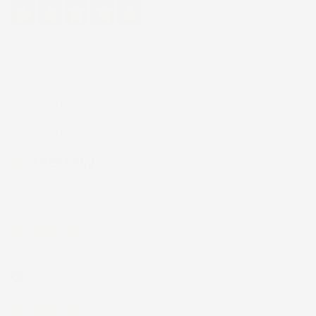
4,7
/5
43.853
recensioni
Il totale delle recensioni indicate include la somma di:
Recensioni Feedaty
185
Recensioni Ebay
43668
Le nostre recensioni a 4 e 5 stelle.
Clicca qui per leggerle tutte >
Precedente
Successivo
3 Giorni Fa
Spedizione veloce Tappetini top
Acquirente verificato