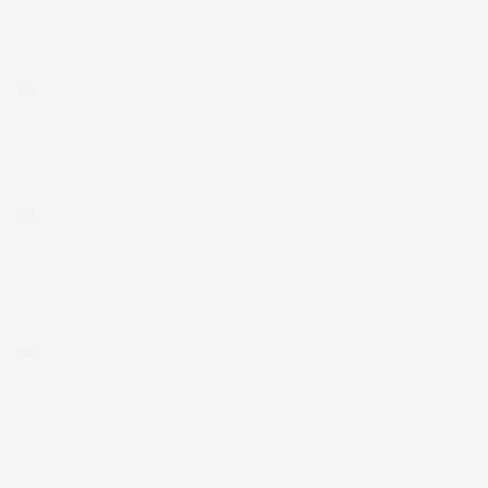
la merce ordinata è arrivata perfettamente imballata in meno
di 48 ore, prima di quanto previsto. Anche il post-vendita ha
funzionato ( nel fornire risposte esaustive alle domande
richieste). Complimenti.
Acquirente verificato
30 Giugno 2026
Ottimo prodotto e spedizione velocissima
Acquirente verificato
28 Giugno 2026
Prodotto abbastanza buono da migliorare la robustezza del
telaio un po' debole per il resto funziona bene al momento.
Acquirente verificato
Chiamaci:
+39 393 803 8255