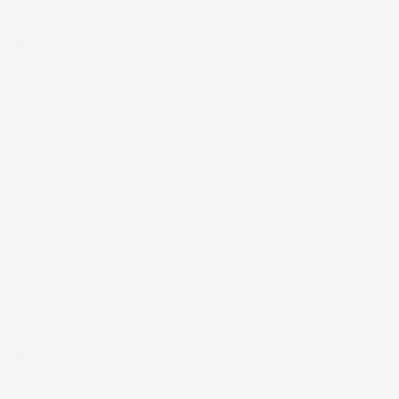
6 Giorni Fa
Merce ok e spedizione veloce complimenti.
Acquirente verificato
21 Luglio 2026
Non ho fatto in tempo ad ordinare che già
stavo usando quello che avevo acquistato
Acquirente verificato
17 Luglio 2026
Tutto bene. Venditore da consigliare
Acquirente verificato
15 Luglio 2026
Tutto ok
Acquirente verificato