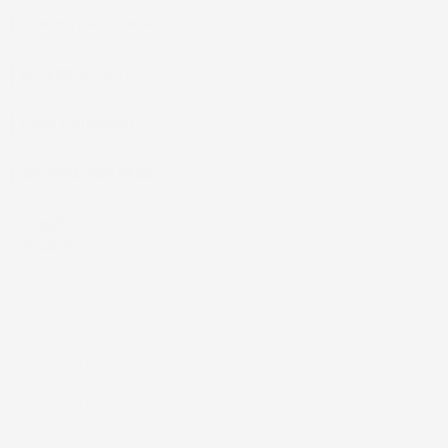
LA NOSTRA AZIENDA

ACCESSORI AUTO

CASA E GIARDINO

INFORMAZIONI NEGOZIO
4,7
/5
43.853
Il totale delle recensioni indicate include la somma di:
Recensioni Feedaty
185
Recensioni Ebay
43668