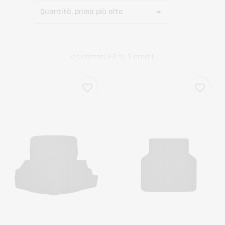

Quantità, prima più alta
Visualizzati 1-3 su 3 articoli
favorite_border
favorite_border