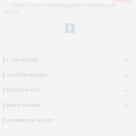
*Accetto i termini di utilizzo generali e la politica sulla
privacy.
Facebook
IL TUO ACCOUNT

LA NOSTRA AZIENDA

ACCESSORI AUTO

CASA E GIARDINO

INFORMAZIONI NEGOZIO