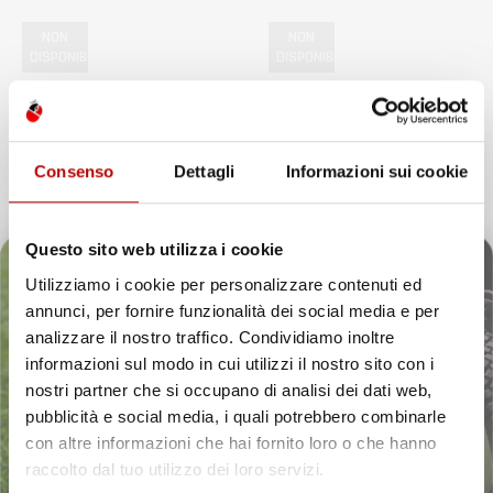
NON
NON
DISPONIBILE
DISPONIBILE
VASCA BAULE
VASCA BAULE
COMPATIBILE CON HONDA
COMPATIBILE CON HONDA
ACCORD VII 2002-2008, SU
ACCORD VIII 2008-2015, SU
MISURA IN GOMMA TPE
MISURA IN GOMMA TPE
Consenso
Dettagli
Informazioni sui cookie
Berlina, con ruota di scorta
Station Wagon, con ruota di
scorta
Prezzo
37,97 €
Prezzo
Questo sito web utilizza i cookie
37,97 €
Utilizziamo i cookie per personalizzare contenuti ed
annunci, per fornire funzionalità dei social media e per
favorite_border
Il tuo 5% di benvenuto
analizzare il nostro traffico. Condividiamo inoltre
informazioni sul modo in cui utilizzi il nostro sito con i
è già pronto!
nostri partner che si occupano di analisi dei dati web,
pubblicità e social media, i quali potrebbero combinarle
con altre informazioni che hai fornito loro o che hanno
raccolto dal tuo utilizzo dei loro servizi.