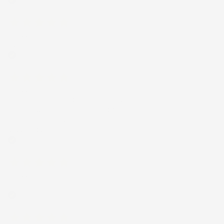
Acquirente verificato
15 Luglio 2026
Tutto ok
Acquirente verificato
12 Luglio 2026
Prodotti perfetti e di buona qualità.
Comunicazione perfetta e spedizione
velocissima. E' stato veramente bello fare
acquisti da voi. Consigliatissimo.
Acquirente verificato
12 Luglio 2026
Eccellente
Acquirente verificato