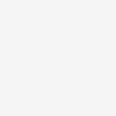
17 Luglio 2026
Tutto bene. Venditore da consigliare
Acquirente verificato
15 Luglio 2026
Tutto ok
Acquirente verificato
12 Luglio 2026
Prodotti perfetti e di buona qualità. Comunicazione perfetta e
spedizione velocissima. E' stato veramente bello fare acquisti da
voi. Consigliatissimo.
Acquirente verificato
12 Luglio 2026
Eccellente