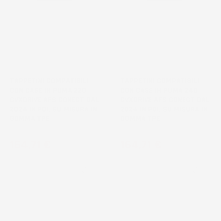
NON
NON
DISPONIBILE
DISPONIBILE
TAPPETINI COMPATIBILI
TAPPETINI COMPATIBILI
CON CASE IH PUMA 220
CON CASE IH PUMA 240
CVXDRIVE AFS CONECT DAL
CVXDRIVE AFS CONECT DAL
2024 IN POI, SU MISURA IN
2024 IN POI, SU MISURA IN
GOMMA TPE
GOMMA TPE
Prezzo
Prezzo
164,71 €
164,71 €
favorite_border
favorite_border