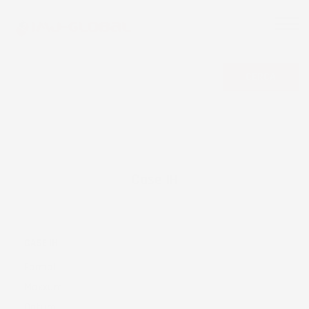
CERCA
Case IH
CASE IH
Farmall
Maxxum
Optum