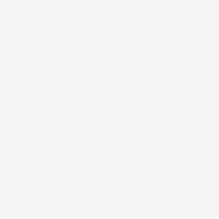
Acquirente verificato
01 Luglio 2026
la merce ordinata è arrivata perfettamente imballata in meno
di 48 ore, prima di quanto previsto. Anche il post-vendita ha
funzionato ( nel fornire risposte esaustive alle domande
richieste). Complimenti.
Acquirente verificato
30 Giugno 2026
Ottimo prodotto e spedizione velocissima
Acquirente verificato
28 Giugno 2026
Prodotto abbastanza buono da migliorare la robustezza del
telaio un po' debole per il resto funziona bene al momento.
Acquirente verificato