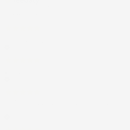
Le nostre recensioni a 4 e 5 stelle.
Clicca qui per leggerle tutte >
Precedente
Successivo
5 Giorni Fa
Spedizione veloce Tappetini top
Acquirente verificato
7 Giorni Fa
Merce ok e spedizione veloce complimenti.
Acquirente verificato
21 Luglio 2026
Non ho fatto in tempo ad ordinare che già stavo usando quello
che avevo acquistato
Acquirente verificato