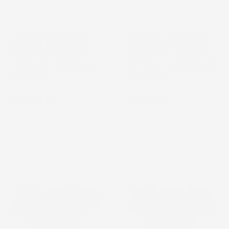
NON
NON
DISPONIBILE
DISPONIBILE
TAPPETINI COMPATIBILI
TAPPETINI COMPATIBILI
CON CASE IH PUMA 185
CON CASE IH PUMA 200
CVXDRIVE AFS CONECT DAL
CVXDRIVE AFS CONECT DAL
2024 IN POI, SU MISURA IN
2024 IN POI, SU MISURA IN
GOMMA TPE
GOMMA TPE
Prezzo
Prezzo
164,71 €
164,71 €
favorite_border
favorite_border