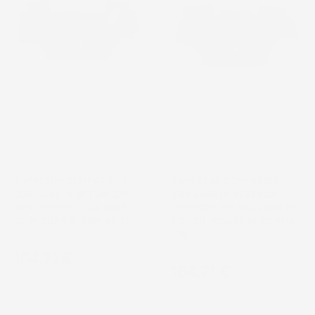
NON
NON
DISPONIBILE
DISPONIBILE
TAPPETINI COMPATIBILI
TAPPETINI COMPATIBILI
CON CASE IH OPTUM 270
CON CASE IH VESTRUM
AFS CONECT 2024-2025,
CVXDRIVE 110 DAL 2024 IN
SU MISURA IN GOMMA TPE
POI, SU MISURA IN GOMMA
TPE
Prezzo
164,71 €
Prezzo
164,71 €