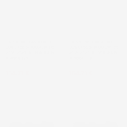
NON
NON
DISPONIBILE
DISPONIBILE
TAPPETINI COMPATIBILI
TAPPETINI COMPATIBILI
CON CASE IH MAXXUM 115
CON CASE IH MAXXUM 125
2016-2020, SU MISURA IN
2016-2020, SU MISURA IN
GOMMA TPE
GOMMA TPE
Prezzo
Prezzo
164,71 €
164,71 €
favorite_border
favorite_border