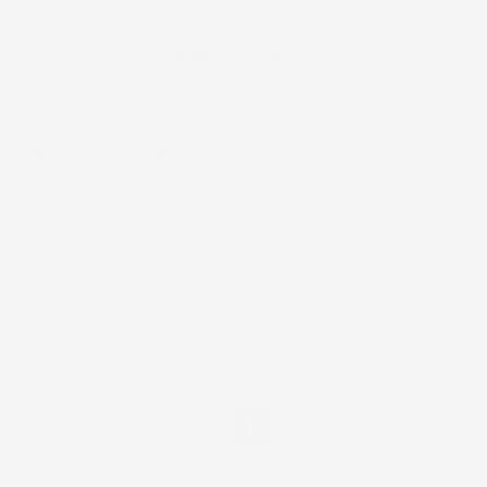
Chiamaci:
+39 393 803 8255
LUN-VEN 9:00-12:00 / 14:00-17:00
E-mail:
ac@imjglobal.it
NEWSLETTER
*Accetto i termini di utilizzo generali e la politica sulla
privacy.
Facebook