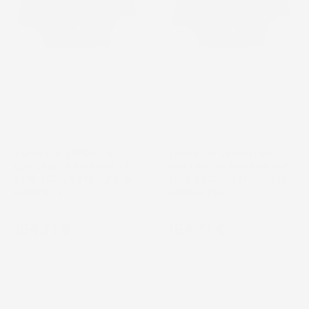
NON
NON
DISPONIBILE
DISPONIBILE
TAPPETINI COMPATIBILI
TAPPETINI COMPATIBILI
CON CASE IH MAXXUM 135
CON CASE IH MAXXUM 145
2016-2020, SU MISURA IN
2016-2020, SU MISURA IN
GOMMA TPE
GOMMA TPE
Prezzo
Prezzo
164,71 €
164,71 €
favorite_border
favorite_border