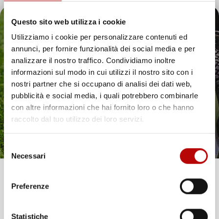
Prezzo
Prezzo
164,71 €
164,71 €
Questo sito web utilizza i cookie
Utilizziamo i cookie per personalizzare contenuti ed
favorite_border
favorite_border
annunci, per fornire funzionalità dei social media e per
Il tuo 5% di benvenuto
analizzare il nostro traffico. Condividiamo inoltre
informazioni sul modo in cui utilizzi il nostro sito con i
è già pronto!
nostri partner che si occupano di analisi dei dati web,
pubblicità e social media, i quali potrebbero combinarle
con altre informazioni che hai fornito loro o che hanno
raccolto dal tuo utilizzo dei loro servizi.
Selezione
Necessari
del
consenso
Unisciti alla nostra community e ricevi in anteprima
Preferenze
NON
NON
offerte esclusive, novità e consigli!
DISPONIBILE
DISPONIBILE
Statistiche
TAPPETINI COMPATIBILI
TAPPETINI COMPATIBILI