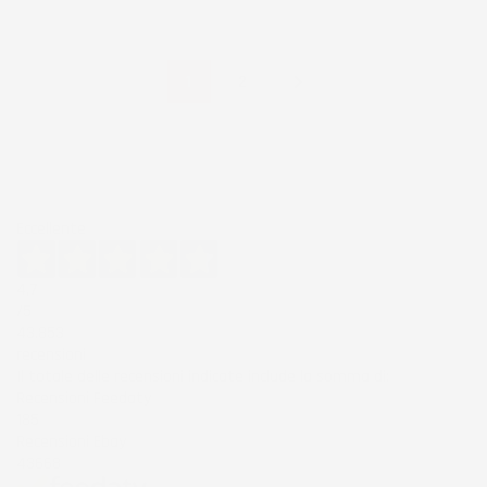

1
2
Eccellente
4,7
/5
43.853
recensioni
Il totale delle recensioni indicate include la somma di:
Recensioni Feedaty
185
Recensioni Ebay
43668