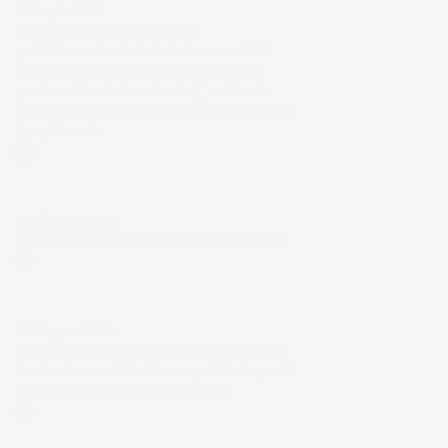
01 Luglio 2026
la merce ordinata è arrivata
perfettamente imballata in meno di 48
ore, prima di quanto previsto. Anche il
post-vendita ha funzionato ( nel fornire
risposte esaustive alle domande richieste).
Complimenti.
Acquirente verificato
30 Giugno 2026
Ottimo prodotto e spedizione velocissima
Acquirente verificato
28 Giugno 2026
Prodotto abbastanza buono da migliorare
la robustezza del telaio un po' debole per il
resto funziona bene al momento.
Acquirente verificato