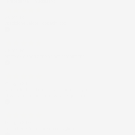
Precedente
Successivo
5 Giorni Fa
Spedizione veloce Tappetini top
Acquirente verificato
7 Giorni Fa
Merce ok e spedizione veloce complimenti.
Acquirente verificato
21 Luglio 2026
Non ho fatto in tempo ad ordinare che già
stavo usando quello che avevo acquistato
Acquirente verificato
17 Luglio 2026
Tutto bene. Venditore da consigliare