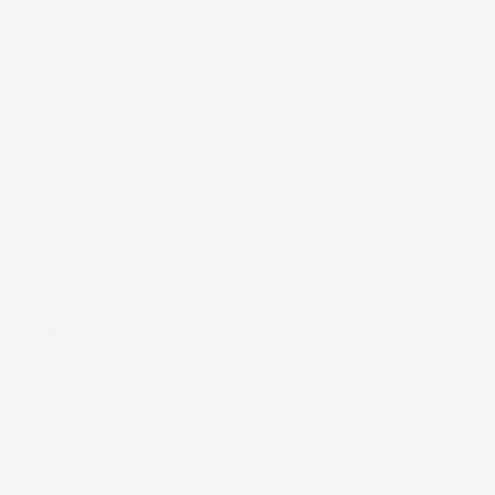
IL TUO ACCOUNT

LA NOSTRA AZIENDA

ACCESSORI AUTO

CASA E GIARDINO

INFORMAZIONI NEGOZIO
4,7
/5
43.853
Il totale delle recensioni indicate include la somma di:
Recensioni Feedaty