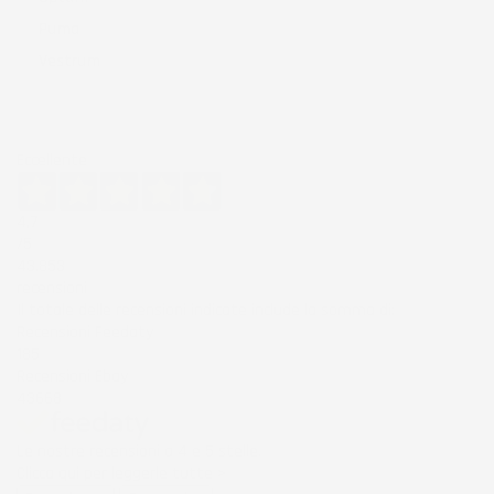
Puma
Vestrum
Eccellente
4,7
/5
43.853
recensioni
Il totale delle recensioni indicate include la somma di:
Recensioni Feedaty
185
Recensioni Ebay
43668
Le nostre recensioni a 4 e 5 stelle.
Clicca qui per leggerle tutte >