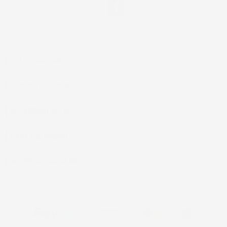
Facebook
IL TUO ACCOUNT

LA NOSTRA AZIENDA

ACCESSORI AUTO

CASA E GIARDINO

INFORMAZIONI NEGOZIO