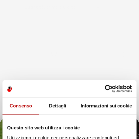

Quantità, prima più alta
Visualizzati 1-2 su 2 articoli
favorite_border
favorite_border
Consenso
Dettagli
Informazioni sui cookie
Questo sito web utilizza i cookie
Utilizziamo i cookie per personalizzare contenuti ed