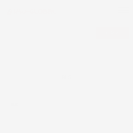
CERCA
GLS
GLS
Ordina per: