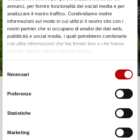
annunci, per fornire funzionalità dei social media e per
NON
Il tuo 5% di benvenuto
analizzare il nostro traffico. Condividiamo inoltre
DISPONIBILE
informazioni sul modo in cui utilizzi il nostro sito con i
è già pronto!
VASCA BAULE
VASCA BAULE
nostri partner che si occupano di analisi dei dati web,
COMPATIBILE CON
COMPATIBILE CON
pubblicità e social media, i quali potrebbero combinarle
MERCEDES-BENZ GLS X166
MERCEDES-BENZ GLS X166
con altre informazioni che hai fornito loro o che hanno
2015-2019, SU MISURA IN
2015-2019, SU MISURA IN
GOMMA TPE
GOMMA TPE
raccolto dal tuo utilizzo dei loro servizi.
SUV, 7 posti, 3° fila aperta,
SUV, 7 posti, 3° fila chiusa,
Selezione
senza pianale bagagliaio
senza pianale bagagliaio
aggiuntivo
aggiuntivo
Necessari
del
Prezzo
Prezzo
33,79 €
37,83 €
consenso
Unisciti alla nostra community e ricevi in anteprima
Preferenze
offerte esclusive, novità e consigli!
Statistiche
Email
Marketing