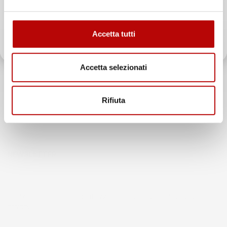
ATTIVA LO SCONTO!
Accetta tutti
Oltre 2000 clienti già iscritti.
Chiamaci:
+39 393 803 8255
Accetta selezionati
LUN-VEN 9:00-12:00 / 14:00-17:00
Rifiuta
E-mail:
ac@imjglobal.it
NEWSLETTER
*Accetto i termini di utilizzo generali e la politica sulla
privacy.