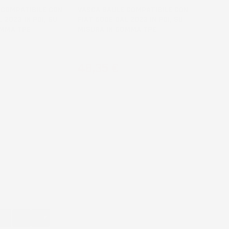
 COMPATIBILE CON
VASCA BAULE COMPATIBILE CON
 2023 IN POI, SU
FIAT 600E DAL 2023 IN POI, SU
OMMA TPE
MISURA IN GOMMA TPE
liaio superiore
Crossover, bagagliaio inferiore
Prezzo
48,35 €