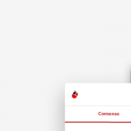
4,7
Acquirente verificato
/5
43.853
recensioni
15 Luglio 2026
Il totale dell
Tutto ok
Recensioni F
185
Acquirente verificato
Recensioni Eb
43668
12 Luglio 2026
Prodotti perfetti e di buona qualità.
Le nostre rece
Comunicazione perfetta e spedizione
Clicca qui per
velocissima. E' stato veramente bello fare
Precedente
acquisti da voi. Consigliatissimo.
Acquirente verificato
3 Giorni Fa
Spedizione ve
12 Luglio 2026
Acquirente ver
Eccellente
Consenso
Acquirente verificato
6 Giorni Fa
Merce ok e sp