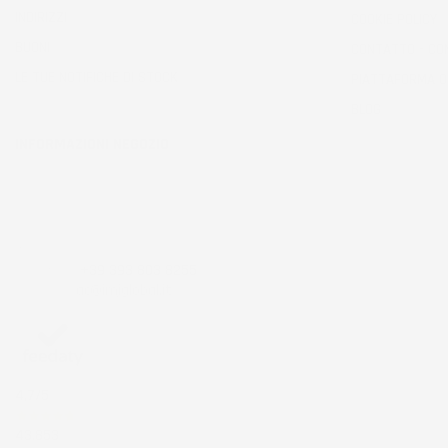
INDIRIZZI
COOKIE POLICY
BUONI
CONTATTO - CO
LE TUE NOTIFICHE DI STOCK
PIATTAFORMA 
BLOG
INFORMAZIONI NEGOZIO
IMJ Global srl
Zona ind.le Belvedere ING 5 SNC
53034 Colle di val d'Elsa
Siena
Italia
Chiamaci:
+39 393 803 8255
Scrivici a:
ac@imjglobal.it
4,7
/5
43.853