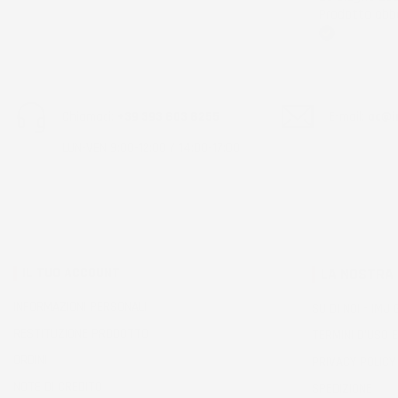
Prodotto abba
Acquirente ver
Chiamaci:
+39 393 803 8255
E-mail:
ac@im
LUN-VEN 9:00-12:00 / 14:00-17:00
IL TUO ACCOUNT
LA NOSTRA
INFORMAZIONI PERSONALI
SU DI NOI - IMJ
RESTITUZIONE PRODOTTO
TERMINI D'USO E
ORDINI
PRIVACY POLICY
NOTE DI CREDITO
SPEDIZIONE