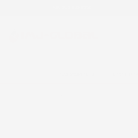
Chiamaci:
+39 393 803 8255
E-m
ACCESSORI AUTO
CASA E GIA
Home
Accessori Auto
Vasche baule
Proline 3D
Fiat
6