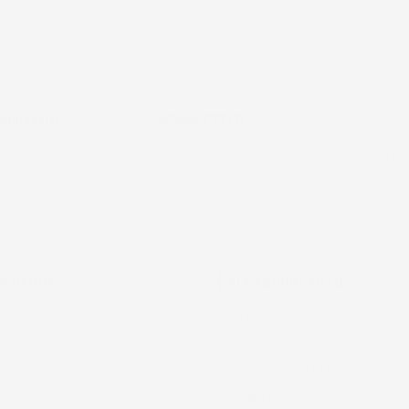
stanza buono da migliorare la robustezza del telaio un po' debole pe
ificato
NEWSLETTER
jglobal.it
*Accetto i termini di u
 AZIENDA
ACCESSORI AUTO
 GLOBAL SRL
CONFIGURATORE
 CONDIZIONI DI VENDITA
COPERTURE VETTURA
TAPPETINI IN GOMMA
COPRIAUTO