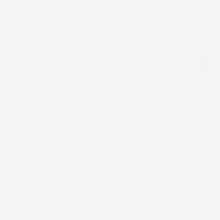
r il resto funziona bene al momento.
tilizzo generali e la politica sulla privacy.
CASA E GIARDINO
ATOMIZZATORI
DECESPUGLIATORI A SCOPPIO
OFFICINA E ATTREZZI
POMPE D'ACQUA E CARBURANTI