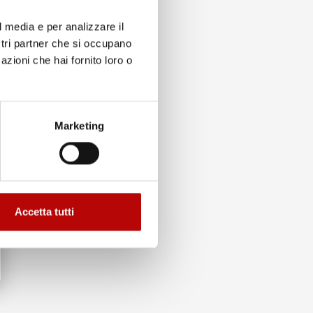
l media e per analizzare il
ostri partner che si occupano
azioni che hai fornito loro o
to
Marketing
Accetta tutti
ma. E' stato veramente bello fare acquisti da voi.