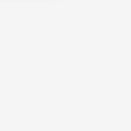
uanto previsto. Anche il post-vendita ha funzionato ( nel fornire