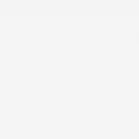
ail:
ac@imjglobal.it
La Spedizione è se
RDINO
OFFICINA E ATTREZZI
CONFIGURATORE ACCE
00e
600e