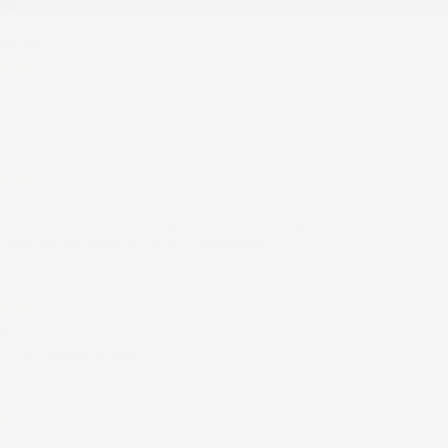
mo.
ificato
6
ificato
6
nata è arrivata perfettamente imballata in meno di 48 ore, prima di q
stive alle domande richieste). Complimenti.
ificato
26
to e spedizione velocissima
ificato
26