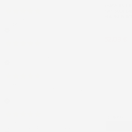
Precedente
Successivo
VASCA BAULE
FIAT 600E DAL
MISURA IN G
4 Giorni Fa
Spedizione veloce Tappetini top
Crossover, bagag
Acquirente verificato
Prezzo
52,09 €
6 Giorni Fa
Merce ok e spedizione veloce complimenti.
Acquirente verificato
21 Luglio 2026
Non ho fatto in tempo ad ordinare che già
stavo usando quello che avevo acquistato
Acquirente verificato
Eccellente
17 Luglio 2026
Tutto bene. Venditore da consigliare