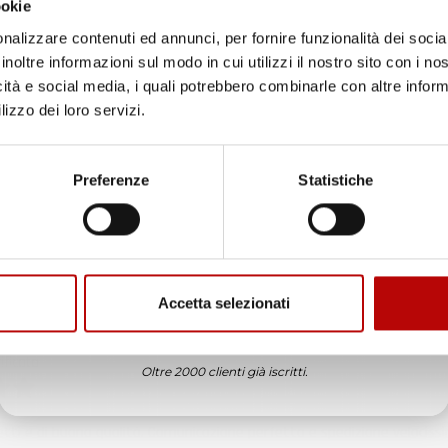
ookie
ificato
nalizzare contenuti ed annunci, per fornire funzionalità dei socia
inoltre informazioni sul modo in cui utilizzi il nostro sito con i n
6
icità e social media, i quali potrebbero combinarle con altre inform
in tempo ad ordinare che già stavo usando quello che avevo acquista
lizzo dei loro servizi.
Unisciti alla nostra community e ricevi in anteprima
ificato
offerte esclusive, novità e consigli!
Preferenze
Statistiche
6
enditore da consigliare
Email
ificato
6
Accetta selezionati
ATTIVA LO SCONTO!
ificato
Oltre 2000 clienti già iscritti.
6
etti e di buona qualità. Comunicazione perfetta e spedizione velocissi