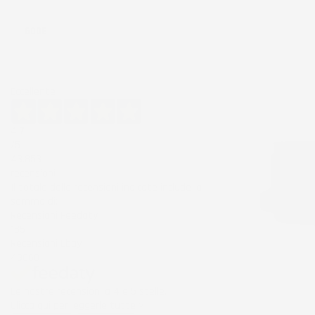
Ordina per:
600E
Eccellente
4,7
/5
43.853
recensioni
Il totale delle recensioni indicate include la
somma di:
Recensioni Feedaty
185
Recensioni Ebay
43668
Le nostre recensioni a 4 e 5 stelle.
Clicca qui per leggerle tutte >