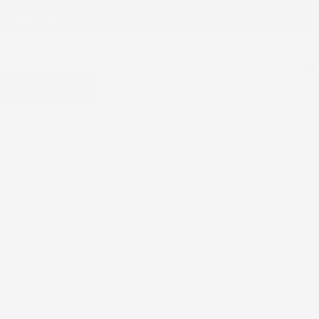
mpre Gratuita !
0
CERCA
ACCEDI
CARRELLO
SSORI AUTO
KNOWLEDGE BASE