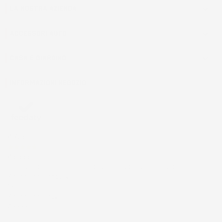
LA NOSTRA AZIENDA

ACCESSORI AUTO

CASA E GIARDINO

INFORMAZIONI NEGOZIO
4,7
/5
43.853
Il totale delle recensioni indicate include la somma di:
Recensioni Feedaty
185
Recensioni Ebay
43668