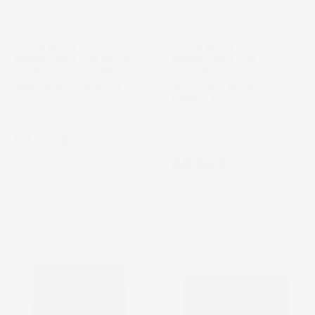
VASCA BAULE
VASCA BAULE
COMPATIBILE CON VOLVO
COMPATIBILE CON
XC40 DAL 2017 IN POI, SU
VOLKSWAGEN GOLF VII
MISURA IN GOMMA TPE
2012-2020, SU MISURA IN
GOMMA TPE
SUV
Hatchback, 5 porte, bagagliaio
Prezzo
54,60 €
inferiore
Prezzo
48,35 €
favorite_border
favorite_border