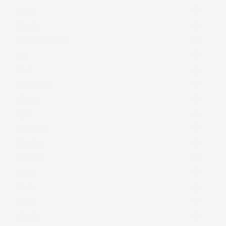

Lexus

Mazda

Mercedes-Benz

MG

Mini

Mitsubishi

Nissan

Opel

Peugeot

Porsche

Renault

Rover

Saab

SEAT

Skoda