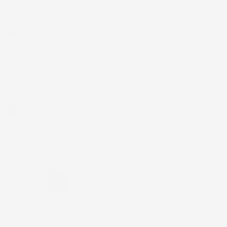
30 Giugno 2026
Ottimo prodotto e spedizione velocissima
Acquirente verificato
28 Giugno 2026
Prodotto abbastanza buono da migliorare
la robustezza del telaio un po' debole per il
resto funziona bene al momento.
Acquirente verificato
Ordina per:

Vendite, prima più alte

…
1
2
3
63
Visualizzati 1-16 su 995 articoli