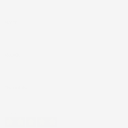
43,00 € - 50,00 €
Marca
Modello
Disponibile
Si
(444)
Eccellente