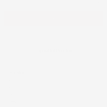
Tappetini ProLine
PROLINE 3D

Alfa Romeo

Audi

BAIC

BMW