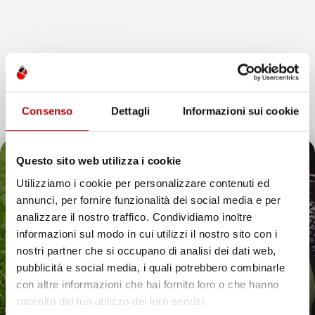
Consenso
Dettagli
Informazioni sui cookie
VASCA BAULE
VASCA BAULE
COMPATIBILE CON
COMPATIBILE CON
Questo sito web utilizza i cookie
MERCEDES-BENZ GLE W167
PEUGEOT 208 II DAL 2019
DAL 2019 IN POI, SU
IN POI, SU MISURA IN
Utilizziamo i cookie per personalizzare contenuti ed
MISURA IN GOMMA TPE
GOMMA TPE
annunci, per fornire funzionalità dei social media e per
Il tuo 5% di benvenuto
analizzare il nostro traffico. Condividiamo inoltre
SUV, senza nicchie laterali, con
Hatchback, con ruota di scorta
organizer bagagliaio
informazioni sul modo in cui utilizzi il nostro sito con i
Prezzo
48,35 €
è già pronto!
Prezzo
54,57 €
nostri partner che si occupano di analisi dei dati web,
pubblicità e social media, i quali potrebbero combinarle
con altre informazioni che hai fornito loro o che hanno
favorite_border
favorite_border
raccolto dal tuo utilizzo dei loro servizi.