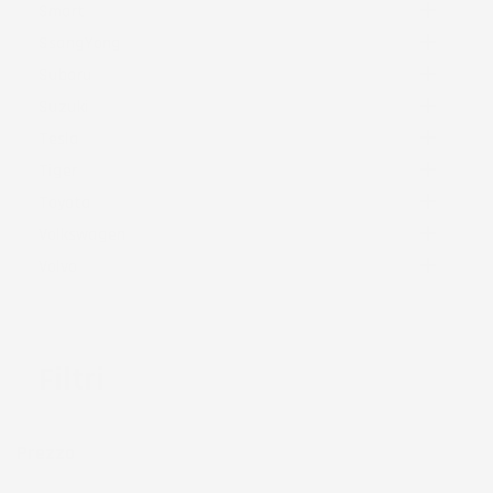

Smart

SsangYong

Subaru

Suzuki

Tesla

Tiger

Toyota

Volkswagen

Volvo
Filtri
Prezzo