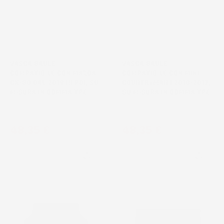
VASCA BAULE
VASCA BAULE
COMPATIBILE CON MAZDA
COMPATIBILE CON MINI
CX-30 DAL 2019 IN POI, SU
COUNTRYMAN I 2010-2017,
MISURA IN GOMMA TPE
SU MISURA IN GOMMA TPE
Crossover, bagagliaio superiore
Crossover, bagagliaio superiore
Prezzo
Prezzo
48,35 €
48,35 €
favorite_border
favorite_border