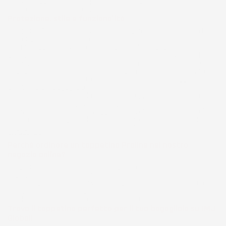
un equipaggiamento indispensabile per ogni conducente che
tiene alla pulizia e all'ordine.
Protezione, stile e funzionalità
I tappetini ProLine sono rivestimenti in gomma professionali che
trattengono efficacemente sporco, liquidi e sabbia. Grazie ai bordi
alti, proteggono il rivestimento originale del bagagliaio,
garantendo così una perfetta pulizia dell'interno del veicolo. La
loro suddivisione in compartimenti aiuta a mantenere l'ordine nel
bagagliaio, eliminando eventuali disagi in caso di spostamento di
articoli durante il trasporto o di dispersione di piccoli oggetti
all'interno del bagagliaio.
A differenza di prodotti più economici, i tappetini ProLine non
emettono un odore sgradevole di gomma, aumentando così
notevolmente il comfort di viaggio. Realizzati con materiali di alta
qualità TPE e LDP, garantiscono una protezione duratura del
bagagliaio per molti anni, assicurando al contempo alta qualità e
affidabilità.
Perché ordinare un tappetino Proline nel nostro
negozio online?
Scegliendo i prodotti dal nostro negozio online, ottieni qualità al
miglior prezzo. I tappetini ProLine offrono protezione dallo sporco
e un design moderno. In IMJ Global, garantiamo articoli adatti alla
tua auto con una vasta gamma di opzioni. Acquistando da noi,
ricevi un prodotto di alta qualità e supporto esperto.
Trova il tappetino perfetto per il tuo bagagliaio su IMJ
Global!