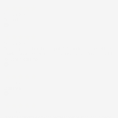
Acquirente verificato
15 Luglio 2026
Tutto ok
Acquirente verificato
12 Luglio 2026
Prodotti perfetti e di buona qualità. Comunicazione perfetta e
spedizione velocissima. E' stato veramente bello fare acquisti da
voi. Consigliatissimo.
Acquirente verificato
12 Luglio 2026
Eccellente
Acquirente verificato
01 Luglio 2026
la merce ordinata è arrivata perfettamente imballata in meno