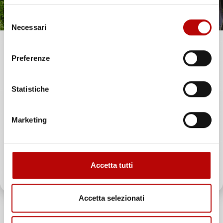
Selezione
Necessari
del
consenso
Unisciti alla nostra community e ricevi in anteprima
Preferenze
offerte esclusive, novità e consigli!
Statistiche
Email
Marketing
ATTIVA LO SCONTO!
VASCA BAULE
VASCA BAULE
Accetta tutti
Oltre 2000 clienti già iscritti.
COMPATIBILE CON
COMPATIBILE CON FORD
MERCEDES-BENZ GLB X247
PUMA DAL 2019 IN POI, SU
DAL 2019 IN POI, SU
MISURA IN GOMMA TPE
Accetta selezionati
MISURA IN GOMMA TPE
Crossover, bagagliaio inferiore
Crossover, bagagliaio inferiore,