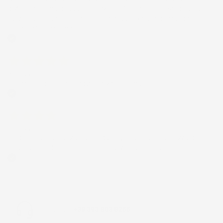
di 48 ore, prima di quanto previsto. Anche il post-vendita ha
funzionato ( nel fornire risposte esaustive alle domande
richieste). Complimenti.
Acquirente verificato
30 Giugno 2026
Ottimo prodotto e spedizione velocissima
Acquirente verificato
28 Giugno 2026
Prodotto abbastanza buono da migliorare la robustezza del
telaio un po' debole per il resto funziona bene al momento.
Acquirente verificato
Chiamaci:
+39 393 803 8255