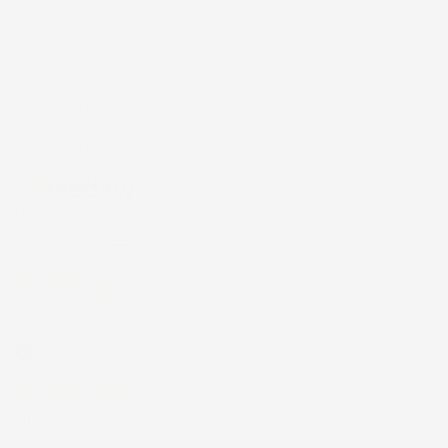
4,7
/5
43.853
recensioni
Il totale delle recensioni indicate include la somma di:
Recensioni Feedaty
185
Recensioni Ebay
43668
Le nostre recensioni a 4 e 5 stelle.
Clicca qui per leggerle tutte >
Precedente
Successivo
5 Giorni Fa
Spedizione veloce Tappetini top
Acquirente verificato
30 Luglio 2026
Merce ok e spedizione veloce complimenti.