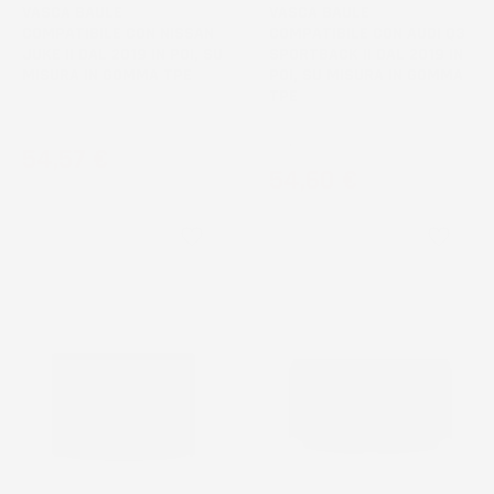
VASCA BAULE
VASCA BAULE
COMPATIBILE CON NISSAN
COMPATIBILE CON AUDI Q3
JUKE II DAL 2019 IN POI, SU
SPORTBACK II DAL 2019 IN
MISURA IN GOMMA TPE
POI, SU MISURA IN GOMMA
TPE
Crossover, bagagliaio superiore
SUV, con subwoofer
Prezzo
54,57 €
Prezzo
54,60 €
favorite_border
favorite_border