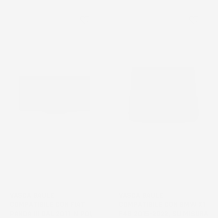
2
voti
favorite_border
favorite_border
VASCA BAULE
VASCA BAULE
COMPATIBILE CON FIAT
COMPATIBILE CON BMW X1
PANDA III DAL 2011 IN POI,
F48 2015-2022, SU MISURA