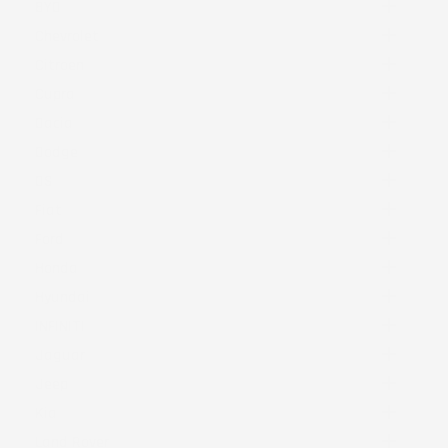

BYD

Chevrolet

Citroen

Cupra

Dacia

Dodge

DS

Fiat

Ford

Honda

Hyundai

INFINITI

Jaguar

Jeep

Kia

Land Rover