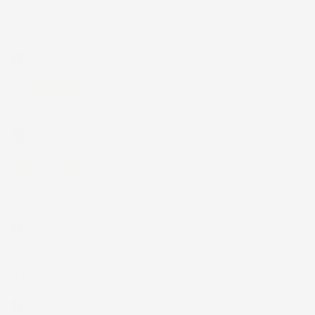
5 Giorni Fa
Spedizione veloce Tappetini top
Acquirente verificato
30 Luglio 2026
Merce ok e spedizione veloce complimenti.
Acquirente verificato
21 Luglio 2026
Non ho fatto in tempo ad ordinare che già stavo usando quello
che avevo acquistato
Acquirente verificato
17 Luglio 2026
Tutto bene. Venditore da consigliare