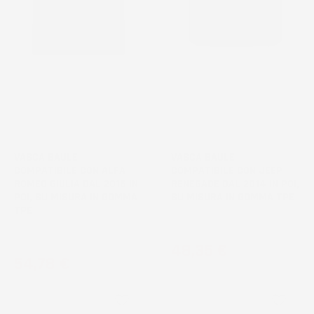
VASCA BAULE
VASCA BAULE
COMPATIBILE CON ALFA
COMPATIBILE CON JEEP
ROMEO GIULIA DAL 2016 IN
RENEGADE DAL 2014 IN POI,
POI, SU MISURA IN GOMMA
SU MISURA IN GOMMA TPE
TPE
SUV, bagagliaio superiore
Berlina, senza nicchie laterali
Prezzo
48,35 €
Prezzo
54,78 €
favorite_border
favorite_border