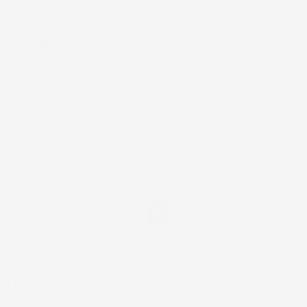
LUN-VEN 9:00-12:00 / 14:00-17:00
E-mail:
ac@imjglobal.it
NEWSLETTER
*Accetto i termini di utilizzo generali e la politica sulla
privacy.
Facebook
IL TUO ACCOUNT
