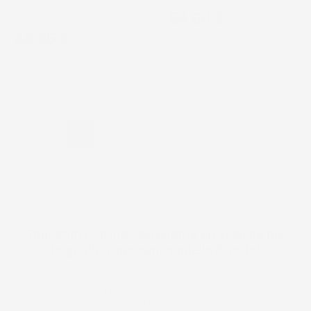
bagagliaio aggiuntivo, con ruota
Prezzo
54,60 €
di scorta
Prezzo
48,35 €

…
1
2
3
63
Tappetini ProLine – eccellente protezione del
bagagliaio per ogni modello di auto!
IMJ Global è la tua fonte affidabile di soluzioni affidabili per la
casa, il giardino e l'auto. Ci specializziamo nella vendita di prodotti
realizzati con materiali plastici di alta qualità. Nella nostra vasta
gamma non potevano mancare i tappetini ProLine – sono infatti