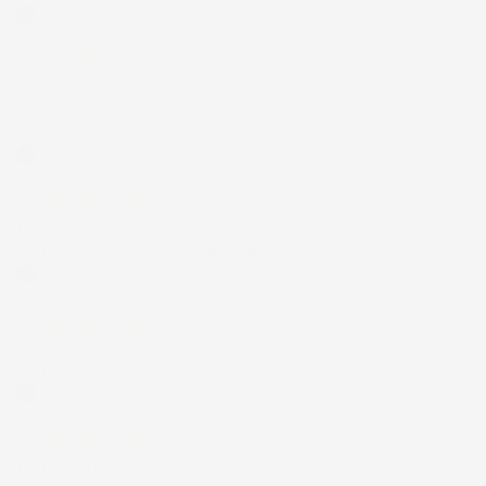
Acquirente verificato
21 Luglio 2026
Non ho fatto in tempo ad ordinare che già
stavo usando quello che avevo acquistato
Acquirente verificato
17 Luglio 2026
Tutto bene. Venditore da consigliare
Acquirente verificato
15 Luglio 2026
Tutto ok
Acquirente verificato
12 Luglio 2026