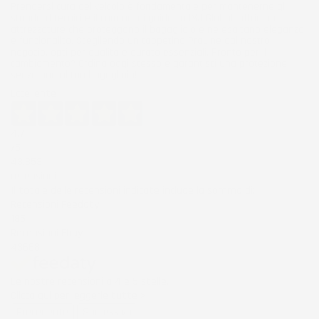
Prendersi cura del veicolo è fondamentale per mantenerne gli
standard tecnici e il comfort di guida. In IMJ Global, offriamo
attrezzature che proteggono il bagagliaio e ne esaltano eleganza
e funzionalità. Scegliendo un tappetino ProLine dal nostro
negozio, opti per qualità e durata essenziali. Pronto per il
cambiamento? Ordina oggi stesso e garantisci una protezione
senza pari al tuo bagagliaio!
Eccellente
4,7
/5
43.853
recensioni
Il totale delle recensioni indicate include la somma di:
Recensioni Feedaty
185
Recensioni Ebay
43668
Le nostre recensioni a 4 e 5 stelle.
Clicca qui per leggerle tutte >
Precedente
Successivo