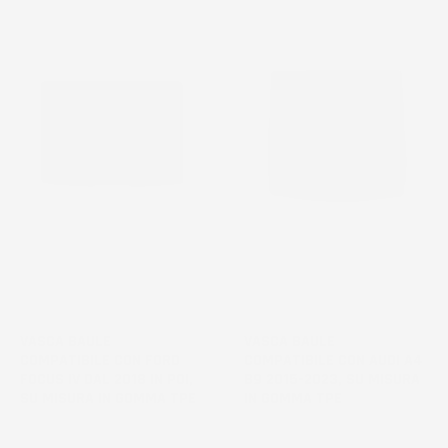
VASCA BAULE
VASCA BAULE
COMPATIBILE CON FORD
COMPATIBILE CON AUDI A4
FOCUS IV DAL 2018 IN POI,
B9 2015-2023, SU MISURA
SU MISURA IN GOMMA TPE
IN GOMMA TPE
Hatchback, senza pianale
Station Wagon, Allroad