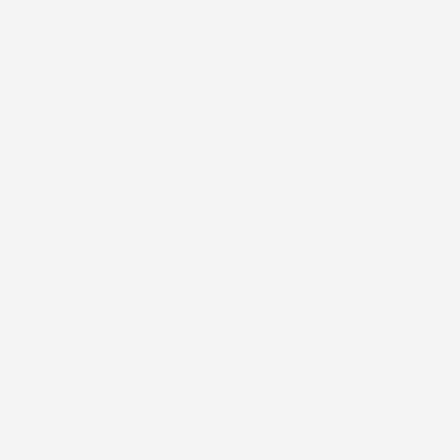
21 Luglio 2026
Non ho fatto in tempo ad ordinare che già stavo usando quello
che avevo acquistato
Acquirente verificato
17 Luglio 2026
Tutto bene. Venditore da consigliare
Acquirente verificato
15 Luglio 2026
Tutto ok
Acquirente verificato
12 Luglio 2026
Prodotti perfetti e di buona qualità. Comunicazione perfetta e
spedizione velocissima. E' stato veramente bello fare acquisti da
voi. Consigliatissimo.