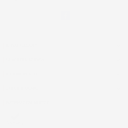
privacy.
Facebook
IL TUO ACCOUNT

LA NOSTRA AZIENDA

ACCESSORI AUTO

CASA E GIARDINO

INFORMAZIONI NEGOZIO