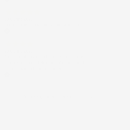
Acquirente verificato
30 Giugno 2026
Ottimo prodotto e spedizione velocissima
Acquirente verificato
28 Giugno 2026
Prodotto abbastanza buono da migliorare
la robustezza del telaio un po' debole per il
resto funziona bene al momento.
Acquirente verificato
Ordina per:

Quantità, prima più alta
Visualizzati 1-1 su 1 articoli