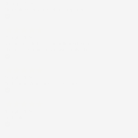
30 Luglio 2026
Merce ok e spedizione veloce complimenti.
Acquirente verificato
21 Luglio 2026
Non ho fatto in tempo ad ordinare che già
stavo usando quello che avevo acquistato
Acquirente verificato
17 Luglio 2026
Tutto bene. Venditore da consigliare
Acquirente verificato
15 Luglio 2026
Tutto ok
Acquirente verificato