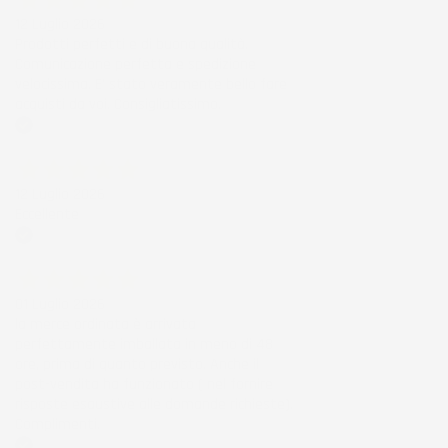
12 Luglio 2026
Prodotti perfetti e di buona qualità.
Comunicazione perfetta e spedizione
velocissima. E' stato veramente bello fare
acquisti da voi. Consigliatissimo.
Acquirente verificato
12 Luglio 2026
Eccellente
Acquirente verificato
01 Luglio 2026
la merce ordinata è arrivata
perfettamente imballata in meno di 48
ore, prima di quanto previsto. Anche il
post-vendita ha funzionato ( nel fornire
risposte esaustive alle domande richieste).
Complimenti.