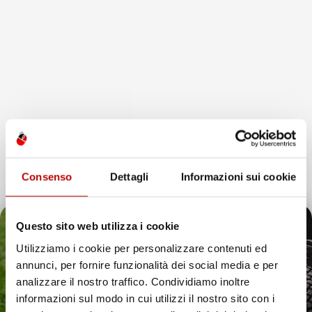
favorite_border
Consenso
Dettagli
Informazioni sui cookie
Questo sito web utilizza i cookie
NON
Utilizziamo i cookie per personalizzare contenuti ed
DISPONIBILE
annunci, per fornire funzionalità dei social media e per
VASCA BAULE
Il tuo 5% di benvenuto
analizzare il nostro traffico. Condividiamo inoltre
COMPATIBILE CON NISSAN
informazioni sul modo in cui utilizzi il nostro sito con i
ARIYA DAL 2022 IN POI, SU