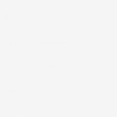
28 Giugno 2026
Prodotto abbastanza buono da migliorare la robustezza del
telaio un po' debole per il resto funziona bene al momento.
Acquirente verificato
Chiamaci:
+39 393 803 8255
LUN-VEN 9:00-12:00 / 14:00-17:00
E-mail:
ac@imjglobal.it
NEWSLETTER
*Accetto i termini di utilizzo generali e la politica sulla