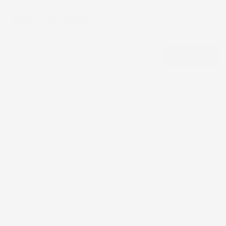
CERCA
Ariya
ARIYA
Eccellente