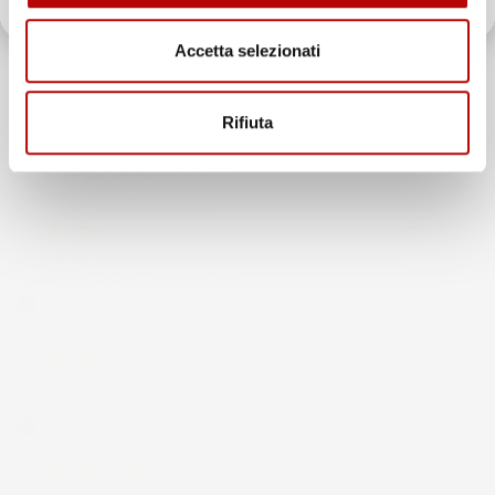
Il totale delle recensioni indicate include la somma di:
Recensioni Feedaty
Accetta selezionati
185
Recensioni Ebay
43668
Rifiuta
Le nostre recensioni a 4 e 5 stelle.
Clicca qui per leggerle tutte >
Precedente
Successivo
5 Giorni Fa
Spedizione veloce Tappetini top
Acquirente verificato
30 Luglio 2026
Merce ok e spedizione veloce complimenti.
Acquirente verificato