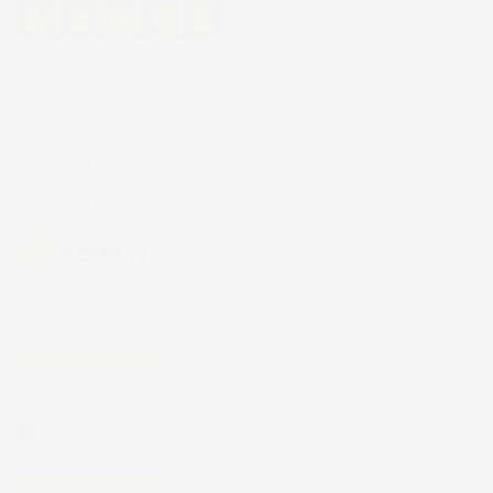
4,7
/5
43.853
recensioni
Il totale delle recensioni indicate include la somma di:
Recensioni Feedaty
185
Recensioni Ebay
43668
Le nostre recensioni a 4 e 5 stelle.
Clicca qui per leggerle tutte >
Precedente
Successivo
5 Giorni Fa
Spedizione veloce Tappetini top
Acquirente verificato