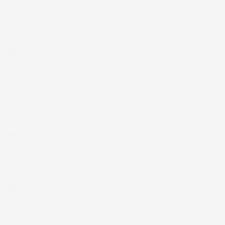
Acquirente verificato
12 Luglio 2026
Eccellente
Acquirente verificato
01 Luglio 2026
la merce ordinata è arrivata perfettamente imballata in meno
di 48 ore, prima di quanto previsto. Anche il post-vendita ha
funzionato ( nel fornire risposte esaustive alle domande
richieste). Complimenti.
Acquirente verificato
30 Giugno 2026
Ottimo prodotto e spedizione velocissima
Acquirente verificato