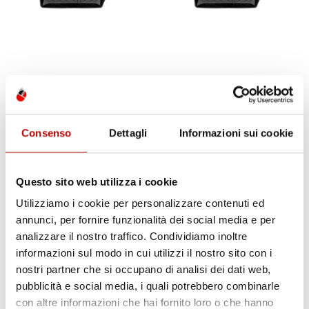
TAPPETINI COMPATIBILI
TAPPETINI COMPATIBILI
CON NEW HOLLAND TM 125
CON NEW HOLLAND TM 130
Consenso
Dettagli
Informazioni sui cookie
2002-2007, SU MISURA IN
2002-2007, SU MISURA IN
GOMMA TPE
GOMMA TPE
Prezzo
Prezzo
Questo sito web utilizza i cookie
164,71 €
164,71 €
Utilizziamo i cookie per personalizzare contenuti ed
annunci, per fornire funzionalità dei social media e per
favorite_border
favorite_border
Il tuo 5% di benvenuto
analizzare il nostro traffico. Condividiamo inoltre
informazioni sul modo in cui utilizzi il nostro sito con i
è già pronto!
nostri partner che si occupano di analisi dei dati web,
pubblicità e social media, i quali potrebbero combinarle
con altre informazioni che hai fornito loro o che hanno