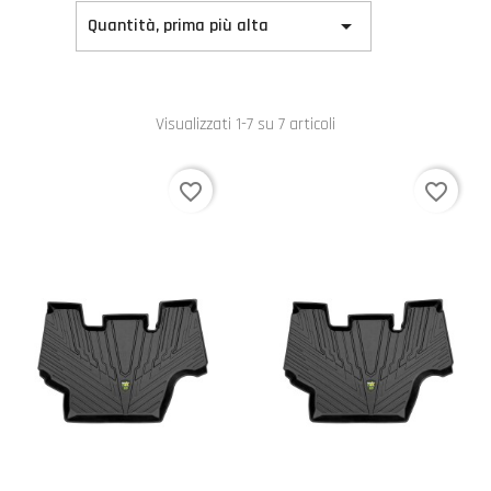

Quantità, prima più alta
Visualizzati 1-7 su 7 articoli
favorite_border
favorite_border