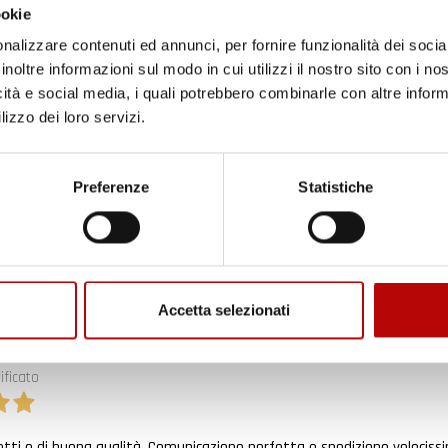
edizione veloce complimenti.
ookie
nalizzare contenuti ed annunci, per fornire funzionalità dei socia
ificato
inoltre informazioni sul modo in cui utilizzi il nostro sito con i n
icità e social media, i quali potrebbero combinarle con altre inform
6
in tempo ad ordinare che già stavo usando quello che avevo acquista
lizzo dei loro servizi.
Unisciti alla nostra community e ricevi in anteprima
ificato
offerte esclusive, novità e consigli!
Preferenze
Statistiche
6
Email
enditore da consigliare
ificato
Accetta selezionati
6
ATTIVA LO SCONTO!
ificato
Oltre 2000 clienti già iscritti.
6
etti e di buona qualità. Comunicazione perfetta e spedizione velocissi