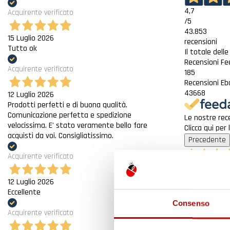
4,7
Acquirente verificato
/5
43.853
15 Luglio 2026
recensioni
Tutto ok
Il totale dell
Recensioni F
Acquirente verificato
185
Recensioni Eb
43668
12 Luglio 2026
Prodotti perfetti e di buona qualità.
Comunicazione perfetta e spedizione
Le nostre rece
velocissima. E' stato veramente bello fare
Clicca qui per
acquisti da voi. Consigliatissimo.
Precedente
Acquirente verificato
4 Giorni Fa
Spedizione ve
12 Luglio 2026
Eccellente
Acquirente ver
Consenso
Acquirente verificato
7 Giorni Fa