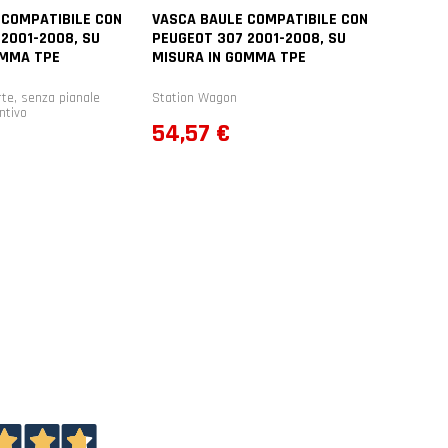
 COMPATIBILE CON
VASCA BAULE COMPATIBILE CON
2001-2008, SU
PEUGEOT 307 2001-2008, SU
OMMA TPE
MISURA IN GOMMA TPE
te, senza pianale
Station Wagon
ntivo
Prezzo
54,57 €