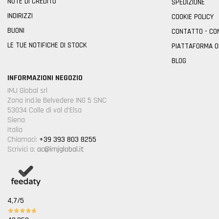
NOTE DI CREDITO
SPEDIZIONE
INDIRIZZI
COOKIE POLICY
BUONI
CONTATTO - CO
LE TUE NOTIFICHE DI STOCK
PIATTAFORMA 
BLOG
INFORMAZIONI NEGOZIO
IMJ Global srl
Zona ind.le Belvedere ING 5 SNC
53034 Colle di val d'Elsa
Siena
Italia
Chiamaci:
+39 393 803 8255
Scrivici a:
ac@imjglobal.it
4,7
/5