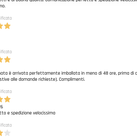
mo.
ificato
6
ificato
6
nata è arrivata perfettamente imballata in meno di 48 ore, prima di q
stive alle domande richieste). Complimenti.
ificato
26
to e spedizione velocissima
ificato