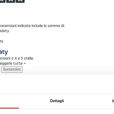
e recensioni indicate include la somma di:
eedaty
ay
nsioni a 4 e 5 stelle.
 leggerle tutte >
Successivo
Il tuo 5% di benvenuto
loce Tappetini top
è già pronto!
ificato
Dettagli