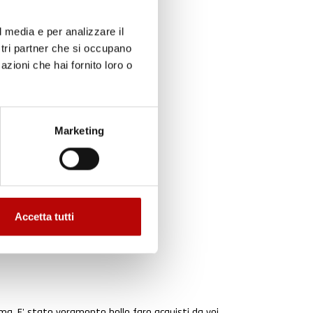
l media e per analizzare il
ostri partner che si occupano
azioni che hai fornito loro o
to
Marketing
Accetta tutti
ma. E' stato veramente bello fare acquisti da voi.