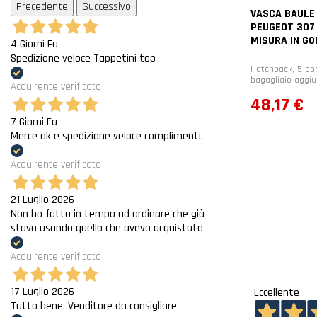
Precedente
Successivo
VASCA BAULE
PEUGEOT 307 
MISURA IN G
4 Giorni Fa
Spedizione veloce Tappetini top
Hatchback, 5 por
bagagliaio aggiu
Acquirente verificato
Prezzo
48,17 €
7 Giorni Fa
Merce ok e spedizione veloce complimenti.
Acquirente verificato
21 Luglio 2026
Non ho fatto in tempo ad ordinare che già
stavo usando quello che avevo acquistato
Acquirente verificato
17 Luglio 2026
Eccellente
Tutto bene. Venditore da consigliare