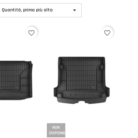

Quantità, prima più alta
favorite_border
favorite_border
NON
DISPONIBILE