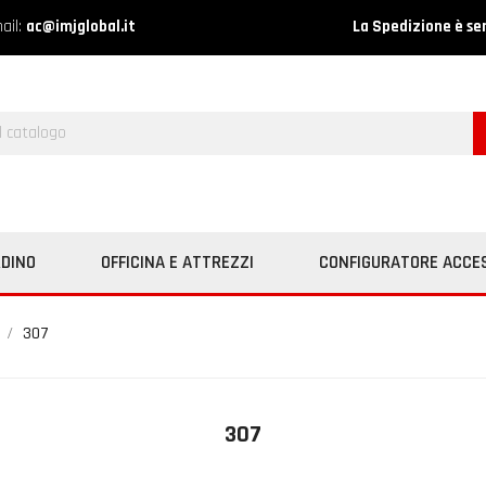
ail:
ac@imjglobal.it
La Spedizione è se
RDINO
OFFICINA E ATTREZZI
CONFIGURATORE ACCE
307
307