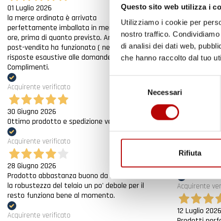
Merce ok e sp
Questo sito web utilizza i c
01 Luglio 2026
la merce ordinata è arrivata
Utilizziamo i cookie per perso
Acquirente ver
perfettamente imballata in meno di 48
nostro traffico. Condividiamo 
ore, prima di quanto previsto. Anche il
di analisi dei dati web, pubbl
post-vendita ha funzionato ( nel fornire
21 Luglio 202
risposte esaustive alle domande richieste).
Non ho fatto 
che hanno raccolto dal tuo uti
Complimenti.
Acquirente ver
Selezione
Acquirente verificato
Necessari
del
17 Luglio 202
consenso
30 Giugno 2026
Tutto bene. V
Ottimo prodotto e spedizione velocissima
Acquirente ver
Acquirente verificato
Rifiuta
15 Luglio 202
28 Giugno 2026
Tutto ok
Prodotto abbastanza buono da migliorare
la robustezza del telaio un po' debole per il
Acquirente ver
resto funziona bene al momento.
12 Luglio 202
Acquirente verificato
Prodotti perf