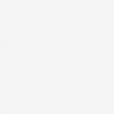
21 Luglio 2026
Non ho fatto in tempo ad ordinare che già stavo usando quello
che avevo acquistato
Acquirente verificato
17 Luglio 2026
Tutto bene. Venditore da consigliare
Acquirente verificato
15 Luglio 2026
Tutto ok
Acquirente verificato
12 Luglio 2026
Prodotti perfetti e di buona qualità. Comunicazione perfetta e
spedizione velocissima. E' stato veramente bello fare acquisti da
voi. Consigliatissimo.