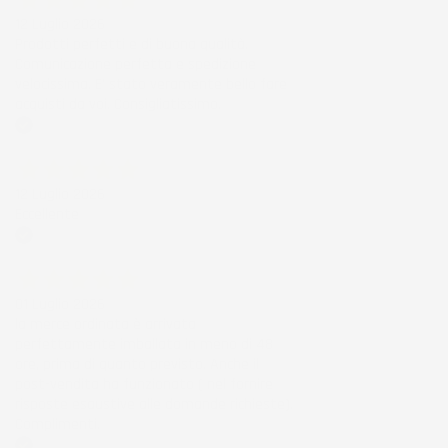
12 Luglio 2026
Prodotti perfetti e di buona qualità.
Comunicazione perfetta e spedizione
velocissima. E' stato veramente bello fare
acquisti da voi. Consigliatissimo.
Acquirente verificato
12 Luglio 2026
Eccellente
Acquirente verificato
01 Luglio 2026
la merce ordinata è arrivata
perfettamente imballata in meno di 48
ore, prima di quanto previsto. Anche il
post-vendita ha funzionato ( nel fornire
risposte esaustive alle domande richieste).
Complimenti.