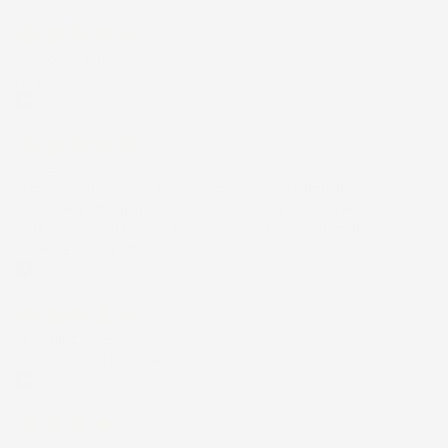
Acquirente verificato
12 Luglio 2026
Eccellente
Acquirente verificato
01 Luglio 2026
la merce ordinata è arrivata perfettamente imballata in meno
di 48 ore, prima di quanto previsto. Anche il post-vendita ha
funzionato ( nel fornire risposte esaustive alle domande
richieste). Complimenti.
Acquirente verificato
30 Giugno 2026
Ottimo prodotto e spedizione velocissima
Acquirente verificato