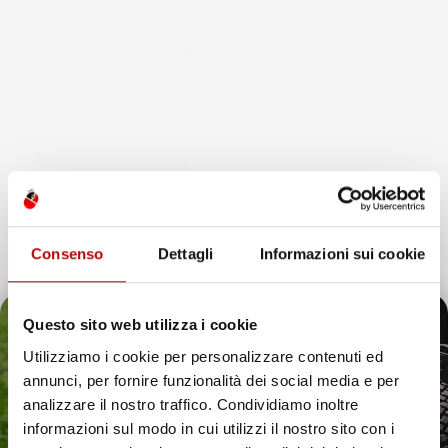
favorite_border
Consenso
Dettagli
Informazioni sui cookie
Questo sito web utilizza i cookie
Utilizziamo i cookie per personalizzare contenuti ed
annunci, per fornire funzionalità dei social media e per
VASCA BAULE
Il tuo 5% di benvenuto
analizzare il nostro traffico. Condividiamo inoltre
COMPATIBILE CON SMART
informazioni sul modo in cui utilizzi il nostro sito con i
FORTWO III 2014-2020, SU