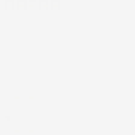
4,7
/5
43.853
recensioni
Il totale delle recensioni indicate include la somma di:
Recensioni Feedaty
185
Recensioni Ebay
43668
Le nostre recensioni a 4 e 5 stelle.
Clicca qui per leggerle tutte >
Precedente
Successivo
4 Giorni Fa
Spedizione veloce Tappetini top
Acquirente verificato