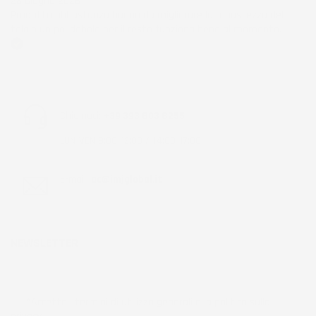
28 Giugno 2026
Prodotto abbastanza buono da migliorare la robustezza del
telaio un po' debole per il resto funziona bene al momento.
Acquirente verificato
Chiamaci:
+39 393 803 8255
LUN-VEN 9:00-12:00 / 14:00-17:00
E-mail:
ac@imjglobal.it
NEWSLETTER
*Accetto i termini di utilizzo generali e la politica sulla