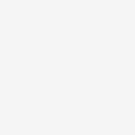
Acquirente verificato
30 Giugno 2026
Ottimo prodotto e spedizione velocissima
Acquirente verificato
28 Giugno 2026
Prodotto abbastanza buono da migliorare
la robustezza del telaio un po' debole per il
resto funziona bene al momento.
Acquirente verificato
Ordina per:

Quantità, prima più alta
Visualizzati 1-1 su 1 articoli