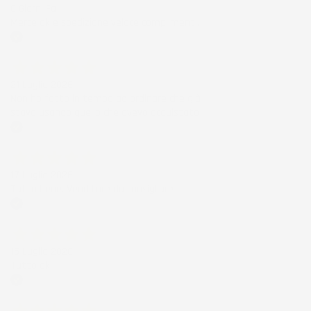
6 Giorni Fa
Merce ok e spedizione veloce complimenti.
Acquirente verificato
21 Luglio 2026
Non ho fatto in tempo ad ordinare che già
stavo usando quello che avevo acquistato
Acquirente verificato
17 Luglio 2026
Tutto bene. Venditore da consigliare
Acquirente verificato
15 Luglio 2026
Tutto ok
Acquirente verificato