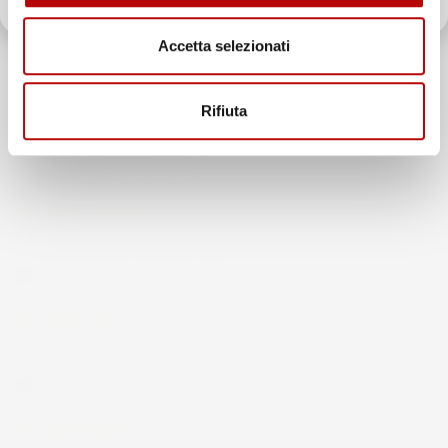
Il totale delle recensioni indicate include la somma di:
Recensioni Feedaty
Accetta selezionati
185
Recensioni Ebay
43668
Rifiuta
Le nostre recensioni a 4 e 5 stelle.
Clicca qui per leggerle tutte >
Precedente
Successivo
4 Giorni Fa
Spedizione veloce Tappetini top
Acquirente verificato
6 Giorni Fa
Merce ok e spedizione veloce complimenti.
Acquirente verificato