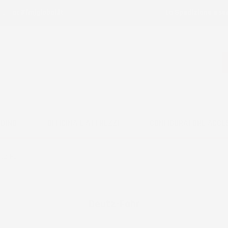
ail:
ac@imjglobal.it
La Spedizione è se
RDINO
OFFICINA E ATTREZZI
CONFIGURATORE ACCE
tz-Fahr
Deutz-Fahr