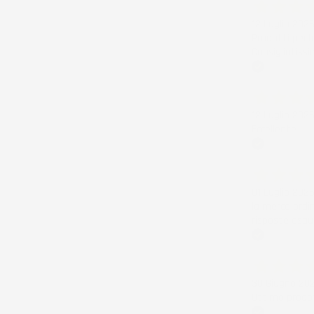
12 Luglio 202
Prodotti perf
Consigliatissi
Acquirente ver
12 Luglio 202
Eccellente
Acquirente ver
01 Luglio 202
la merce ordi
risposte esau
Acquirente ver
30 Giugno 20
Ottimo prodot