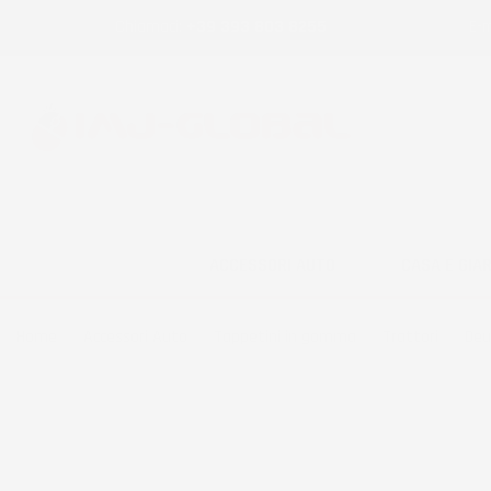
Chiamaci:
+39 393 803 8255
E-m
ACCESSORI AUTO
CASA E GIA
Home
Accessori Auto
Tappetini in gomma
Trattori
Deu