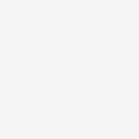
MPATIBILI CON
TAPPETINI COMPATIBILI CON
TAPPET
ERIE 4E 4070 DAL
DEUTZ-FAHR SERIE 4E 4080 DAL
DEUTZ-
SU MISURA IN
2018 IN POI, SU MISURA IN
2018 IN
GOMMA TPE
GOMMA
Prezzo
Prez
164,71 €
164,