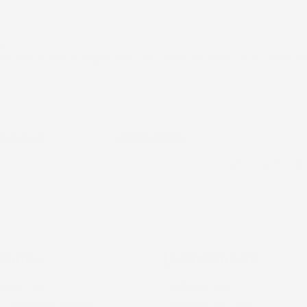
ificato
26
stanza buono da migliorare la robustezza del telaio un po' debole pe
ificato
NEWSLETTER
jglobal.it
*Accetto i termini di u
 AZIENDA
ACCESSORI AUTO
 GLOBAL SRL
CONFIGURATORE
 CONDIZIONI DI VENDITA
COPERTURE VETTURA