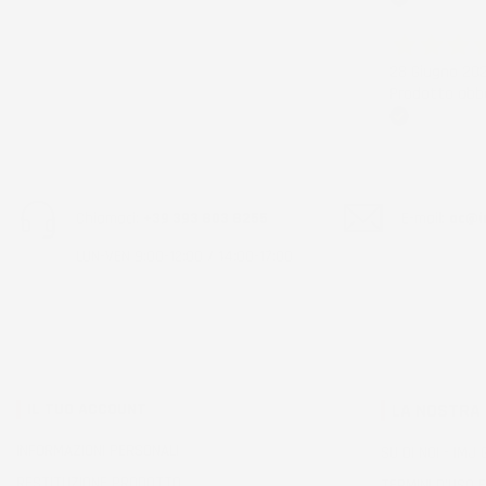
Acquirente ver
28 Giugno 20
Prodotto abba
Acquirente ver
Chiamaci:
+39 393 803 8255
E-mail:
ac@im
LUN-VEN 9:00-12:00 / 14:00-17:00
IL TUO ACCOUNT
LA NOSTRA
INFORMAZIONI PERSONALI
SU DI NOI - IMJ
RESTITUZIONE PRODOTTO
TERMINI D'USO E