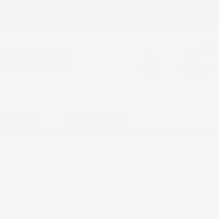
mpre Gratuita !
0
CERCA
ACCEDI
CARRELLO
SSORI AUTO
KNOWLEDGE BASE