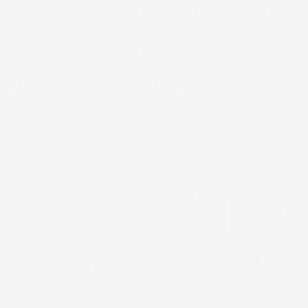
INI COMPATIBILI CON
TAPPETINI COMPATIBILI CON
FAHR 5070D KEYLINE
DEUTZ-FAHR 5080D KEYLINE
025, SU MISURA IN GOMMA
2019-2025, SU MISURA IN GOMMA
TPE
zo
Prezzo
71 €
164,71 €
favorite_border
favorite_border