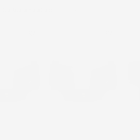

Quantità, prima più alta
favorite_border
favorite_border