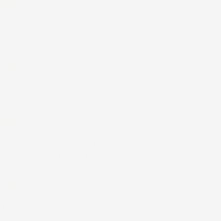
6
etti e di buona qualità. Comunicazione perfetta e spedizione velocissi
mo.
ificato
6
ificato
6
nata è arrivata perfettamente imballata in meno di 48 ore, prima di q
stive alle domande richieste). Complimenti.
ificato
26
to e spedizione velocissima