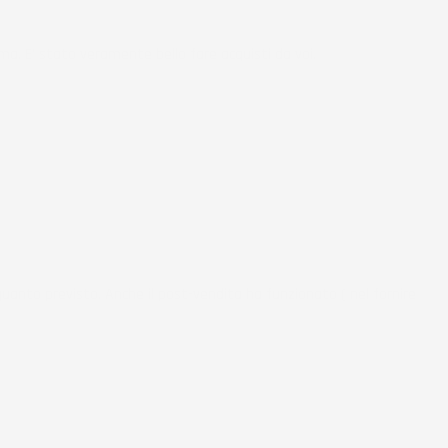
ma. E' stato veramente bello fare acquisti da voi.
uanto previsto. Anche il post-vendita ha funzionato ( nel fornire