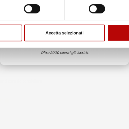
Email
edizione veloce complimenti.
ificato
Accetta selezionati
ATTIVA LO SCONTO!
6
in tempo ad ordinare che già stavo usando quello che avevo acquista
Oltre 2000 clienti già iscritti.
ificato
6
enditore da consigliare
ificato
6
ificato