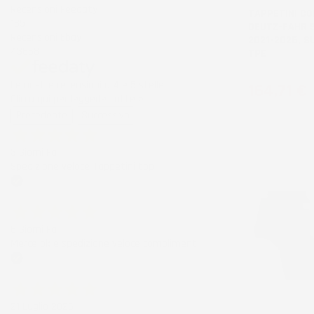
Recensioni Feedaty
TAPPETINI CO
185
DEUTZ-FAHR 
Recensioni Ebay
2021-2025, S
43668
TPE
Le nostre recensioni a 4 e 5 stelle.
Prezzo
164,71 €
Clicca qui per leggerle tutte >
Precedente
Successivo
3 Giorni Fa
Spedizione veloce Tappetini top
Acquirente verificato
6 Giorni Fa
Merce ok e spedizione veloce complimenti.
Acquirente verificato
21 Luglio 2026