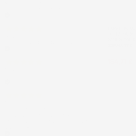
Non ho fatto in tempo ad ordinare che già
stavo usando quello che avevo acquistato
Acquirente verificato
TAPPETINI CO
DEUTZ-FAHR S
17 Luglio 2026
2018 IN POI, 
Tutto bene. Venditore da consigliare
GOMMA TPE
Acquirente verificato
Prezzo
164,71 €
15 Luglio 2026
Tutto ok
Acquirente verificato
12 Luglio 2026
Prodotti perfetti e di buona qualità.
Comunicazione perfetta e spedizione
velocissima. E' stato veramente bello fare
acquisti da voi. Consigliatissimo.