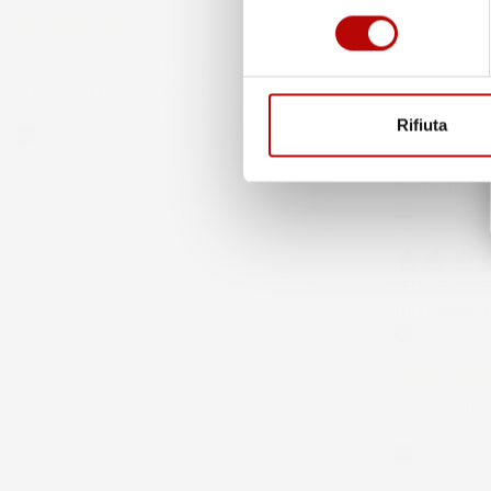
consenso
6 Giorni Fa
28 Giugno 2026
Merce ok e sp
Prodotto abbastanza buono da migliorare
la robustezza del telaio un po' debole per il
resto funziona bene al momento.
Acquirente ver
Rifiuta
Acquirente verificato
21 Luglio 202
Non ho fatto 
Acquirente ver
17 Luglio 202
Tutto bene. V
Acquirente ver
15 Luglio 202
Tutto ok
Acquirente ver