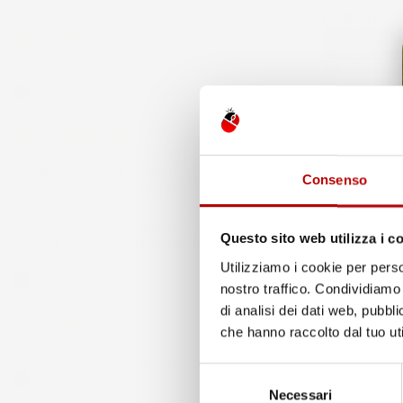
Acquirente verificato
Eccellente
12 Luglio 2026
4,7
Eccellente
/5
43.853
Acquirente verificato
recensioni
Il totale dell
01 Luglio 2026
Recensioni F
la merce ordinata è arrivata
185
Consenso
perfettamente imballata in meno di 48
Recensioni Eb
ore, prima di quanto previsto. Anche il
43668
post-vendita ha funzionato ( nel fornire
Questo sito web utilizza i c
risposte esaustive alle domande richieste).
Le nostre rece
Complimenti.
Utilizziamo i cookie per perso
Clicca qui per
nostro traffico. Condividiamo 
Precedente
Acquirente verificato
di analisi dei dati web, pubbl
che hanno raccolto dal tuo uti
3 Giorni Fa
30 Giugno 2026
Spedizione ve
Ottimo prodotto e spedizione velocissima
Selezione
Necessari
del
Acquirente ver
Acquirente verificato