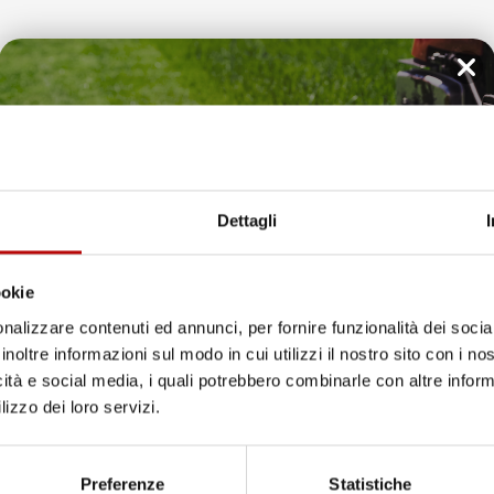
Il tuo 5% di benvenuto
e recensioni indicate include la somma di:
eedaty
è già pronto!
Dettagli
ay
ookie
nsioni a 4 e 5 stelle.
nalizzare contenuti ed annunci, per fornire funzionalità dei socia
 leggerle tutte >
inoltre informazioni sul modo in cui utilizzi il nostro sito con i n
Successivo
icità e social media, i quali potrebbero combinarle con altre inform
lizzo dei loro servizi.
Unisciti alla nostra community e ricevi in anteprima
loce Tappetini top
offerte esclusive, novità e consigli!
Preferenze
Statistiche
ificato