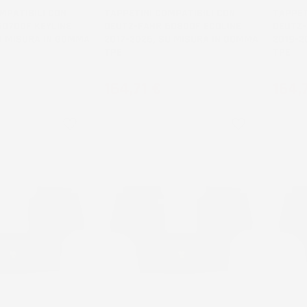
MPATIBILI CON
TAPPETINI COMPATIBILI CON
TAPPET
5070DF KEYLINE
DEUTZ-FAHR 5080DF ECOLINE
DEUTZ-
U MISURA IN GOMMA
2017-2025, SU MISURA IN GOMMA
2019-2
TPE
TPE
Prezzo
Prez
164,71 €
164,
favorite_border
favorite_border