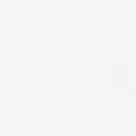
Ordina per:
DEUTZ-FAHR
5070D Keyline
5070DF Keyline
5080D Keyline
5080DF Ecoline
Serie 4E
Eccellente
4,7
/5
43.853
recensioni
Il totale delle recensioni indicate include la
somma di: