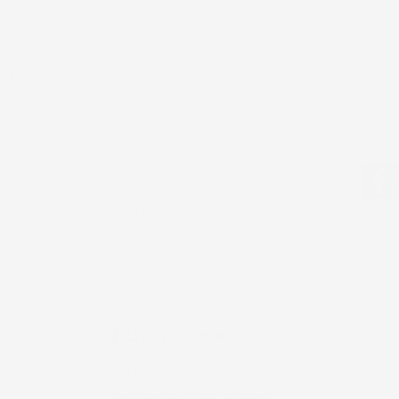
r il resto funziona bene al momento.
tilizzo generali e la politica sulla privacy.
CASA E GIARDINO
ATOMIZZATORI
DECESPUGLIATORI A SCOPPIO