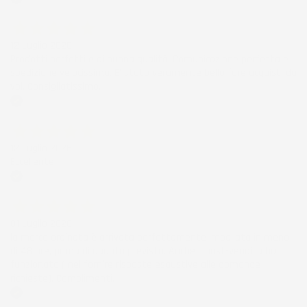
Acquirente verificato
12 Luglio 2026
Prodotti perfetti e di buona qualità. Comunicazione perfetta e
spedizione velocissima. E' stato veramente bello fare acquisti da
voi. Consigliatissimo.
Acquirente verificato
12 Luglio 2026
Eccellente
Acquirente verificato
01 Luglio 2026
la merce ordinata è arrivata perfettamente imballata in meno
di 48 ore, prima di quanto previsto. Anche il post-vendita ha
funzionato ( nel fornire risposte esaustive alle domande
richieste). Complimenti.
Acquirente verificato