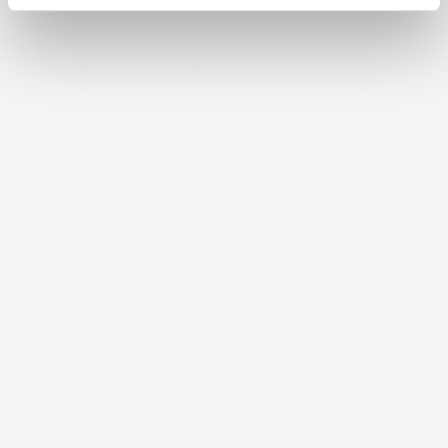
Eccellente
4,7
/5
43.853
recensioni
Il totale delle recensioni indicate include la somma di:
Recensioni Feedaty
185
Recensioni Ebay
43668
Le nostre recensioni a 4 e 5 stelle.
Clicca qui per leggerle tutte >
Precedente
Successivo
5 Giorni Fa
Spedizione veloce Tappetini top