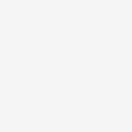
Acquirente verificato
30 Giugno 2026
Ottimo prodotto e spedizione velocissima
Acquirente verificato
28 Giugno 2026
Prodotto abbastanza buono da migliorare
la robustezza del telaio un po' debole per il
resto funziona bene al momento.
Acquirente verificato
Ordina per:

Quantità, prima più alta
Visualizzati 1-3 su 3 articoli