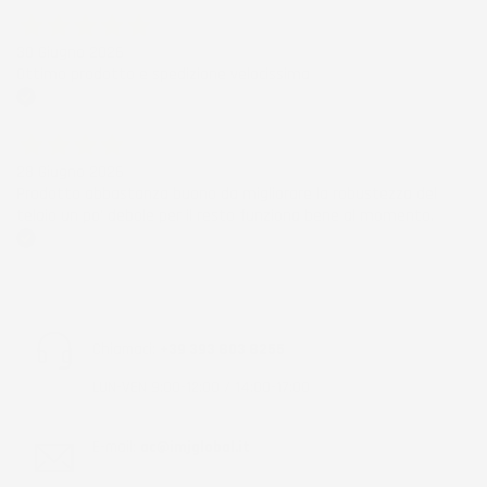
30 Giugno 2026
Ottimo prodotto e spedizione velocissima
Acquirente verificato
28 Giugno 2026
Prodotto abbastanza buono da migliorare la robustezza del
telaio un po' debole per il resto funziona bene al momento.
Acquirente verificato
Chiamaci:
+39 393 803 8255
LUN-VEN 9:00-12:00 / 14:00-17:00
E-mail:
ac@imjglobal.it