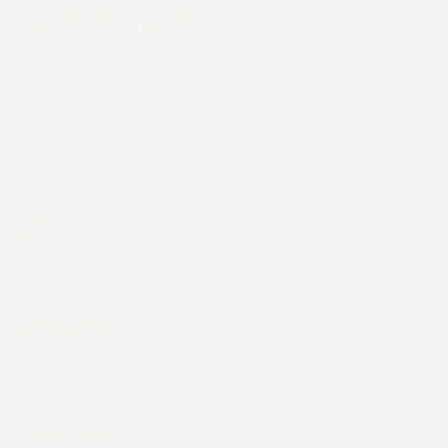
4,7
/5
43.853
recensioni
Il totale delle recensioni indicate include la somma di:
Recensioni Feedaty
185
Recensioni Ebay
43668
Le nostre recensioni a 4 e 5 stelle.
Clicca qui per leggerle tutte >
Precedente
Successivo
5 Giorni Fa
Spedizione veloce Tappetini top
Acquirente verificato