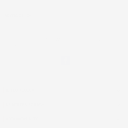
NEWSLETTER
*Accetto i termini di utilizzo generali e la politica sulla
privacy.
Facebook
IL TUO ACCOUNT

LA NOSTRA AZIENDA

ACCESSORI AUTO
