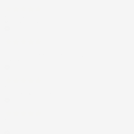
Acquirente verificato
7 Giorni Fa
Merce ok e spedizione veloce complimenti.
Acquirente verificato
21 Luglio 2026
Non ho fatto in tempo ad ordinare che già stavo usando quello
che avevo acquistato
Acquirente verificato
17 Luglio 2026
Tutto bene. Venditore da consigliare
Acquirente verificato
15 Luglio 2026
Tutto ok