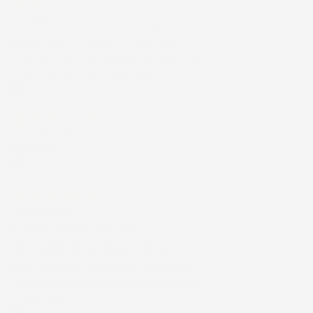
12 Luglio 2026
Prodotti perfetti e di buona qualità.
Comunicazione perfetta e spedizione
velocissima. E' stato veramente bello fare
acquisti da voi. Consigliatissimo.
Acquirente verificato
12 Luglio 2026
Eccellente
Acquirente verificato
01 Luglio 2026
la merce ordinata è arrivata
perfettamente imballata in meno di 48
ore, prima di quanto previsto. Anche il
post-vendita ha funzionato ( nel fornire
risposte esaustive alle domande richieste).
Complimenti.