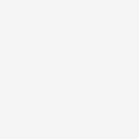
7 Giorni Fa
Merce ok e spedizione veloce complimenti.
Acquirente verificato
21 Luglio 2026
Non ho fatto in tempo ad ordinare che già
stavo usando quello che avevo acquistato
Acquirente verificato
17 Luglio 2026
Tutto bene. Venditore da consigliare
Acquirente verificato
15 Luglio 2026
Tutto ok
Acquirente verificato