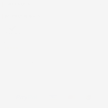
CASA E GIARDINO

INFORMAZIONI NEGOZIO
4,7
/5
43.853
Il totale delle recensioni indicate include la somma di:
Recensioni Feedaty
185
Recensioni Ebay
43668