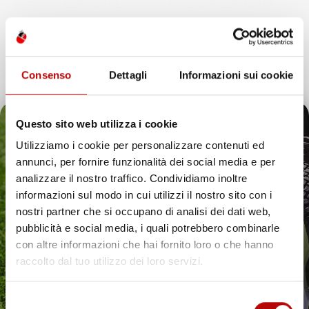
MISURA IN GOMMA TPE
MISURA IN GOMMA TPE
SUV, adatta a modelli con sedili
SUV, adatta a modelli con sedili
rimovibili, bagagliaio inferiore,
rimovibili, bagagliaio inferiore,
senza nicchie laterali
con nicchie laterali
Prezzo
Prezzo
48,17 €
54,57 €
Consenso
Dettagli
Informazioni sui cookie
favorite_border
Questo sito web utilizza i cookie
Utilizziamo i cookie per personalizzare contenuti ed
annunci, per fornire funzionalità dei social media e per
Il tuo 5% di benvenuto
analizzare il nostro traffico. Condividiamo inoltre
informazioni sul modo in cui utilizzi il nostro sito con i
è già pronto!
nostri partner che si occupano di analisi dei dati web,
pubblicità e social media, i quali potrebbero combinarle
con altre informazioni che hai fornito loro o che hanno
raccolto dal tuo utilizzo dei loro servizi.
Selezione