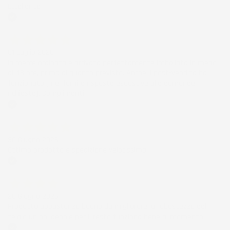
Eccellente
Acquirente verificato
01 Luglio 2026
la merce ordinata è arrivata perfettamente imballata in meno
di 48 ore, prima di quanto previsto. Anche il post-vendita ha
funzionato ( nel fornire risposte esaustive alle domande
richieste). Complimenti.
Acquirente verificato
30 Giugno 2026
Ottimo prodotto e spedizione velocissima
Acquirente verificato
28 Giugno 2026
Prodotto abbastanza buono da migliorare la robustezza del
telaio un po' debole per il resto funziona bene al momento.