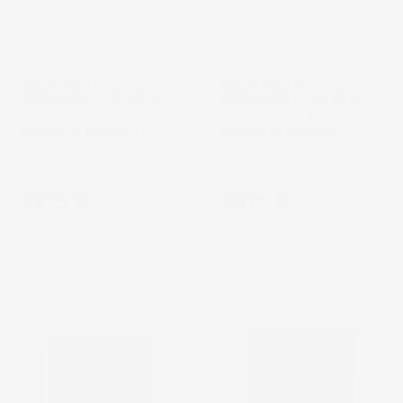
NON
NON
DISPONIBILE
DISPONIBILE
VASCA BAULE
VASCA BAULE
COMPATIBILE CON SKODA
COMPATIBILE CON SKODA
CITIGO 2011-2019, SU
CITIGO-E IV 2019-2020, SU
MISURA IN GOMMA TPE
MISURA IN GOMMA TPE
Hatchback, bagagliaio superiore
Hatchback
Prezzo
Prezzo
33,79 €
33,79 €
favorite_border
favorite_border