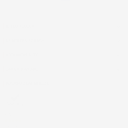
IL TUO ACCOUNT

LA NOSTRA AZIENDA

ACCESSORI AUTO

CASA E GIARDINO

INFORMAZIONI NEGOZIO
4,7
/5
43.853