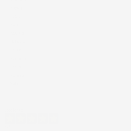
Enyaq
Fabia
Karoq
Kodiaq
Octavia
Rapid
Roomster
Scala
Superb
Yeti
Eccellente
4,7