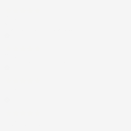
Acquirente verificato
21 Luglio 2026
Non ho fatto in tempo ad ordinare che già
stavo usando quello che avevo acquistato
Acquirente verificato
17 Luglio 2026
Tutto bene. Venditore da consigliare
Acquirente verificato
15 Luglio 2026
Tutto ok
Acquirente verificato
12 Luglio 2026
Prodotti perfetti e di buona qualità.