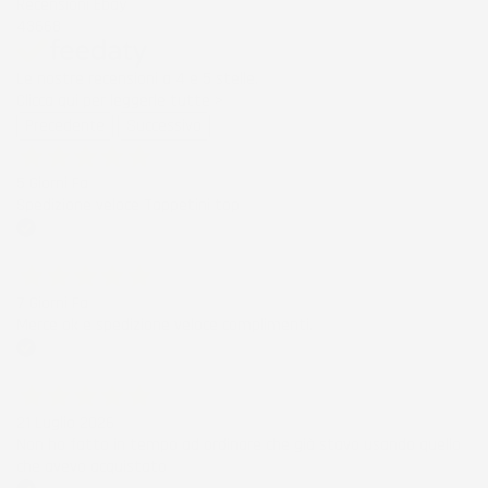
Recensioni Ebay
43668
Le nostre recensioni a 4 e 5 stelle.
Clicca qui per leggerle tutte >
Precedente
Successivo
5 Giorni Fa
Spedizione veloce Tappetini top
Acquirente verificato
7 Giorni Fa
Merce ok e spedizione veloce complimenti.
Acquirente verificato
21 Luglio 2026
Non ho fatto in tempo ad ordinare che già stavo usando quello
che avevo acquistato