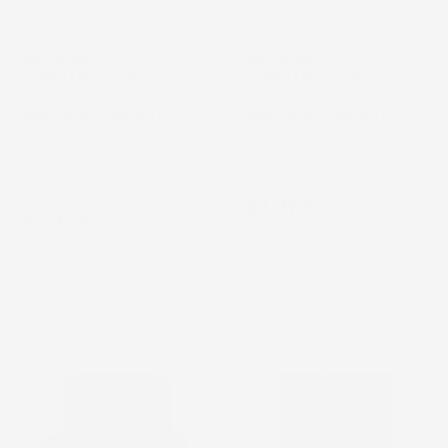
VASCA BAULE
VASCA BAULE
COMPATIBILE CON SKODA
COMPATIBILE CON SKODA
OCTAVIA III 2016-2020, SU
OCTAVIA II 2004-2013, SU
MISURA IN GOMMA TPE
MISURA IN GOMMA TPE
liftback, post-facelift, senza
Station Wagon, senza pianale
pianale bagagliaio aggiuntivo,
bagagliaio aggiuntivo
senza sistema audio Canton
Prezzo
37,97 €
Prezzo
37,97 €
favorite_border
favorite_border