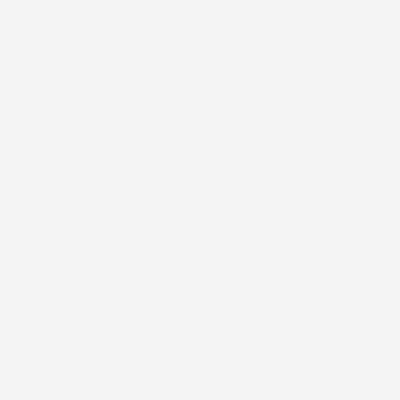
Comunicazione perfetta e spedizione
velocissima. E' stato veramente bello fare
acquisti da voi. Consigliatissimo.
Acquirente verificato
12 Luglio 2026
Eccellente
Acquirente verificato
01 Luglio 2026
la merce ordinata è arrivata
perfettamente imballata in meno di 48
ore, prima di quanto previsto. Anche il
post-vendita ha funzionato ( nel fornire
risposte esaustive alle domande richieste).
Complimenti.
Acquirente verificato