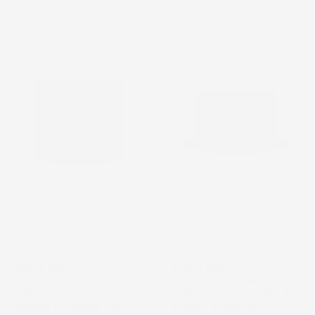
favorite_border
favorite_border
VASCA BAULE
VASCA BAULE
COMPATIBILE CON SKODA
COMPATIBILE CON SKODA
KODIAQ I 2016-2024, SU
KAROQ DAL 2017 IN POI, SU
MISURA IN GOMMA TPE
MISURA IN GOMMA TPE