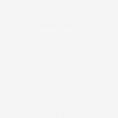
Acquirente verificato
Chiamaci:
+39 393 803 8255
LUN-VEN 9:00-12:00 / 14:00-17:00
E-mail:
ac@imjglobal.it
NEWSLETTER
*Accetto i termini di utilizzo generali e la politica sulla
privacy.
Facebook