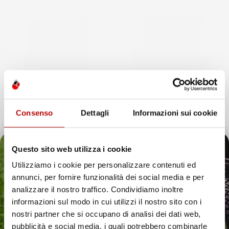
Consenso
Dettagli
Informazioni sui cookie
NON
NON
DISPONIBILE
DISPONIBILE
Questo sito web utilizza i cookie
VASCA BAULE
VASCA BAULE
COMPATIBILE CON SKODA
COMPATIBILE CON SKODA
Utilizziamo i cookie per personalizzare contenuti ed
KAROQ DAL 2017 IN POI, SU
KODIAQ I 2016-2024, SU
annunci, per fornire funzionalità dei social media e per
MISURA IN GOMMA TPE
MISURA IN GOMMA TPE
Il tuo 5% di benvenuto
analizzare il nostro traffico. Condividiamo inoltre
informazioni sul modo in cui utilizzi il nostro sito con i
SUV, adatta a modelli con sedili
SUV, 7 posti, 3° fila chiusa, con
è già pronto!
rimovibili, bagagliaio inferiore,
nicchie laterali
nostri partner che si occupano di analisi dei dati web,
senza nicchie laterali
Prezzo
37,97 €
pubblicità e social media, i quali potrebbero combinarle