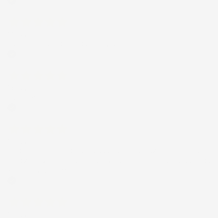
Acquirente verificato
17 Luglio 2026
Tutto bene. Venditore da consigliare
Acquirente verificato
15 Luglio 2026
Tutto ok
Acquirente verificato
12 Luglio 2026
Prodotti perfetti e di buona qualità. Comunicazione perfetta e
spedizione velocissima. E' stato veramente bello fare acquisti da
voi. Consigliatissimo.
Acquirente verificato
12 Luglio 2026