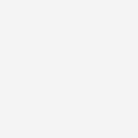
/5
43.853
recensioni
Il totale delle recensioni indicate include la somma di:
Recensioni Feedaty
185
Recensioni Ebay
43668
Le nostre recensioni a 4 e 5 stelle.
Clicca qui per leggerle tutte >
Precedente
Successivo
5 Giorni Fa
Spedizione veloce Tappetini top
Acquirente verificato
7 Giorni Fa
Merce ok e spedizione veloce complimenti.