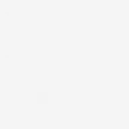
30 Giugno 2026
Ottimo prodotto e spedizione velocissima
Acquirente verificato
28 Giugno 2026
Prodotto abbastanza buono da migliorare
la robustezza del telaio un po' debole per il
resto funziona bene al momento.
Acquirente verificato
Ordina per:

Quantità, prima più alta

1
2
3
Visualizzati 1-16 su 43 articoli