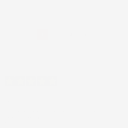

1
2
3
Eccellente
4,7
/5
43.853
recensioni
Il totale delle recensioni indicate include la somma di:
Recensioni Feedaty
185