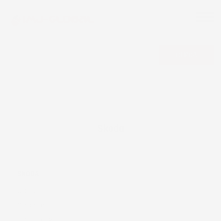
CERCA
Skoda
SKODA
Citigo
Citigo-e
Citigo-e iV