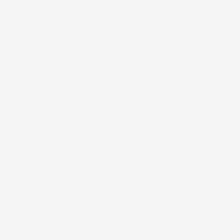
NON
NON
DISPONIBILE
DISPONIBILE
VASCA BAULE
VASCA BAULE
COMPATIBILE CON SKODA
COMPATIBILE CON SKODA
ENYAQ IV DAL 2020 IN POI,
ENYAQ IV DAL 2020 IN POI,
SU MISURA IN GOMMA TPE
SU MISURA IN GOMMA TPE
Crossover, bagagliaio inferiore
Crossover, bagagliaio superiore
Prezzo
Prezzo
37,97 €
37,97 €
favorite_border
favorite_border