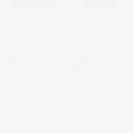
VASCA BAULE
VASCA BAULE
COMPATIBILE CON SKODA
COMPATIBILE CON SKODA
OCTAVIA III 2012-2020, SU
FABIA III 2014-2022, SU
MISURA IN GOMMA TPE
MISURA IN GOMMA TPE
Station Wagon, con nicchie
Station Wagon, bagagliaio
laterali
inferiore
Prezzo
Prezzo
37,97 €
37,97 €
favorite_border
favorite_border