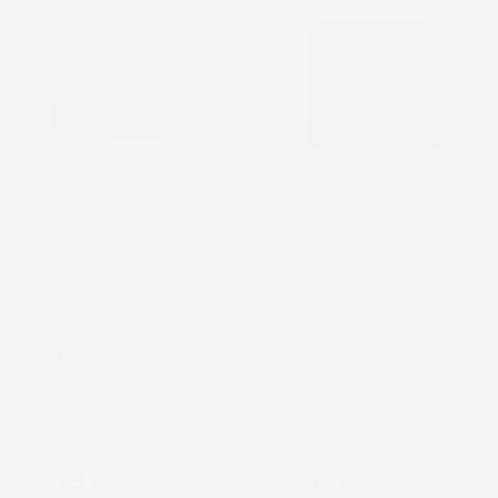
NON
NON
DISPONIBILE
DISPONIBILE
VASCA BAULE
VASCA BAULE
COMPATIBILE CON SKODA
COMPATIBILE CON SKODA
FABIA I 1999-2008, SU
FABIA I 1999-2008, SU
MISURA IN GOMMA TPE
MISURA IN GOMMA TPE
Hatchback, senza pianale
Station Wagon, senza pianale
bagagliaio aggiuntivo
bagagliaio aggiuntivo
Prezzo
Prezzo
33,79 €
37,97 €