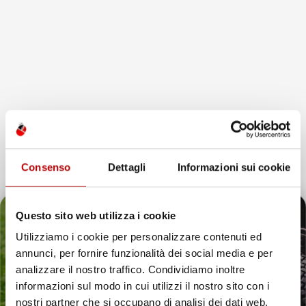
favorite_border
Consenso
Dettagli
Informazioni sui cookie
Questo sito web utilizza i cookie
NON
Utilizziamo i cookie per personalizzare contenuti ed
DISPONIBILE
annunci, per fornire funzionalità dei social media e per
Il tuo 5% di benvenuto
analizzare il nostro traffico. Condividiamo inoltre
TAPPETINI COMPATIBILI
CON MAN TGL 2008-2019,
informazioni sul modo in cui utilizzi il nostro sito con i
è già pronto!
SU MISURA IN GOMMA TPE
nostri partner che si occupano di analisi dei dati web,