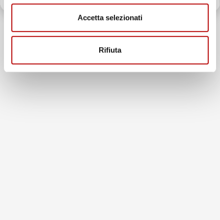
Recensioni Feedaty
185
Accetta selezionati
Recensioni Ebay
43668
Rifiuta
Le nostre recensioni a 4 e 5 stelle.
Clicca qui per leggerle tutte >
Precedente
Successivo
4 Giorni Fa
Spedizione veloce Tappetini top
Acquirente verificato
7 Giorni Fa
Merce ok e spedizione veloce complimenti.
Acquirente verificato
21 Luglio 2026