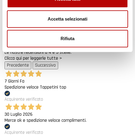
43.853
ATTIVA LO SCONTO!
recensioni
Il totale delle recensioni indicate include la somma di:
Accetta selezionati
Recensioni Feedaty
Oltre 2000 clienti già iscritti.
185
Recensioni Ebay
43668
Rifiuta
Le nostre recensioni a 4 e 5 stelle.
Clicca qui per leggerle tutte >
Precedente
Successivo
7 Giorni Fa
Spedizione veloce Tappetini top
Acquirente verificato
30 Luglio 2026
Merce ok e spedizione veloce complimenti.
Acquirente verificato