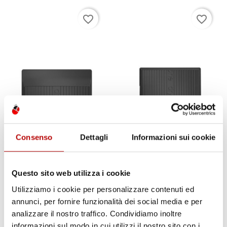
favorite_border
favorite_border
Consenso
Dettagli
Informazioni sui cookie
Questo sito web utilizza i cookie
NON
DISPONIBILE
Utilizziamo i cookie per personalizzare contenuti ed
VASCA BAULE
VASCA BAULE
annunci, per fornire funzionalità dei social media e per
COMPATIBILE CON BMW
COMPATIBILE CON BMW
analizzare il nostro traffico. Condividiamo inoltre
SERIE 2 ACTIVE TOURER
SERIE 2 GRAND TOURER
informazioni sul modo in cui utilizzi il nostro sito con i