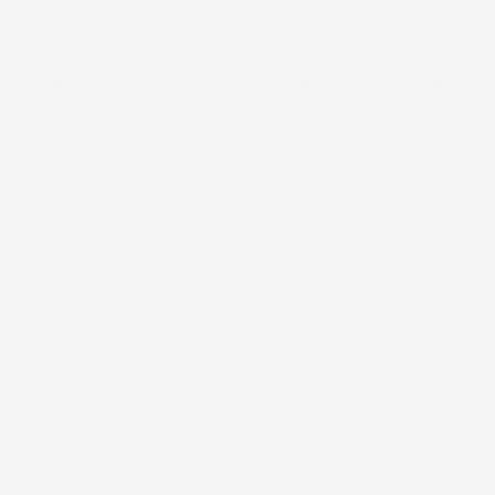
stagionali. Se cerchi prodotti per giardino online, trovi
soluzioni utili per un acquisto comodo e mirato, pensate
per semplificare ogni fase del tuo progetto.
Completa la bordatura con accessori e fissaggi
Per ottenere una bordatura davvero completa, puoi
affiancare alle soluzioni principali componenti pensati per
migliorare stabilità, protezione e finitura finale. Picchetti e
chiodi sono fondamentali quando vuoi fissare con sicurezza
teli, agrotessuti o altri elementi di copertura, perché
aiutano a mantenere tutto in posizione anche in presenza
di vento o utilizzo frequente. I teli in polietilene
impermeabili con occhielli rinforzati offrono un supporto
pratico per coprire materiali e proteggere superfici,
rendendo più ordinata la gestione delle aree operative del
giardino o dell’orto. Se desideri rifinire passaggi e zone di
appoggio, le piastrelle per esterni flessibili e
interconnettibili sono una scelta utile per creare superfici
regolari e facili da organizzare. Scegliendo attrezzi
giardinaggio qualità e accessori adatti alle tue necessità,
migliori la resa pratica del progetto e ottieni anche un
risultato più coerente con le tue decorazioni giardino. Così
ogni elemento contribuisce a un ambiente esterno più
pulito, ordinato e professionale, pronto per essere vissuto