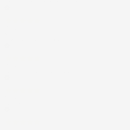
Merce ok e spedizione veloce complimenti.
Acquirente verificato
21 Luglio 2026
Non ho fatto in tempo ad ordinare che già
stavo usando quello che avevo acquistato
Acquirente verificato
17 Luglio 2026
Tutto bene. Venditore da consigliare
Acquirente verificato
15 Luglio 2026
Tutto ok
Acquirente verificato
12 Luglio 2026