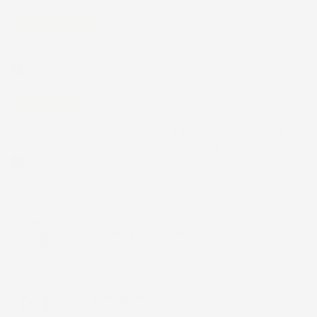
Acquirente verificato
30 Giugno 2026
Ottimo prodotto e spedizione velocissima
Acquirente verificato
28 Giugno 2026
Prodotto abbastanza buono da migliorare la robustezza del
telaio un po' debole per il resto funziona bene al momento.
Acquirente verificato
Chiamaci:
+39 393 803 8255
LUN-VEN 9:00-12:00 / 14:00-17:00
E-mail:
ac@imjglobal.it