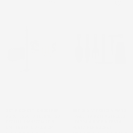
favorite_border
favorite_border
SET PICCHETTI CHIODI PER
SET DI 6 ATTREZZI A MANO
AGROTESSUTO TELONE | 50
| PALETTA X2 | RASTRELLO
PEZZI | LUNGHEZZA: 20,9
| ZAPPA A DOPPIA TESTA |
CM | TESTA: 6,7×3,8 CM |
PUNTA PER BUCHE |