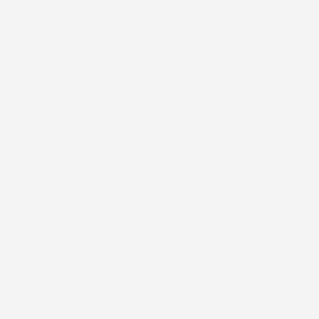
con maggiore comfort.
Eccellente
4,7
/5
43.853
recensioni
Il totale delle recensioni indicate include la somma di:
Recensioni Feedaty
185
Recensioni Ebay
43668
Le nostre recensioni a 4 e 5 stelle.
Clicca qui per leggerle tutte >
Precedente
Successivo
3 Giorni Fa
Spedizione veloce Tappetini top