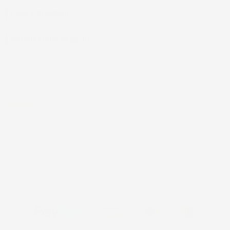
CASA E GIARDINO

INFORMAZIONI NEGOZIO
4,7
/5
43.853
Il totale delle recensioni indicate include la somma di:
Recensioni Feedaty
185
Recensioni Ebay
43668