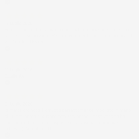
Acquirente verificato
12 Luglio 2026
Prodotti perfetti e di buona qualità. Comunicazione perfetta e
spedizione velocissima. E' stato veramente bello fare acquisti da
voi. Consigliatissimo.
Acquirente verificato
12 Luglio 2026
Eccellente
Acquirente verificato
01 Luglio 2026
la merce ordinata è arrivata perfettamente imballata in meno
di 48 ore, prima di quanto previsto. Anche il post-vendita ha
funzionato ( nel fornire risposte esaustive alle domande
richieste). Complimenti.