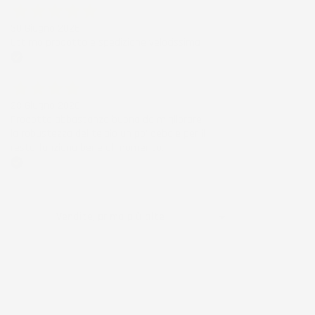
30 Giugno 2026
Ottimo prodotto e spedizione velocissima
Acquirente verificato
28 Giugno 2026
Prodotto abbastanza buono da migliorare
la robustezza del telaio un po' debole per il
resto funziona bene al momento.
Acquirente verificato
Ordina per:

Vendite, prima più alte
Visualizzati 1-8 su 8 articoli