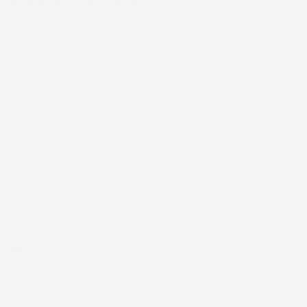
4,7
/5
43.853
recensioni
Il totale delle recensioni indicate include la somma di:
Recensioni Feedaty
185
Recensioni Ebay
43668
Le nostre recensioni a 4 e 5 stelle.
Clicca qui per leggerle tutte >
Precedente
Successivo
3 Giorni Fa
Spedizione veloce Tappetini top
Acquirente verificato
6 Giorni Fa