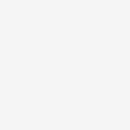
Rendi il tuo spazio esterno più ordinato e curato con le
bordure da giardino: scegli soluzioni pratiche e decorative
per aiuole, vialetti e zone verdi. Scopri ora la categoria su
IMJ Global e individua il prodotto più adatto alle tue
esigenze, così da dare al giardino un aspetto più definito e
funzionale.
Bordure da giardino per definire aiuole e vialetti
Quando vuoi dare una forma precisa ai tuoi spazi esterni, le
bordure da giardino ti aiutano a separare con chiarezza
aiuole, vialetti e zone verdi, migliorando subito l’armonia
visiva dell’insieme. Sono una soluzione pratica per definire il
perimetro delle aree coltivate, contenere terra, corteccia o
ghiaia e ottenere linee pulite che rendono il giardino più
curato e semplice da gestire. Se desideri un risultato
equilibrato tra funzionalità ed estetica, puoi scegliere