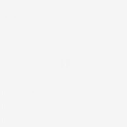
NEWSLETTER
*Accetto i termini di utilizzo generali e la politica sulla
privacy.
Facebook
IL TUO ACCOUNT

LA NOSTRA AZIENDA

ACCESSORI AUTO
