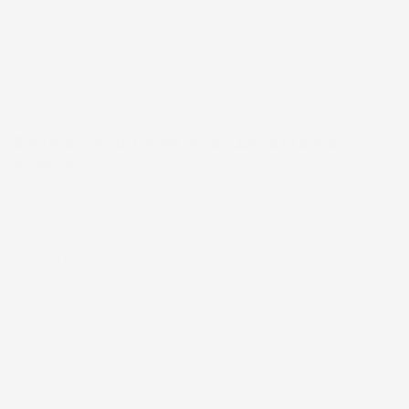
modelli in plastica resistenti e facili da posare, adatti a
percorsi lineari o a forme più morbide. Le tonalità
disponibili, come grigio e marrone, ti permettono di
coordinare meglio l’intervento con prato, pavimentazioni e
arredi. In questo modo le bordure diventano veri accessori
giardino moderni, capaci di valorizzare l’ambiente senza
appesantirlo.
Soluzioni pratiche per organizzare lo spazio
esterno
Per mantenere ogni area esterna ben organizzata, non
basta delimitare gli spazi: serve anche scegliere elementi
che semplifichino la gestione delle superfici e delle
coperture. Le bordure si inseriscono in un sistema più
ampio che ti consente di dare una struttura chiara al
giardino, all’orto o alle zone di passaggio, migliorando la
funzionalità complessiva dell’ambiente. Accanto alle
bordure, puoi utilizzare teli in polietilene impermeabili con
occhielli rinforzati per proteggere materiali e superfici
esposte, mentre picchetti e chiodi aiutano a fissare in
modo stabile agrotessuto e teloni. Questa combinazione ti
permette di lavorare con maggiore precisione, riducendo gli
spostamenti dei materiali e rendendo più ordinati gli spazi