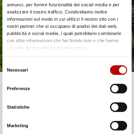
annunci, per fornire funzionalità dei social media e per
Il tuo 5% di benvenuto
analizzare il nostro traffico. Condividiamo inoltre
informazioni sul modo in cui utilizzi il nostro sito con i
è già pronto!
nostri partner che si occupano di analisi dei dati web,
pubblicità e social media, i quali potrebbero combinarle
con altre informazioni che hai fornito loro o che hanno
TELO COPERTURA
SET PICCHETTI CHIODI PER
raccolto dal tuo utilizzo dei loro servizi.
POLIETILENE
AGROTESSUTO TELONE | 50
IMPERMEABILE 120G/M²
PEZZI | LUNGHEZZA: 12,5
CON OCCHIELLI Ø12MM
CM | TESTA: 4,4×3,7 CM |
Selezione
RINFORZATI
PER GIARDINO ORTO
Necessari
del
consenso
Prezzo
Prezzo
14,66 €
-
115,12 €
13,93 €
Unisciti alla nostra community e ricevi in anteprima
Preferenze
offerte esclusive, novità e consigli!
favorite_border
favorite_border
Statistiche
Email
Marketing