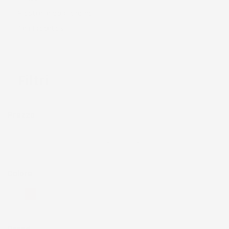
Piastrelle da giardino
Teli Protettivi
Filtri
Prezzo
16,00 € - 41,00 €
Colore