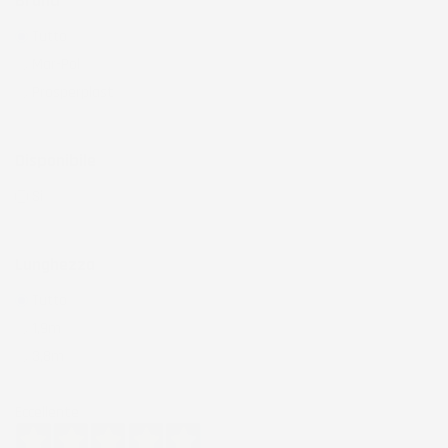
Brand
Tutto
Mar-Pol
(1)
Prosperplast
(4)
Disponibile
Si
(3)
Lunghezza
Tutto
1,9m
(1)
3,8m
(1)
Eccellente