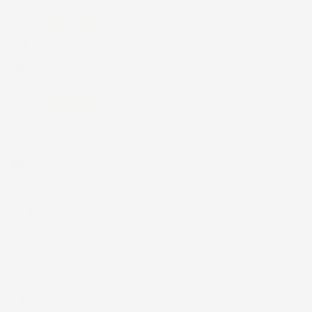
Acquirente verificato
6 Giorni Fa
Merce ok e spedizione veloce complimenti.
Acquirente verificato
21 Luglio 2026
Non ho fatto in tempo ad ordinare che già stavo usando quello
che avevo acquistato
Acquirente verificato
17 Luglio 2026
Tutto bene. Venditore da consigliare
Acquirente verificato
15 Luglio 2026
Tutto ok