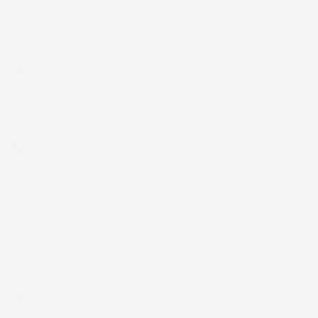
Prodotti perfetti e di buona qualità.
Comunicazione perfetta e spedizione
velocissima. E' stato veramente bello fare
acquisti da voi. Consigliatissimo.
Acquirente verificato
12 Luglio 2026
Eccellente
Acquirente verificato
01 Luglio 2026
la merce ordinata è arrivata
perfettamente imballata in meno di 48
ore, prima di quanto previsto. Anche il
post-vendita ha funzionato ( nel fornire
risposte esaustive alle domande richieste).
Complimenti.
Acquirente verificato