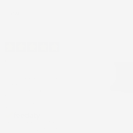
Ordina per:
JAZZ
Eccellente
4,7
/5
43.853
recensioni
Il totale delle recensioni indicate include la
somma di:
Recensioni Feedaty
185
Recensioni Ebay
43668
Le nostre recensioni a 4 e 5 stelle.
NON
DISPONIBILE
Clicca qui per leggerle tutte >