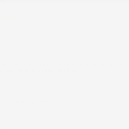
mo.
ificato
6
ificato
6
nata è arrivata perfettamente imballata in meno di 48 ore, prima di q
stive alle domande richieste). Complimenti.
ificato
26
to e spedizione velocissima
ificato
26