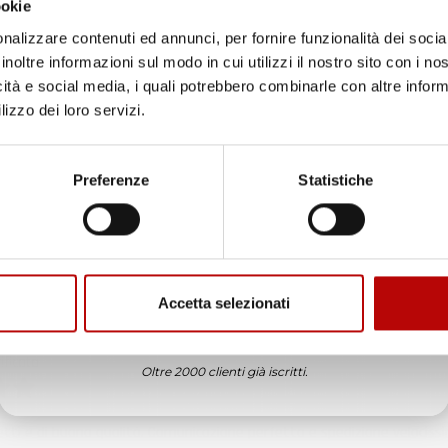
ookie
ificato
nalizzare contenuti ed annunci, per fornire funzionalità dei socia
inoltre informazioni sul modo in cui utilizzi il nostro sito con i n
6
icità e social media, i quali potrebbero combinarle con altre inform
in tempo ad ordinare che già stavo usando quello che avevo acquista
lizzo dei loro servizi.
Unisciti alla nostra community e ricevi in anteprima
ificato
offerte esclusive, novità e consigli!
Preferenze
Statistiche
6
enditore da consigliare
Email
ificato
6
Accetta selezionati
ATTIVA LO SCONTO!
ificato
Oltre 2000 clienti già iscritti.
6
etti e di buona qualità. Comunicazione perfetta e spedizione velocissi