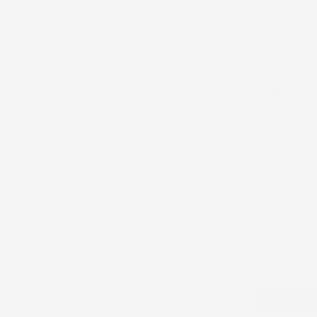
Precedente
Successivo
VASCA BAULE
HONDA JAZZ I
MISURA IN G
3 Giorni Fa
Spedizione veloce Tappetini top
Hatchback
Acquirente verificato
Prezzo
37,97 €
6 Giorni Fa
Merce ok e spedizione veloce complimenti.
Acquirente verificato
21 Luglio 2026
Non ho fatto in tempo ad ordinare che già
stavo usando quello che avevo acquistato
Acquirente verificato
Eccellente
17 Luglio 2026
Tutto bene. Venditore da consigliare