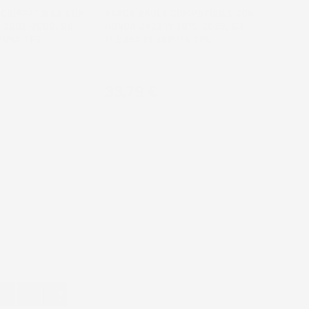
 COMPATIBILE CON
VASCA BAULE COMPATIBILE CON
I 2002-2008, SU
HONDA JAZZ IV 2015-2020, SU
OMMA TPE
MISURA IN GOMMA TPE
Hatchback
Prezzo
33,79 €