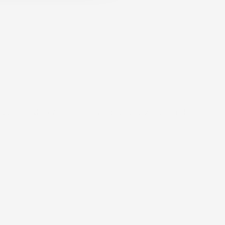
uanto previsto. Anche il post-vendita ha funzionato ( nel fornire