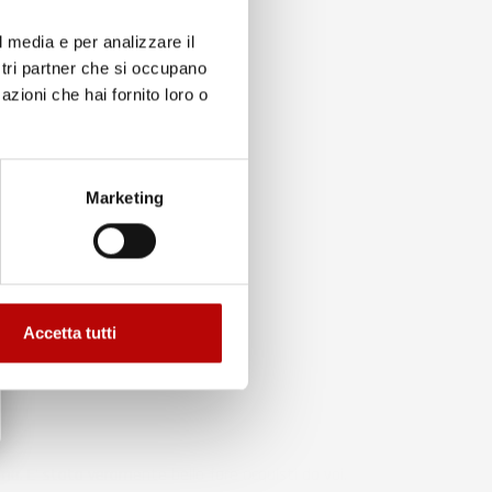
l media e per analizzare il
ostri partner che si occupano
azioni che hai fornito loro o
to
Marketing
Accetta tutti
ma. E' stato veramente bello fare acquisti da voi.