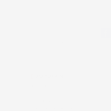
r il resto funziona bene al momento.
tilizzo generali e la politica sulla privacy.
CASA E GIARDINO
ATOMIZZATORI
DECESPUGLIATORI A SCOPPIO
OFFICINA E ATTREZZI
POMPE D'ACQUA E CARBURANTI