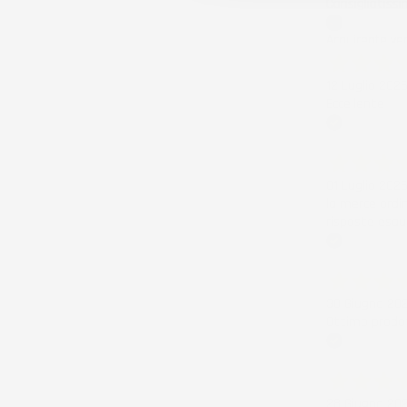
Consigliatissi
Acquirente ver
12 Luglio 202
Eccellente
Acquirente ver
01 Luglio 202
la merce ordi
risposte esau
Acquirente ver
30 Giugno 20
Ottimo prodot
Acquirente ver
28 Giugno 20