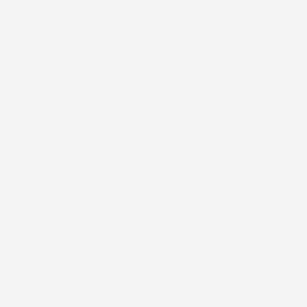
Prodotto abba
Acquirente ver
Chiamaci:
+39 393 803 8255
E-mail:
ac@im
LUN-VEN 9:00-12:00 / 14:00-17:00
IL TUO ACCOUNT
LA NOSTRA
INFORMAZIONI PERSONALI
SU DI NOI - IMJ
RESTITUZIONE PRODOTTO
TERMINI D'USO E
ORDINI
PRIVACY POLICY
NOTE DI CREDITO
SPEDIZIONE