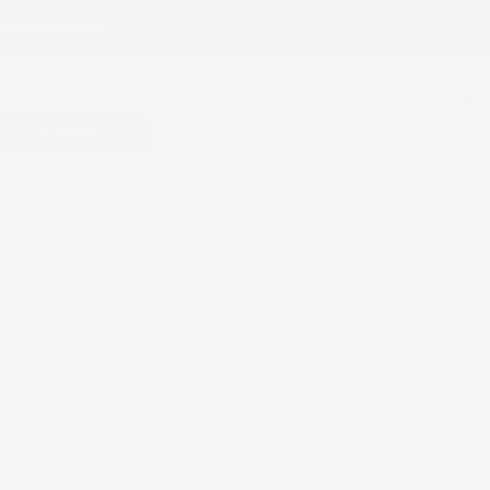
mpre Gratuita !
0
CERCA
ACCEDI
CARRELLO
SSORI AUTO
KNOWLEDGE BASE