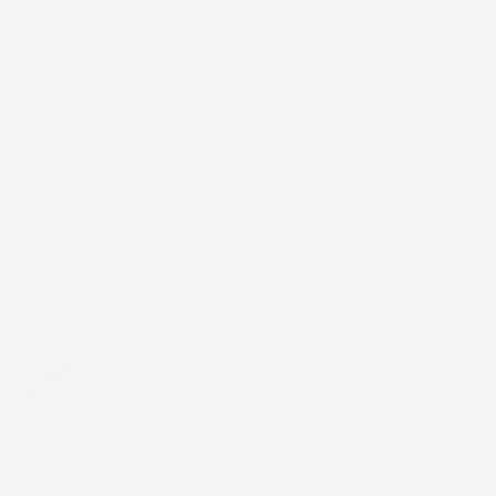
INDIRIZZI
COOKIE POLICY
BUONI
CONTATTO - CO
LE TUE NOTIFICHE DI STOCK
PIATTAFORMA 
BLOG
INFORMAZIONI NEGOZIO
IMJ Global srl
Zona ind.le Belvedere ING 5 SNC
53034 Colle di val d'Elsa
Siena
Italia
Chiamaci:
+39 393 803 8255
Scrivici a:
ac@imjglobal.it
4,7
/5
43.853