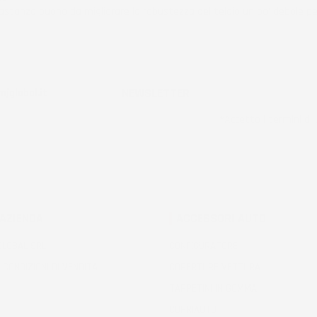
stanza buono da migliorare la robustezza del telaio un po' debole pe
ificato
NEWSLETTER
jglobal.it
*Accetto i termini di u
 AZIENDA
ACCESSORI AUTO
 GLOBAL SRL
CONFIGURATORE
 CONDIZIONI DI VENDITA
COPERTURE VETTURA
TAPPETINI IN GOMMA
COPRIAUTO