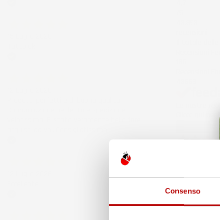
4,7
Acquirente verificato
/5
43.853
recensioni
15 Luglio 2026
Il totale dell
Tutto ok
Recensioni F
185
Acquirente verificato
Recensioni Eb
43668
12 Luglio 2026
Prodotti perfetti e di buona qualità.
Le nostre rece
Comunicazione perfetta e spedizione
Clicca qui per
velocissima. E' stato veramente bello fare
Precedente
acquisti da voi. Consigliatissimo.
Acquirente verificato
3 Giorni Fa
Spedizione ve
12 Luglio 2026
Acquirente ver
Eccellente
Consenso
Acquirente verificato
6 Giorni Fa
Merce ok e sp