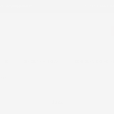
ail:
ac@imjglobal.it
La Spedizione è se
RDINO
OFFICINA E ATTREZZI
CONFIGURATORE ACCE
Jazz
Jazz