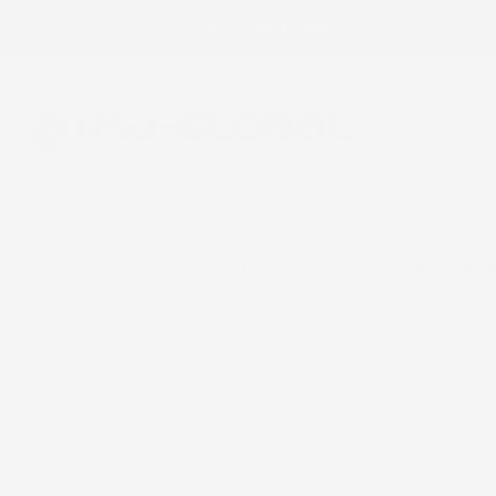
Chiamaci:
+39 393 803 8255
E-m
ACCESSORI AUTO
CASA E GIA
Home
Accessori Auto
Vasche baule
Dryzone
Honda