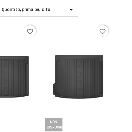

Quantità, prima più alta
favorite_border
favorite_border
NON
DISPONIBILE