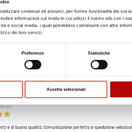
ookie
ificato
nalizzare contenuti ed annunci, per fornire funzionalità dei socia
inoltre informazioni sul modo in cui utilizzi il nostro sito con i n
6
icità e social media, i quali potrebbero combinarle con altre inform
in tempo ad ordinare che già stavo usando quello che avevo acquista
lizzo dei loro servizi.
ificato
Preferenze
Statistiche
6
enditore da consigliare
ificato
6
Accetta selezionati
ificato
6
etti e di buona qualità. Comunicazione perfetta e spedizione velocissi