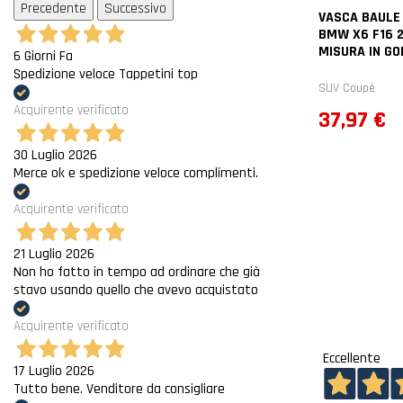
Precedente
Successivo
VASCA BAULE
BMW X6 F16 2
MISURA IN G
6 Giorni Fa
Spedizione veloce Tappetini top
SUV Coupé
Acquirente verificato
Prezzo
37,97 €
30 Luglio 2026
Merce ok e spedizione veloce complimenti.
Acquirente verificato
21 Luglio 2026
Non ho fatto in tempo ad ordinare che già
stavo usando quello che avevo acquistato
Acquirente verificato
Eccellente
17 Luglio 2026
Tutto bene. Venditore da consigliare