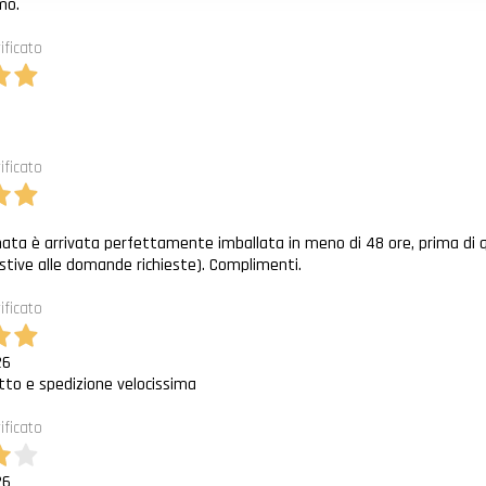
mo.
ificato
6
ificato
6
nata è arrivata perfettamente imballata in meno di 48 ore, prima di q
stive alle domande richieste). Complimenti.
ificato
26
to e spedizione velocissima
ificato
26