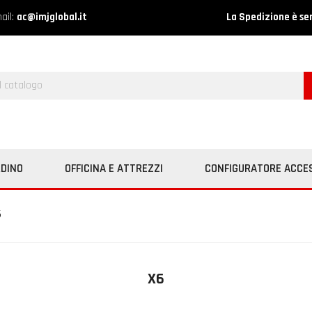
ail:
ac@imjglobal.it
La Spedizione è se
RDINO
OFFICINA E ATTREZZI
CONFIGURATORE ACCE
6
X6