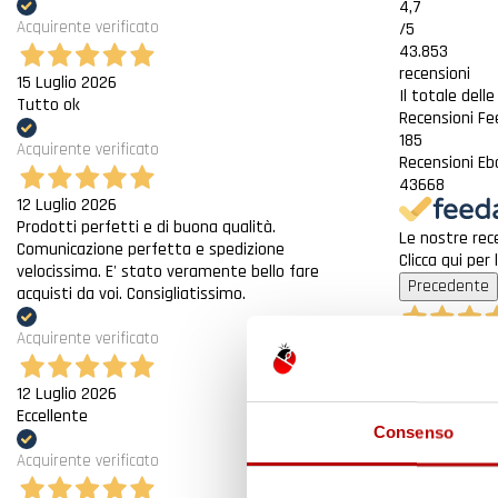
4,7
Acquirente verificato
/5
43.853
recensioni
15 Luglio 2026
Il totale dell
Tutto ok
Recensioni F
185
Acquirente verificato
Recensioni Eb
43668
12 Luglio 2026
Prodotti perfetti e di buona qualità.
Le nostre rece
Comunicazione perfetta e spedizione
Clicca qui per
velocissima. E' stato veramente bello fare
Precedente
acquisti da voi. Consigliatissimo.
Acquirente verificato
6 Giorni Fa
Spedizione ve
12 Luglio 2026
Acquirente ver
Eccellente
Consenso
Acquirente verificato
30 Luglio 202
Merce ok e sp