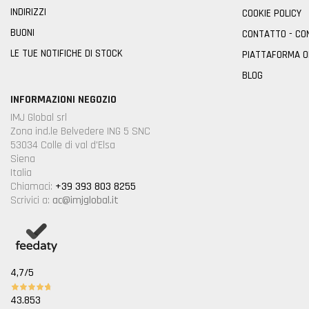
INDIRIZZI
COOKIE POLICY
BUONI
CONTATTO - CO
LE TUE NOTIFICHE DI STOCK
PIATTAFORMA 
BLOG
INFORMAZIONI NEGOZIO
IMJ Global srl
Zona ind.le Belvedere ING 5 SNC
53034 Colle di val d'Elsa
Siena
Italia
Chiamaci:
+39 393 803 8255
Scrivici a:
ac@imjglobal.it
4,7
/5
43.853