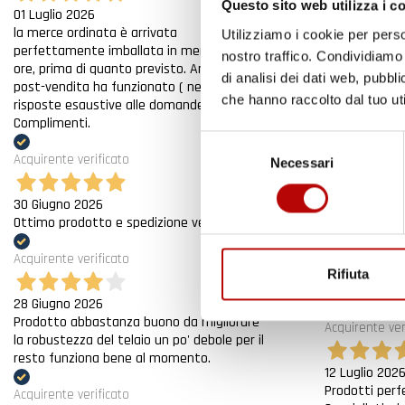
Questo sito web utilizza i c
01 Luglio 2026
Acquirente ver
la merce ordinata è arrivata
Utilizziamo i cookie per perso
perfettamente imballata in meno di 48
nostro traffico. Condividiamo 
ore, prima di quanto previsto. Anche il
21 Luglio 202
di analisi dei dati web, pubbl
post-vendita ha funzionato ( nel fornire
Non ho fatto 
che hanno raccolto dal tuo uti
risposte esaustive alle domande richieste).
Complimenti.
Acquirente ver
Selezione
Acquirente verificato
Necessari
del
17 Luglio 202
consenso
Tutto bene. V
30 Giugno 2026
Ottimo prodotto e spedizione velocissima
Acquirente ver
Acquirente verificato
15 Luglio 202
Rifiuta
Tutto ok
28 Giugno 2026
Prodotto abbastanza buono da migliorare
Acquirente ver
la robustezza del telaio un po' debole per il
resto funziona bene al momento.
12 Luglio 202
Prodotti perf
Acquirente verificato