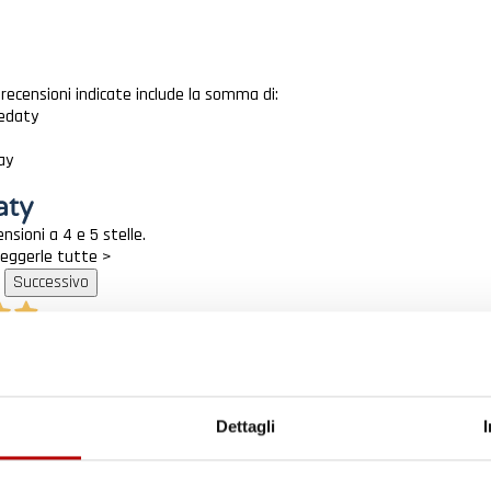
e recensioni indicate include la somma di:
eedaty
ay
nsioni a 4 e 5 stelle.
 leggerle tutte >
Successivo
loce Tappetini top
ificato
Dettagli
6
edizione veloce complimenti.