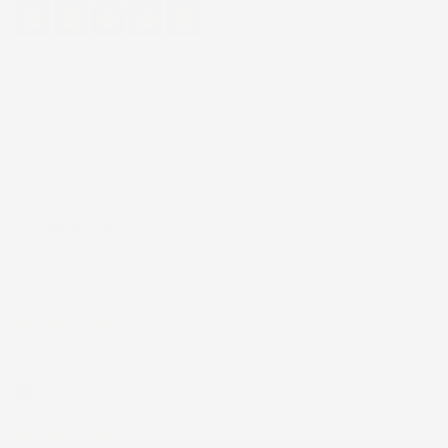
4,7
/5
43.853
recensioni
Il totale delle recensioni indicate include la somma di:
Recensioni Feedaty
185
Recensioni Ebay
43668
Le nostre recensioni a 4 e 5 stelle.
Clicca qui per leggerle tutte >
Precedente
Successivo
4 Giorni Fa
Spedizione veloce Tappetini top
Acquirente verificato