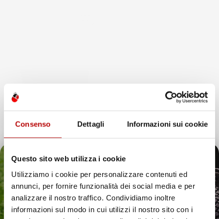
favorite_border
Consenso
Dettagli
Informazioni sui cookie
Questo sito web utilizza i cookie
NON
Utilizziamo i cookie per personalizzare contenuti ed
DISPONIBILE
annunci, per fornire funzionalità dei social media e per
VASCA BAULE
Il tuo 5% di benvenuto
analizzare il nostro traffico. Condividiamo inoltre
COMPATIBILE CON DACIA
informazioni sul modo in cui utilizzi il nostro sito con i
SPRING DAL 2021 IN POI, SU