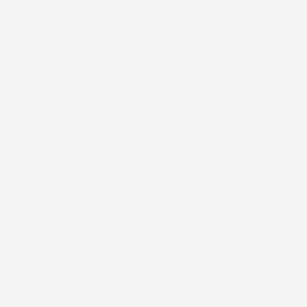
7 Giorni Fa
Merce ok e spedizione veloce complimenti.
Acquirente verificato
21 Luglio 2026
Non ho fatto in tempo ad ordinare che già
stavo usando quello che avevo acquistato
Acquirente verificato
17 Luglio 2026
Tutto bene. Venditore da consigliare
Acquirente verificato
15 Luglio 2026
Tutto ok
Acquirente verificato