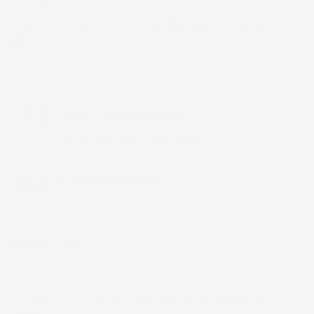
28 Giugno 2026
Prodotto abbastanza buono da migliorare la robustezza del
telaio un po' debole per il resto funziona bene al momento.
Acquirente verificato
Chiamaci:
+39 393 803 8255
LUN-VEN 9:00-12:00 / 14:00-17:00
E-mail:
ac@imjglobal.it
NEWSLETTER
*Accetto i termini di utilizzo generali e la politica sulla