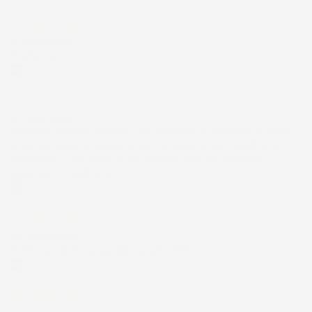
Acquirente verificato
12 Luglio 2026
Eccellente
Acquirente verificato
01 Luglio 2026
la merce ordinata è arrivata perfettamente imballata in meno
di 48 ore, prima di quanto previsto. Anche il post-vendita ha
funzionato ( nel fornire risposte esaustive alle domande
richieste). Complimenti.
Acquirente verificato
30 Giugno 2026
Ottimo prodotto e spedizione velocissima
Acquirente verificato