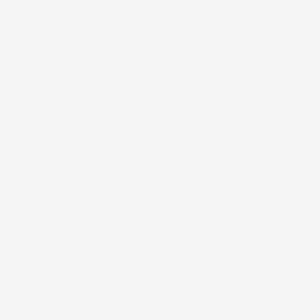
21 Luglio 2026
Non ho fatto in tempo ad ordinare che già stavo usando quello
che avevo acquistato
Acquirente verificato
17 Luglio 2026
Tutto bene. Venditore da consigliare
Acquirente verificato
15 Luglio 2026
Tutto ok
Acquirente verificato
12 Luglio 2026
Prodotti perfetti e di buona qualità. Comunicazione perfetta e
spedizione velocissima. E' stato veramente bello fare acquisti da
voi. Consigliatissimo.