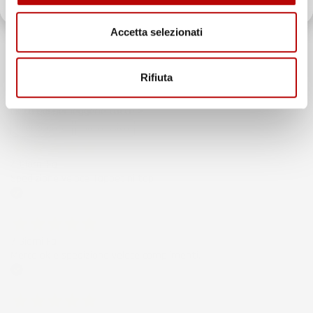
Il totale delle recensioni indicate include la somma di:
Recensioni Feedaty
Accetta selezionati
185
Recensioni Ebay
43668
Rifiuta
Le nostre recensioni a 4 e 5 stelle.
Clicca qui per leggerle tutte >
Precedente
Successivo
4 Giorni Fa
Spedizione veloce Tappetini top
Acquirente verificato
7 Giorni Fa
Merce ok e spedizione veloce complimenti.
Acquirente verificato