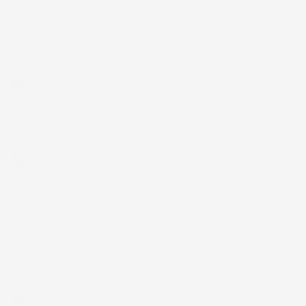
12 Luglio 2026
Prodotti perfetti e di buona qualità.
Comunicazione perfetta e spedizione
velocissima. E' stato veramente bello fare
acquisti da voi. Consigliatissimo.
Acquirente verificato
12 Luglio 2026
Eccellente
Acquirente verificato
01 Luglio 2026
la merce ordinata è arrivata
perfettamente imballata in meno di 48
ore, prima di quanto previsto. Anche il
post-vendita ha funzionato ( nel fornire
risposte esaustive alle domande richieste).
Complimenti.