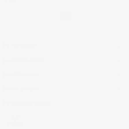
privacy.
Facebook
IL TUO ACCOUNT

LA NOSTRA AZIENDA

ACCESSORI AUTO

CASA E GIARDINO

INFORMAZIONI NEGOZIO