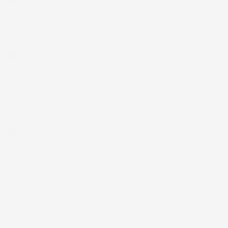
Acquirente verificato
30 Giugno 2026
Ottimo prodotto e spedizione velocissima
Acquirente verificato
28 Giugno 2026
Prodotto abbastanza buono da migliorare
la robustezza del telaio un po' debole per il
resto funziona bene al momento.
Acquirente verificato
Ordina per:

Quantità, prima più alta
Visualizzati 1-1 su 1 articoli