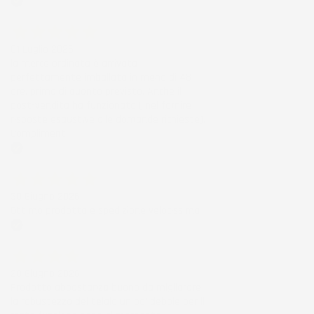
Acquirente verificato
01 Luglio 2026
la merce ordinata è arrivata
perfettamente imballata in meno di 48
ore, prima di quanto previsto. Anche il
post-vendita ha funzionato ( nel fornire
risposte esaustive alle domande richieste).
Complimenti.
Acquirente verificato
30 Giugno 2026
Ottimo prodotto e spedizione velocissima
Acquirente verificato
28 Giugno 2026
Prodotto abbastanza buono da migliorare
la robustezza del telaio un po' debole per il