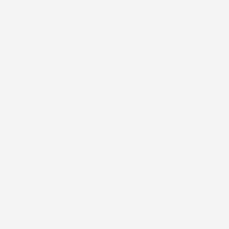
misura
Dal 2015, IMJ GLOBAL offre prodotti di alta qualità per migliorare la
vita quotidiana e i viaggi dei clienti. Siamo specializzati nella
vendita di articoli innovativi in plastica, tra cui i nostri tappetini in
gomma per auto su misura, disponibili per oltre 600 modelli di
veicoli.
Protezione e design
I nostri tappetini non solo proteggono gli interni dell’auto da
sporco e usura, ma aggiungono eleganza. Sono progettati con
materiali di alta qualità per garantire una lunga durata e una
perfetta adattabilità. Siamo particolarmente specializzati in
tappetini per Fiat Panda e Lancia Ypsilon, ma offriamo anche
soluzioni per altre marche.
Qualità e innovazione
I tappetini in gomma per auto su misura di IMJ GLOBAL si
distinguono per la qualità della lavorazione e le soluzioni
tecnologiche innovative, offrendo protezione e comfort. Facili da
pulire, rendono semplice mantenere l'ordine nell'auto.
Scopri la nostra offerta
Esplora la nostra gamma di tappetini in gomma per auto su
misura e altri accessori per auto e casa, e goditi comfort e stile in
ogni viaggio. Proteggi la tua auto oggi stesso ordinando i nostri
tappetini su misura.
Vendi anche
coperture per auto
!