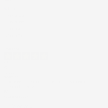
Bordo
Tutto
Fino a 1,5cm
(1145)
Fino a 3cm
(43)
Fino a 4cm
(654)
Fino a 7cm
(765)
Eccellente
4,7
/5
43.853
recensioni
Il totale delle recensioni indicate include la somma di:
Recensioni Feedaty
185
Recensioni Ebay
43668