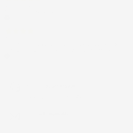
30 Giugno 2026
Ottimo prodotto e spedizione velocissima
Acquirente verificato
28 Giugno 2026
Prodotto abbastanza buono da migliorare la robustezza del
telaio un po' debole per il resto funziona bene al momento.
Acquirente verificato
Chiamaci:
+39 393 803 8255
LUN-VEN 9:00-12:00 / 14:00-17:00
E-mail:
ac@imjglobal.it