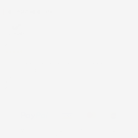
INFORMAZIONI NEGOZIO
4,7
/5
43.853
Il totale delle recensioni indicate include la somma di:
Recensioni Feedaty
185
Recensioni Ebay
43668
© 2024 IMJ Global. Partita IVA: IT01544750522 N. Iscr. REA SI-
2102721 Capitale Sociale: €10.000 I.V.