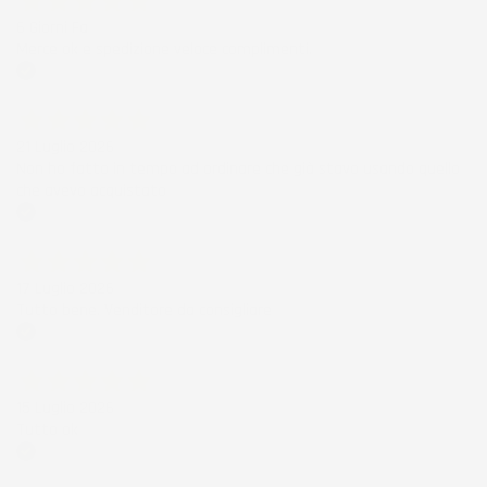
6 Giorni Fa
Merce ok e spedizione veloce complimenti.
Acquirente verificato
21 Luglio 2026
Non ho fatto in tempo ad ordinare che già stavo usando quello
che avevo acquistato
Acquirente verificato
17 Luglio 2026
Tutto bene. Venditore da consigliare
Acquirente verificato
15 Luglio 2026
Tutto ok
Acquirente verificato