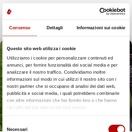
MISURA IN GOMMA TPE
MISURA IN GOMMA TPE
Hatchback
Crossover
Prezzo
Prezzo
104,79 €
104,79 €
Consenso
Dettagli
Informazioni sui cookie
1
voti
favorite_border
favorite_border
Questo sito web utilizza i cookie
Utilizziamo i cookie per personalizzare contenuti ed
annunci, per fornire funzionalità dei social media e per
Il tuo 5% di benvenuto
analizzare il nostro traffico. Condividiamo inoltre
informazioni sul modo in cui utilizzi il nostro sito con i
è già pronto!
nostri partner che si occupano di analisi dei dati web,
pubblicità e social media, i quali potrebbero combinarle
con altre informazioni che hai fornito loro o che hanno
raccolto dal tuo utilizzo dei loro servizi.
Selezione
Necessari
del