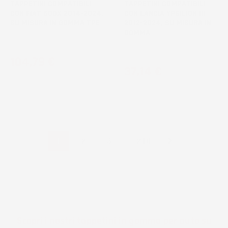
TAPPETINI COMPATIBILI
TAPPETINI COMPATIBILI
CON FIAT 500X 2014-2024,
CON LANCIA YPSILION III
SU MISURA IN GOMMA TPE
2012-2024, SU MISURA IN
GOMMA
Crossover
Hatchback
Prezzo
104,79 €
Prezzo
37,14 €

…
1
2
3
210
Scopri i nostri tappetini in gomma per auto su