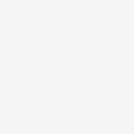
Le nostre recensioni a 4 e 5 stelle.
Clicca qui per leggerle tutte >
Precedente
Successivo
4 Giorni Fa
Spedizione veloce Tappetini top
Acquirente verificato
6 Giorni Fa
Merce ok e spedizione veloce complimenti.
Acquirente verificato
21 Luglio 2026
Non ho fatto in tempo ad ordinare che già
stavo usando quello che avevo acquistato
Acquirente verificato