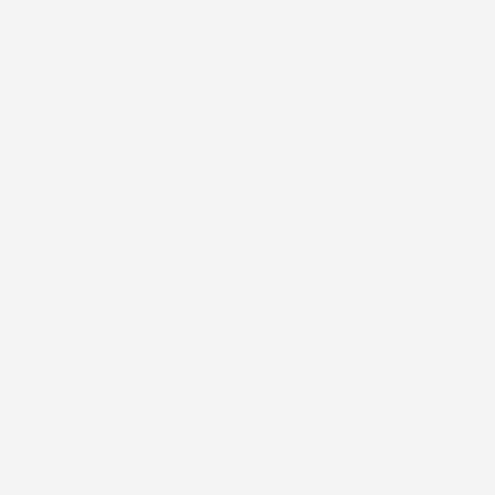
Brand
Tutto
ElToro
(955)
Geyer & Hosaja
(194)
no. 77
(654)
ProLine
(765)
SPARTLine
(43)
Disponibile
Si
(1571)