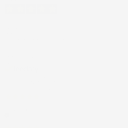
Eccellente
4,7
/5
43.853
recensioni
Il totale delle recensioni indicate include la somma di:
Recensioni Feedaty
185
Recensioni Ebay
43668
Le nostre recensioni a 4 e 5 stelle.
Clicca qui per leggerle tutte >
Precedente
Successivo
4 Giorni Fa
Spedizione veloce Tappetini top
Acquirente verificato