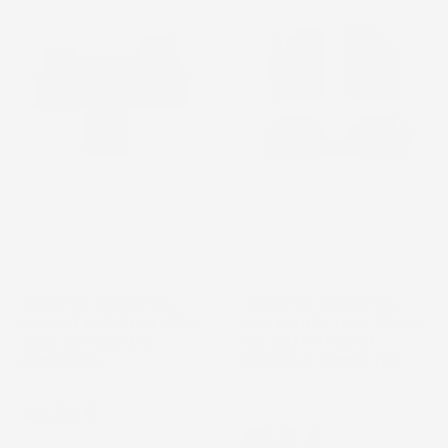
TAPPETINI COMPATIBILI
TAPPETINI COMPATIBILI
CON FIAT DUCATO III 2006-
CON TOYOTA YARIS CROSS
2020, SU MISURA IN
DAL 2021 IN POI, SU
GOMMA TPE
MISURA IN GOMMA TPE
Crossover
Prezzo
40,22 €
Prezzo
55,22 €