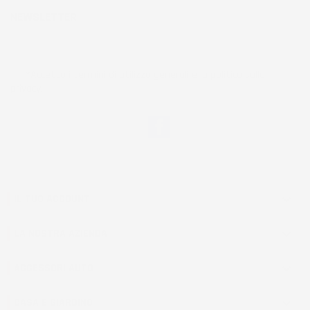
NEWSLETTER
*Accetto i termini di utilizzo generali e la politica sulla
privacy.
Facebook
IL TUO ACCOUNT

LA NOSTRA AZIENDA

ACCESSORI AUTO

CASA E GIARDINO
