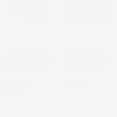
TAPPETINI COMPATIBILI
TAPPETINI COMPATIBILI
CON FIAT PANDA III HYBRID
CON FIAT PANDA II 2003-
DAL 2020 IN POI, SU
2012, SU MISURA IN
MISURA IN GOMMA TPE
GOMMA TPE
Hatchback
Prezzo
43,26 €
Prezzo
55,22 €
3
voti
1
voti
favorite_border
favorite_border