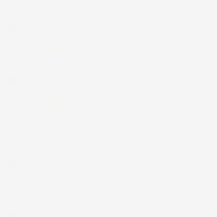
17 Luglio 2026
Tutto bene. Venditore da consigliare
Acquirente verificato
15 Luglio 2026
Tutto ok
Acquirente verificato
12 Luglio 2026
Prodotti perfetti e di buona qualità.
Comunicazione perfetta e spedizione
velocissima. E' stato veramente bello fare
acquisti da voi. Consigliatissimo.
Acquirente verificato
12 Luglio 2026
Eccellente