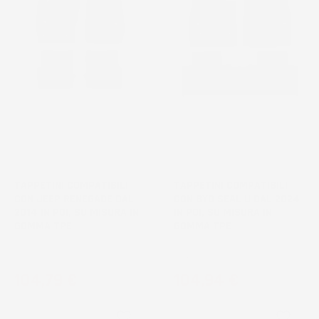
TAPPETINI COMPATIBILI
TAPPETINI COMPATIBILI
CON JEEP RENEGADE DAL
CON BYD SEAL U DAL 2024
2014 IN POI, SU MISURA IN
IN POI, SU MISURA IN
GOMMA TPE
GOMMA TPE
SUV
SUV
Prezzo
Prezzo
104,79 €
104,94 €
favorite_border
favorite_border