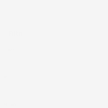

Trattori
Universali
Filtri
Prezzo
20,00 € - 116,00 €
Marca
Modello