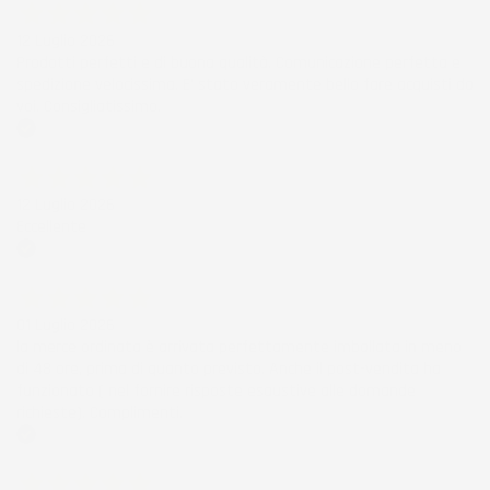
12 Luglio 2026
Prodotti perfetti e di buona qualità. Comunicazione perfetta e
spedizione velocissima. E' stato veramente bello fare acquisti da
voi. Consigliatissimo.
Acquirente verificato
12 Luglio 2026
Eccellente
Acquirente verificato
01 Luglio 2026
la merce ordinata è arrivata perfettamente imballata in meno
di 48 ore, prima di quanto previsto. Anche il post-vendita ha
funzionato ( nel fornire risposte esaustive alle domande
richieste). Complimenti.
Acquirente verificato