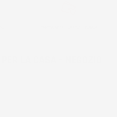
SO !
EMISSIONE FATTURA ELETTRONICA
IORNI!
PER LE AZIENDE
 PER LA CASA – NEGOZIO