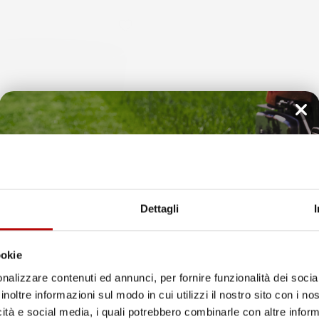
favorite_border
Il tuo 5% di benvenuto
è già pronto!
Dettagli
ookie
nalizzare contenuti ed annunci, per fornire funzionalità dei socia
RI PIANTE RATO ROUND |
VASO PER FIORI PIANTE LOFLY 
ORATIVO | IN PLASTICA | DA
RETTANGOLARE | DECORATIVO | 
inoltre informazioni sul modo in cui utilizzi il nostro sito con i n
RNO | DESIGN MODERNO
27,7X57,8X22,4 CM | DA INTER
icità e social media, i quali potrebbero combinarle con altre inform