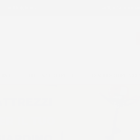
ail:
ac@imjglobal.it
La Spedizione è se
RDINO
OFFICINA E ATTREZZI
CONFIGURATORE ACCE