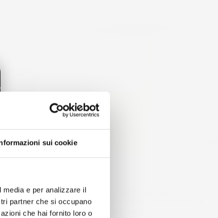
favorite_border
favorite_border
Informazioni sui cookie
l media e per analizzare il
CASE |
VASO PER FIORI PIANTE URBI SQUARE |
IN PLASTICA |
QUADRATO | DECORATIVO | IN PLASTICA | DA
ostri partner che si occupano
NO ESTERNO |
INTERNO ESTERNO | DESIGN MODERNO
azioni che hai fornito loro o