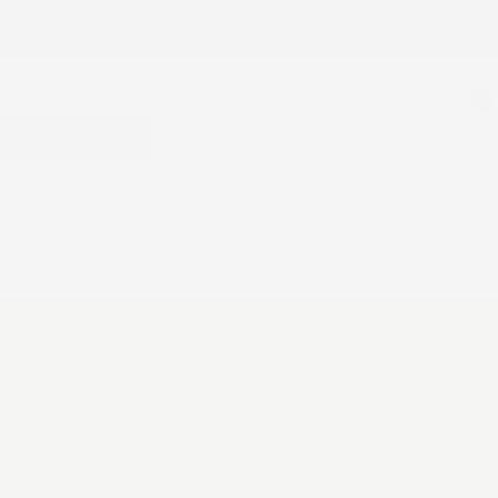
mpre Gratuita !
0
CERCA
ACCEDI
CARRELLO
SSORI AUTO
KNOWLEDGE BASE
Successivo