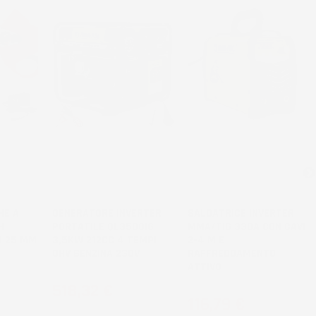
HE A
GENERATORE INVERTER
SALDATRICE INVERTER
H
PORTATILE QL3500IG
MMA/TIG 330A CON CAVI
O 25 MM
3,5KW 212CC 4 TEMPI
2-4 M E
OHV BENZINA 230V
RAFFREDDAMENTO
ATTIVO
Prezzo
518,32 €
Prezzo
116,79 €