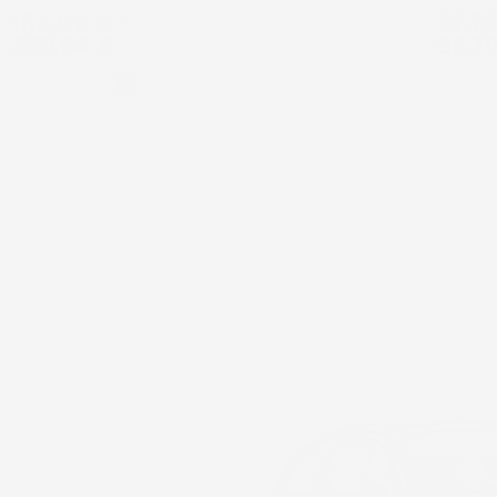
Prezzo
Prez
164,02 €
-
27,79
399,64 €
96,7
Grigio
Nero