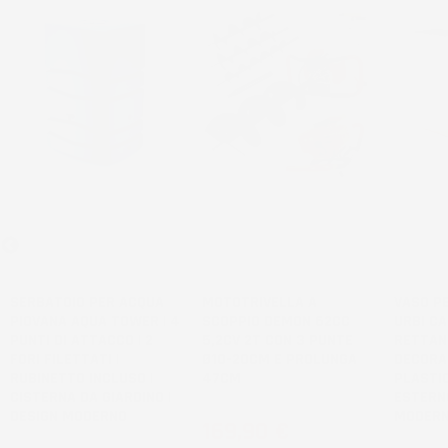
NON
DISPONIBILE
SERBATOIO PER ACQUA
MOTOTRIVELLA A
VASO PE
PIOVANA AQUA TOWER | 4
SCOPPIO DEMON 62CC
URBI CA
PUNTI DI ATTACCO | 2
5,2CV 2T CON 3 PUNTE
RETTAN
FORI FILETTATI |
Ø10-20CM E PROLUNGA
DECORAT
RUBINETTO INCLUSO |
47CM
PLASTIC
CISTERNA DA GIARDINO |
ESTERNO
DESIGN MODERNO
MODER
Prezzo
169,90 €