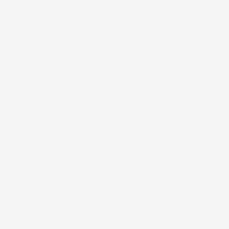
Chiamaci:
+39 393 803 8255
E-m
ACCESSORI AUTO
CASA E GIA
Precedente
