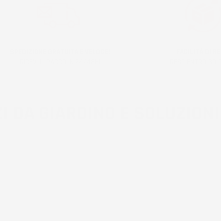
SPEDIZIONE GRATUITA E VELOCE!
FACILITÀ DI RE
RICEVI IL PACCO IN 24/48H!
RESO ENTRO 30 G
I DA GIARDINO E SOLUZIONI