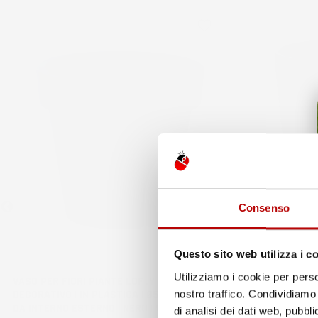
favorite_border
Consenso
Questo sito web utilizza i c
Utilizziamo i cookie per perso
VASO PER FIORI PIANTE LOFLY | ROTONDO |
VASO PER FIO
DECORATIVO | IN PLASTICA | Ø58,2X52,3 CM |
ROTONDO | DEC
nostro traffico. Condividiamo 
DA INTERNO ESTERNO | NERO | VOLUME 54,7
INTERNO ESTE
di analisi dei dati web, pubbl