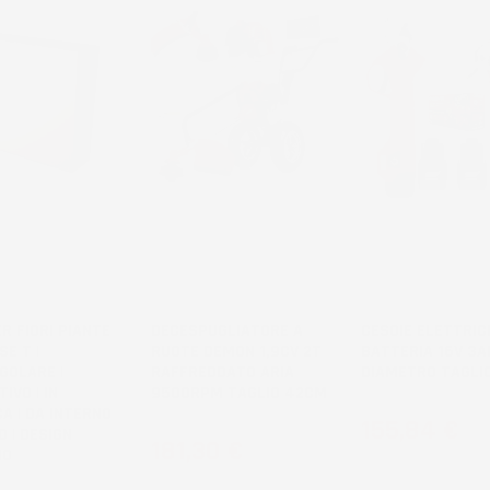
R FIORI PIANTE
DECESPUGLIATORE A
CESOIE ELETTRIC
SE T |
RUOTE DEMON 1,9CV 2T
BATTERIA 16V 3A
GOLARE |
RAFFREDDATO ARIA
DIAMETRO TAGLI
IVO | IN
9500RPM TAGLIO 42CM
A | DA INTERNO
Prezzo
155,84 €
 | DESIGN
Prezzo
181,30 €
NO