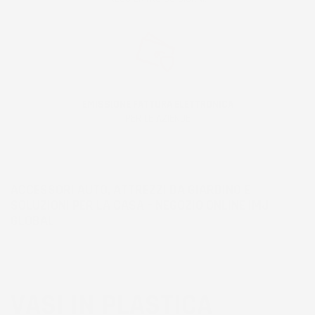
EMISSIONE FATTURA ELETTRONICA
PER LE AZIENDE
ACCESSORI AUTO, ATTREZZI DA GIARDINO E
SOLUZIONI PER LA CASA – NEGOZIO ONLINE IMJ
GLOBAL
VASI IN PLASTICA