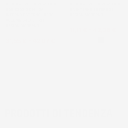
DECORATIVO | IN PLASTICA |
DECORATIVO | IN PLASTICA |
Ø58,2X52,3 CM | DA
DA INTERNO ESTERNO |
INTERNO ESTERNO | NERO |
DESIGN MODERNO
VOLUME 54,7 LITRI |
DESIGN MODERNO
Prezzo
11,11 €
-
42,08 €
Prezzo
31,55 €
-
42,07 €
Bianco
Nero
PRODOTTI DI TENDENZA
3
voti