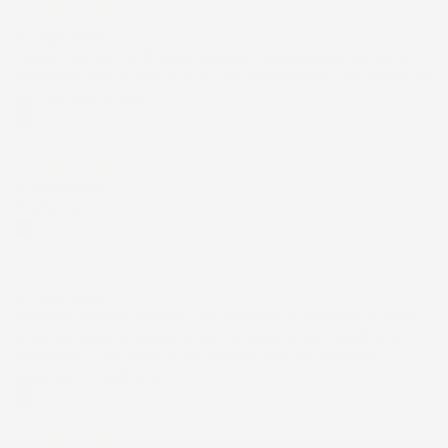
12 Luglio 2026
Prodotti perfetti e di buona qualità. Comunicazione perfetta e
spedizione velocissima. E' stato veramente bello fare acquisti da
voi. Consigliatissimo.
Acquirente verificato
12 Luglio 2026
Eccellente
Acquirente verificato
01 Luglio 2026
la merce ordinata è arrivata perfettamente imballata in meno
di 48 ore, prima di quanto previsto. Anche il post-vendita ha
funzionato ( nel fornire risposte esaustive alle domande
richieste). Complimenti.
Acquirente verificato