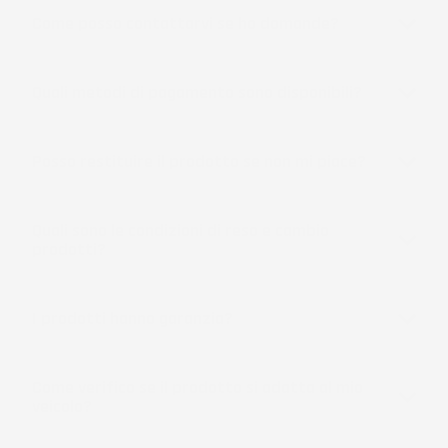
Come posso contattarvi se ho domande?
Quali metodi di pagamento sono disponibili?
Posso restituire il prodotto se non mi piace?
Quali sono le condizioni di reso e cambio
prodotti?
I prodotti hanno garanzia?
Come verifico se il prodotto si adatta al mio
veicolo?