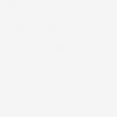
NEWSLETTER
*Accetto i termini di utilizzo generali e la politica sulla
privacy.
Facebook
IL TUO ACCOUNT

LA NOSTRA AZIENDA

ACCESSORI AUTO

CASA E GIARDINO
