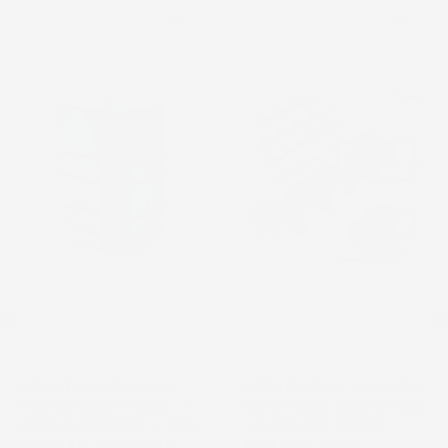
favorite_border
favorite_border
NON
DISPONIBILE
SERBATOIO PER ACQUA
MOTOTRIVELLA A SCOPPIO
PIOVANA AQUA TOWER | 4
DEMON 62CC 5,2CV 2T CON
PUNTI DI ATTACCO | 2 FORI
3 PUNTE Ø10-20CM E
FILETTATI | RUBINETTO
PROLUNGA 47CM