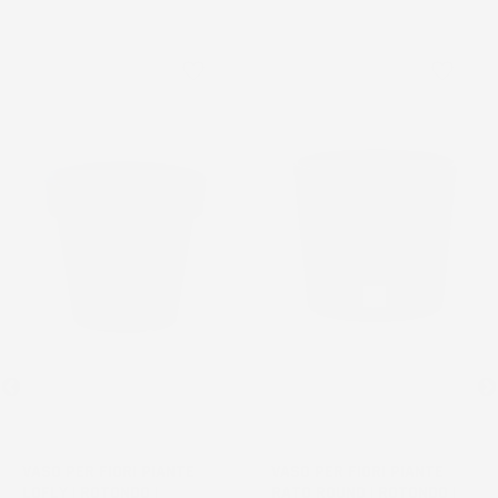
favorite_border
favorite_border
VASO PER FIORI PIANTE
VASO PER FIORI PIANTE
LOFLY | ROTONDO |
RATO ROUND | ROTONDO |