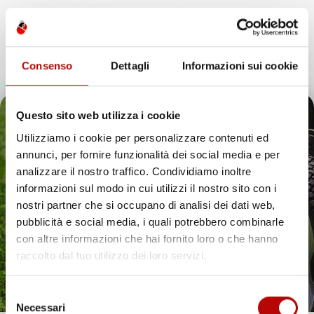
Un Futuro Radiante
IMJ Global SRL è sinonimo di integrità,
qualità e innovazione. Continuando il nostro percorso di
espansione, siamo dedicati ad anticipare e soddisfare le
esigenze dei clienti, assicurando esperienze d’acquisto
Consenso
Dettagli
Informazioni sui cookie
eccezionali e introducendo soluzioni innovative nell’ecosistema
digitale.
Questo sito web utilizza i cookie
Utilizziamo i cookie per personalizzare contenuti ed
annunci, per fornire funzionalità dei social media e per
Il tuo 5% di benvenuto
analizzare il nostro traffico. Condividiamo inoltre
IMJ Global è specializzato in
accessori auto
,
attrezzi da giardino
informazioni sul modo in cui utilizzi il nostro sito con i
e soluzioni per la casa. Ogni categoria offre prodotti mirati,
è già pronto!
nostri partner che si occupano di analisi dei dati web,
compatibili con veicoli specifici o adatti all’uso quotidiano. Il
catalogo comprende
tappetini per auto
,
accessori per veicoli
,
pubblicità e social media, i quali potrebbero combinarle
utensili da giardino
e articoli per organizzare gli spazi in modo
con altre informazioni che hai fornito loro o che hanno
pratico ed efficiente.
raccolto dal tuo utilizzo dei loro servizi.
Hai bisogno di tappetini auto resistenti? Scopri le
nostre soluzioni per ogni stagione
Selezione
Necessari
Proteggere l’interno del veicolo in modo pratico ed elegante è
del