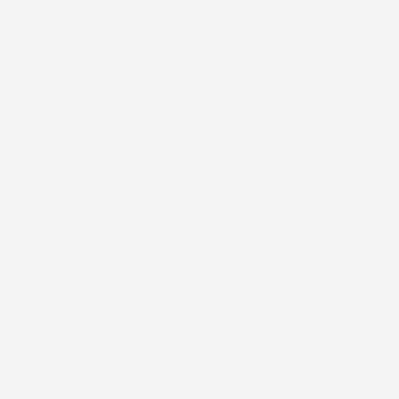
I NOSTRI SERVIZI
SPEDIZIONE GRATUITA E VELOCE!
RICEVI IL PACCO IN 24/48H!
FACILITÀ DI RESO !
RESO ENTRO 30 GIORNI!