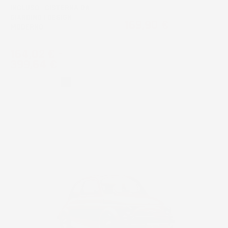
INCLUSO | CISTERNA DA
GIARDINO | DESIGN
Prezzo
169,90 €
MODERNO
Prezzo
164,02 €
-
399,64 €
Grigio
Nero