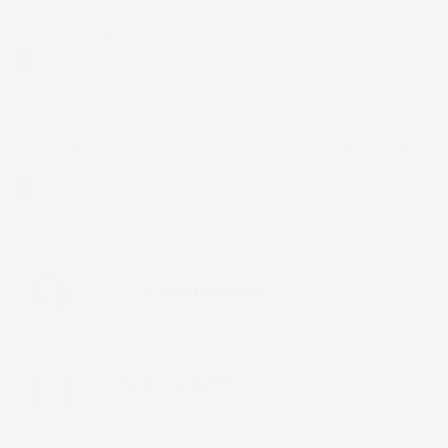
30 Giugno 2026
Ottimo prodotto e spedizione velocissima
Acquirente verificato
28 Giugno 2026
Prodotto abbastanza buono da migliorare la robustezza del
telaio un po' debole per il resto funziona bene al momento.
Acquirente verificato
Chiamaci:
+39 393 803 8255
LUN-VEN 9:00-12:00 / 14:00-17:00
E-mail:
ac@imjglobal.it