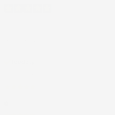
Eccellente
4,7
/5
43.853
recensioni
Il totale delle recensioni indicate include la somma di:
Recensioni Feedaty
185
Recensioni Ebay
43668
Le nostre recensioni a 4 e 5 stelle.
Clicca qui per leggerle tutte >
Precedente
Successivo
5 Giorni Fa
Spedizione veloce Tappetini top
Acquirente verificato