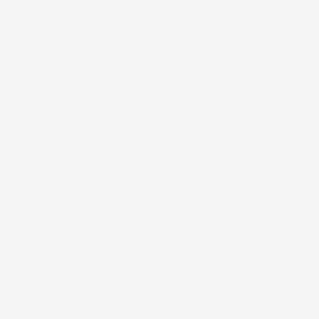
INFORMAZIONI NEGOZIO
4,7
/5
43.853
Il totale delle recensioni indicate include la somma di:
Recensioni Feedaty
185
Recensioni Ebay
43668
© 2024 IMJ Global. Partita IVA: IT01544750522 N. Iscr. REA SI-
2102721 Capitale Sociale: €10.000 I.V.