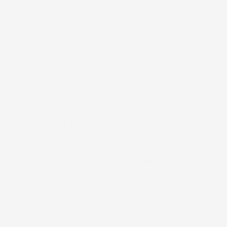
frutto di anni di esperienza nel commercio elettronico e nella
logistica, per assicurare un servizio preciso e professionale.
Per chi cerca
accessori per la casa e il giardino
funzionali, IMJ
Global rappresenta una scelta affidabile e accessibile, sempre in
espansione per soddisfare le esigenze più diverse.
Pagina delle FAQ
La spedizione è veramente sempre gratuita?
Quanto tempo ci vuole per la consegna
dell'ordine?
In quali paesi spedite i prodotti?