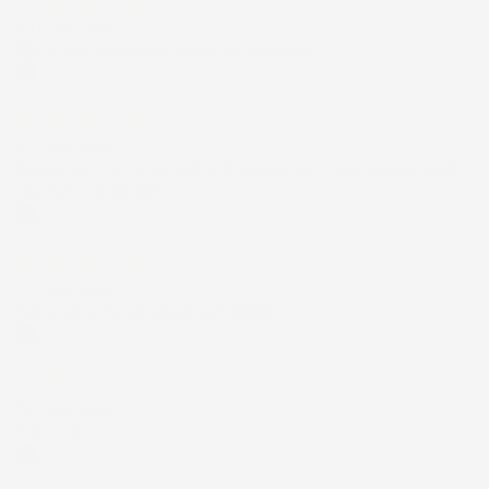
30 Luglio 2026
Merce ok e spedizione veloce complimenti.
Acquirente verificato
21 Luglio 2026
Non ho fatto in tempo ad ordinare che già stavo usando quello
che avevo acquistato
Acquirente verificato
17 Luglio 2026
Tutto bene. Venditore da consigliare
Acquirente verificato
15 Luglio 2026
Tutto ok
Acquirente verificato