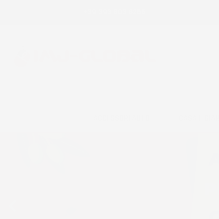
Chiamaci:
+39 393 803 8255
E-m
ACCESSORI AUTO
CASA E GIA
Precedente
