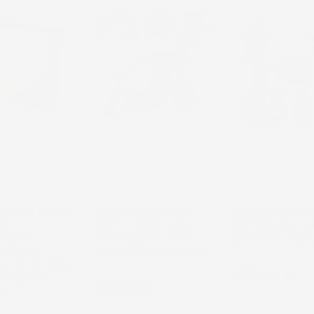
R FIORI PIANTE
DECESPUGLIATORE A
CESOIE ELETTRIC
SE T |
RUOTE DEMON 1,9CV 2T
BATTERIA 16V 3A
GOLARE |
RAFFREDDATO ARIA
DIAMETRO TAGLI
IVO | IN
9500RPM TAGLIO 42CM
A | DA INTERNO
Prezzo
155,84 €
 | DESIGN
Prezzo
181,30 €
NO