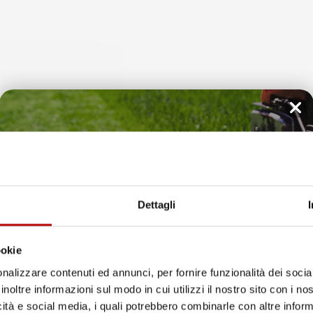
favorite_border
Il tuo 5% di benvenuto
è già pronto!
Dettagli
ookie
nalizzare contenuti ed annunci, per fornire funzionalità dei socia
RI PIANTE RATO ROUND |
VASO PER FIORI PIANTE LOFLY 
ORATIVO | IN PLASTICA | DA
RETTANGOLARE | DECORATIVO | 
inoltre informazioni sul modo in cui utilizzi il nostro sito con i n
RNO | DESIGN MODERNO
27,7X57,8X22,4 CM | DA INTER
icità e social media, i quali potrebbero combinarle con altre inform