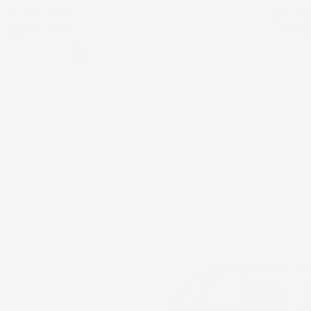
Prezzo
Prez
164,02 €
-
27,79
399,64 €
96,7
Grigio
Nero