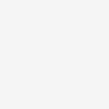
mpre Gratuita !
0
CERCA
ACCEDI
CARRELLO
SSORI AUTO
KNOWLEDGE BASE
Successivo