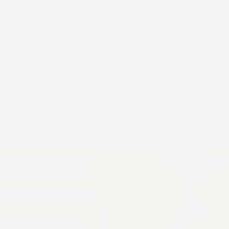
ail:
ac@imjglobal.it
La Spedizione è se
RDINO
OFFICINA E ATTREZZI
CONFIGURATORE ACCE