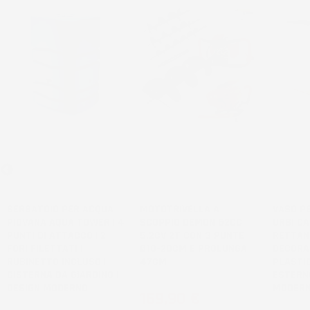
NON
DISPONIBILE
SERBATOIO PER ACQUA
MOTOTRIVELLA A
VASO PE
PIOVANA AQUA TOWER | 4
SCOPPIO DEMON 62CC
URBI CA
PUNTI DI ATTACCO | 2
5,2CV 2T CON 3 PUNTE
RETTAN
FORI FILETTATI |
Ø10-20CM E PROLUNGA
DECORAT
RUBINETTO INCLUSO |
47CM
PLASTIC
CISTERNA DA GIARDINO |
ESTERNO
DESIGN MODERNO
MODER
Prezzo
169,90 €