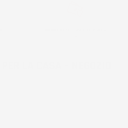
SO !
EMISSIONE FATTURA ELETTRONICA
IORNI!
PER LE AZIENDE
 PER LA CASA – NEGOZIO