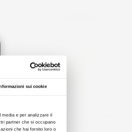
favorite_border
favorite_border
Informazioni sui cookie
l media e per analizzare il
CASE |
VASO PER FIORI PIANTE URBI SQUARE |
IN PLASTICA |
QUADRATO | DECORATIVO | IN PLASTICA | DA
ostri partner che si occupano
NO ESTERNO |
INTERNO ESTERNO | DESIGN MODERNO
azioni che hai fornito loro o