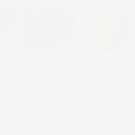
HE A
GENERATORE INVERTER
SALDATRICE INVERTER
H
PORTATILE QL3500IG
MMA/TIG 330A CON CAVI
O 25 MM
3,5KW 212CC 4 TEMPI
2-4 M E
OHV BENZINA 230V
RAFFREDDAMENTO
ATTIVO
Prezzo
518,32 €
Prezzo
116,79 €