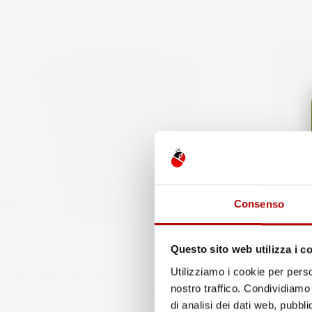
favorite_border
Consenso
Questo sito web utilizza i c
Utilizziamo i cookie per perso
VASO PER FIORI PIANTE LOFLY | ROTONDO |
VASO PER FIO
DECORATIVO | IN PLASTICA | Ø58,2X52,3 CM |
ROTONDO | DEC
nostro traffico. Condividiamo 
DA INTERNO ESTERNO | NERO | VOLUME 54,7
INTERNO ESTE
di analisi dei dati web, pubbl