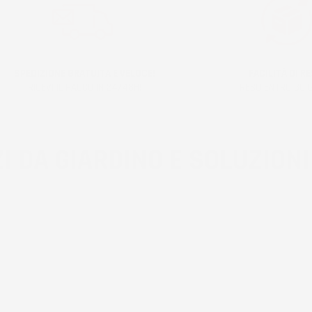
SPEDIZIONE GRATUITA E VELOCE!
FACILITÀ DI RE
RICEVI IL PACCO IN 24/48H!
RESO ENTRO 30 G
I DA GIARDINO E SOLUZIONI