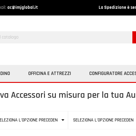
ail:
ac@imjglobal.it
La Spedizione è se
RDINO
OFFICINA E ATTREZZI
CONFIGURATORE ACCE
va Accessori su misura per la tua Au