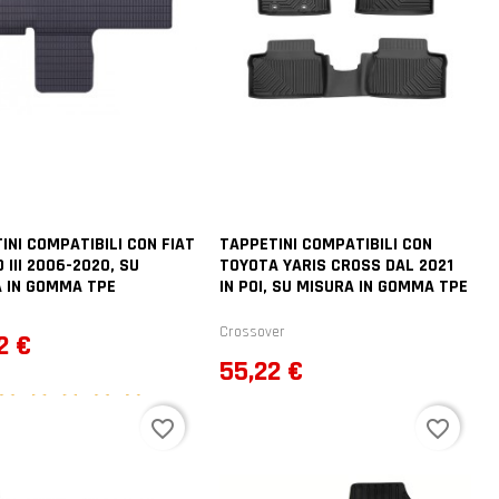
INI COMPATIBILI CON FIAT
TAPPETINI COMPATIBILI CON
 III 2006-2020, SU
TOYOTA YARIS CROSS DAL 2021
 IN GOMMA TPE
IN POI, SU MISURA IN GOMMA TPE
Crossover
zo
2 €
Prezzo
55,22 €
1
voti
favorite_border
favorite_border