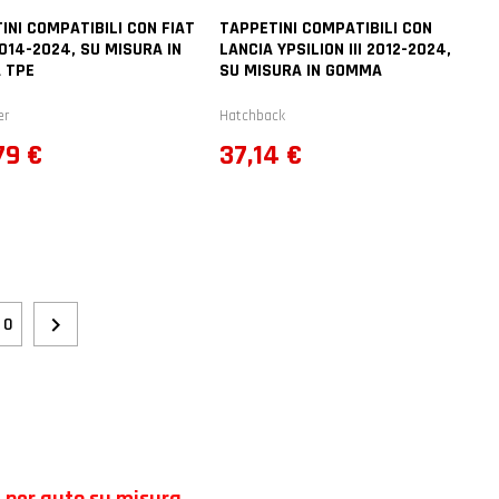
INI COMPATIBILI CON FIAT
TAPPETINI COMPATIBILI CON
014-2024, SU MISURA IN
LANCIA YPSILION III 2012-2024,
 TPE
SU MISURA IN GOMMA
er
Hatchback
zo
Prezzo
79 €
37,14 €

10