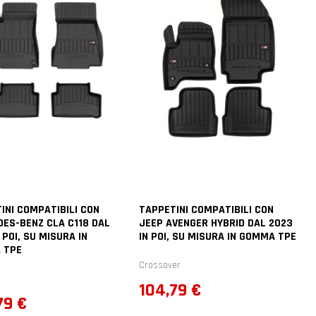
INI COMPATIBILI CON
TAPPETINI COMPATIBILI CON
ES-BENZ CLA C118 DAL
JEEP AVENGER HYBRID DAL 2023
 POI, SU MISURA IN
IN POI, SU MISURA IN GOMMA TPE
 TPE
Crossover
Prezzo
104,79 €
zo
79 €
1
voti
1
voti