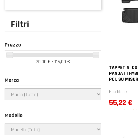
Filtri
Prezzo
20,00 € - 116,00 €
TAPPETINI CO
PANDA III HYB
POI, SU MISU
Marca
Hatchback
Prezzo
55,22 €
Modello