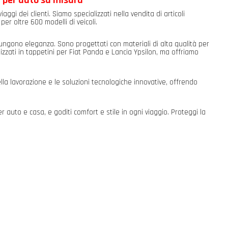
a per auto su misura
aggi dei clienti. Siamo specializzati nella vendita di articoli
 per oltre 600 modelli di veicoli.
iungono eleganza. Sono progettati con materiali di alta qualità per
zzati in tappetini per Fiat Panda e Lancia Ypsilon, ma offriamo
la lavorazione e le soluzioni tecnologiche innovative, offrendo
auto e casa, e goditi comfort e stile in ogni viaggio. Proteggi la