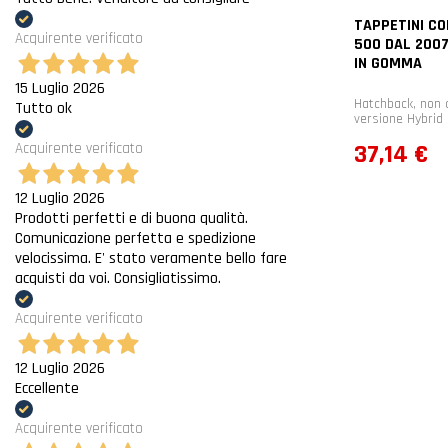
TAPPETINI CO
Acquirente verificato
500 DAL 2007
IN GOMMA
15 Luglio 2026
Hatchback, non 
Tutto ok
versione Hybrid
Prezzo
37,14 €
Acquirente verificato
12 Luglio 2026
Prodotti perfetti e di buona qualità.
Comunicazione perfetta e spedizione
velocissima. E' stato veramente bello fare
acquisti da voi. Consigliatissimo.
Acquirente verificato
12 Luglio 2026
Eccellente
Acquirente verificato