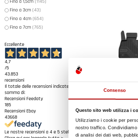
Fino a 1,5cm
(1145)
Fino a 3cm
(43)
Fino a 4cm
(654)
Fino a 7cm
(765)
Eccellente
4,7
/5
43.853
recensioni
Il totale delle recensioni indicate include la
Consenso
somma di:
Recensioni Feedaty
185
Questo sito web utilizza i c
Recensioni Ebay
43668
Utilizziamo i cookie per perso
TAPPETINI CO
BMW SERIE 1 
nostro traffico. Condividiamo 
Le nostre recensioni a 4 e 5 stelle.
MISURA IN G
di analisi dei dati web, pubbl