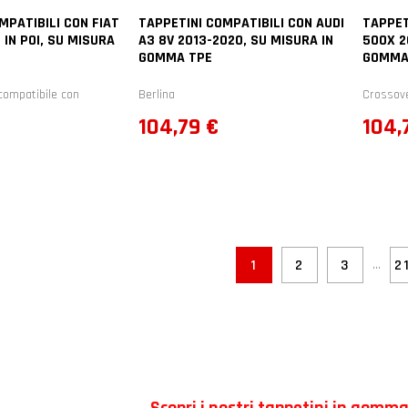
MPATIBILI CON FIAT
TAPPETINI COMPATIBILI CON AUDI
TAPPET
 IN POI, SU MISURA
A3 8V 2013-2020, SU MISURA IN
500X 2
GOMMA TPE
GOMMA
compatibile con
Berlina
Crossov
Prezzo
Prez
104,79 €
104,
…
1
2
3
2