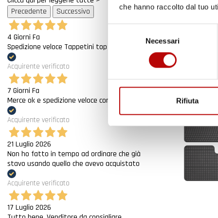
Clicca qui per leggerle tutte >
che hanno raccolto dal tuo uti
Precedente
Successivo
Hatchback
Prezzo
55,22 €
Selezione
4 Giorni Fa
Necessari
del
Spedizione veloce Tappetini top
consenso
Acquirente verificato
7 Giorni Fa
Merce ok e spedizione veloce complimenti.
Rifiuta
Acquirente verificato
21 Luglio 2026
Non ho fatto in tempo ad ordinare che già
stavo usando quello che avevo acquistato
Acquirente verificato
17 Luglio 2026
Tutto bene. Venditore da consigliare