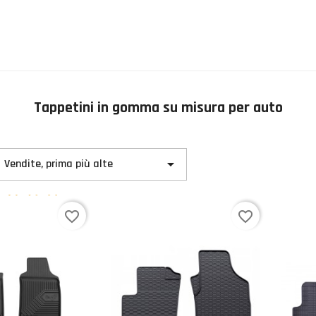
Tappetini in gomma su misura per auto

Vendite, prima più alte
5
voti
favorite_border
favorite_border