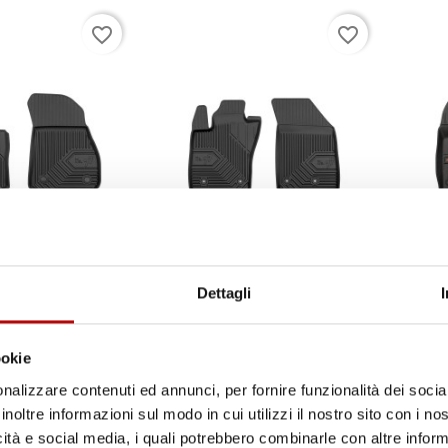
favorite_border
favorite_border
Il tuo 5% di benvenuto
è già pronto!
Dettagli
ookie
nalizzare contenuti ed annunci, per fornire funzionalità dei socia
MPATIBILI CON
TAPPETINI COMPATIBILI CON FIAT
TAPPET
F40 2019-2024, SU
TIPO DAL 2015 IN POI, SU MISURA
JEEP R
inoltre informazioni sul modo in cui utilizzi il nostro sito con i n
OMMA TPE
IN GOMMA TPE
SU MIS
icità e social media, i quali potrebbero combinarle con altre inform