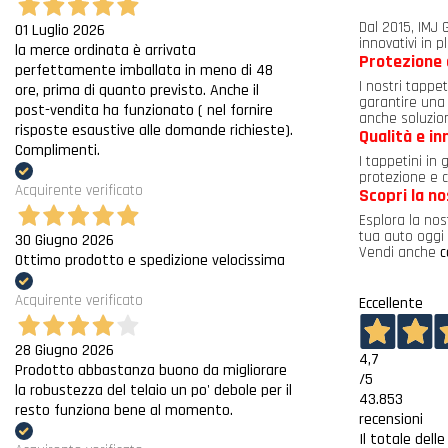
Dal 2015, IMJ G
01 Luglio 2026
innovativi in p
la merce ordinata è arrivata
Protezione 
perfettamente imballata in meno di 48
I nostri tappe
ore, prima di quanto previsto. Anche il
garantire una 
post-vendita ha funzionato ( nel fornire
anche soluzion
risposte esaustive alle domande richieste).
Qualità e i
Complimenti.
I tappetini in
protezione e c
Acquirente verificato
Scopri la n
Esplora la nos
tua auto oggi 
30 Giugno 2026
Vendi anche
c
Ottimo prodotto e spedizione velocissima
Acquirente verificato
Eccellente
28 Giugno 2026
4,7
Prodotto abbastanza buono da migliorare
/5
la robustezza del telaio un po' debole per il
43.853
resto funziona bene al momento.
recensioni
Il totale dell