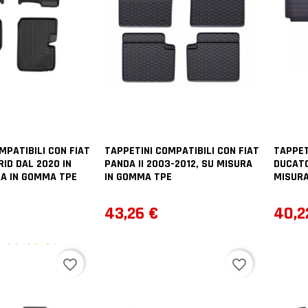
MPATIBILI CON FIAT
TAPPETINI COMPATIBILI CON FIAT
TAPPET
RID DAL 2020 IN
PANDA II 2003-2012, SU MISURA
DUCATO
RA IN GOMMA TPE
IN GOMMA TPE
MISURA
Prezzo
Prez
43,26 €
40,2
2
voti
favorite_border
favorite_border