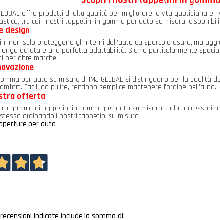
Scopri i nostri tappetini in gomm
LOBAL offre prodotti di alta qualità per migliorare la vita quotidiana e i vi
lastica, tra cui i nostri tappetini in gomma per auto su misura, disponibili
e design
tini non solo proteggono gli interni dell’auto da sporco e usura, ma agg
lunga durata e una perfetta adattabilità. Siamo particolarmente speciali
i per altre marche.
nnovazione
 gomma per auto su misura di IMJ GLOBAL si distinguono per la qualità del
omfort. Facili da pulire, rendono semplice mantenere l'ordine nell'auto.
ostra offerta
tra gamma di tappetini in gomma per auto su misura e altri accessori per 
stesso ordinando i nostri tappetini su misura.
operture per auto
!
e recensioni indicate include la somma di: