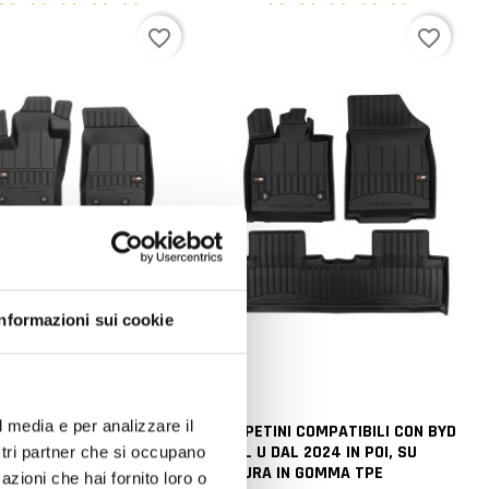
favorite_border
favorite_border
Informazioni sui cookie
l media e per analizzare il
INI COMPATIBILI CON
TAPPETINI COMPATIBILI CON BYD
ENEGADE DAL 2014 IN POI,
SEAL U DAL 2024 IN POI, SU
ostri partner che si occupano
URA IN GOMMA TPE
MISURA IN GOMMA TPE
azioni che hai fornito loro o