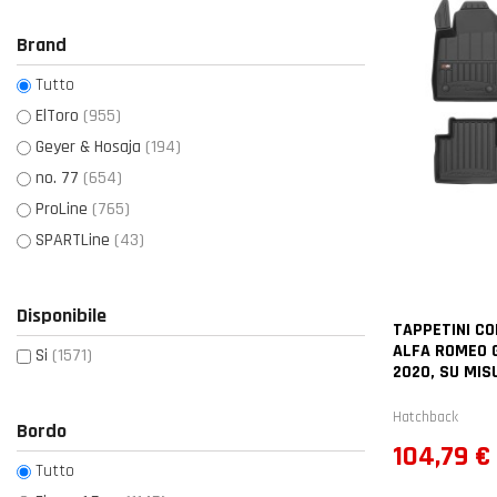
Brand
Tutto
ElToro
(955)
Geyer & Hosaja
(194)
no. 77
(654)
ProLine
(765)
SPARTLine
(43)
Disponibile
TAPPETINI CO
ALFA ROMEO G
Si
(1571)
2020, SU MIS
Hatchback
Bordo
Prezzo
104,79 €
Tutto