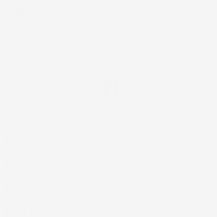
NEWSLETTER
*Accetto i termini di utilizzo generali e la politica sulla
privacy.
Facebook
IL TUO ACCOUNT

LA NOSTRA AZIENDA

ACCESSORI AUTO

CASA E GIARDINO
