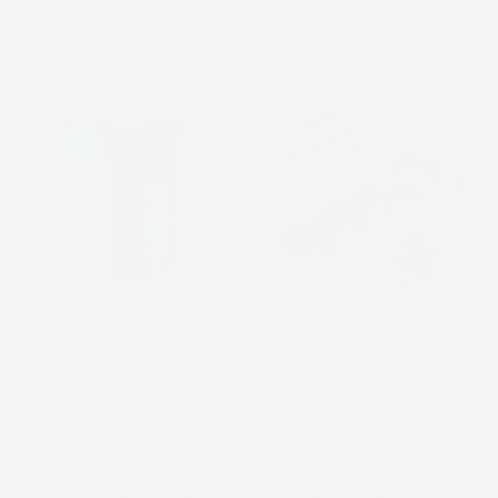
favorite_border
favorite_border
NON
DISPONIBILE
SERBATOIO PER ACQUA
MOTOTRIVELLA A SCOPPIO
PIOVANA AQUA TOWER | 4
DEMON 62CC 5,2CV 2T CON
PUNTI DI ATTACCO | 2 FORI
3 PUNTE Ø10-20CM E
FILETTATI | RUBINETTO
PROLUNGA 47CM