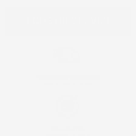
I NOSTRI SERVIZI
SPEDIZIONE GRATUITA E VELOCE!
RICEVI IL PACCO IN 24/48H!
FACILITÀ DI RESO !
RESO ENTRO 30 GIORNI!