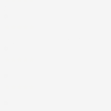
30 Luglio 2026
Merce ok e spedizione veloce complimenti.
Acquirente verificato
21 Luglio 2026
Non ho fatto in tempo ad ordinare che già stavo usando quello
che avevo acquistato
Acquirente verificato
17 Luglio 2026
Tutto bene. Venditore da consigliare
Acquirente verificato
15 Luglio 2026
Tutto ok
Acquirente verificato