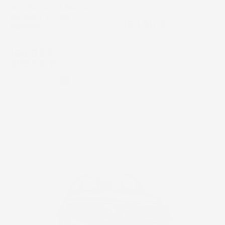
INCLUSO | CISTERNA DA
GIARDINO | DESIGN
Prezzo
169,90 €
MODERNO
Prezzo
164,02 €
-
399,64 €
Grigio
Nero