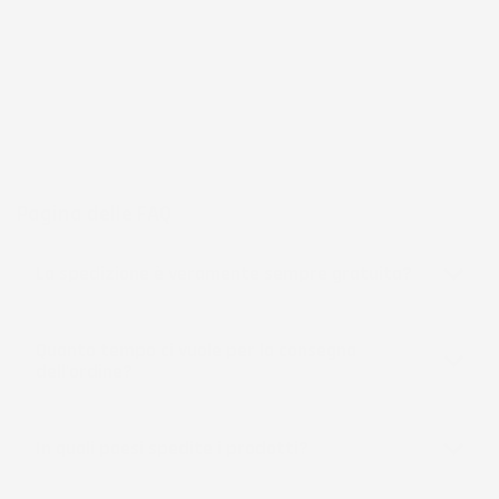
frutto di anni di esperienza nel commercio elettronico e nella
logistica, per assicurare un servizio preciso e professionale.
Per chi cerca
accessori per la casa e il giardino
funzionali, IMJ
Global rappresenta una scelta affidabile e accessibile, sempre in
espansione per soddisfare le esigenze più diverse.
Pagina delle FAQ
La spedizione è veramente sempre gratuita?
Quanto tempo ci vuole per la consegna
dell'ordine?
In quali paesi spedite i prodotti?