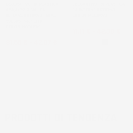
DECORATIVO | IN PLASTICA |
DECORATIVO | IN PLASTICA |
Ø58,2X52,3 CM | DA
DA INTERNO ESTERNO |
INTERNO ESTERNO | NERO |
DESIGN MODERNO
VOLUME 54,7 LITRI |
DESIGN MODERNO
Prezzo
11,11 €
-
42,08 €
Prezzo
31,55 €
-
42,07 €
Bianco
Nero
PRODOTTI DI TENDENZA
3
voti