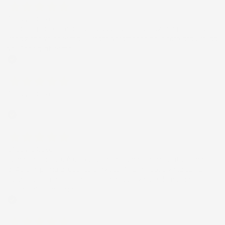
12 Luglio 2026
Prodotti perfetti e di buona qualità. Comunicazione perfetta e
spedizione velocissima. E' stato veramente bello fare acquisti da
voi. Consigliatissimo.
Acquirente verificato
12 Luglio 2026
Eccellente
Acquirente verificato
01 Luglio 2026
la merce ordinata è arrivata perfettamente imballata in meno
di 48 ore, prima di quanto previsto. Anche il post-vendita ha
funzionato ( nel fornire risposte esaustive alle domande
richieste). Complimenti.
Acquirente verificato