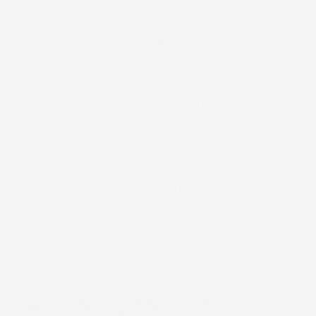
EMISSIONE FATTURA ELETTRONICA
PER LE AZIENDE
ACCESSORI AUTO, ATTREZZI DA GIARDINO E
SOLUZIONI PER LA CASA – NEGOZIO ONLINE IMJ
GLOBAL
VASI IN PLASTICA