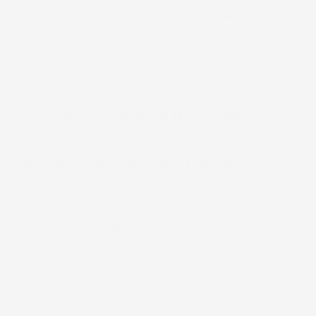
Come posso contattarvi se ho domande?
Quali metodi di pagamento sono disponibili?
Posso restituire il prodotto se non mi piace?
Quali sono le condizioni di reso e cambio
prodotti?
I prodotti hanno garanzia?
Come verifico se il prodotto si adatta al mio
veicolo?