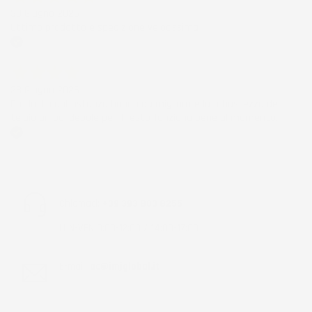
30 Giugno 2026
Ottimo prodotto e spedizione velocissima
Acquirente verificato
28 Giugno 2026
Prodotto abbastanza buono da migliorare la robustezza del
telaio un po' debole per il resto funziona bene al momento.
Acquirente verificato
Chiamaci:
+39 393 803 8255
LUN-VEN 9:00-12:00 / 14:00-17:00
E-mail:
ac@imjglobal.it