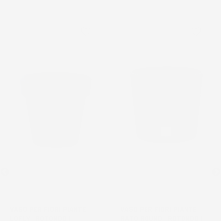
favorite_border
favorite_border
VASO PER FIORI PIANTE
VASO PER FIORI PIANTE
LOFLY | ROTONDO |
RATO ROUND | ROTONDO |