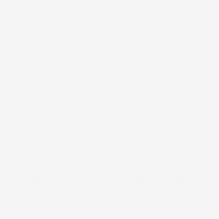
INFORMAZIONI NEGOZIO
4,7
/5
43.853
Il totale delle recensioni indicate include la somma di:
Recensioni Feedaty
185
Recensioni Ebay
43668
© 2024 IMJ Global. Partita IVA: IT01544750522 N. Iscr. REA SI-
2102721 Capitale Sociale: €10.000 I.V.