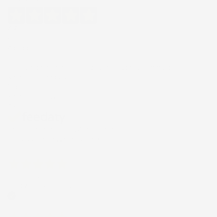
Eccellente
4,7
/5
43.853
recensioni
Il totale delle recensioni indicate include la somma di:
Recensioni Feedaty
185
Recensioni Ebay
43668
Le nostre recensioni a 4 e 5 stelle.
Clicca qui per leggerle tutte >
Precedente
Successivo
6 Giorni Fa
Spedizione veloce Tappetini top
Acquirente verificato