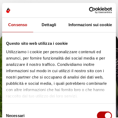
Un Futuro Radiante
IMJ Global SRL è sinonimo di integrità,
qualità e innovazione. Continuando il nostro percorso di
espansione, siamo dedicati ad anticipare e soddisfare le
esigenze dei clienti, assicurando esperienze d’acquisto
Consenso
Dettagli
Informazioni sui cookie
eccezionali e introducendo soluzioni innovative nell’ecosistema
digitale.
Questo sito web utilizza i cookie
Utilizziamo i cookie per personalizzare contenuti ed
annunci, per fornire funzionalità dei social media e per
Il tuo 5% di benvenuto
analizzare il nostro traffico. Condividiamo inoltre
IMJ Global è specializzato in
accessori auto
,
attrezzi da giardino
informazioni sul modo in cui utilizzi il nostro sito con i
e soluzioni per la casa. Ogni categoria offre prodotti mirati,
è già pronto!
nostri partner che si occupano di analisi dei dati web,
compatibili con veicoli specifici o adatti all’uso quotidiano. Il
catalogo comprende
tappetini per auto
,
accessori per veicoli
,
pubblicità e social media, i quali potrebbero combinarle
utensili da giardino
e articoli per organizzare gli spazi in modo
con altre informazioni che hai fornito loro o che hanno
pratico ed efficiente.
raccolto dal tuo utilizzo dei loro servizi.
Hai bisogno di tappetini auto resistenti? Scopri le
nostre soluzioni per ogni stagione
Selezione
Necessari
Proteggere l’interno del veicolo in modo pratico ed elegante è
del