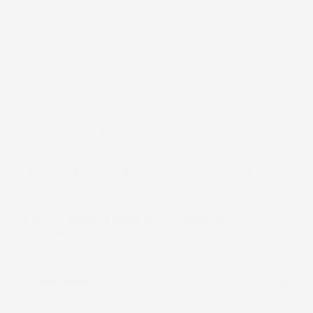
frutto di anni di esperienza nel commercio elettronico e nella
logistica, per assicurare un servizio preciso e professionale.
Per chi cerca
accessori per la casa e il giardino
funzionali, IMJ
Global rappresenta una scelta affidabile e accessibile, sempre in
espansione per soddisfare le esigenze più diverse.
Pagina delle FAQ
La spedizione è veramente sempre gratuita?
Quanto tempo ci vuole per la consegna
dell'ordine?
In quali paesi spedite i prodotti?