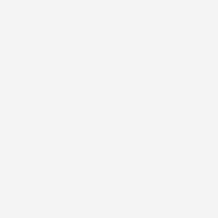
favorite_border
favorite_border
NON
DISPONIBILE
SERBATOIO PER ACQUA
MOTOTRIVELLA A SCOPPIO
PIOVANA AQUA TOWER | 4
DEMON 62CC 5,2CV 2T CON
PUNTI DI ATTACCO | 2 FORI
3 PUNTE Ø10-20CM E
FILETTATI | RUBINETTO
PROLUNGA 47CM