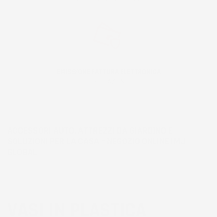
EMISSIONE FATTURA ELETTRONICA
PER LE AZIENDE
ACCESSORI AUTO, ATTREZZI DA GIARDINO E
SOLUZIONI PER LA CASA – NEGOZIO ONLINE IMJ
GLOBAL
VASI IN PLASTICA