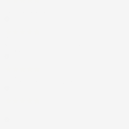
30 Luglio 2026
Merce ok e spedizione veloce complimenti.
Acquirente verificato
21 Luglio 2026
Non ho fatto in tempo ad ordinare che già stavo usando quello
che avevo acquistato
Acquirente verificato
17 Luglio 2026
Tutto bene. Venditore da consigliare
Acquirente verificato
15 Luglio 2026
Tutto ok
Acquirente verificato