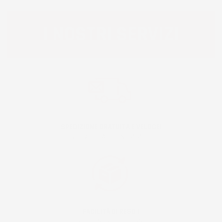
I NOSTRI SERVIZI
SPEDIZIONE GRATUITA E VELOCE!
RICEVI IL PACCO IN 24/48H!
FACILITÀ DI RESO !
RESO ENTRO 30 GIORNI!