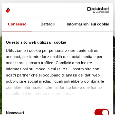
Un Futuro Radiante
IMJ Global SRL è sinonimo di integrità,
qualità e innovazione. Continuando il nostro percorso di
espansione, siamo dedicati ad anticipare e soddisfare le
esigenze dei clienti, assicurando esperienze d’acquisto
Consenso
Dettagli
Informazioni sui cookie
eccezionali e introducendo soluzioni innovative nell’ecosistema
digitale.
Questo sito web utilizza i cookie
Utilizziamo i cookie per personalizzare contenuti ed
annunci, per fornire funzionalità dei social media e per
Il tuo 5% di benvenuto
analizzare il nostro traffico. Condividiamo inoltre
IMJ Global è specializzato in
accessori auto
,
attrezzi da giardino
informazioni sul modo in cui utilizzi il nostro sito con i
e soluzioni per la casa. Ogni categoria offre prodotti mirati,
è già pronto!
nostri partner che si occupano di analisi dei dati web,
compatibili con veicoli specifici o adatti all’uso quotidiano. Il
catalogo comprende
tappetini per auto
,
accessori per veicoli
,
pubblicità e social media, i quali potrebbero combinarle
utensili da giardino
e articoli per organizzare gli spazi in modo
con altre informazioni che hai fornito loro o che hanno
pratico ed efficiente.
raccolto dal tuo utilizzo dei loro servizi.
Hai bisogno di tappetini auto resistenti? Scopri le
nostre soluzioni per ogni stagione
Selezione
Necessari
Proteggere l’interno del veicolo in modo pratico ed elegante è
del