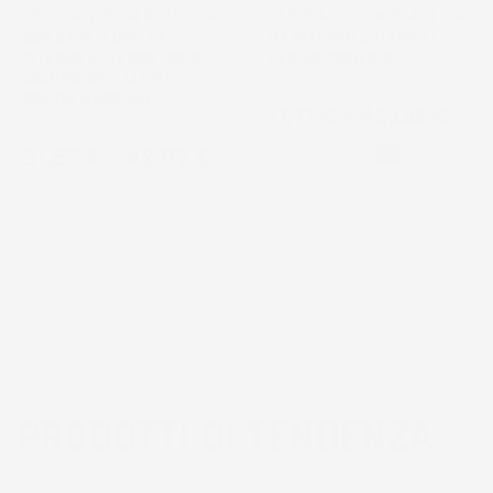
DECORATIVO | IN PLASTICA |
DECORATIVO | IN PLASTICA |
Ø58,2X52,3 CM | DA
DA INTERNO ESTERNO |
INTERNO ESTERNO | NERO |
DESIGN MODERNO
VOLUME 54,7 LITRI |
DESIGN MODERNO
Prezzo
11,11 €
-
42,08 €
Prezzo
31,55 €
-
42,07 €
Bianco
Nero
PRODOTTI DI TENDENZA
3
voti