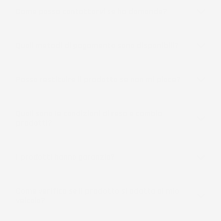
Come posso contattarvi se ho domande?
Quali metodi di pagamento sono disponibili?
Posso restituire il prodotto se non mi piace?
Quali sono le condizioni di reso e cambio
prodotti?
I prodotti hanno garanzia?
Come verifico se il prodotto si adatta al mio
veicolo?