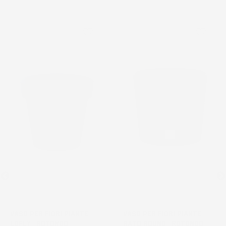
favorite_border
favorite_border
VASO PER FIORI PIANTE
VASO PER FIORI PIANTE
LOFLY | ROTONDO |
RATO ROUND | ROTONDO |