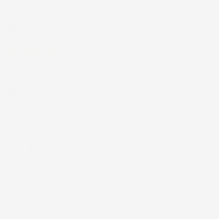
30 Giugno 2026
Ottimo prodotto e spedizione velocissima
Acquirente verificato
28 Giugno 2026
Prodotto abbastanza buono da migliorare la robustezza del
telaio un po' debole per il resto funziona bene al momento.
Acquirente verificato
Chiamaci:
+39 393 803 8255
LUN-VEN 9:00-12:00 / 14:00-17:00
E-mail:
ac@imjglobal.it