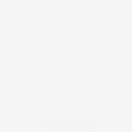
INCLUSO | CISTERNA DA
GIARDINO | DESIGN
Prezzo
169,90 €
MODERNO
Prezzo
164,02 €
-
399,64 €
Grigio
Nero