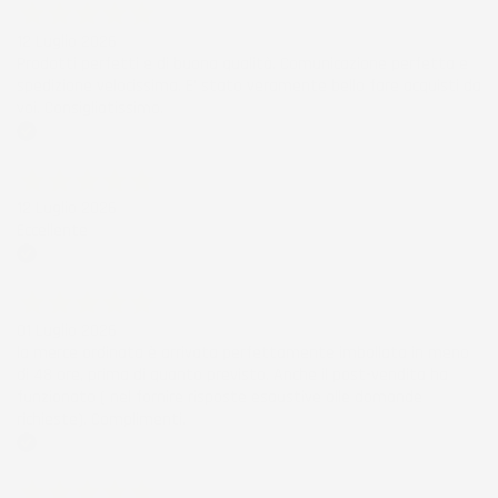
12 Luglio 2026
Prodotti perfetti e di buona qualità. Comunicazione perfetta e
spedizione velocissima. E' stato veramente bello fare acquisti da
voi. Consigliatissimo.
Acquirente verificato
12 Luglio 2026
Eccellente
Acquirente verificato
01 Luglio 2026
la merce ordinata è arrivata perfettamente imballata in meno
di 48 ore, prima di quanto previsto. Anche il post-vendita ha
funzionato ( nel fornire risposte esaustive alle domande
richieste). Complimenti.
Acquirente verificato