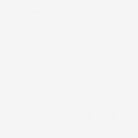
INFORMAZIONI NEGOZIO
4,7
/5
43.853
Il totale delle recensioni indicate include la somma di:
Recensioni Feedaty
185
Recensioni Ebay
43668
© 2024 IMJ Global. Partita IVA: IT01544750522 N. Iscr. REA SI-
2102721 Capitale Sociale: €10.000 I.V.