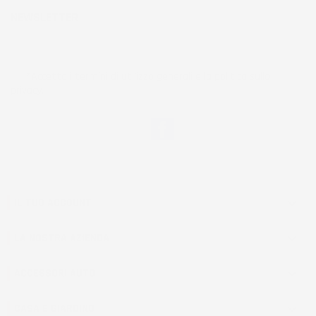
NEWSLETTER
*Accetto i termini di utilizzo generali e la politica sulla
privacy.
Facebook
IL TUO ACCOUNT

LA NOSTRA AZIENDA

ACCESSORI AUTO

CASA E GIARDINO
