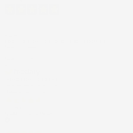
Eccellente
4,7
/5
43.853
recensioni
Il totale delle recensioni indicate include la somma di:
Recensioni Feedaty
185
Recensioni Ebay
43668
Le nostre recensioni a 4 e 5 stelle.
Clicca qui per leggerle tutte >
Precedente
Successivo
5 Giorni Fa
Spedizione veloce Tappetini top
Acquirente verificato