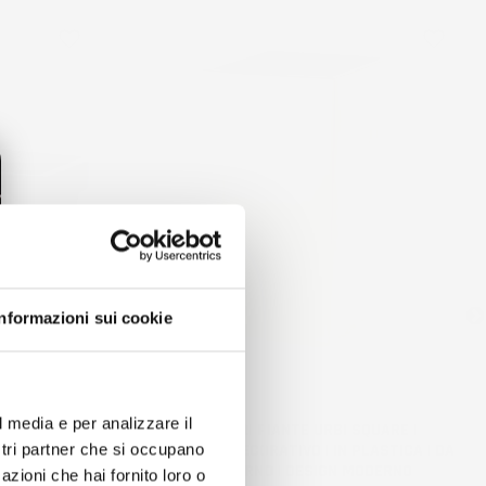
favorite_border
favorite_border
Informazioni sui cookie
l media e per analizzare il
CASE |
VASO PER FIORI PIANTE URBI SQUARE |
IN PLASTICA |
QUADRATO | DECORATIVO | IN PLASTICA | DA
ostri partner che si occupano
NO ESTERNO |
INTERNO ESTERNO | DESIGN MODERNO
azioni che hai fornito loro o