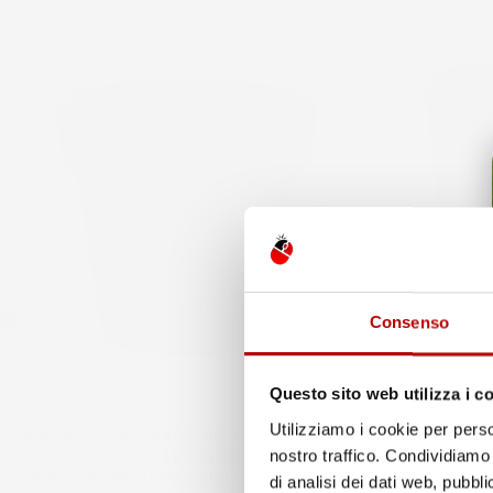
favorite_border
Consenso
Questo sito web utilizza i c
Utilizziamo i cookie per perso
VASO PER FIORI PIANTE LOFLY | ROTONDO |
VASO PER FIO
DECORATIVO | IN PLASTICA | Ø58,2X52,3 CM |
ROTONDO | DEC
nostro traffico. Condividiamo 
DA INTERNO ESTERNO | NERO | VOLUME 54,7
INTERNO ESTE
di analisi dei dati web, pubbl