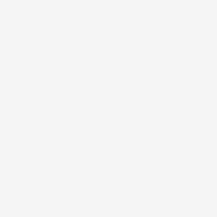
SPEDIZIONE GRATUITA E VELOCE!
FACILITÀ DI RE
RICEVI IL PACCO IN 24/48H!
RESO ENTRO 30 G
I DA GIARDINO E SOLUZIONI