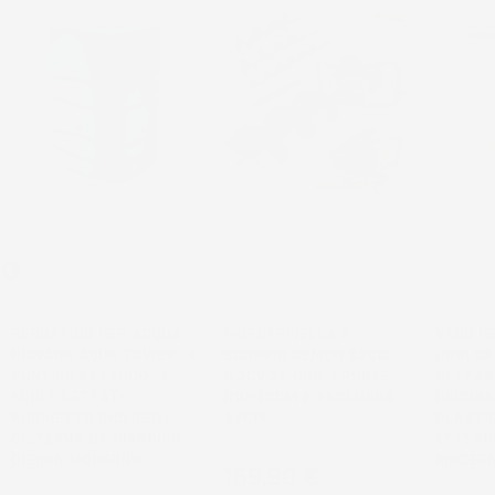
NON
DISPONIBILE
SERBATOIO PER ACQUA
MOTOTRIVELLA A
VASO PE
PIOVANA AQUA TOWER | 4
SCOPPIO DEMON 62CC
URBI CA
PUNTI DI ATTACCO | 2
5,2CV 2T CON 3 PUNTE
RETTAN
FORI FILETTATI |
Ø10-20CM E PROLUNGA
DECORAT
RUBINETTO INCLUSO |
47CM
PLASTIC
CISTERNA DA GIARDINO |
ESTERNO
DESIGN MODERNO
MODER
Prezzo
169,90 €