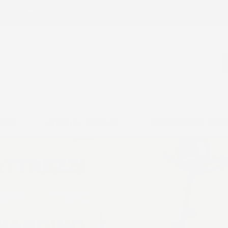
ail:
ac@imjglobal.it
La Spedizione è se
RDINO
OFFICINA E ATTREZZI
CONFIGURATORE ACCE