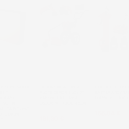
R FIORI PIANTE
DECESPUGLIATORE A
CESOIE ELETTRIC
SE T |
RUOTE DEMON 1,9CV 2T
BATTERIA 16V 3A
GOLARE |
RAFFREDDATO ARIA
DIAMETRO TAGLI
IVO | IN
9500RPM TAGLIO 42CM
A | DA INTERNO
Prezzo
155,84 €
 | DESIGN
Prezzo
181,30 €
NO