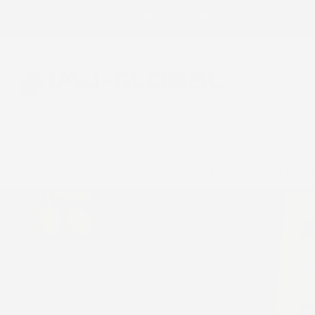
Chiamaci:
+39 393 803 8255
E-m
ACCESSORI AUTO
CASA E GIA
Precedente
