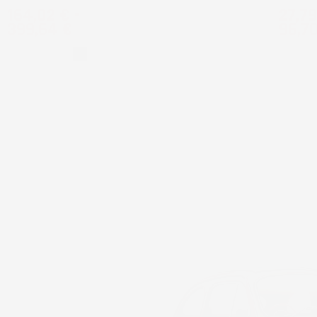
Prezzo
Prez
164,02 €
-
27,79
399,64 €
96,7
Grigio
Nero