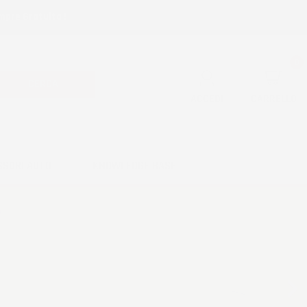
mpre Gratuita !
0
CERCA
ACCEDI
CARRELLO
SSORI AUTO
KNOWLEDGE BASE
Successivo