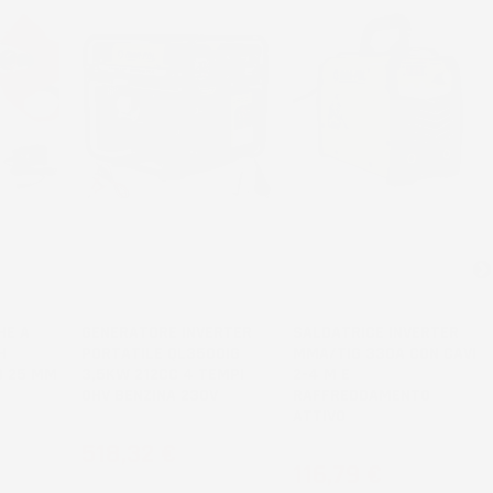
HE A
GENERATORE INVERTER
SALDATRICE INVERTER
H
PORTATILE QL3500IG
MMA/TIG 330A CON CAVI
O 25 MM
3,5KW 212CC 4 TEMPI
2-4 M E
OHV BENZINA 230V
RAFFREDDAMENTO
ATTIVO
Prezzo
518,32 €
Prezzo
116,79 €