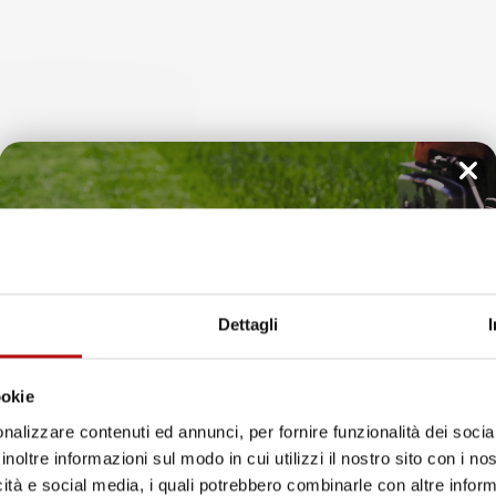
favorite_border
Il tuo 5% di benvenuto
è già pronto!
Dettagli
ookie
nalizzare contenuti ed annunci, per fornire funzionalità dei socia
RI PIANTE RATO ROUND |
VASO PER FIORI PIANTE LOFLY 
ORATIVO | IN PLASTICA | DA
RETTANGOLARE | DECORATIVO | 
inoltre informazioni sul modo in cui utilizzi il nostro sito con i n
RNO | DESIGN MODERNO
27,7X57,8X22,4 CM | DA INTER
icità e social media, i quali potrebbero combinarle con altre inform