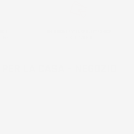
SO !
EMISSIONE FATTURA ELETTRONICA
IORNI!
PER LE AZIENDE
 PER LA CASA – NEGOZIO