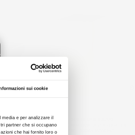
favorite_border
favorite_border
Informazioni sui cookie
l media e per analizzare il
CASE |
VASO PER FIORI PIANTE URBI SQUARE |
IN PLASTICA |
QUADRATO | DECORATIVO | IN PLASTICA | DA
ostri partner che si occupano
NO ESTERNO |
INTERNO ESTERNO | DESIGN MODERNO
azioni che hai fornito loro o