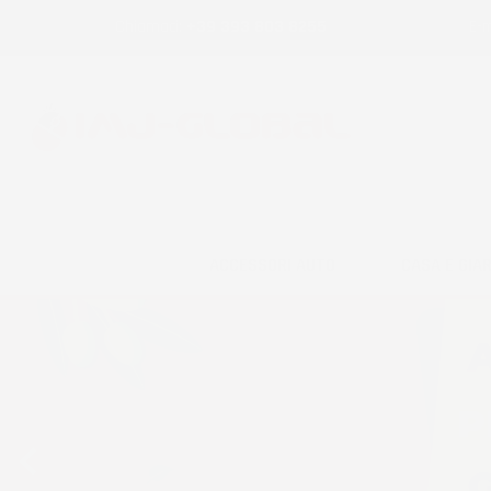
Chiamaci:
+39 393 803 8255
E-m
ACCESSORI AUTO
CASA E GIA
Precedente
