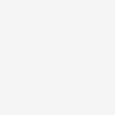
SPEDIZIONE GRATUITA E VELOCE!
FACILITÀ DI RE
RICEVI IL PACCO IN 24/48H!
RESO ENTRO 30 G
I DA GIARDINO E SOLUZIONI