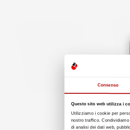
favorite_border
Consenso
Questo sito web utilizza i c
Utilizziamo i cookie per perso
VASO PER FIORI PIANTE LOFLY | ROTONDO |
VASO PER FIO
DECORATIVO | IN PLASTICA | Ø58,2X52,3 CM |
ROTONDO | DEC
nostro traffico. Condividiamo 
DA INTERNO ESTERNO | NERO | VOLUME 54,7
INTERNO ESTE
di analisi dei dati web, pubbl