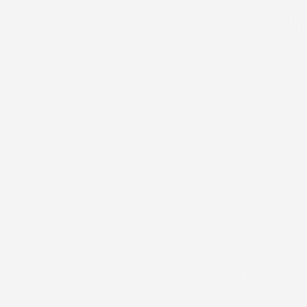
Prezzo
Prez
164,02 €
-
27,79
399,64 €
96,7
Grigio
Nero