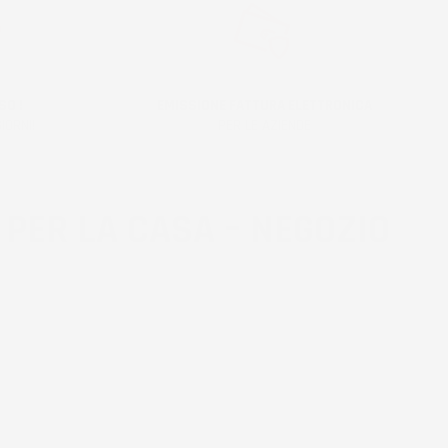
SO !
EMISSIONE FATTURA ELETTRONICA
IORNI!
PER LE AZIENDE
 PER LA CASA – NEGOZIO