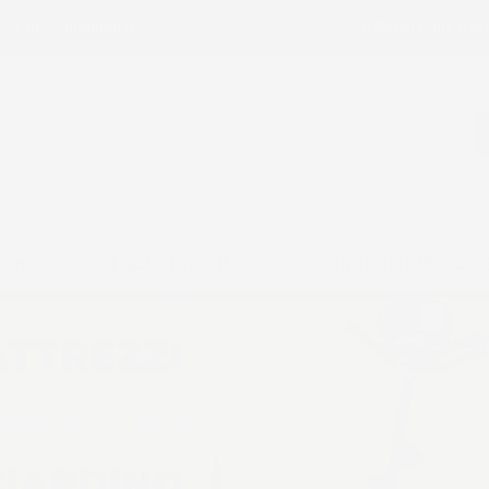
ail:
ac@imjglobal.it
La Spedizione è se
RDINO
OFFICINA E ATTREZZI
CONFIGURATORE ACCE