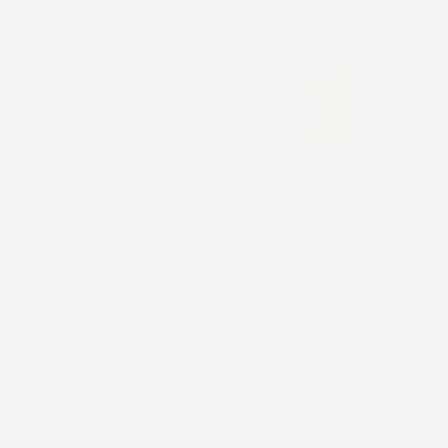
HE A
GENERATORE INVERTER
SALDATRICE INVERTER
H
PORTATILE QL3500IG
MMA/TIG 330A CON CAVI
O 25 MM
3,5KW 212CC 4 TEMPI
2-4 M E
OHV BENZINA 230V
RAFFREDDAMENTO
ATTIVO
Prezzo
518,32 €
Prezzo
116,79 €