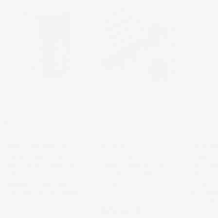
NON
DISPONIBILE
SERBATOIO PER ACQUA
MOTOTRIVELLA A
VASO PE
PIOVANA AQUA TOWER | 4
SCOPPIO DEMON 62CC
URBI CA
PUNTI DI ATTACCO | 2
5,2CV 2T CON 3 PUNTE
RETTAN
FORI FILETTATI |
Ø10-20CM E PROLUNGA
DECORAT
RUBINETTO INCLUSO |
47CM
PLASTIC
CISTERNA DA GIARDINO |
ESTERNO
DESIGN MODERNO
MODER
Prezzo
169,90 €