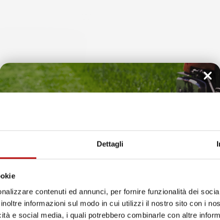
favorite_border
Il tuo 5% di benvenuto
è già pronto!
Dettagli
ookie
nalizzare contenuti ed annunci, per fornire funzionalità dei socia
RI PIANTE RATO ROUND |
VASO PER FIORI PIANTE LOFLY 
ORATIVO | IN PLASTICA | DA
RETTANGOLARE | DECORATIVO | 
inoltre informazioni sul modo in cui utilizzi il nostro sito con i n
RNO | DESIGN MODERNO
27,7X57,8X22,4 CM | DA INTER
icità e social media, i quali potrebbero combinarle con altre inform