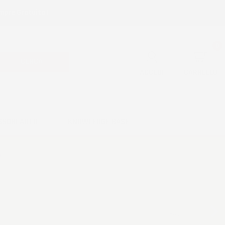
mpre Gratuita !
0
CERCA
ACCEDI
CARRELLO
SSORI AUTO
KNOWLEDGE BASE
Successivo