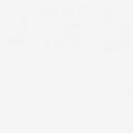
R FIORI PIANTE
DECESPUGLIATORE A
CESOIE ELETTRIC
SE T |
RUOTE DEMON 1,9CV 2T
BATTERIA 16V 3A
GOLARE |
RAFFREDDATO ARIA
DIAMETRO TAGLI
IVO | IN
9500RPM TAGLIO 42CM
A | DA INTERNO
Prezzo
155,84 €
 | DESIGN
Prezzo
181,30 €
NO