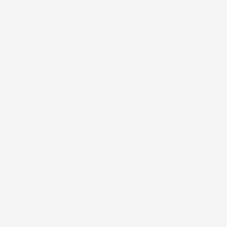
30 Giugno 2026
Ottimo prodotto e spedizione velocissima
Acquirente verificato
28 Giugno 2026
Prodotto abbastanza buono da migliorare la robustezza del
telaio un po' debole per il resto funziona bene al momento.
Acquirente verificato
Chiamaci:
+39 393 803 8255
LUN-VEN 9:00-12:00 / 14:00-17:00
E-mail:
ac@imjglobal.it