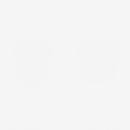
favorite_border
favorite_border
VASO PER FIORI PIANTE
VASO PER FIORI PIANTE
LOFLY | ROTONDO |
RATO ROUND | ROTONDO |