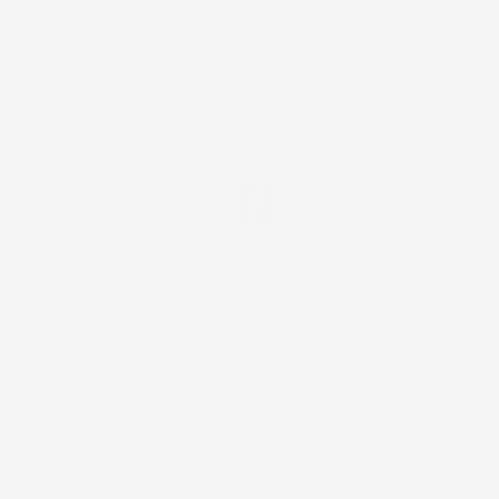
NEWSLETTER
*Accetto i termini di utilizzo generali e la politica sulla
privacy.
Facebook
IL TUO ACCOUNT

LA NOSTRA AZIENDA

ACCESSORI AUTO

CASA E GIARDINO
