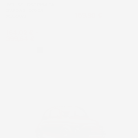
INCLUSO | CISTERNA DA
GIARDINO | DESIGN
Prezzo
169,90 €
MODERNO
Prezzo
164,02 €
-
399,64 €
Grigio
Nero