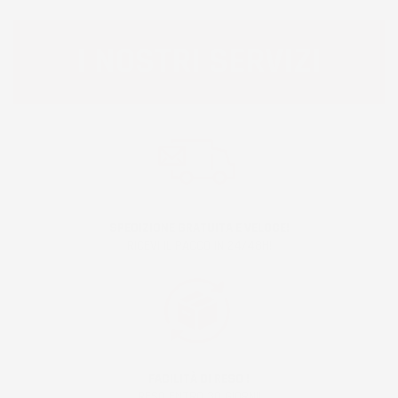
I NOSTRI SERVIZI
SPEDIZIONE GRATUITA E VELOCE!
RICEVI IL PACCO IN 24/48H!
FACILITÀ DI RESO !
RESO ENTRO 30 GIORNI!