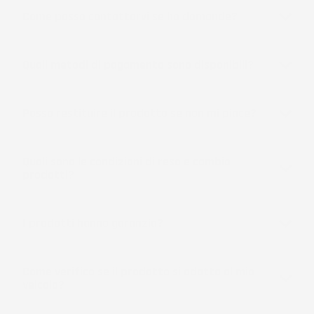
Come posso contattarvi se ho domande?
Quali metodi di pagamento sono disponibili?
Posso restituire il prodotto se non mi piace?
Quali sono le condizioni di reso e cambio
prodotti?
I prodotti hanno garanzia?
Come verifico se il prodotto si adatta al mio
veicolo?