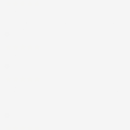
12 Luglio 2026
Prodotti perfetti e di buona qualità. Comunicazione perfetta e
spedizione velocissima. E' stato veramente bello fare acquisti da
voi. Consigliatissimo.
Acquirente verificato
12 Luglio 2026
Eccellente
Acquirente verificato
01 Luglio 2026
la merce ordinata è arrivata perfettamente imballata in meno
di 48 ore, prima di quanto previsto. Anche il post-vendita ha
funzionato ( nel fornire risposte esaustive alle domande
richieste). Complimenti.
Acquirente verificato