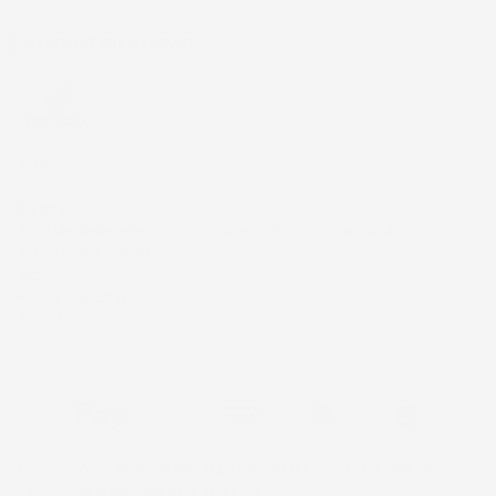
INFORMAZIONI NEGOZIO
4,7
/5
43.853
Il totale delle recensioni indicate include la somma di:
Recensioni Feedaty
185
Recensioni Ebay
43668
© 2024 IMJ Global. Partita IVA: IT01544750522 N. Iscr. REA SI-
2102721 Capitale Sociale: €10.000 I.V.