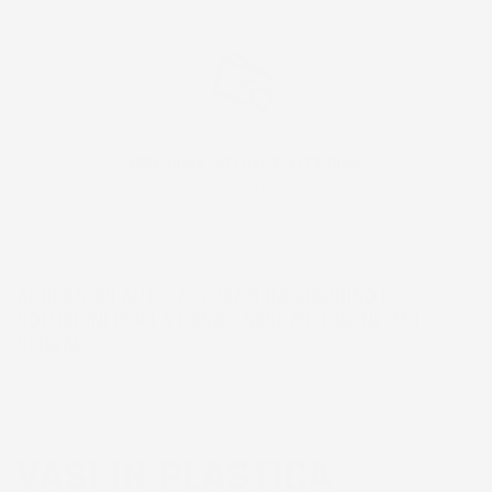
EMISSIONE FATTURA ELETTRONICA
PER LE AZIENDE
ACCESSORI AUTO, ATTREZZI DA GIARDINO E
SOLUZIONI PER LA CASA – NEGOZIO ONLINE IMJ
GLOBAL
VASI IN PLASTICA