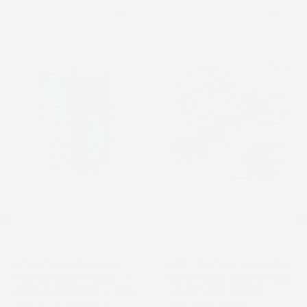
favorite_border
favorite_border
NON
DISPONIBILE
SERBATOIO PER ACQUA
MOTOTRIVELLA A SCOPPIO
PIOVANA AQUA TOWER | 4
DEMON 62CC 5,2CV 2T CON
PUNTI DI ATTACCO | 2 FORI
3 PUNTE Ø10-20CM E
FILETTATI | RUBINETTO
PROLUNGA 47CM