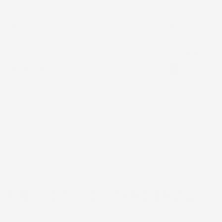
DECORATIVO | IN PLASTICA |
DECORATIVO | IN PLASTICA |
Ø58,2X52,3 CM | DA
DA INTERNO ESTERNO |
INTERNO ESTERNO | NERO |
DESIGN MODERNO
VOLUME 54,7 LITRI |
DESIGN MODERNO
Prezzo
11,11 €
-
42,08 €
Prezzo
31,55 €
-
42,07 €
Bianco
Nero
PRODOTTI DI TENDENZA
3
voti