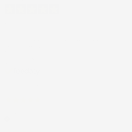
Eccellente
4,7
/5
43.853
recensioni
Il totale delle recensioni indicate include la somma di:
Recensioni Feedaty
185
Recensioni Ebay
43668
Le nostre recensioni a 4 e 5 stelle.
Clicca qui per leggerle tutte >
Precedente
Successivo
6 Giorni Fa
Spedizione veloce Tappetini top
Acquirente verificato