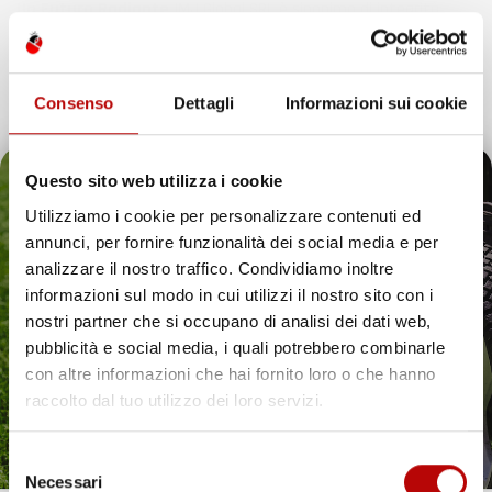
Un Futuro Radiante
IMJ Global SRL è sinonimo di integrità,
qualità e innovazione. Continuando il nostro percorso di
espansione, siamo dedicati ad anticipare e soddisfare le
esigenze dei clienti, assicurando esperienze d’acquisto
Consenso
Dettagli
Informazioni sui cookie
eccezionali e introducendo soluzioni innovative nell’ecosistema
digitale.
Questo sito web utilizza i cookie
Utilizziamo i cookie per personalizzare contenuti ed
annunci, per fornire funzionalità dei social media e per
Il tuo 5% di benvenuto
analizzare il nostro traffico. Condividiamo inoltre
IMJ Global è specializzato in
accessori auto
,
attrezzi da giardino
informazioni sul modo in cui utilizzi il nostro sito con i
e soluzioni per la casa. Ogni categoria offre prodotti mirati,
è già pronto!
nostri partner che si occupano di analisi dei dati web,
compatibili con veicoli specifici o adatti all’uso quotidiano. Il
catalogo comprende
tappetini per auto
,
accessori per veicoli
,
pubblicità e social media, i quali potrebbero combinarle
utensili da giardino
e articoli per organizzare gli spazi in modo
con altre informazioni che hai fornito loro o che hanno
pratico ed efficiente.
raccolto dal tuo utilizzo dei loro servizi.
Hai bisogno di tappetini auto resistenti? Scopri le
nostre soluzioni per ogni stagione
Selezione
Necessari
Proteggere l’interno del veicolo in modo pratico ed elegante è
del