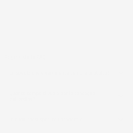
frutto di anni di esperienza nel commercio elettronico e nella
logistica, per assicurare un servizio preciso e professionale.
Per chi cerca
accessori per la casa e il giardino
funzionali, IMJ
Global rappresenta una scelta affidabile e accessibile, sempre in
espansione per soddisfare le esigenze più diverse.
Pagina delle FAQ
La spedizione è veramente sempre gratuita?
Quanto tempo ci vuole per la consegna
dell'ordine?
In quali paesi spedite i prodotti?