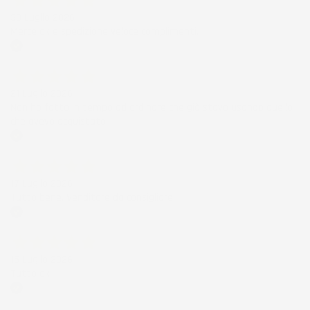
30 Luglio 2026
Merce ok e spedizione veloce complimenti.
Acquirente verificato
21 Luglio 2026
Non ho fatto in tempo ad ordinare che già stavo usando quello
che avevo acquistato
Acquirente verificato
17 Luglio 2026
Tutto bene. Venditore da consigliare
Acquirente verificato
15 Luglio 2026
Tutto ok
Acquirente verificato