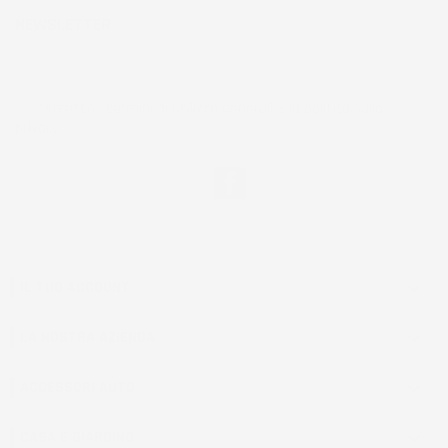
NEWSLETTER
*Accetto i termini di utilizzo generali e la politica sulla
privacy.
Facebook
IL TUO ACCOUNT

LA NOSTRA AZIENDA

ACCESSORI AUTO

CASA E GIARDINO
