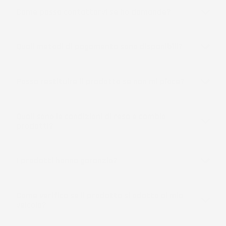
Come posso contattarvi se ho domande?
Quali metodi di pagamento sono disponibili?
Posso restituire il prodotto se non mi piace?
Quali sono le condizioni di reso e cambio
prodotti?
I prodotti hanno garanzia?
Come verifico se il prodotto si adatta al mio
veicolo?