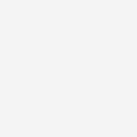
Eccellente
4,7
/5
43.853
recensioni
Il totale delle recensioni indicate include la somma di:
Recensioni Feedaty
185
Recensioni Ebay
43668
Le nostre recensioni a 4 e 5 stelle.
Clicca qui per leggerle tutte >
Precedente
Successivo
4 Giorni Fa
Spedizione veloce Tappetini top
Acquirente verificato