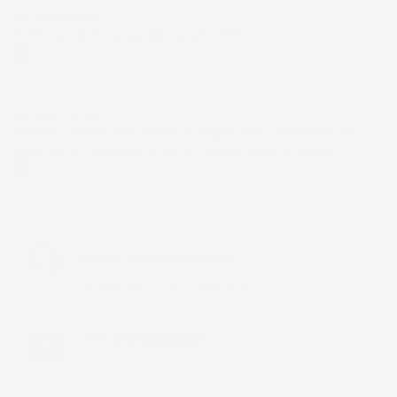
30 Giugno 2026
Ottimo prodotto e spedizione velocissima
Acquirente verificato
28 Giugno 2026
Prodotto abbastanza buono da migliorare la robustezza del
telaio un po' debole per il resto funziona bene al momento.
Acquirente verificato
Chiamaci:
+39 393 803 8255
LUN-VEN 9:00-12:00 / 14:00-17:00
E-mail:
ac@imjglobal.it