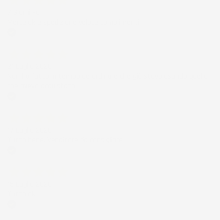
7 Giorni Fa
Merce ok e spedizione veloce complimenti.
Acquirente verificato
21 Luglio 2026
Non ho fatto in tempo ad ordinare che già stavo usando quello
che avevo acquistato
Acquirente verificato
17 Luglio 2026
Tutto bene. Venditore da consigliare
Acquirente verificato
15 Luglio 2026
Tutto ok
Acquirente verificato