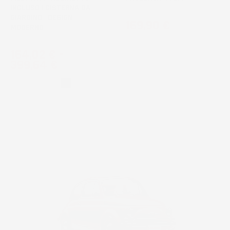
INCLUSO | CISTERNA DA
GIARDINO | DESIGN
Prezzo
169,90 €
MODERNO
Prezzo
164,02 €
-
399,64 €
Grigio
Nero