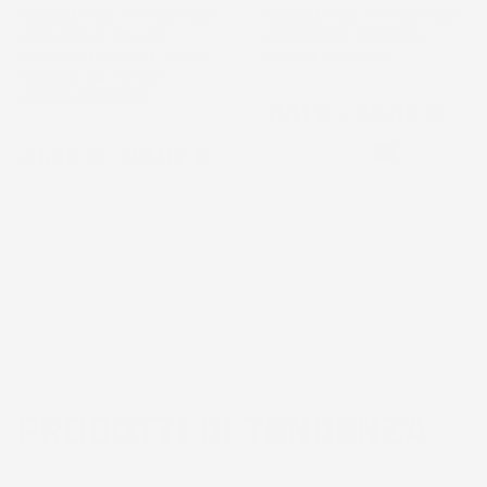
DECORATIVO | IN PLASTICA |
DECORATIVO | IN PLASTICA |
Ø58,2X52,3 CM | DA
DA INTERNO ESTERNO |
INTERNO ESTERNO | NERO |
DESIGN MODERNO
VOLUME 54,7 LITRI |
DESIGN MODERNO
Prezzo
11,11 €
-
42,08 €
Prezzo
31,55 €
-
42,07 €
Bianco
Nero
PRODOTTI DI TENDENZA
3
voti