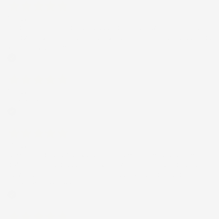
12 Luglio 2026
Prodotti perfetti e di buona qualità. Comunicazione perfetta e
spedizione velocissima. E' stato veramente bello fare acquisti da
voi. Consigliatissimo.
Acquirente verificato
12 Luglio 2026
Eccellente
Acquirente verificato
01 Luglio 2026
la merce ordinata è arrivata perfettamente imballata in meno
di 48 ore, prima di quanto previsto. Anche il post-vendita ha
funzionato ( nel fornire risposte esaustive alle domande
richieste). Complimenti.
Acquirente verificato