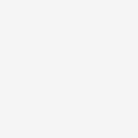
I NOSTRI SERVIZI
SPEDIZIONE GRATUITA E VELOCE!
RICEVI IL PACCO IN 24/48H!
FACILITÀ DI RESO !
RESO ENTRO 30 GIORNI!