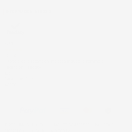
INFORMAZIONI NEGOZIO
4,7
/5
43.853
Il totale delle recensioni indicate include la somma di:
Recensioni Feedaty
185
Recensioni Ebay
43668
© 2024 IMJ Global. Partita IVA: IT01544750522 N. Iscr. REA SI-
2102721 Capitale Sociale: €10.000 I.V.