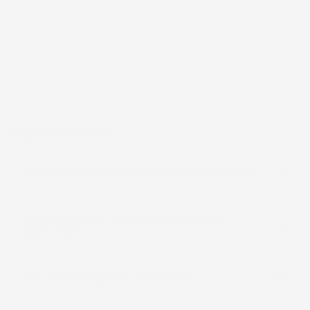
frutto di anni di esperienza nel commercio elettronico e nella
logistica, per assicurare un servizio preciso e professionale.
Per chi cerca
accessori per la casa e il giardino
funzionali, IMJ
Global rappresenta una scelta affidabile e accessibile, sempre in
espansione per soddisfare le esigenze più diverse.
Pagina delle FAQ
La spedizione è veramente sempre gratuita?
Quanto tempo ci vuole per la consegna
dell'ordine?
In quali paesi spedite i prodotti?