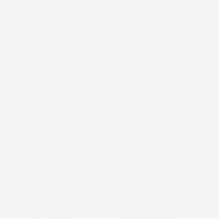
favorite_border
favorite_border
NON
DISPONIBILE
SERBATOIO PER ACQUA
MOTOTRIVELLA A SCOPPIO
PIOVANA AQUA TOWER | 4
DEMON 62CC 5,2CV 2T CON
PUNTI DI ATTACCO | 2 FORI
3 PUNTE Ø10-20CM E
FILETTATI | RUBINETTO
PROLUNGA 47CM