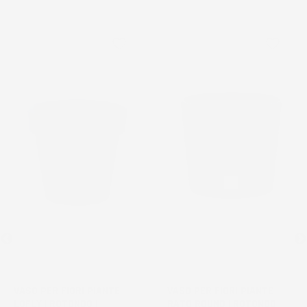
favorite_border
favorite_border
VASO PER FIORI PIANTE
VASO PER FIORI PIANTE
LOFLY | ROTONDO |
RATO ROUND | ROTONDO |