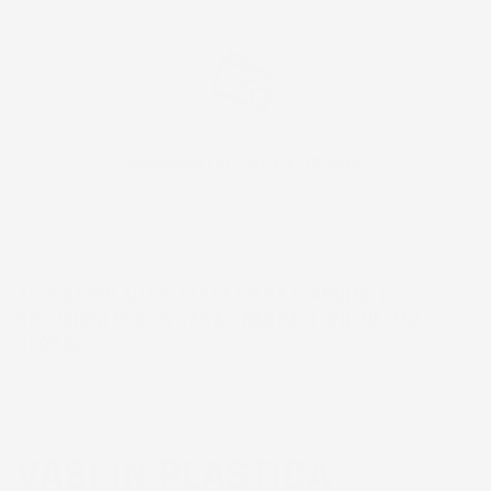
EMISSIONE FATTURA ELETTRONICA
PER LE AZIENDE
ACCESSORI AUTO, ATTREZZI DA GIARDINO E
SOLUZIONI PER LA CASA – NEGOZIO ONLINE IMJ
GLOBAL
VASI IN PLASTICA