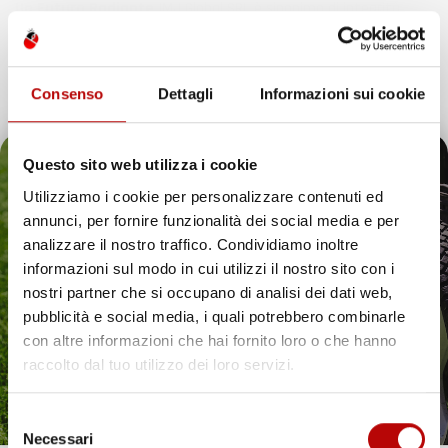
Un Futuro Radiante
IMJ Global SRL è sinonimo di integrità,
qualità e innovazione. Continuando il nostro percorso di
espansione, siamo dedicati ad anticipare e soddisfare le
esigenze dei clienti, assicurando esperienze d’acquisto
Consenso
Dettagli
Informazioni sui cookie
eccezionali e introducendo soluzioni innovative nell’ecosistema
digitale.
Questo sito web utilizza i cookie
Utilizziamo i cookie per personalizzare contenuti ed
annunci, per fornire funzionalità dei social media e per
Il tuo 5% di benvenuto
analizzare il nostro traffico. Condividiamo inoltre
IMJ Global è specializzato in
accessori auto
,
attrezzi da giardino
informazioni sul modo in cui utilizzi il nostro sito con i
e soluzioni per la casa. Ogni categoria offre prodotti mirati,
è già pronto!
nostri partner che si occupano di analisi dei dati web,
compatibili con veicoli specifici o adatti all’uso quotidiano. Il
catalogo comprende
tappetini per auto
,
accessori per veicoli
,
pubblicità e social media, i quali potrebbero combinarle
utensili da giardino
e articoli per organizzare gli spazi in modo
con altre informazioni che hai fornito loro o che hanno
pratico ed efficiente.
raccolto dal tuo utilizzo dei loro servizi.
Hai bisogno di tappetini auto resistenti? Scopri le
nostre soluzioni per ogni stagione
Selezione
Necessari
Proteggere l’interno del veicolo in modo pratico ed elegante è
del