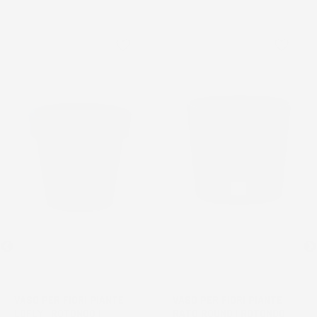
favorite_border
favorite_border
VASO PER FIORI PIANTE
VASO PER FIORI PIANTE
LOFLY | ROTONDO |
RATO ROUND | ROTONDO |