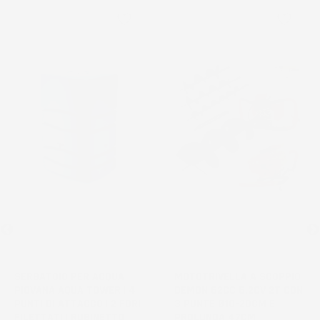
favorite_border
favorite_border
NON
DISPONIBILE
SERBATOIO PER ACQUA
MOTOTRIVELLA A SCOPPIO
PIOVANA AQUA TOWER | 4
DEMON 62CC 5,2CV 2T CON
PUNTI DI ATTACCO | 2 FORI
3 PUNTE Ø10-20CM E
FILETTATI | RUBINETTO
PROLUNGA 47CM