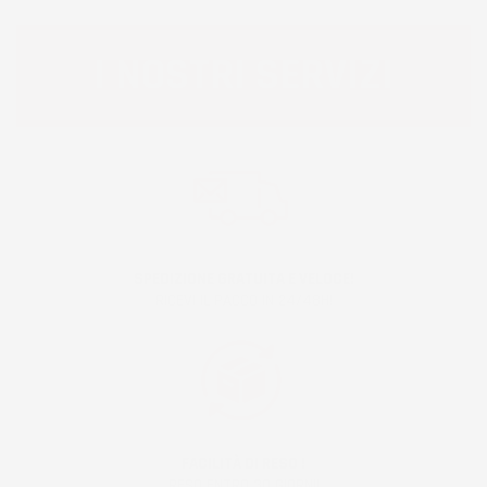
I NOSTRI SERVIZI
SPEDIZIONE GRATUITA E VELOCE!
RICEVI IL PACCO IN 24/48H!
FACILITÀ DI RESO !
RESO ENTRO 30 GIORNI!