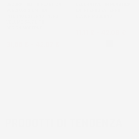
DECORATIVO | IN PLASTICA |
DECORATIVO | IN PLASTICA |
Ø58,2X52,3 CM | DA
DA INTERNO ESTERNO |
INTERNO ESTERNO | NERO |
DESIGN MODERNO
VOLUME 54,7 LITRI |
DESIGN MODERNO
Prezzo
11,11 €
-
42,08 €
Prezzo
31,55 €
-
42,07 €
Bianco
Nero
PRODOTTI DI TENDENZA
3
voti