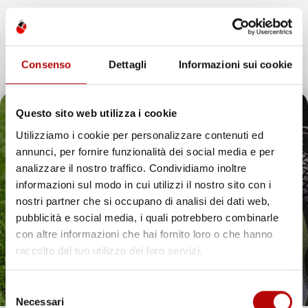
Un Futuro Radiante
IMJ Global SRL è sinonimo di integrità,
qualità e innovazione. Continuando il nostro percorso di
espansione, siamo dedicati ad anticipare e soddisfare le
esigenze dei clienti, assicurando esperienze d’acquisto
Consenso
Dettagli
Informazioni sui cookie
eccezionali e introducendo soluzioni innovative nell’ecosistema
digitale.
Questo sito web utilizza i cookie
Utilizziamo i cookie per personalizzare contenuti ed
annunci, per fornire funzionalità dei social media e per
Il tuo 5% di benvenuto
analizzare il nostro traffico. Condividiamo inoltre
IMJ Global è specializzato in
accessori auto
,
attrezzi da giardino
informazioni sul modo in cui utilizzi il nostro sito con i
e soluzioni per la casa. Ogni categoria offre prodotti mirati,
è già pronto!
nostri partner che si occupano di analisi dei dati web,
compatibili con veicoli specifici o adatti all’uso quotidiano. Il
catalogo comprende
tappetini per auto
,
accessori per veicoli
,
pubblicità e social media, i quali potrebbero combinarle
utensili da giardino
e articoli per organizzare gli spazi in modo
con altre informazioni che hai fornito loro o che hanno
pratico ed efficiente.
raccolto dal tuo utilizzo dei loro servizi.
Hai bisogno di tappetini auto resistenti? Scopri le
nostre soluzioni per ogni stagione
Selezione
Necessari
Proteggere l’interno del veicolo in modo pratico ed elegante è
del