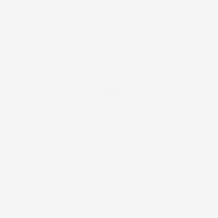
NEWSLETTER
*Accetto i termini di utilizzo generali e la politica sulla
privacy.
Facebook
IL TUO ACCOUNT

LA NOSTRA AZIENDA

ACCESSORI AUTO

CASA E GIARDINO
