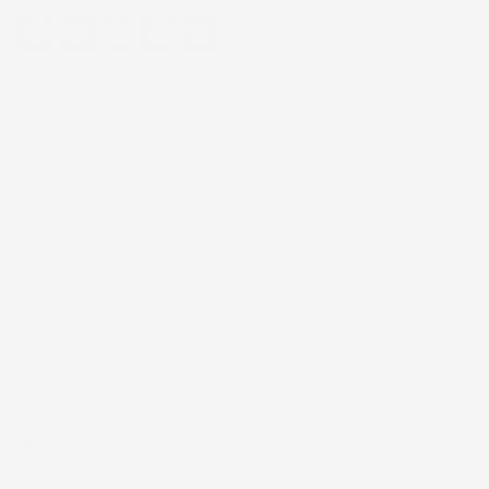
Eccellente
4,7
/5
43.853
recensioni
Il totale delle recensioni indicate include la somma di:
Recensioni Feedaty
185
Recensioni Ebay
43668
Le nostre recensioni a 4 e 5 stelle.
Clicca qui per leggerle tutte >
Precedente
Successivo
7 Giorni Fa
Spedizione veloce Tappetini top
Acquirente verificato