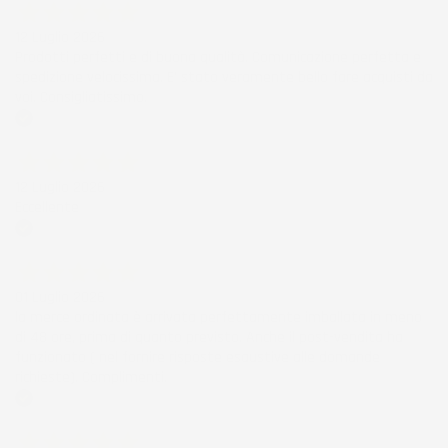
12 Luglio 2026
Prodotti perfetti e di buona qualità. Comunicazione perfetta e
spedizione velocissima. E' stato veramente bello fare acquisti da
voi. Consigliatissimo.
Acquirente verificato
12 Luglio 2026
Eccellente
Acquirente verificato
01 Luglio 2026
la merce ordinata è arrivata perfettamente imballata in meno
di 48 ore, prima di quanto previsto. Anche il post-vendita ha
funzionato ( nel fornire risposte esaustive alle domande
richieste). Complimenti.
Acquirente verificato