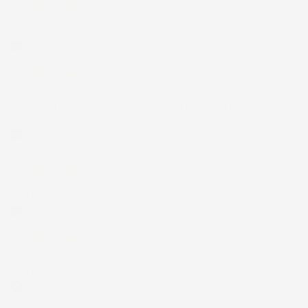
30 Luglio 2026
Merce ok e spedizione veloce complimenti.
Acquirente verificato
21 Luglio 2026
Non ho fatto in tempo ad ordinare che già stavo usando quello
che avevo acquistato
Acquirente verificato
17 Luglio 2026
Tutto bene. Venditore da consigliare
Acquirente verificato
15 Luglio 2026
Tutto ok
Acquirente verificato