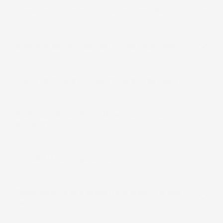
Come posso contattarvi se ho domande?
Quali metodi di pagamento sono disponibili?
Posso restituire il prodotto se non mi piace?
Quali sono le condizioni di reso e cambio
prodotti?
I prodotti hanno garanzia?
Come verifico se il prodotto si adatta al mio
veicolo?