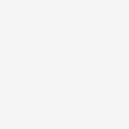
30 Giugno 2026
Ottimo prodotto e spedizione velocissima
Acquirente verificato
28 Giugno 2026
Prodotto abbastanza buono da migliorare la robustezza del
telaio un po' debole per il resto funziona bene al momento.
Acquirente verificato
Chiamaci:
+39 393 803 8255
LUN-VEN 9:00-12:00 / 14:00-17:00
E-mail:
ac@imjglobal.it