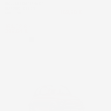
INCLUSO | CISTERNA DA
GIARDINO | DESIGN
Prezzo
169,90 €
MODERNO
Prezzo
164,02 €
-
399,64 €
Grigio
Nero