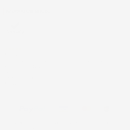
INFORMAZIONI NEGOZIO
4,7
/5
43.853
Il totale delle recensioni indicate include la somma di:
Recensioni Feedaty
185
Recensioni Ebay
43668
© 2024 IMJ Global. Partita IVA: IT01544750522 N. Iscr. REA SI-
2102721 Capitale Sociale: €10.000 I.V.