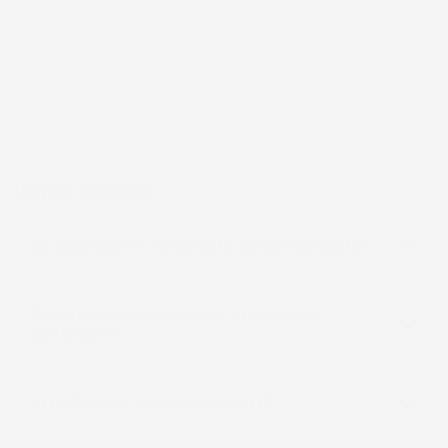
frutto di anni di esperienza nel commercio elettronico e nella
logistica, per assicurare un servizio preciso e professionale.
Per chi cerca
accessori per la casa e il giardino
funzionali, IMJ
Global rappresenta una scelta affidabile e accessibile, sempre in
espansione per soddisfare le esigenze più diverse.
Pagina delle FAQ
La spedizione è veramente sempre gratuita?
Quanto tempo ci vuole per la consegna
dell'ordine?
In quali paesi spedite i prodotti?