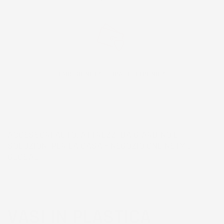
EMISSIONE FATTURA ELETTRONICA
PER LE AZIENDE
ACCESSORI AUTO, ATTREZZI DA GIARDINO E
SOLUZIONI PER LA CASA – NEGOZIO ONLINE IMJ
GLOBAL
VASI IN PLASTICA