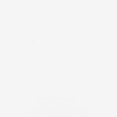
INCLUSO | CISTERNA DA
GIARDINO | DESIGN
Prezzo
169,90 €
MODERNO
Prezzo
164,02 €
-
399,64 €
Grigio
Nero