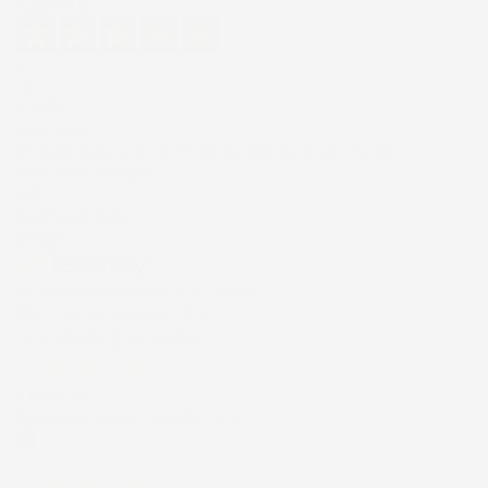
Eccellente
4,7
/5
43.853
recensioni
Il totale delle recensioni indicate include la somma di:
Recensioni Feedaty
185
Recensioni Ebay
43668
Le nostre recensioni a 4 e 5 stelle.
Clicca qui per leggerle tutte >
Precedente
Successivo
3 Giorni Fa
Spedizione veloce Tappetini top
Acquirente verificato