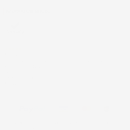
INFORMAZIONI NEGOZIO
4,7
/5
43.853
Il totale delle recensioni indicate include la somma di:
Recensioni Feedaty
185
Recensioni Ebay
43668
© 2024 IMJ Global. Partita IVA: IT01544750522 N. Iscr. REA SI-
2102721 Capitale Sociale: €10.000 I.V.