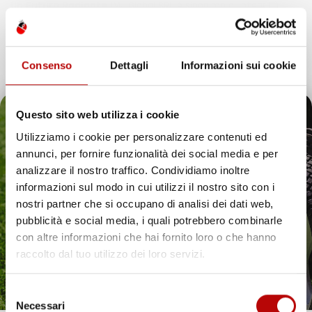
Un Futuro Radiante
IMJ Global SRL è sinonimo di integrità,
qualità e innovazione. Continuando il nostro percorso di
espansione, siamo dedicati ad anticipare e soddisfare le
esigenze dei clienti, assicurando esperienze d’acquisto
Consenso
Dettagli
Informazioni sui cookie
eccezionali e introducendo soluzioni innovative nell’ecosistema
digitale.
Questo sito web utilizza i cookie
Utilizziamo i cookie per personalizzare contenuti ed
annunci, per fornire funzionalità dei social media e per
Il tuo 5% di benvenuto
analizzare il nostro traffico. Condividiamo inoltre
IMJ Global è specializzato in
accessori auto
,
attrezzi da giardino
informazioni sul modo in cui utilizzi il nostro sito con i
e soluzioni per la casa. Ogni categoria offre prodotti mirati,
è già pronto!
nostri partner che si occupano di analisi dei dati web,
compatibili con veicoli specifici o adatti all’uso quotidiano. Il
catalogo comprende
tappetini per auto
,
accessori per veicoli
,
pubblicità e social media, i quali potrebbero combinarle
utensili da giardino
e articoli per organizzare gli spazi in modo
con altre informazioni che hai fornito loro o che hanno
pratico ed efficiente.
raccolto dal tuo utilizzo dei loro servizi.
Hai bisogno di tappetini auto resistenti? Scopri le
nostre soluzioni per ogni stagione
Selezione
Necessari
Proteggere l’interno del veicolo in modo pratico ed elegante è
del