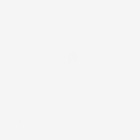
NEWSLETTER
*Accetto i termini di utilizzo generali e la politica sulla
privacy.
Facebook
IL TUO ACCOUNT

LA NOSTRA AZIENDA

ACCESSORI AUTO

CASA E GIARDINO
