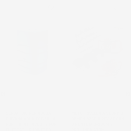
favorite_border
favorite_border
NON
DISPONIBILE
SERBATOIO PER ACQUA
MOTOTRIVELLA A SCOPPIO
PIOVANA AQUA TOWER | 4
DEMON 62CC 5,2CV 2T CON
PUNTI DI ATTACCO | 2 FORI
3 PUNTE Ø10-20CM E
FILETTATI | RUBINETTO
PROLUNGA 47CM