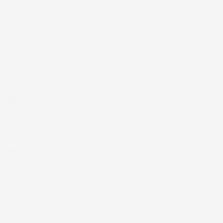
6 Giorni Fa
Merce ok e spedizione veloce complimenti.
Acquirente verificato
21 Luglio 2026
Non ho fatto in tempo ad ordinare che già stavo usando quello
che avevo acquistato
Acquirente verificato
17 Luglio 2026
Tutto bene. Venditore da consigliare
Acquirente verificato
15 Luglio 2026
Tutto ok
Acquirente verificato