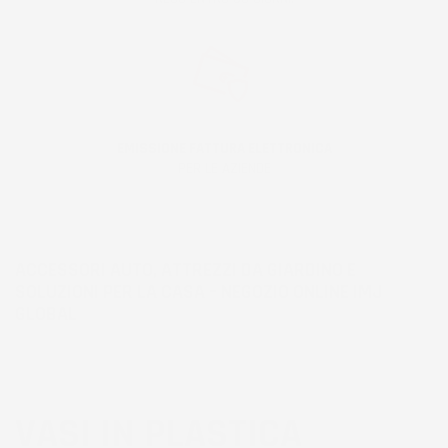
EMISSIONE FATTURA ELETTRONICA
PER LE AZIENDE
ACCESSORI AUTO, ATTREZZI DA GIARDINO E
SOLUZIONI PER LA CASA – NEGOZIO ONLINE IMJ
GLOBAL
VASI IN PLASTICA