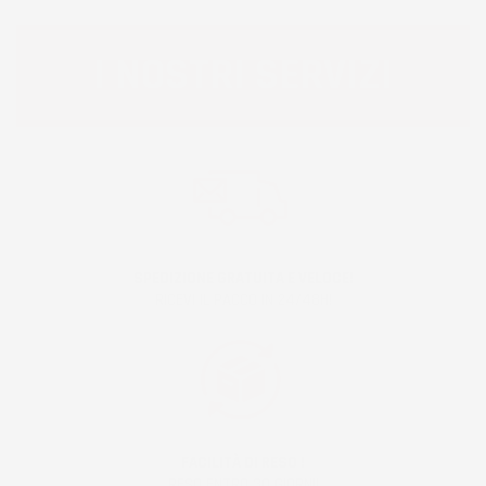
I NOSTRI SERVIZI
SPEDIZIONE GRATUITA E VELOCE!
RICEVI IL PACCO IN 24/48H!
FACILITÀ DI RESO !
RESO ENTRO 30 GIORNI!