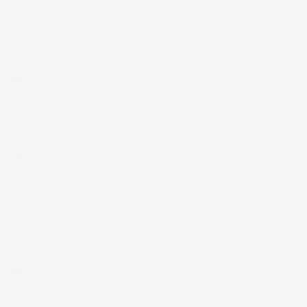
12 Luglio 2026
Prodotti perfetti e di buona qualità. Comunicazione perfetta e
spedizione velocissima. E' stato veramente bello fare acquisti da
voi. Consigliatissimo.
Acquirente verificato
12 Luglio 2026
Eccellente
Acquirente verificato
01 Luglio 2026
la merce ordinata è arrivata perfettamente imballata in meno
di 48 ore, prima di quanto previsto. Anche il post-vendita ha
funzionato ( nel fornire risposte esaustive alle domande
richieste). Complimenti.
Acquirente verificato