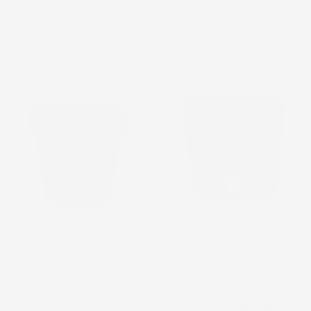
favorite_border
favorite_border
VASO PER FIORI PIANTE
VASO PER FIORI PIANTE
LOFLY | ROTONDO |
RATO ROUND | ROTONDO |