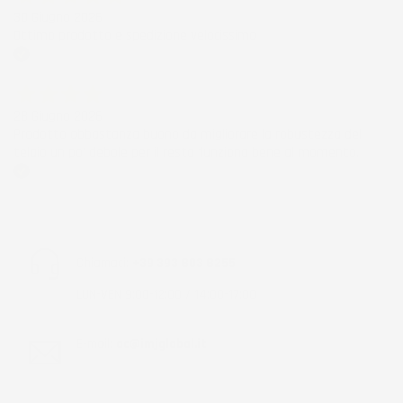
30 Giugno 2026
Ottimo prodotto e spedizione velocissima
Acquirente verificato
28 Giugno 2026
Prodotto abbastanza buono da migliorare la robustezza del
telaio un po' debole per il resto funziona bene al momento.
Acquirente verificato
Chiamaci:
+39 393 803 8255
LUN-VEN 9:00-12:00 / 14:00-17:00
E-mail:
ac@imjglobal.it