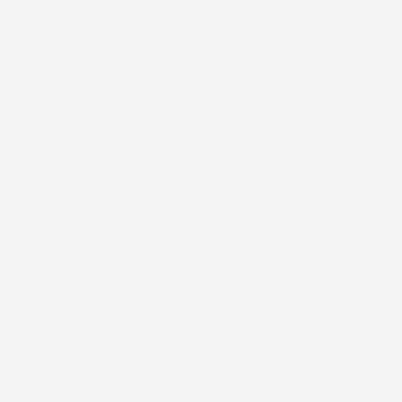
frutto di anni di esperienza nel commercio elettronico e nella
logistica, per assicurare un servizio preciso e professionale.
Per chi cerca
accessori per la casa e il giardino
funzionali, IMJ
Global rappresenta una scelta affidabile e accessibile, sempre in
espansione per soddisfare le esigenze più diverse.
Pagina delle FAQ
La spedizione è veramente sempre gratuita?
Quanto tempo ci vuole per la consegna
dell'ordine?
In quali paesi spedite i prodotti?