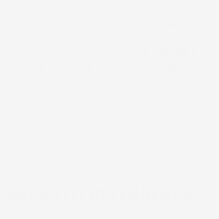
DECORATIVO | IN PLASTICA |
DECORATIVO | IN PLASTICA |
Ø58,2X52,3 CM | DA
DA INTERNO ESTERNO |
INTERNO ESTERNO | NERO |
DESIGN MODERNO
VOLUME 54,7 LITRI |
DESIGN MODERNO
Prezzo
11,11 €
-
42,08 €
Prezzo
31,55 €
-
42,07 €
Bianco
Nero
PRODOTTI DI TENDENZA
3
voti