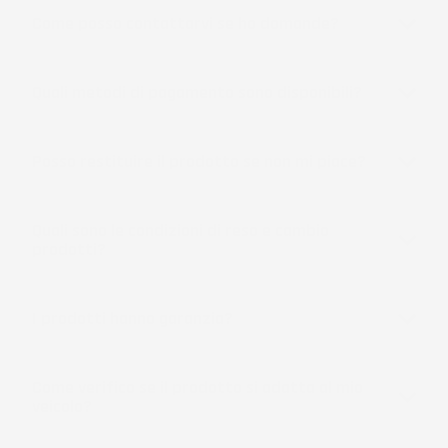
Come posso contattarvi se ho domande?
Quali metodi di pagamento sono disponibili?
Posso restituire il prodotto se non mi piace?
Quali sono le condizioni di reso e cambio
prodotti?
I prodotti hanno garanzia?
Come verifico se il prodotto si adatta al mio
veicolo?