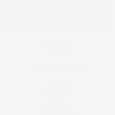
I NOSTRI SERVIZI
SPEDIZIONE GRATUITA E VELOCE!
RICEVI IL PACCO IN 24/48H!
FACILITÀ DI RESO !
RESO ENTRO 30 GIORNI!