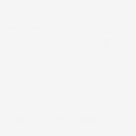
DECORATIVO | IN PLASTICA |
DECORATIVO | IN PLASTICA |
Ø58,2X52,3 CM | DA
DA INTERNO ESTERNO |
INTERNO ESTERNO | NERO |
DESIGN MODERNO
VOLUME 54,7 LITRI |
DESIGN MODERNO
Prezzo
11,11 €
-
42,08 €
Prezzo
31,55 €
-
42,07 €
Bianco
Nero
PRODOTTI DI TENDENZA
3
voti