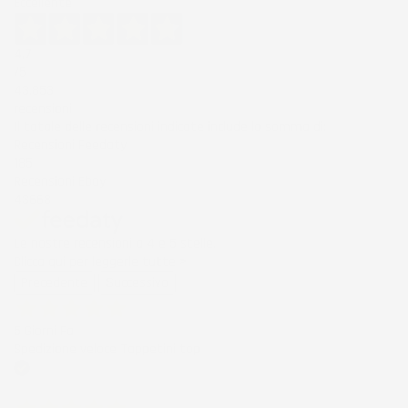
Eccellente
4,7
/5
43.853
recensioni
Il totale delle recensioni indicate include la somma di:
Recensioni Feedaty
185
Recensioni Ebay
43668
Le nostre recensioni a 4 e 5 stelle.
Clicca qui per leggerle tutte >
Precedente
Successivo
5 Giorni Fa
Spedizione veloce Tappetini top
Acquirente verificato