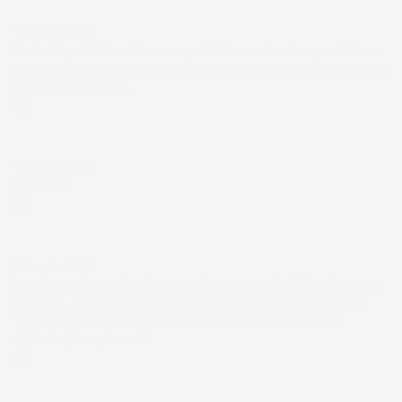
12 Luglio 2026
Prodotti perfetti e di buona qualità. Comunicazione perfetta e
spedizione velocissima. E' stato veramente bello fare acquisti da
voi. Consigliatissimo.
Acquirente verificato
12 Luglio 2026
Eccellente
Acquirente verificato
01 Luglio 2026
la merce ordinata è arrivata perfettamente imballata in meno
di 48 ore, prima di quanto previsto. Anche il post-vendita ha
funzionato ( nel fornire risposte esaustive alle domande
richieste). Complimenti.
Acquirente verificato