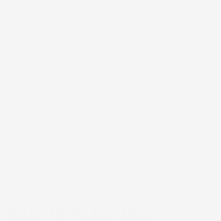
EMISSIONE FATTURA ELETTRONICA
PER LE AZIENDE
ACCESSORI AUTO, ATTREZZI DA GIARDINO E
SOLUZIONI PER LA CASA – NEGOZIO ONLINE IMJ
GLOBAL
VASI IN PLASTICA