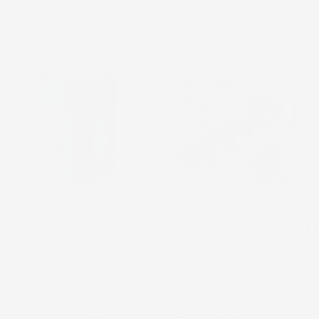
favorite_border
favorite_border
NON
DISPONIBILE
SERBATOIO PER ACQUA
MOTOTRIVELLA A SCOPPIO
PIOVANA AQUA TOWER | 4
DEMON 62CC 5,2CV 2T CON
PUNTI DI ATTACCO | 2 FORI
3 PUNTE Ø10-20CM E
FILETTATI | RUBINETTO
PROLUNGA 47CM