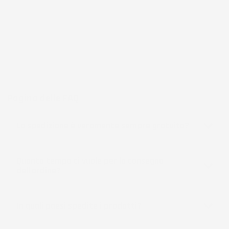
frutto di anni di esperienza nel commercio elettronico e nella
logistica, per assicurare un servizio preciso e professionale.
Per chi cerca
accessori per la casa e il giardino
funzionali, IMJ
Global rappresenta una scelta affidabile e accessibile, sempre in
espansione per soddisfare le esigenze più diverse.
Pagina delle FAQ
La spedizione è veramente sempre gratuita?
Quanto tempo ci vuole per la consegna
dell'ordine?
In quali paesi spedite i prodotti?