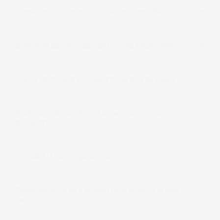
Come posso contattarvi se ho domande?
Quali metodi di pagamento sono disponibili?
Posso restituire il prodotto se non mi piace?
Quali sono le condizioni di reso e cambio
prodotti?
I prodotti hanno garanzia?
Come verifico se il prodotto si adatta al mio
veicolo?