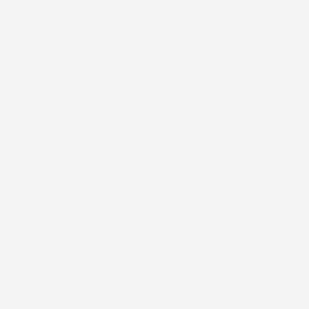
30 Luglio 2026
Merce ok e spedizione veloce complimenti.
Acquirente verificato
21 Luglio 2026
Non ho fatto in tempo ad ordinare che già stavo usando quello
che avevo acquistato
Acquirente verificato
17 Luglio 2026
Tutto bene. Venditore da consigliare
Acquirente verificato
15 Luglio 2026
Tutto ok
Acquirente verificato