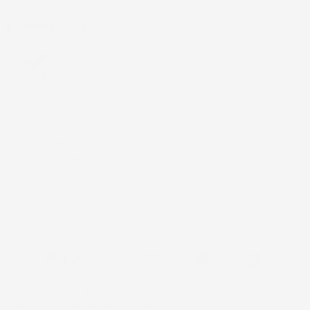
INFORMAZIONI NEGOZIO
4,7
/5
43.853
Il totale delle recensioni indicate include la somma di:
Recensioni Feedaty
185
Recensioni Ebay
43668
© 2024 IMJ Global. Partita IVA: IT01544750522 N. Iscr. REA SI-
2102721 Capitale Sociale: €10.000 I.V.