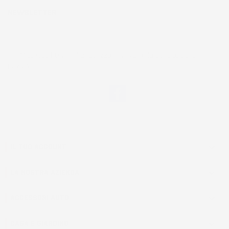
NEWSLETTER
*Accetto i termini di utilizzo generali e la politica sulla
privacy.
Facebook
IL TUO ACCOUNT

LA NOSTRA AZIENDA

ACCESSORI AUTO

CASA E GIARDINO
