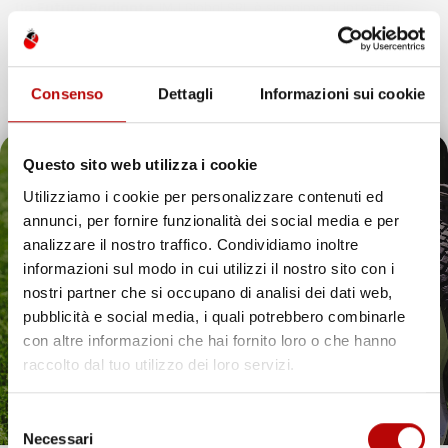
Un Futuro Radiante
IMJ Global SRL è sinonimo di integrità,
qualità e innovazione. Continuando il nostro percorso di
espansione, siamo dedicati ad anticipare e soddisfare le
esigenze dei clienti, assicurando esperienze d’acquisto
Consenso
Dettagli
Informazioni sui cookie
eccezionali e introducendo soluzioni innovative nell’ecosistema
digitale.
Questo sito web utilizza i cookie
Utilizziamo i cookie per personalizzare contenuti ed
annunci, per fornire funzionalità dei social media e per
Il tuo 5% di benvenuto
analizzare il nostro traffico. Condividiamo inoltre
IMJ Global è specializzato in
accessori auto
,
attrezzi da giardino
informazioni sul modo in cui utilizzi il nostro sito con i
e soluzioni per la casa. Ogni categoria offre prodotti mirati,
è già pronto!
nostri partner che si occupano di analisi dei dati web,
compatibili con veicoli specifici o adatti all’uso quotidiano. Il
catalogo comprende
tappetini per auto
,
accessori per veicoli
,
pubblicità e social media, i quali potrebbero combinarle
utensili da giardino
e articoli per organizzare gli spazi in modo
con altre informazioni che hai fornito loro o che hanno
pratico ed efficiente.
raccolto dal tuo utilizzo dei loro servizi.
Hai bisogno di tappetini auto resistenti? Scopri le
nostre soluzioni per ogni stagione
Selezione
Necessari
Proteggere l’interno del veicolo in modo pratico ed elegante è
del