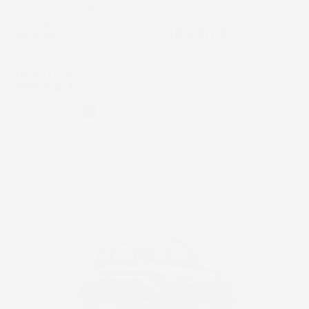
INCLUSO | CISTERNA DA
GIARDINO | DESIGN
Prezzo
169,90 €
MODERNO
Prezzo
164,02 €
-
399,64 €
Grigio
Nero