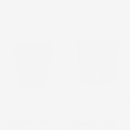
favorite_border
favorite_border
VASO PER FIORI PIANTE
VASO PER FIORI PIANTE
LOFLY | ROTONDO |
RATO ROUND | ROTONDO |