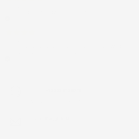
30 Giugno 2026
Ottimo prodotto e spedizione velocissima
Acquirente verificato
28 Giugno 2026
Prodotto abbastanza buono da migliorare la robustezza del
telaio un po' debole per il resto funziona bene al momento.
Acquirente verificato
Chiamaci:
+39 393 803 8255
LUN-VEN 9:00-12:00 / 14:00-17:00
E-mail:
ac@imjglobal.it